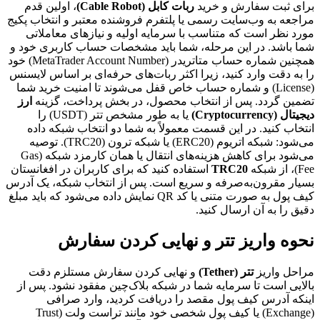
برای ثبت سفارش و خرید
ربات کابل (Cable Robot)
، اولین قدم
مراجعه به وب‌سایت رسمی یا پلتفرم فروشنده معتبر و انتخاب پکیج
مورد نظر است که متناسب با سرمایه اولیه و نیازهای معاملاتی
شما باشد. در این مرحله، شما باید مشخصات حساب کاربری خود و
همچنین شماره حساب متاتریدر (MetaTrader Account Number) خود
را به دقت وارد کنید، زیرا اکثر ربات‌های حرفه‌ای بر اساس لایسنس
(License) و شماره حساب خاص قفل می‌شوند تا امنیت خرید شما
تضمین گردد. پس از انتخاب محصول، در بخش پرداخت، گزینه
ارز
دیجیتال (Cryptocurrency)
یا به طور مشخص تتر (USDT) را
انتخاب کنید. در این قسمت معمولاً به شما دو انتخاب شبکه داده
می‌شود: شبکه اتریوم (ERC20) یا شبکه ترون (TRC20). توصیه
می‌شود برای کاهش هزینه‌های انتقال یا همان کارمزد شبکه (Gas
Fee)، از شبکه
TRC20
استفاده کنید که برای کاربران در افغانستان
بسیار مقرون‌به‌صرفه و سریع است. پس از انتخاب شبکه، یک آدرس
کیف پول به صورت متنی یا کد QR نمایش داده می‌شود که باید مبلغ
دقیق را به آن ارسال کنید.
نحوه واریز تتر و نهایی کردن سفارش
مراحل واریز
تتر (Tether)
و نهایی کردن سفارش مستلزم دقت
بالایی است تا سرمایه شما در شبکه بلاک‌چین مفقود نشود. پس از
اینکه آدرس کیف پول مقصد را دریافت کردید، وارد صرافی
(Exchange) یا کیف پول شخصی خود مانند تراست ولت (Trust