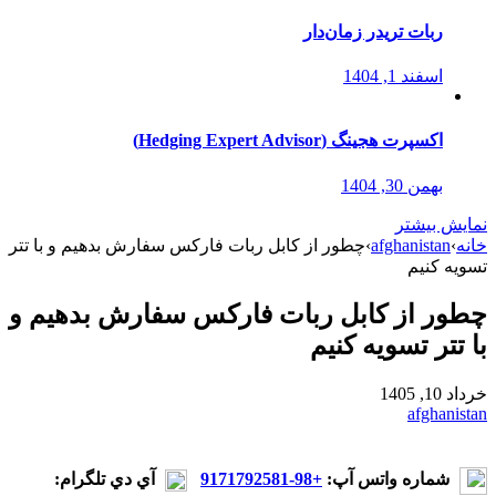
ربات تریدر زمان‌دار
اسفند 1, 1404
اکسپرت هجینگ (Hedging Expert Advisor)
بهمن 30, 1404
نمایش بیشتر
خانه
›
afghanistan
›
چطور از کابل ربات فارکس سفارش بدهیم و با تتر
تسویه کنیم
چطور از کابل ربات فارکس سفارش بدهیم و
با تتر تسویه کنیم
خرداد 10, 1405
afghanistan
شماره واتس آپ:
+98-9171792581
آي دي تلگرام: