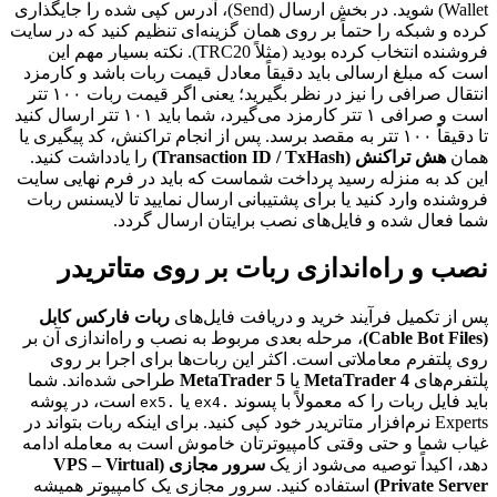
Wallet) شوید. در بخش ارسال (Send)، آدرس کپی شده را جایگذاری
کرده و شبکه را حتماً بر روی همان گزینه‌ای تنظیم کنید که در سایت
فروشنده انتخاب کرده بودید (مثلاً TRC20). نکته بسیار مهم این
است که مبلغ ارسالی باید دقیقاً معادل قیمت ربات باشد و کارمزد
انتقال صرافی را نیز در نظر بگیرید؛ یعنی اگر قیمت ربات ۱۰۰ تتر
است و صرافی ۱ تتر کارمزد می‌گیرد، شما باید ۱۰۱ تتر ارسال کنید
تا دقیقاً ۱۰۰ تتر به مقصد برسد. پس از انجام تراکنش، کد پیگیری یا
همان
هش تراکنش (Transaction ID / TxHash)
را یادداشت کنید.
این کد به منزله رسید پرداخت شماست که باید در فرم نهایی سایت
فروشنده وارد کنید یا برای پشتیبانی ارسال نمایید تا لایسنس ربات
شما فعال شده و فایل‌های نصب برایتان ارسال گردد.
نصب و راه‌اندازی ربات بر روی متاتریدر
پس از تکمیل فرآیند خرید و دریافت فایل‌های
ربات فارکس کابل
(Cable Bot Files)
، مرحله بعدی مربوط به نصب و راه‌اندازی آن بر
روی پلتفرم معاملاتی است. اکثر این ربات‌ها برای اجرا بر روی
پلتفرم‌های
MetaTrader 4
یا
MetaTrader 5
طراحی شده‌اند. شما
باید فایل ربات را که معمولاً با پسوند
یا
است، در پوشه
.ex5
.ex4
Experts نرم‌افزار متاتریدر خود کپی کنید. برای اینکه ربات بتواند در
غیاب شما و حتی وقتی کامپیوترتان خاموش است به معامله ادامه
دهد، اکیداً توصیه می‌شود از یک
سرور مجازی (VPS – Virtual
Private Server)
استفاده کنید. سرور مجازی یک کامپیوتر همیشه