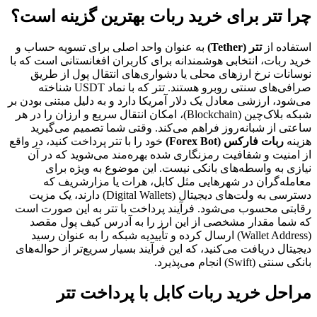
چرا تتر برای خرید ربات بهترین گزینه است؟
استفاده از
تتر (Tether)
به عنوان واحد اصلی برای تسویه حساب و
خرید ربات، انتخابی هوشمندانه برای کاربران افغانستانی است که با
نوسانات نرخ ارزهای محلی یا دشواری‌های انتقال پول از طریق
صرافی‌های سنتی روبرو هستند. تتر که با نماد USDT شناخته
می‌شود، ارزشی معادل یک دلار آمریکا دارد و به دلیل مبتنی بودن بر
شبکه بلاک‌چین (Blockchain)، امکان انتقال سریع و ارزان را در هر
ساعتی از شبانه‌روز فراهم می‌کند. وقتی شما تصمیم می‌گیرید
هزینه
ربات فارکس (Forex Bot)
خود را با تتر پرداخت کنید، در واقع
از امنیت و شفافیت رمزنگاری شده بهره‌مند می‌شوید که در آن
نیازی به واسطه‌های بانکی نیست. این موضوع به ویژه برای
معامله‌گران در شهرهایی مثل کابل، هرات یا مزارشریف که
دسترسی به ولت‌های دیجیتال (Digital Wallets) دارند، یک مزیت
رقابتی محسوب می‌شود. فرآیند پرداخت با تتر به این صورت است
که شما مقدار مشخصی از این ارز را به آدرس کیف پول مقصد
(Wallet Address) ارسال کرده و تأییدیه شبکه را به عنوان رسید
دیجیتال دریافت می‌کنید، که این فرآیند بسیار سریع‌تر از حواله‌های
بانکی سنتی (Swift) انجام می‌پذیرد.
مراحل خرید ربات کابل با پرداخت تتر