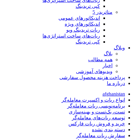
ربات‌های ساخت استراتژی‌ها
کپی تریدینگ
متاتريدر 5
اندیکاتورهای عمومی
اندیکاتورهای ویژه
ربات تریدینگ ویو
ربات‌های ساخت استراتژی‌ها
کپی تریدینگ
وبلاگ
بلاگ
همه مطالب
اخبار
ویدیوهای آموزشی
پرداخت هزینه محصول سفارشی
درباره ما
afghanistan
انواع ربات و اکسپرت معامله‌گر
برنامه‌نویسی ربات معامله‌گر
تست، بک‌تست و بهینه‌سازی
توسعه ربات‌های معامله‌گر
خرید و فروش ربات فارکس
دسته بندی نشده
سفارش ربات معامله‌گر