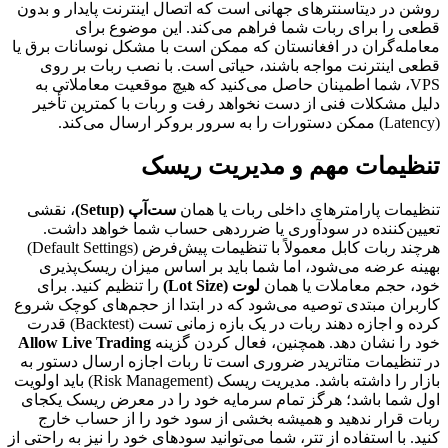
روشن در دیتاسنترهای جهانی است که اتصال اینترنت پایدار و بدون
قطعی را برای ربات شما فراهم می‌کند. این موضوع برای
معامله‌گران در افغانستان که ممکن است با مشکل نوسانات برق یا
قطعی اینترنت مواجه باشند، حیاتی است. با نصب ربات بر روی
VPS، شما اطمینان حاصل می‌کنید که هیچ موقعیت معاملاتی به
دلیل مشکلات فنی از دست نخواهد رفت و ربات با کمترین تأخیر
(Latency) ممکن دستورات را به سرور بروکر ارسال می‌کند.
تنظیمات مهم و مدیریت ریسک
تنظیمات پارامترهای داخلی ربات یا همان
ست‌آپ (Setup)
، نقشی
تعیین‌کننده در سودآوری یا ضرردهی حساب شما خواهد داشت.
هرچند ربات کابل معمولاً با تنظیمات پیش‌فرض (Default Settings)
بهینه عرضه می‌شود، اما شما باید بر اساس میزان ریسک‌پذیری
خود، حجم معاملات یا همان
لوت (Lot Size)
را تنظیم کنید. برای
کاربران مبتدی توصیه می‌شود که در ابتدا از حجم‌های کوچک شروع
کرده و اجازه دهند ربات در یک بازه زمانی تست (Backtest) قدرت
خود را نشان دهد. همچنین، فعال کردن گزینه
Allow Live Trading
در تنظیمات متاتریدر ضروری است تا ربات اجازه ارسال دستور به
بازار را داشته باشد. مدیریت ریسک (Risk Management) باید اولویت
اول شما باشد؛ هرگز تمام سرمایه خود را در معرض ریسک یکجای
ربات قرار ندهید و همیشه بخشی از سود خود را از حساب خارج
کنید. با استفاده از تتر، شما می‌توانید سودهای خود را نیز به راحتی از