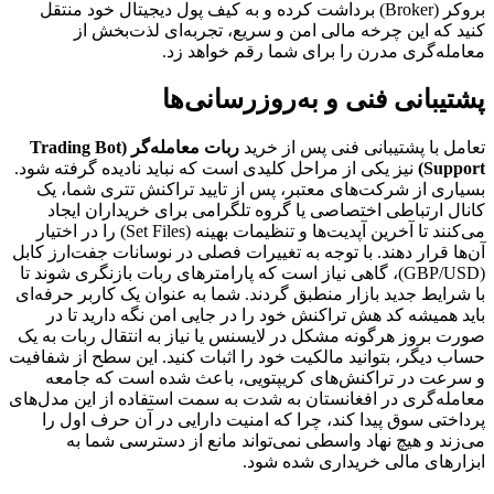
بروکر (Broker) برداشت کرده و به کیف پول دیجیتال خود منتقل
کنید که این چرخه مالی امن و سریع، تجربه‌ای لذت‌بخش از
معامله‌گری مدرن را برای شما رقم خواهد زد.
پشتیبانی فنی و به‌روزرسانی‌ها
تعامل با پشتیبانی فنی پس از خرید
ربات معامله‌گر (Trading Bot
Support)
نیز یکی از مراحل کلیدی است که نباید نادیده گرفته شود.
بسیاری از شرکت‌های معتبر، پس از تایید تراکنش تتری شما، یک
کانال ارتباطی اختصاصی یا گروه تلگرامی برای خریداران ایجاد
می‌کنند تا آخرین آپدیت‌ها و تنظیمات بهینه (Set Files) را در اختیار
آن‌ها قرار دهند. با توجه به تغییرات فصلی در نوسانات جفت‌ارز کابل
(GBP/USD)، گاهی نیاز است که پارامترهای ربات بازنگری شوند تا
با شرایط جدید بازار منطبق گردند. شما به عنوان یک کاربر حرفه‌ای
باید همیشه کد هش تراکنش خود را در جایی امن نگه دارید تا در
صورت بروز هرگونه مشکل در لایسنس یا نیاز به انتقال ربات به یک
حساب دیگر، بتوانید مالکیت خود را اثبات کنید. این سطح از شفافیت
و سرعت در تراکنش‌های کریپتویی، باعث شده است که جامعه
معامله‌گری در افغانستان به شدت به سمت استفاده از این مدل‌های
پرداختی سوق پیدا کند، چرا که امنیت دارایی در آن حرف اول را
می‌زند و هیچ نهاد واسطی نمی‌تواند مانع از دسترسی شما به
ابزارهای مالی خریداری شده شود.