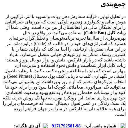
جمع‌بندی
در تحلیل نهایی، فرآیند سفارش‌دهی ربات و تسویه با تتر، ترکیبی از
هوش مالی و تکنولوژی زنجیره بلوکی است که مرزهای جغرافیایی
را برای نخبگان مالی در افغانستان از بین برده است. وقتی شما از
ربات کابل (Cable Bot)
استفاده می‌کنید، در واقع در حال
بهره‌برداری از سال‌ها تجربه برنامه‌نویسان و تحلیل‌گران حرفه‌ای
هستید که استراتژی‌های خود را در قالب کد (Code) درآورده‌اند. تتر
در این میان نقش پل ارتباطی را ایفا می‌کند که دارایی شما را با
کمترین ریسک ممکن به ارزش‌های جهانی متصل می‌سازد. به یاد
داشته باشید که در بازار فارکس، دانش و ابزار دو بال پرواز هستند؛
ربات کابل ابزار شماست و دانش نحوه استفاده و مدیریت آن،
مهارتی است که باید با مطالعه و تجربه کسب کنید. با رعایت اصول
امنیتی در نگهداری کلمات بازیابی کیف پول دیجیتال (Seed Phrase) و
انتخاب بروکرهای معتبر که از واریز و برداشت تتر پشتیبانی می‌کنند،
می‌توانید یک امپراتوری معاملاتی کوچک اما سودآور را برای خود بنا
کنید و از نوسانات جفت‌ارز پوند/دلار به نفع بهبود وضعیت اقتصادی
خود بهره‌برداری نمایید. این رویکرد نوین، نه تنها یک روش خرید، بلکه
یک سبک زندگی در عصر تحول دیجیتال است که فرصت‌های برابر را
برای همه علاقمندان به فارکس در سراسر جهان فراهم آورده
است.
شماره واتس آپ:
+98-9171792581
آي دي تلگرام: