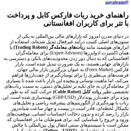
@aayateam
راهنمای خرید ربات فارکس کابل و پرداخت
با تتر برای کاربران افغانستانی
در دنیای مدرن امروز که بازارهای مالی بین‌المللی به یکی از
ستون‌های اصلی کسب درآمد غیرفعال تبدیل شده‌اند، استفاده از
ابزارهای هوشمند مانند
ربات‌های معامله‌گر (Trading Robots)
یا
همان اکسپرت ادوایزرها (Expert Advisors) برای معامله‌گران
افغانستانی که به دنبال دور زدن محدودیت‌های بانکی و دسترسی به
بازارهای جهانی هستند، به یک ضرورت تبدیل شده است. بازار
فارکس (Forex Market) به عنوان بزرگترین بازار مالی جهان،
فرصت‌های بی‌نظیری را برای نوسان‌گیری از جفت‌ارزها فراهم
می‌کند، اما ماهیت نوسانی و پیچیده این بازار باعث شده تا بسیاری
از معامله‌گران به جای تکیه بر تحلیل‌های دستی، به سمت ربات‌های
تخصصی نظیر
ربات کابل (Cable Robot)
حرکت کنند که به طور
ویژه برای جفت‌ارز پوند/دلار (GBP/USD) بهینه‌سازی شده است. این
ربات با بهره‌گیری از الگوریتم‌های پیشرفته ریاضی و تحلیل‌های
تکنیکال لحظه‌ای، قادر است در بیست و چهار ساعت شبانه‌روز
بازار را رصد کرده و بدون دخالت احساسات انسانی، موقعیت‌های
ورود و خروج را شناسایی کند. برای هموطنان ما در افغانستان که
ممکن است با سیستم‌های سنتی انتقال پول بین‌المللی با چالش
روبرو باشند، استفاده از
تتر (Tether – USDT)
به عنوان یک ارز