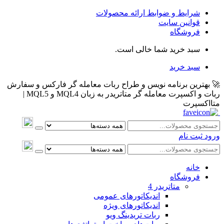
شرایط و ضوابط ارائه محصولات
قوانین سایت
فروشگاه
سبد خرید شما خالی است.
سبد خرید
🚀 بهترین برنامه نویس و طراح ربات معامله گر فارکس و سفارش
ربات و اکسپرت معامله گر متاتریدر به زبان MQL4 و MQL5 |
متااکسپرت
ورود
ثبت نام
خانه
فروشگاه
متاتريدر 4
اندیکاتورهای عمومی
اندیکاتورهای ویژه
ربات تریدینگ ویو