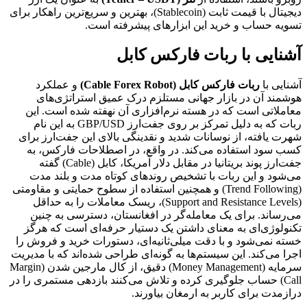
دیجیتال با قیمت ثابت (Stablecoin)، بهترین و سریع‌ترین راهکار برای
تسویه حساب و خرید این ابزارهای پیشرفته است.
آشنایی با ربات فارکس کابل
آشنایی با
ربات فارکس کابل (Cable Forex Robot)
و عملکرد
هوشمند آن در بازار جهانی مستلزم درک عمیق استراتژی‌های
معاملاتی است که در هسته نرم‌افزاری آن نهفته شده است. این
ربات که به دلیل تمرکز بر روی جفت‌ارز GBP/USD به این نام
شهرت یافته، از نوسانات شدید و نقدینگی بالای این جفت‌ارز برای
کسب سود استفاده می‌کند. در واقع، در اصطلاحات فارکس، به
جفت‌ارز پوند بریتانیا در مقابل دلار آمریکا، کابل (Cable) گفته
می‌شود و این ربات با تشخیص روندهای کوتاه مدت و بلند مدت
(Trend Following) و همچنین استفاده از سطوح حمایتی و مقاومتی
(Support and Resistance Levels)، ریسک معاملات را به حداقل
می‌رساند. برای یک معامله‌گر در افغانستان، دسترسی به چنین
تکنولوژی‌ای به معنای داشتن یک دستیار حرفه‌ای است که هرگز
خسته نمی‌شود و با دقت میلی‌ثانیه‌ای، دستورات خرید و فروش را
اجرا می‌کند. این سیستم‌ها به گونه‌ای طراحی شده‌اند که با مدیریت
سرمایه (Money Management) دقیق، از کال مارجین شدن (Margin
Call) حساب جلوگیری کرده و تلاش می‌کنند بازدهی مستمری را در
درازمدت برای کاربر به ارمغان بیاورند.