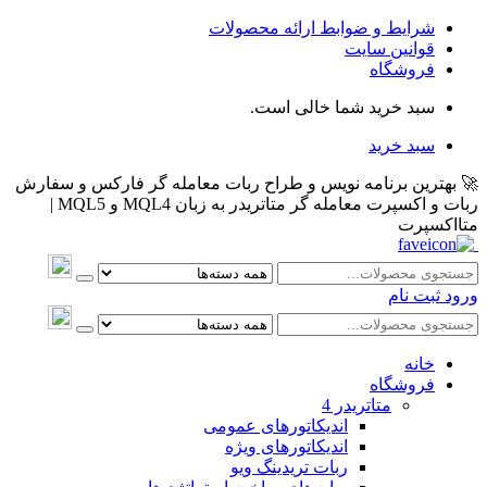
شرایط و ضوابط ارائه محصولات
قوانین سایت
فروشگاه
سبد خرید شما خالی است.
سبد خرید
🚀 بهترین برنامه نویس و طراح ربات معامله گر فارکس و سفارش
ربات و اکسپرت معامله گر متاتریدر به زبان MQL4 و MQL5 |
متااکسپرت
ورود
ثبت نام
خانه
فروشگاه
متاتريدر 4
اندیکاتورهای عمومی
اندیکاتورهای ویژه
ربات تریدینگ ویو