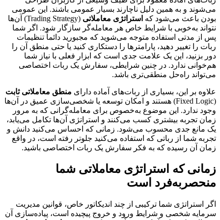
می‌شوند و به همین دلیل ناچارند بسیار عمومی باشند. این عمومی
بودن باعث می‌شود که
استراتژی معاملاتی
(Trading Strategy) آن‌ها
نتواند به‌خوبی با شرایط خاص هر معامله‌گر سازگار شود. اگر شما
پس از مدتی استفاده متوجه می‌شوید که مجبورید دائماً تنظیمات
ربات را تغییر دهید، پارامترها را دستکاری کنید یا حتی منطق آن را
دور بزنید، این یک علامت جدی است که ابزار فعلی با نیاز شما
هم‌خوانی ندارد. در چنین شرایطی، سفارش یک ربات اختصاصی
می‌تواند راه‌حل منطقی‌تری باشد.
علاوه بر این، بسیاری از ربات‌های آماده دارای
منطق معاملاتی ثابت
(Fixed Logic) هستند و امکان توسعه یا شخصی‌سازی عمیق در آن‌ها
وجود ندارد. این موضوع به‌خصوص برای معامله‌گرانی که به مرور
زمان تجربه بیشتری کسب می‌کنند و استراتژی آن‌ها تکامل می‌یابد،
یک مانع جدی محسوب می‌شود. زمانی که احساس می‌کنید دانش و
تجربه شما از رباتی که استفاده می‌کنید جلوتر رفته است، در واقع
زمان آن رسیده که به فکر سفارش یک ربات اختصاصی باشید.
زمانی که استراتژی معاملاتی شما
منحصر‌به‌فرد است
اگر استراتژی شما ترکیبی از چند اندیکاتور خاص، قوانین مدیریت
سرمایه شخصی و شرایط ورود و خروج پیچیده است، پیاده‌سازی آن