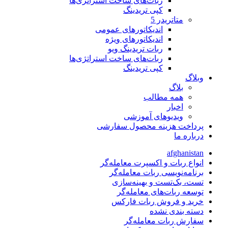
ربات‌های ساخت استراتژی‌ها
کپی تریدینگ
متاتريدر 5
اندیکاتورهای عمومی
اندیکاتورهای ویژه
ربات تریدینگ ویو
ربات‌های ساخت استراتژی‌ها
کپی تریدینگ
وبلاگ
بلاگ
همه مطالب
اخبار
ویدیوهای آموزشی
پرداخت هزینه محصول سفارشی
درباره ما
afghanistan
انواع ربات و اکسپرت معامله‌گر
برنامه‌نویسی ربات معامله‌گر
تست، بک‌تست و بهینه‌سازی
توسعه ربات‌های معامله‌گر
خرید و فروش ربات فارکس
دسته بندی نشده
سفارش ربات معامله‌گر