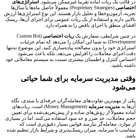
در قالب یک ربات آماده تقریباً غیرممکن می‌شود.
استراتژی‌های
اختصاصی
(Proprietary Strategies) معمولاً حاصل ماه‌ها یا سال‌ها
تجربه، آزمون‌وخطا و تحلیل بازار هستند. این نوع استراتژی‌ها ارزش
بالایی دارند و استفاده از یک ربات عمومی برای اجرای آن‌ها، ریسک
افشای منطق یا اجرای ناقص را به همراه دارد.
در چنین شرایطی، سفارش یک
ربات اختصاصی
(Custom Bot
Development) به شما این امکان را می‌دهد که تمام جزئیات
استراتژی خود را بدون مصالحه پیاده‌سازی کنید. این موضوع نه‌تنها
دقت اجرای معاملات را افزایش می‌دهد، بلکه باعث می‌شود
احساس کنترل و اطمینان بیشتری نسبت به سیستم معاملاتی خود
داشته باشید.
وقتی مدیریت سرمایه برای شما حیاتی
می‌شود
یکی از مهم‌ترین تفاوت‌های معامله‌گران حرفه‌ای با مبتدی، نگاه
آن‌ها به
مدیریت سرمایه
(Money Management) است. ربات‌های
آماده معمولاً از روش‌های ساده و از پیش‌تعریف‌شده برای تعیین
حجم معاملات، حد ضرر و حد سود استفاده می‌کنند. اما در بسیاری
از موارد، معامله‌گر نیازمند قوانین بسیار دقیق‌تری است که
متناسب با سرمایه، میزان ریسک‌پذیری و شرایط بازار تنظیم شده
باشد.