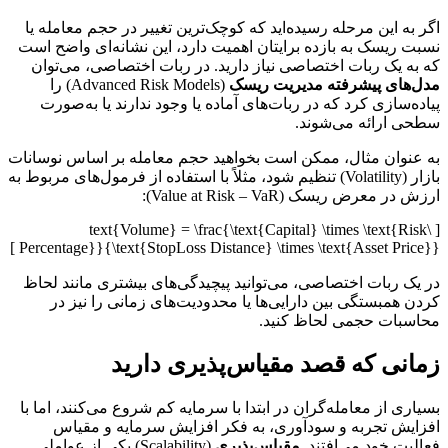
اگر به این مرحله رسیده‌اید که کوچک‌ترین تغییر در حجم معامله یا
نسبت ریسک به بازده برایتان اهمیت دارد، این نشانه‌ای واضح است
که به یک ربات اختصاصی نیاز دارید. در ربات اختصاصی، می‌توان
مدل‌های پیشرفته مدیریت ریسک
(Advanced Risk Models) را
پیاده‌سازی کرد که در ربات‌های آماده یا وجود ندارند یا به‌صورت
سطحی ارائه می‌شوند.
به عنوان مثال، ممکن است بخواهید حجم معامله بر اساس نوسانات
بازار (Volatility) تنظیم شود، مثلاً با استفاده از فرمول‌های مربوط به
ارزش در معرض ریسک (Value at Risk – VaR):
[ \text{Volume} = \frac{\text{Capital} \times \text{Risk
Percentage}}{\text{StopLoss Distance} \times \text{Asset Price}} ]
در یک ربات اختصاصی، می‌توانید پیچیدگی‌های بیشتری مانند لحاظ
کردن همبستگی بین دارایی‌ها یا محدودیت‌های زمانی را نیز در
محاسبات حجمی لحاظ کنید.
زمانی که قصد مقیاس‌پذیری دارید
بسیاری از معامله‌گران در ابتدا با سرمایه کم شروع می‌کنند، اما با
افزایش تجربه و سودآوری، به فکر افزایش سرمایه و مقیاس
فعالیت خود می‌افتند.
مقیاس‌پذیری
(Scalability) یکی از عواملی