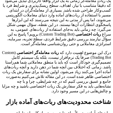
یک ربات معامله‌گر زمانی به یک ابزار واقعاً کاربردی تبدیل می‌شود
که دقیقاً متناسب با نیاز، اهداف، سطح ریسک‌پذیری و شرایط فرد یا
کسب‌وکار طراحی شده باشد. بسیاری از معامله‌گران در ابتدای
مسیر با استفاده از ربات‌های آماده وارد دنیای معاملات الگوریتمی
می‌شوند، اما پس از مدتی به این نتیجه می‌رسند که این ابزارها
پاسخگوی انتظارات آن‌ها نیستند. در این نقطه، سؤال مهمی شکل
می‌گیرد: چه زمانی باید به‌جای استفاده از ربات‌های عمومی، به
سراغ
ربات اختصاصی
(Custom Trading Bot) برویم؟ پاسخ به این
سؤال نیازمند بررسی دقیق شرایط فردی، سطح تجربه، سرمایه،
استراتژی معاملاتی و حتی روان‌شناسی معامله‌گر است.
درک این موضوع اهمیت دارد که
ربات معامله‌گر اختصاصی
(Custom
Trading Bot) صرفاً یک نرم‌افزار نیست، بلکه یک سیستم کامل
تصمیم‌گیری خودکار است که باید با منطق معاملاتی شما هم‌راستا
باشد. زمانی که اختلاف بین آنچه شما در ذهن دارید و آنچه ربات‌های
آماده اجرا می‌کنند زیاد می‌شود، اولین نشانه برای سفارش یک ربات
اختصاصی ظاهر شده است. در این مقاله تلاش می‌کنیم به‌صورت
جامع و عمیق بررسی کنیم که در چه شرایطی، چرا و با چه
نشانه‌هایی باید به فکر سفارش یک ربات اختصاصی باشید و چه مزایا
و چالش‌هایی در این مسیر وجود دارد.
شناخت محدودیت‌های ربات‌های آماده بازار
ربات‌های آماده معمولاً برای طیف وسیعی از کاربران طراحی