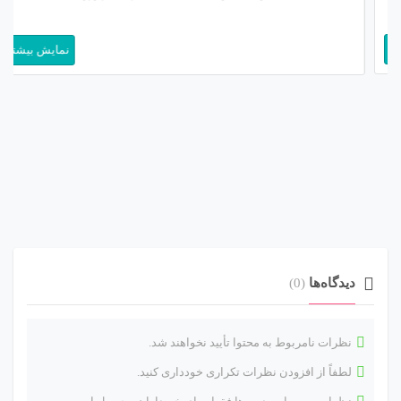
معاملات الگوریتمی (Algorithmic Trading) تلقی می‌شود، اما واقعیت این
نمایش بیشتر
است که این خرید، نه یک پایان، بلکه آغازی برای یک […]
دیدگاه‌ها
(0)
نظرات نامربوط به محتوا تأیید نخواهند شد.
لطفاً از افزودن نظرات تکراری خودداری کنید.