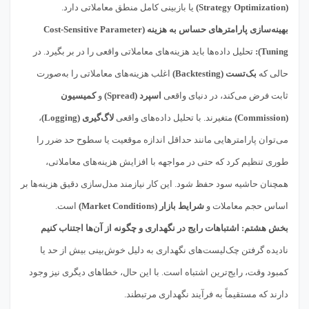
(Strategy Optimization)
یا بازبینی کامل منطق معاملاتی دارد.
بهینه‌سازی پارامترهای حساس به هزینه (Cost-Sensitive Parameter
Tuning):
تحلیل داده‌ها باید هزینه‌های معاملاتی واقعی را در بر بگیرد. در
حالی که
بک‌تست (Backtesting)
اغلب هزینه‌های معاملاتی را به‌صورت
ثابت فرض می‌کند، در دنیای واقعی
اسپرد (Spread)
و
کمیسیون
(Commission)
متغیرند. با تحلیل داده‌های واقعی
لاگ‌گیری (Logging)
،
می‌توان پارامترهایی مانند حداقل اندازه موقعیت یا سطوح حد ضرر را
طوری تنظیم کرد که حتی در مواجهه با افزایش هزینه‌های معاملاتی،
همچنان حاشیه سود حفظ شود. این کار نیازمند مدل‌سازی دقیق هزینه‌ها بر
اساس حجم معاملات و
شرایط بازار (Market Conditions)
است.
بخش هشتم: اشتباهات رایج در نگهداری و چگونه از آن‌ها اجتناب کنیم
نادیده گرفتن چک‌لیست‌های نگهداری به دلیل خوش‌بینی بیش از حد یا
کمبود وقت، رایج‌ترین اشتباه است. با این حال، خطاهای دیگری نیز وجود
دارند که مستقیماً به فرآیند نگهداری مرتبطند.