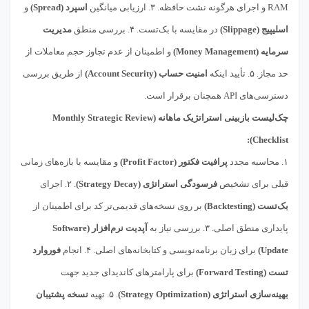
RAM و اجرای هرگونه نشت حافظه. ۳. ارزیابی میانگین
اسپرد (Spread)
و
اسلیپیج (Slippage)
در مقایسه با بک‌تست. ۴. بررسی منطق
مدیریت
سرمایه (Money Management)
و اطمینان از عدم تجاوز حجم معاملات از
حد مجاز. ۵. تأیید اینکه
امنیت حساب (Account Security)
از طریق بررسی
دسترسی‌های API همچنان برقرار است.
چک‌لیست بازبینی استراتژیک ماهانه (Monthly Strategic Review
Checklist):
۱. محاسبه مجدد
پرافیت فکتور (Profit Factor)
و مقایسه با بازه‌های زمانی
قبلی برای تشخیص
فرسودگی استراتژی (Strategy Decay)
. ۲. اجرای
بک‌تست (Backtesting)
بر روی نسخه‌های قدیمی‌تر کد برای اطمینان از
پایداری منطق اصلی. ۳. بررسی نیاز به
آپدیت نرم‌افزار (Software
Update)
برای زبان برنامه‌نویسی و کتابخانه‌های اصلی. ۴. انجام
فوروارد
تست (Forward Testing)
برای پارامترهای کاندیدای جدید جهت
بهینه‌سازی استراتژی (Strategy Optimization)
. ۵. تهیه
نسخه پشتیبان