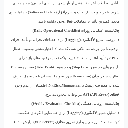
پایانی تعطیلات آخر هفته (قبل از باز شدن بازارهای آسیایی) برنامه‌ریزی
شوند، تا در صورت نیاز به
آپدیت نرم‌افزار (Software Update)
یا راه‌اندازی
مجدد، کمترین تأثیر بر معاملات فعال وجود داشته باشد.
چک‌لیست عملیاتی روزانه (Daily Operational Checklist):
۱. بررسی سریع
لاگ‌گیری (Logging)
برای خطاهای بحرانی و تأیید اجرای
موفقیت‌آمیز چرخه معاملاتی شب گذشته. ۲. اعتبارسنجی وضعیت اتصال
به
API
و تأیید اعتبارنامه‌ها. ۳. تأیید اینکه تمام موقعیت‌های باز دارای
پارامترهای
حد ضرر (Stop Loss)
و
حد سود (Take Profit)
صحیح هستند. ۴.
نظارت بر
دراودان (Drawdown)
روزانه و مقایسه آن با حد تحمل تعریف
شده در
مدیریت ریسک (Risk Management)
. ۵. اطمینان از عدم وجود
خطای API (API Error)
مربوط به محدودیت نرخ.
چک‌لیست ارزیابی هفتگی (Weekly Evaluation Checklist):
۱. تحلیل عمیق
لاگ‌گیری (Logging)
برای شناسایی الگوهای شکست
کوتاه‌مدت. ۲. بررسی پایداری
سرور مجازی (VPS Server)
: پایش CPU،