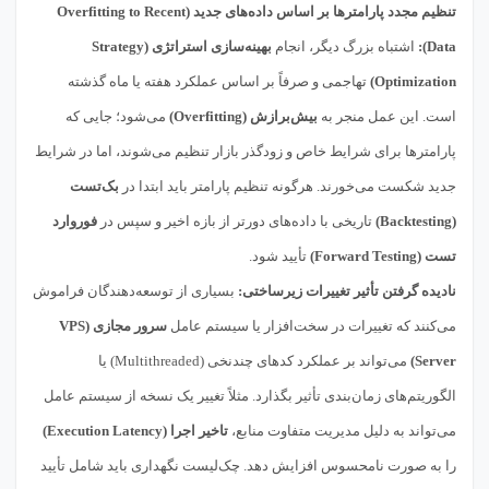
تنظیم مجدد پارامترها بر اساس داده‌های جدید (Overfitting to Recent
Data):
اشتباه بزرگ دیگر، انجام
بهینه‌سازی استراتژی (Strategy
Optimization)
تهاجمی و صرفاً بر اساس عملکرد هفته یا ماه گذشته
است. این عمل منجر به
بیش‌برازش (Overfitting)
می‌شود؛ جایی که
پارامترها برای شرایط خاص و زودگذر بازار تنظیم می‌شوند، اما در شرایط
جدید شکست می‌خورند. هرگونه تنظیم پارامتر باید ابتدا در
بک‌تست
(Backtesting)
تاریخی با داده‌های دورتر از بازه اخیر و سپس در
فوروارد
تست (Forward Testing)
تأیید شود.
نادیده گرفتن تأثیر تغییرات زیرساختی:
بسیاری از توسعه‌دهندگان فراموش
می‌کنند که تغییرات در سخت‌افزار یا سیستم عامل
سرور مجازی (VPS
Server)
می‌تواند بر عملکرد کدهای چندنخی (Multithreaded) یا
الگوریتم‌های زمان‌بندی تأثیر بگذارد. مثلاً تغییر یک نسخه از سیستم عامل
می‌تواند به دلیل مدیریت متفاوت منابع،
تاخیر اجرا (Execution Latency)
را به صورت نامحسوس افزایش دهد. چک‌لیست نگهداری باید شامل تأیید