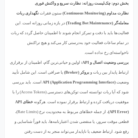
بخش دوم: چک‌لیست روزانه: نظارت سریع و واکنش فوری
نظارت مداوم (Continuous Monitoring)
ستون فقرات
نگهداری ربات
معامله‌گر (Trading Bot Maintenance)
در بازه زمانی روزانه است. این
فعالیت‌ها باید با دقت و تمرکز انجام شوند تا اطمینان حاصل گردد که ربات
در تمام ساعات فعالیت خود به‌درستی کار می‌کند و هیچ تراکنش
ناخواسته‌ای رخ نداده است.
بررسی وضعیت اتصال و API:
اولین و حیاتی‌ترین گام، اطمینان از برقراری
ارتباط پایدار بین ربات و
بروکر (Broker)
یا صرافی است. این شامل تأیید
وضعیت
API (Application Programming Interface)
است. باید بررسی
شود که آیا ربات توانسته است توکن‌های دسترسی (Access Tokens) را با
موفقیت دریافت کرده و ارتباط برقرار نموده است. هرگونه
خطای API
(API Error)
، از جمله خطاهای مربوط به محدودیت نرخ (Rate Limits)،
قطعی موقت سرور، یا منقضی شدن اعتبارنامه‌ها، باید فوراً شناسایی و
رفع شود. ارتباط ضعیف یا ناپایدار می‌تواند منجر به از دست رفتن