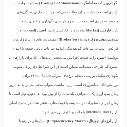
نگهداری ربات معامله‌گر (Trading Bot Maintenance)
به شدت وابسته به
بازاری است که ربات در آن فعالیت می‌کند. هر بازار دارای ویژگی‌های
منحصر به فردی است که نیاز به رویکردهای نگهداری متفاوتی دارد.
بازار فارکس (Forex Market):
در فارکس، پایش
اسپرد (Spread)
و
سرویس‌دهی بروکر (Broker Servicing)
اهمیت ویژه‌ای دارد. بروکرهای
فارکس اغلب در ساعات کم‌نقدینگی (مانند ساعات پایانی جمعه یا ابتدای
دوشنبه)
اسپرد
را به شدت افزایش می‌دهند. ربات‌هایی که برای بازارهای با
اسپرد کم طراحی شده‌اند، ممکن است در این شرایط دچار زیان شوند.
نگهداری شامل بررسی منظم نرخ‌های سواپ (Swap Rates) برای
پوزیشن‌های شبانه‌روزی است، زیرا انباشت سواپ منفی می‌تواند به مرور
زمان سودآوری یک استراتژی بلندمدت را از بین ببرد. همچنین، نیاز است تا
زمان اجرای دستورات در مقایسه با قیمت‌های منتشر شده در سطح اصلی
بازار (Interbank Rate) با دقت بیشتری بررسی شود.
بازار ارزهای دیجیتال (Cryptocurrency Market):
بازارهای کریپتو با