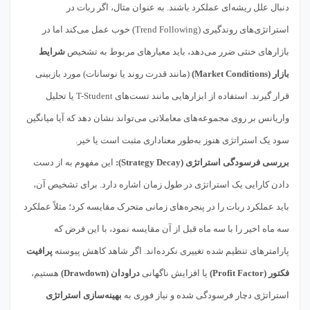
دنبال علل ریشه‌ای عملکرد باشند. به عنوان مثال، اگر ربات در
استراتژی‌های روندگیری (Trend Following) خوب عمل می‌کند اما در
بازارهای خنثی ضرر می‌دهد، باید معیارهای مربوط به تشخیص
شرایط
بازار (Market Conditions)
(مانند قدرت روند یا نوسانات) مورد بازبینی
قرار گیرند. استفاده از ابزارهایی مانند تست‌های T-Student یا تحلیل
واریانس بر روی مجموعه‌های معاملاتی می‌تواند نشان دهد که آیا میانگین
سود یک استراتژی هنوز به‌طور معناداری مثبت است یا خیر.
بررسی فرسودگی استراتژی (Strategy Decay):
این مفهوم به از دست
دادن کارایی یک استراتژی در طول زمان اشاره دارد. برای تشخیص آن،
باید عملکرد ربات را در پنجره‌های زمانی متحرک مقایسه کرد؛ مثلاً عملکرد
سه ماه اخیر را با سه ماه قبل از آن مقایسه نمود، با این فرض که
پارامترهای تنظیم شده تغییری نکرده‌اند. اگر شاهد کاهش پیوسته
پرافیت
فکتور (Profit Factor)
یا افزایش ناگهانی
دراودان (Drawdown)
هستیم،
استراتژی دچار فرسودگی شده و نیاز فوری به
بهینه‌سازی استراتژی