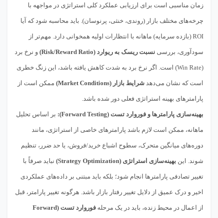
زمان مناسبی است برای ارزیابی عملکرد کلی استراتژی در مواجهه با
چرخه‌های مختلف بازار (روندی، خنثی، پرنوسان). باید محاسبه شود که آیا
ROI (بازده سرمایه) ماهانه با انتظارات اولیه همخوانی دارد. مهم‌تر از
سودآوری، بررسی
نسبت ریسک به ریوارد (Risk/Reward Ratio)
و نرخ برد
(Win Rate) است. اگر نرخ برد به شدت کاهش یافته باشد، این زنگ خطری
است که نشان می‌دهد
شرایط بازار (Market Conditions)
ممکن است از
پارامترهای بهینه استراتژی فعلی دور شده باشد.
بهینه‌سازی پارامترها و فوروارد تست (Forward Testing):
بر اساس تحلیل
ماهانه، ممکن است لازم باشد پارامترهای خاصی از استراتژی، مانند
دوره‌های میانگین متحرک، سطوح اشباع خرید/فروش، یا حد ضرر، تنظیم
شوند. این
بهینه‌سازی استراتژی (Strategy Optimization)
نباید صرفاً با
تغییر تصادفی پارامترها انجام شود؛ بلکه باید مبتنی بر داده‌های عملکردی
اخیر و درک عمیق از دلایل تغییر رفتار بازار باشد. هرگونه تغییر پارامتر، قبل
از اعمال در محیط زنده، باید در یک مرحله
فوروارد تست (Forward