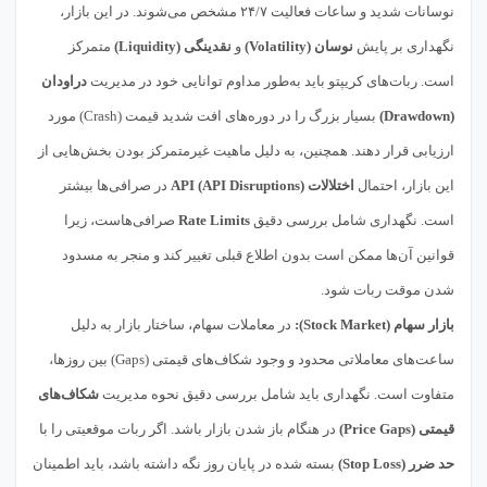
نوسانات شدید و ساعات فعالیت ۲۴/۷ مشخص می‌شوند. در این بازار،
نگهداری بر پایش
نوسان (Volatility)
و
نقدینگی (Liquidity)
متمرکز
است. ربات‌های کریپتو باید به‌طور مداوم توانایی خود در مدیریت
دراودان
(Drawdown)
بسیار بزرگ را در دوره‌های افت شدید قیمت (Crash) مورد
ارزیابی قرار دهند. همچنین، به دلیل ماهیت غیرمتمرکز بودن بخش‌هایی از
این بازار، احتمال
اختلالات API (API Disruptions)
در صرافی‌ها بیشتر
است. نگهداری شامل بررسی دقیق
Rate Limits
صرافی‌هاست، زیرا
قوانین آن‌ها ممکن است بدون اطلاع قبلی تغییر کند و منجر به مسدود
شدن موقت ربات شود.
بازار سهام (Stock Market):
در معاملات سهام، ساختار بازار به دلیل
ساعت‌های معاملاتی محدود و وجود شکاف‌های قیمتی (Gaps) بین روزها،
متفاوت است. نگهداری باید شامل بررسی دقیق نحوه مدیریت
شکاف‌های
قیمتی (Price Gaps)
در هنگام باز شدن بازار باشد. اگر ربات موقعیتی را با
حد ضرر (Stop Loss)
بسته شده در پایان روز نگه داشته باشد، باید اطمینان