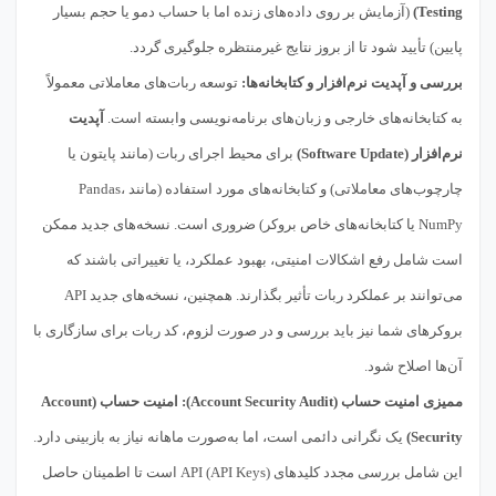
Testing)
(آزمایش بر روی داده‌های زنده اما با حساب دمو یا حجم بسیار
پایین) تأیید شود تا از بروز نتایج غیرمنتظره جلوگیری گردد.
بررسی و آپدیت نرم‌افزار و کتابخانه‌ها:
توسعه ربات‌های معاملاتی معمولاً
به کتابخانه‌های خارجی و زبان‌های برنامه‌نویسی وابسته است.
آپدیت
نرم‌افزار (Software Update)
برای محیط اجرای ربات (مانند پایتون یا
چارچوب‌های معاملاتی) و کتابخانه‌های مورد استفاده (مانند Pandas،
NumPy یا کتابخانه‌های خاص بروکر) ضروری است. نسخه‌های جدید ممکن
است شامل رفع اشکالات امنیتی، بهبود عملکرد، یا تغییراتی باشند که
می‌توانند بر عملکرد ربات تأثیر بگذارند. همچنین، نسخه‌های جدید API
بروکرهای شما نیز باید بررسی و در صورت لزوم، کد ربات برای سازگاری با
آن‌ها اصلاح شود.
ممیزی امنیت حساب (Account Security Audit):
امنیت حساب (Account
Security)
یک نگرانی دائمی است، اما به‌صورت ماهانه نیاز به بازبینی دارد.
این شامل بررسی مجدد کلیدهای API (API Keys) است تا اطمینان حاصل