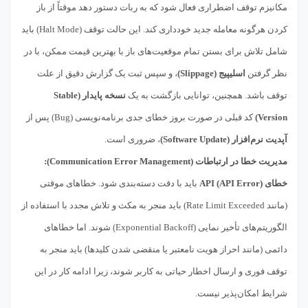
مکانیزم توقف اضطراری فعال شود که به ربات دستور دهد موقتاً از باز
کردن هرگونه معامله جدید خودداری کند. این حالت توقف (Halt Mode) باید
شامل تلاش برای بستن تمام موقعیت‌های باز با بهترین قیمت ممکن، با در
نظر گرفتن
اسلیپیج (Slippage)
، و سپس ثبت یک گزارش دقیق از علت
توقف باشد. همچنین، توانایی بازگشت به یک
نسخه پایدار (Stable
Version)
کد قبلی در صورت بروز خطای جدی برنامه‌نویسی (Bug) پس از
آپدیت نرم‌افزار (Software Update)
، ضروری است.
مدیریت خطا در ارتباطات (Communication Error Management):
خطای API (API Error)
باید با دقت دسته‌بندی شود. خطاهای موقتی
(مانند Rate Limit Exceeded) باید منجر به مکث و تلاش مجدد با استفاده از
الگوریتم‌های تأخیر نمایی (Exponential Backoff) شوند. اما خطاهای
دائمی (مانند احراز هویت نامعتبر یا منقضی شدن کلیدها) باید منجر به
توقف فوری و ارسال اخطار حیاتی به کاربر شوند، زیرا ادامه کار در این
شرایط امکان‌پذیر نیست.