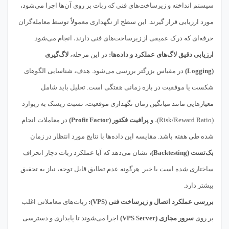
سیستم انداخته و زیرساخت‌های فنی که ربات بر روی آن‌ها اجرا می‌شود،
مورد ارزیابی قرار گیرند. این سطح از نگهداری معمولاً توسط معامله‌گران
حرفه‌ای که درک عمیقی از زیرساخت‌های فنی دارند، انجام می‌شود.
ارزیابی دقیق لاگ‌های عملکرد و داده‌ها:
در این مرحله،
لاگ‌گیری
(Logging)
در مقیاس بزرگتر بررسی می‌شود. هدف، شناسایی الگوهای
شکست یا موفقیت در بازه زمانی هفتگی است. تحلیل باید شامل
معیارهایی مانند میانگین زمان نگهداری موقعیت، نسبت ریسک به ریوارد
(Risk/Reward Ratio)، و
پرافیت فکتور (Profit Factor)
در معاملات انجام
شده طی هفته باشد. مقایسه این داده‌ها با نتایج مورد انتظار در زمان
بک‌تست (Backtesting)
، نشان می‌دهد که آیا عملکرد ربات دچار انحراف
ساختاری شده است یا خیر. هرگونه عدم تطابق قابل توجه، نیاز به تحقیق
بیشتر دارد.
بررسی عملکرد اتصال و زیرساخت فنی (VPS):
ربات‌های معاملاتی اغلب
بر روی
سرور مجازی (VPS Server)
اجرا می‌شوند تا پایداری و دسترسی