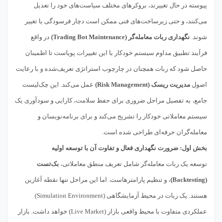
پیوسته در حال تغییرند، بروکرهای مختلف سیاست‌های خود را تعدیل
می‌کنند، و حتی زیرساخت‌های فنی ممکن است دچار فرسودگی یا تغییر
شوند.
نگهداری ربات معامله‌گر (Trading Bot Maintenance)
در واقع
فرآیند تطبیق مداوم سیستم خودکار با این تغییرات پویاست تا اطمینان
حاصل شود که ربات همچنان در چارچوب استراتژی تعریف‌شده و با رعایت
اصول
مدیریت ریسک (Risk Management)
عمل می‌کند. این چک‌لیست
جامع، به تفصیل مراحل ضروری برای حفظ سلامت، کارایی و سودآوری یک
سیستم معاملاتی خودکار را تشریح می‌کند و برای برنامه‌نویسان و
معامله‌گران حرفه‌ای طراحی شده است.
بخش اول: ضرورت نگهداری فعال و تفاوت آن با توسعه اولیه
توسعه یک ربات معامله‌گر شامل تعریف منطق معاملاتی،
بک‌تست
(Backtesting)
، و تنظیم پارامترهاست. اما این مراحل تنها نقطه آغازین
هستند. یک ربات در محیط آزمایشگاهی (Simulation Environment)
عملکردی متفاوت با محیط واقعی بازار (Live Market) خواهد داشت. بازار