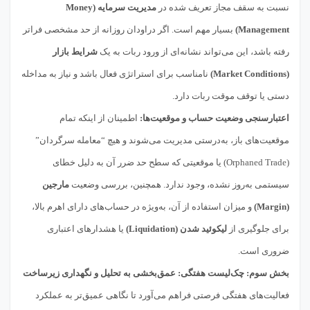
نسبت به سقف مجاز تعریف شده در
مدیریت سرمایه (Money
Management)
بسیار مهم است. اگر دراودان روزانه از حد مشخصی فراتر
رفته باشد، این می‌تواند نشانه‌ای از ورود ربات به یک
شرایط بازار
(Market Conditions)
نامناسب برای استراتژی فعال باشد و نیاز به مداخله
دستی یا توقف موقت ربات دارد.
اعتبارسنجی وضعیت حساب و موقعیت‌ها:
اطمینان از اینکه تمام
موقعیت‌های باز، به‌درستی مدیریت می‌شوند و هیچ “معامله سرگردان”
(Orphaned Trade) یا موقعیتی که سطح حد ضرر آن به دلیل خطای
سیستمی به‌روز نشده، وجود ندارد. همچنین، بررسی وضعیت
مارجین
(Margin)
و میزان استفاده از آن، به‌ویژه در حساب‌های دارای اهرم بالا،
برای جلوگیری از
لیکوئید شدن (Liquidation)
یا هشدارهای اعتباری
ضروری است.
بخش سوم: چک‌لیست هفتگی: عمق‌بخشی به تحلیل و نگهداری زیرساخت
فعالیت‌های هفتگی فرصتی فراهم می‌آورد تا نگاهی عمیق‌تر به عملکرد