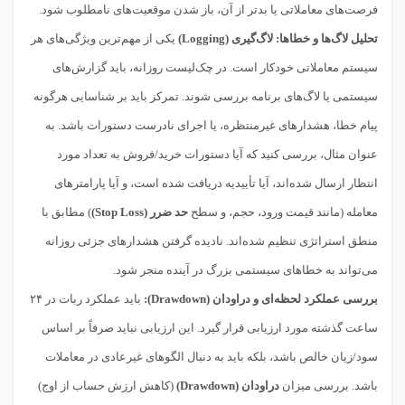
فرصت‌های معاملاتی یا بدتر از آن، باز شدن موقعیت‌های نامطلوب شود.
تحلیل لاگ‌ها و خطاها:
لاگ‌گیری (Logging)
یکی از مهم‌ترین ویژگی‌های هر
سیستم معاملاتی خودکار است. در چک‌لیست روزانه، باید گزارش‌های
سیستمی یا لاگ‌های برنامه بررسی شوند. تمرکز باید بر شناسایی هرگونه
پیام خطا، هشدارهای غیرمنتظره، یا اجرای نادرست دستورات باشد. به
عنوان مثال، بررسی کنید که آیا دستورات خرید/فروش به تعداد مورد
انتظار ارسال شده‌اند، آیا تأییدیه دریافت شده است، و آیا پارامترهای
معامله (مانند قیمت ورود، حجم، و سطح
حد ضرر (Stop Loss)
) مطابق با
منطق استراتژی تنظیم شده‌اند. نادیده گرفتن هشدارهای جزئی روزانه
می‌تواند به خطاهای سیستمی بزرگ در آینده منجر شود.
بررسی عملکرد لحظه‌ای و دراودان (Drawdown):
باید عملکرد ربات در ۲۴
ساعت گذشته مورد ارزیابی قرار گیرد. این ارزیابی نباید صرفاً بر اساس
سود/زیان خالص باشد، بلکه باید به دنبال الگوهای غیرعادی در معاملات
باشد. بررسی میزان
دراودان (Drawdown)
(کاهش ارزش حساب از اوج)