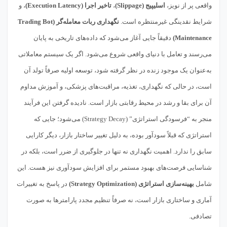
واقعی پر از نویز،
اسلیپیج (Slippage)
،
تاخیر اجرا (Execution Latency)
، و
شرایط نقدینگی غیرمنتظره است.
نگهداری ربات معامله‌گر (Trading Bot
Maintenance)
دقیقاً جایی آغاز می‌شود که داده‌های تاریخی به پایان
می‌رسند و تعامل با دنیای واقعی شروع می‌شود. اگر یک سیستم معاملاتی
به‌عنوان یک موجود زنده در نظر گرفته شود، توسعه اولیه صرفاً تولد آن
است، در حالی که نگهداری، تغذیه، مراقبت‌های پزشکی، و آموزش مداوم
آن برای بقا و رشد در محیط رقابتی بازار است. نادیده گرفتن این فرآیند
منجر به “فرسودگی استراتژی” (Strategy Decay) می‌شود؛ جایی که
استراتژی که قبلاً سودآور بوده، به دلیل تغییر ساختار بازار، دیگر کارایی
سابق را ندارد. اهمیت نگهداری نه تنها در جلوگیری از ضرر است، بلکه در
شناسایی فرصت‌های بهبود مستمر برای افزایش سودآوری نیز هست. این
شامل
بهینه‌سازی استراتژی (Strategy Optimization)
در پاسخ به تغییرات
آماری و ساختاری بازار است، نه صرفاً تنظیم مجدد پارامترها به صورت
تصادفی.