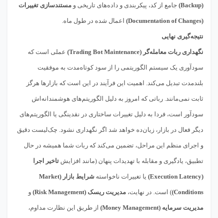
(Backup)
جامع از کد، پیکربندی و داده‌های تاریخی و
مستندسازی تغییرات
(Documentation of Changes)
اعمال شده در طول ماه.
نتیجه‌گیری نهایی
نگهداری ربات معامله‌گر (Trading Bot Maintenance)
عملی است که
سودآوری یک سیستم الگوریتمی را از سود کوتاه‌مدت به موفقیت
بلندمدت تبدیل می‌کند. اهمیت این فرآیند در این است که بازارها هرگز
ثابت نمی‌مانند. رباتی که امروز به دلیل الگوریتم‌های هوشمندانه‌اش
سودآور است، فردا به دلیل تغییرات ساختاری در نقدینگی یا الگوریتم‌های
دیگر فعال در بازار، زیان‌ده خواهد شد اگر نگهداری نشود. چک‌لیست دقیق
و اجرای منظم این مراحل، تضمین می‌کند که ربات شما همیشه در حال
تطبیق، یادگیری و مقابله با تهدیدات پنهان (مانند افزایش
تاخیر اجرا
(Execution Latency)
یا تغییرات ناخواسته
شرایط بازار (Market
Conditions)
) است. در نهایت،
مدیریت ریسک (Risk Management)
و
مدیریت سرمایه (Money Management)
از طریق این نظارت مداوم،