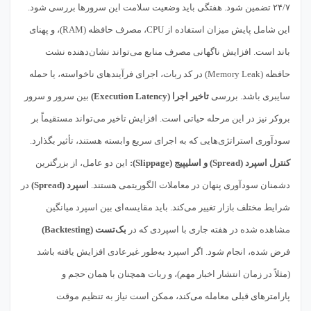
۲۴/۷ تضمین شود. هفتگی باید وضعیت سلامت این سرورها بررسی شود.
این شامل پایش میزان استفاده از CPU، مصرف حافظه (RAM)، و پهنای
باند است. افزایش ناگهانی مصرف منابع می‌تواند نشان‌دهنده نشت
حافظه (Memory Leak) در کد ربات، اجرای فرآیندهای ناخواسته، یا حمله
سایبری باشد. بررسی
تاخیر اجرا (Execution Latency)
بین سرور و سرور
بروکر نیز در این مرحله حیاتی است. افزایش تاخیر می‌تواند مستقیماً بر
سودآوری استراتژی‌هایی که به اجرای سریع وابسته هستند، تأثیر بگذارد.
کنترل اسپرد (Spread) و اسلیپیج (Slippage):
این دو عامل، از بزرگترین
دشمنان سودآوری پنهان در معاملات الگوریتمی هستند.
اسپرد (Spread)
در
شرایط مختلف بازار تغییر می‌کند. باید مقایسه‌ای بین اسپرد میانگین
مشاهده شده در هفته جاری با اسپردی که در
بک‌تست (Backtesting)
فرض شده، انجام شود. اگر اسپرد به‌طور غیرعادی افزایش یافته باشد
(مثلاً در زمان انتشار اخبار مهم)، و ربات همچنان با همان حجم و
پارامترهای قبلی معامله می‌کند، ممکن است نیاز به تنظیم موقت