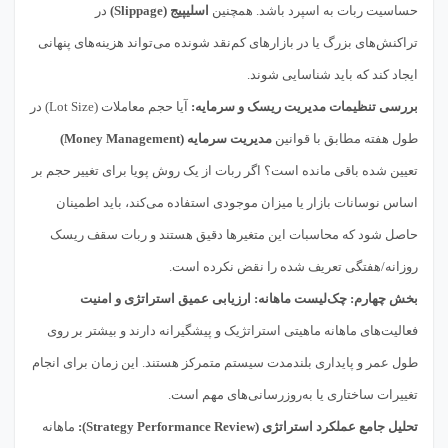
حساسیت ربات به اسپرد باشد. همچنین
اسلیپیج (Slippage)
در
تراکنش‌های بزرگ یا در بازارهای کم‌نقد شونده می‌تواند هزینه‌های پنهانی
ایجاد کند که باید شناسایی شوند.
بررسی تنظیمات مدیریت ریسک و سرمایه:
آیا حجم معاملات (Lot Size) در
طول هفته مطابق با قوانین
مدیریت سرمایه (Money Management)
تعیین شده باقی مانده است؟ اگر ربات از یک روش پویا برای تغییر حجم بر
اساس نوسانات بازار یا میزان موجودی استفاده می‌کند، باید اطمینان
حاصل شود که محاسبات این متغیرها دقیق هستند و ربات سقف ریسک
روزانه/هفتگی تعریف شده را نقض نکرده است.
بخش چهارم: چک‌لیست ماهانه: ارزیابی عمیق استراتژی و امنیت
فعالیت‌های ماهانه ماهیتی استراتژیک و پیشگیرانه دارند و بیشتر بر روی
طول عمر و پایداری بلندمدت سیستم متمرکز هستند. این زمان برای انجام
تغییرات ساختاری یا به‌روزرسانی‌های مهم است.
تحلیل جامع عملکرد استراتژی (Strategy Performance Review):
ماهانه