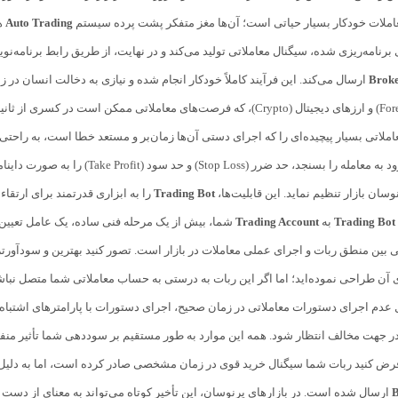
املات خودکار بسیار حیاتی است؛ آن‌ها مغز متفکر پشت پرده سیستم
Auto Trading
ه
رنامه‌ریزی شده، سیگنال معاملاتی تولید می‌کند و در نهایت، از طریق رابط برنامه‌نو
Brok
ارسال می‌کند. این فرآیند کاملاً خودکار انجام شده و نیازی به دخالت انسان در
مانند فارکس (Forex) و ارزهای دیجیتال (Crypto)، که فرصت‌های معاملاتی مم
ملاتی بسیار پیچیده‌ای را که اجرای دستی آن‌ها زمان‌بر و مستعد خطا است، به راحتی پی
 (Stop Loss) و حد سود (Take Profit) را به صورت داینامیک تعیین کند و حتی مدیریت ریسک (
ان بازار تنظیم نماید. این قابلیت‌ها،
Trading Bot
را به ابزاری قدرتمند برای ارتقاء 
Trading Bot
به
Trading Account
شما، بیش از یک مرحله فنی ساده، یک عامل تعیین
ی بین منطق ربات و اجرای عملی معاملات در بازار است. تصور کنید بهترین و سودآورتری
 آن طراحی نموده‌اید؛ اما اگر این ربات به درستی به حساب معاملاتی شما متصل نباشد
 عدم اجرای دستورات معاملاتی در زمان صحیح، اجرای دستورات با پارامترهای اشتباه،
ر جهت مخالف انتظار شود. همه این موارد به طور مستقیم بر سوددهی شما تأثیر منفی
B
ارسال شده است. در بازارهای پرنوسان، این تأخیر کوتاه می‌تواند به معنای از دست 