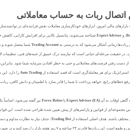
اتصال ربات به حساب معاملاتی
بازارهای مالی امروز، ابزارهای خودکارسازی معاملات نقش فزاینده‌ای در توانمندسازی م
Bo
، و
Expert Advisor
شناخته می‌شوند، پتانسیل بالایی برای افزایش کارایی، کاهش خطا
ربات‌ها زمانی آشکار می‌شود که به درستی به
Trading Account
شما متصل شوند و بتو
، در حقیقت مرحله‌ای حیاتی است که نیازمند درک عمیق از جنبه‌های فنی، تنظیمات ل
 از دست رفتن فرصت‌های معاملاتی و حتی به خطر افتادن سرمایه شما شود. بنابراین، 
استراتژیک برای هر معامله‌گری است که قصد استفاده از
Auto Trading
را دارد. این 
فع خطاهای رایج، خواهد پرداخت تا شما را قادر سازد با اطمینان و دانش کافی، ربات‌ه
ه گاهی اوقات به آن
Expert Advisor (EA)
یا
Forex Robot
نیز گفته می‌شود، اساساً ی
س مجموعه‌ای از قوانین و پارامترهای از پیش تعیین شده طراحی شده است. این قوانین م
 مختلف باشند. هدف اصلی استفاده از
Trading Bot
، حذف نیاز به نظارت مداوم و دست
انسانی مانند ترس و طمع است. این ربات‌ها قادرند ۲۴ ساع