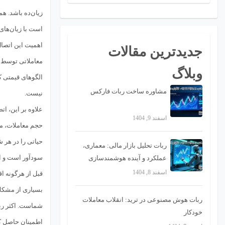
زیان‌ده باشد. ه
است با زیان‌های
اهمیت این اتصال 
جدیدترین مقالات
معاملاتی توسط
وبلاگ
الگوهای قیمتی ک
مشاوره ساخت ربات فارکس
نیست.
علاوه بر این، ا
اسفند 9, 1404
حیاتی را در هر 
ربات تحلیل بازار مالی: معماری،
سودآور است و ا
عملکرد و آینده هوشمندسازی
تصمیمات تریدینگ
اسفند 8, 1404
قبل از هرگونه ا
بسیاری از مشکلا
ربات هوش مصنوعی در ترید: انقلاب معاملات
شماست. اکثر ربا
خودکار
اطمینان حاصل کنی