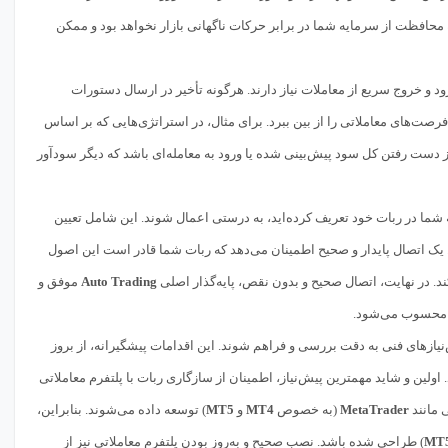
محافظت از سرمایه شما در برابر حرکات ناگهانی بازار نخواهد بود و ممکن
رود و خروج سریع از معاملات نیاز دارند. هرگونه تأخیر در ارسال دستورات
فرصت‌های معاملاتی را از بین ببرد. برای مثال، در استراتژی‌هایی که بر اساس
ز دست رفتن کل سود پیش‌بینی شده یا ورود به معامله‌ای باشد که دیگر سودآور
 شما در ربات خود تعریف کرده‌اید، به درستی اعمال شوند. این شامل تعیین
میزان ریسک در هر معامله، و استفاده از ابزارهایی مانند Stop Loss و Take Profit است. یک اتصال پایدار و صحیح اطمینان می‌دهد که ربات شما قادر است این اصول
د. در نهایت، اتصال صحیح و بدون نقص، پایه‌گذار اصلی
Auto Trading
موفق و
ا محسوب می‌شود.
یازهای فنی به دقت بررسی و فراهم شوند. این اقدامات پیشگیرانه، از بروز
ولین و شاید مهمترین پیش‌نیاز، اطمینان از سازگاری ربات با پلتفرم معاملاتی
 مانند
MetaTrader
(به خصوص
MT4
و
MT5
) توسعه داده می‌شوند. بنابراین،
MT
) طراحی شده باشد. نصب صحیح و به‌روز بودن پلتفرم معاملاتی نیز از