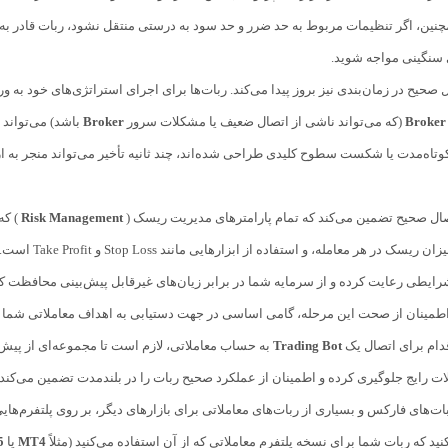
مچنین، اگر تنظیمات مربوط به حد ضرر و حد سود به درستی منتقل نشود، ربات قادر به 
 سنگینی مواجه شوید.
صحیح در زمان‌بندی نیز بروز پیدا می‌کند. ربات‌ها برای اجرای استراتژی‌های خود به و
Broker
(که می‌تواند ناشی از اتصال ضعیف یا مشکلات سرور
Broker
باشد) می‌تواند 
وتاه‌مدت یا شکست سطوح کلیدی طراحی شده‌اند، چند ثانیه تأخیر می‌تواند منجر به ا
تصال صحیح تضمین می‌کند که تمام پارامترهای مدیریت ریسک (
Risk Management
) که
حجم معاملات، 
شرایطی رعایت کرده و از سرمایه شما در برابر زیان‌های غیرقابل پیش‌بینی محافظت کن
طمینان از صحت این مرحله، گامی اساسی در جهت دستیابی به اهداف معاملاتی شم
قدام برای اتصال یک
Trading Bot
به حساب معاملاتی، لازم است تا مجموعه‌ای از پیش‌ن
ت رایج جلوگیری کرده و اطمینان از عملکرد صحیح ربات را در بلندمدت تضمین می‌کند. ا
ت‌های فارکس و بسیاری از ربات‌های معاملاتی برای بازارهای دیگر، بر روی پلتفرم‌هایی
د که ربات شما برای نسخه پلتفرم معاملاتی که از آن استفاده می‌کنید (مثلاً
MT4
یا
5