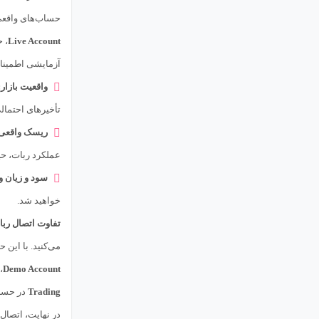
حساب‌های واقعی ا
Live Account
، 
آزمایشی اطمینان
واقعیت بازار:
تأخیرهای احتمال
ریسک واقعی
عملکرد ربات، حی
سود و زیان و
خواهید شد.
تفاوت اتصال ربات به count
می‌کنید. با این 
Demo Account
،
Trading
در حس
در نهایت، اتصال