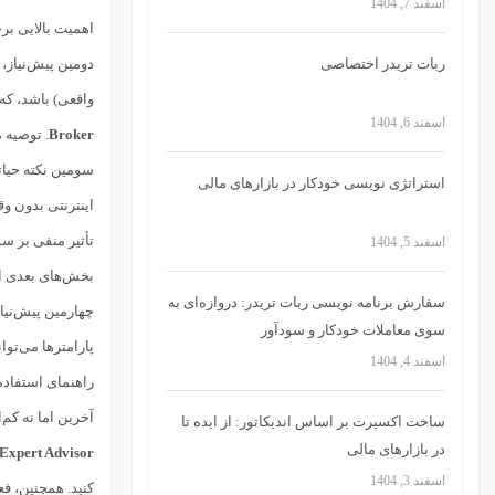
اسفند 7, 1404
اهمیت بالایی بر
ربات تریدر اختصاصی
دومین پیش‌نیاز،
واقعی) باشد، که
اسفند 6, 1404
Broker
. توصیه 
سومین نکته حیات
استراتژی‌ نویسی خودکار در بازارهای مالی
تأثیر منفی بر س
اسفند 5, 1404
بخش‌های بعدی ار
سفارش برنامه نویسی ربات تریدر: دروازه‌ای به
چهارمین پیش‌نیا
سوی معاملات خودکار و سودآور
اسفند 4, 1404
راهنمای استفاده
آخرین اما نه کم
ساخت اکسپرت بر اساس اندیکاتور: از ایده تا
در بازارهای مالی
Expert Advisor
اسفند 3, 1404
کنید. همچنین، ف