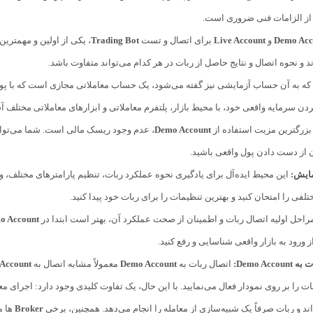
از الزامات فنی ضروری است.
Demo Acc
و
Live Account
برای اتصال و تست
Trading Bot
، یکی از اولین و مهمترین
 و نحوه اتصال و نتایج حاصل از ربات در هر کدام می‌تواند متفاوت باشد.
 که به آن حساب آزمایشی نیز گفته می‌شود، یک حساب معاملاتی مجازی است که با 
دن سرمایه واقعی خود، با محیط بازار، پلتفرم معاملاتی و ابزارهای معاملاتی مختلف آ
زرگترین مزیت استفاده از
Demo Account
، عدم وجود ریسک مالی است. شما می‌توانی
ن از دست دادن پول واقعی باشید.
مایش:
این محیط ایده‌آل برای یادگیری نحوه عملکرد ربات، تنظیم پارامترهای مختلف،
لفی را امتحان کنید و بهترین تنظیمات را برای ربات خود پیدا کنید.
راحل اولیه اتصال ربات و اطمینان از صحت عملکرد آن، بهتر است ابتدا در
o Account
 ورود به بازار واقعی شناسایی و رفع کنید.
Demo Ac:
اتصال ربات به
Demo Account
معمولاً مشابه اتصال به
 Account
بات را بر روی نمودار فعال می‌نمایید. با این حال، یک تفاوت کلیدی وجود دارد: اجرای م
ند و ربات صرفاً یک شبیه‌سازی از معامله را انجام می‌دهد. همچنین، برخی
Broker
ها م