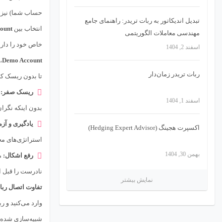
حساب شما) نیز 
تبدیل اندیکاتور به ربات تریدر: راهنمای جامع
انتخاب بین
ount
مهندسی معاملات الگوریتمی
خاص خود را دارند
اسفند 2, 1404
Demo Account
،
ربات تریدر زمان‌دار
تا بدون ریسک کر
ریسک صفر:
ب
اسفند 1, 1404
بدون اینکه نگرا
یادگیری و آز
اکسپرت هجینگ (Hedging Expert Advisor)
استراتژی‌های مخت
بهمن 30, 1404
رفع اشکال:
م
نادرست را قبل از
نمایش بیشتر
تفاوت اتصال ربات به count
وارد می‌کنید و ر
شبیه‌سازی شده‌ا