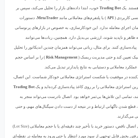
ستند. یک
Trading Bot
خوب، ابتدا داده‌های بازار را تحلیل می‌کند، سپس بر
یسی کاربردی (
API
) یا پلتفرم‌های معاملاتی مانند
MetaTrader
، دستورات
 زمان اجرای معامله ندارد. این خودکارسازی، به خصوص در بازارهای پرنوسانی
کن است در کسری از ثانیه ظاهر و ناپدید شوند، ارزشی بی‌بدیل دارد. همچنین، ربات‌ها می‌توانند
اده‌سازی کنند. برای مثال، رباتی می‌تواند همزمان چندین اندیکاتور را تحلیل
Risk Management
) را بر اساس حجم
عملکرد معاملاتی و دستیابی به نتایج پایدارتر تبدیل می‌کند.
‌کننده در موفقیت یا شکست استراتژی معاملاتی خودکار شماست. این اتصال،
ن استراتژی معاملاتی را بر روی کاغذ پیاده‌سازی کرده‌اید و یک
Trading Bot
، تمامی این تلاش‌ها بی‌ثمر خواهد بود. اتصال نادرست می‌تواند منجر به
 قطع شدن ناگهانی ارتباط و در نتیجه از دست دادن سیگنال‌های مهم، و حتی
 می‌گذارند.
به عنوان مثال، فرض کنید ربات شما سیگنال خرید قوی در زمان مشخصی صادر کرده است، اما به دلیل اتصال ناقص، دستور خرید با تأخیر چند دقیقه‌ای یا با حجم معاملاتی (Lot Size)
رفتن بخش قابل توجهی از سود مورد انتظار یا حتی ورود به معامله در نقطه‌ای