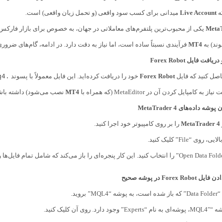
ه
Live Account
میدانی برای کسب سود واقعی (و تحمل زیان واقعی) است.
MetaT
یکی از محبوب‌ترین پلتفرم‌های معاملاتی در جهان، به خصوص برای بازار فارک
ند) به
MT4
فرآیندی نسبتاً ساده است، اما نیاز به دقت دارد. در ادامه، گام‌های ضرو
فت فایل Forex Robot
اصل کنید که فایل
Forex Robot
خود را دریافت کرده‌اید. این فایل معمولاً با پسوند
.mq4
کامپایل کردن آن در MetaEditor (که همراه با
MT4
نصب می‌شود) داشته باشی
 داده‌های MetaTrader 4
MetaTrader 4
را بر روی کامپیوتر خود اجرا کنید.
 روی “File” کلیک کنید.
Forex در پوشه صحیح
MQ” بروید.
د دارد. روی آن کلیک کنید.