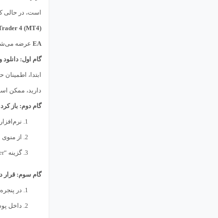
است، در حالی ک
rader 4 (MT4)
EA
عرضه می‌شو
گام اول: دانلود و دریا
ابتدا، اطمینان ح
دارید، ممکن است نیاز به 
گام دوم: باز کردن پوشه
نرم‌افزار
از منوی بالایی،
گزینه “Open Data Folder” را انتخاب کنید. این کار پنجره‌ای را باز می‌کند که شامل تمام فایل‌ها و تنظیمات مربوط به نصب
گام سوم: قرار دادن فایل  Robot
در پنجره “Data Folder” که باز شده است، به پوشه “L4
داخل پوشه “MQL4″، پوشه‌ای به نام “Experts” وجو