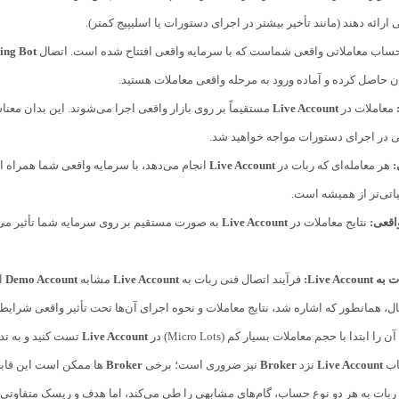
رائه دهند (مانند تأخیر بیشتر در اجرای دستورات یا اسلیپیج کمتر).
حساب معاملاتی واقعی شماست که با سرمایه واقعی افتتاح شده است. اتصال
ing Bot
 حاصل کرده و آماده ورود به مرحله واقعی معاملات هستید.
معاملات در
Live Account
ی در اجرای دستورات مواجه خواهید شد.
:
هر معامله‌ای که ربات در
Live Account
انجام می‌دهد، با سرمایه واقعی شما همراه 
اتی‌تر از همیشه است.
اقعی:
نتایج معاملات در
Live Account
به صورت مستقیم بر روی سرمایه شما تأثیر می‌
Live Ac:
فرآیند اتصال فنی ربات به
Live Account
مشابه
Demo Account
ا
حال، همانطور که اشاره شد، نتایج معاملات و نحوه اجرای آن‌ها تحت تأثیر واقعی شرایط
 آن را ابتدا با حجم معاملات بسیار کم (Micro Lots) در
Live Account
تست کنید و به تد
اب
Live Account
نزد
Broker
نیز ضروری است؛ برخی
Broker
ها ممکن است این قابل
 ربات به هر دو نوع حساب، گام‌های مشابهی را طی می‌کند، اما هدف و ریسک متفاوتی ر