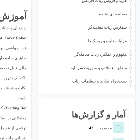
خرید و فروش ربات فارکس
آموزش 
دسته بندی نشده
سفارش ربات معامله‌گر
در دنیای پرشتاب 
t
،
Forex Robot
مزایا، معایب و ریسک‌ها
قدرت واقعی این 
مفهوم و عملکرد ربات معامله‌گر
ظاهری ساده دارد
منطق معاملاتی و مدیریت سرمایه
مالی قابل توجه،
بلکه یک ضرورت 
نصب، راه‌اندازی و تنظیمات ربات
نکات پیشرفته و ر
شوید.
Trading Bot
، ک
آمار و گزارش‌ها
معاملاتی بر اسا
محصولات:
42
ترکیبی از عوامل