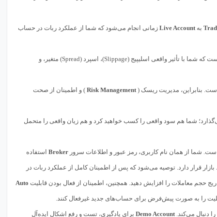
Trad
به
Live Account
زمانی انجام می‌شود که شما از عملکرد ربات در حساب
مستقیماً بر روی بازار واقعی اجرا می‌شوند. این بدان معناست که شما با تأثیر واقعی اسلیپیج (Slippage)، اسپرد (Spread) متغیر، و
است. بنابراین، مدیریت ریسک (
Risk Management
) و اطمینان از صحت
گذارد؛ شما هم سود واقعی را کسب خواهید کرد و هم زیان واقعی را متحمل
ست. شما از همان نام کاربری، رمز عبور و اطلاعات سرور
Broker
استفاده
 بازار قرار دارد. توصیه می‌شود که پس از اطمینان کامل از عملکرد ربات در
ریج حجم معاملات را افزایش دهید. همچنین، اطمینان از فعال بودن قابلیت
Auto
یت را به صورت پیش‌فرض برای حساب‌های جدید غیرفعال کنند.
ا دنبال می‌کند.
Demo Account
برای یادگیری، تست و رفع اشکال ایده‌آل