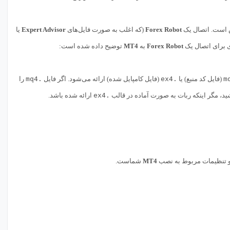
س است. اتصال یک
Forex Robot
(که اغلب به صورت فایل‌های
Expert Advisor
یا
ری برای اتصال یک
Forex Robot
به
MT4
توضیح داده شده است:
(فایل کد منبع) یا
.ex4
(فایل کامپایل شده) ارائه می‌شود. اگر فایل
.mq4
را
د، مگر اینکه ربات به صورت آماده در قالب
.ex4
ارائه شده باشد.
MT4
شماست.