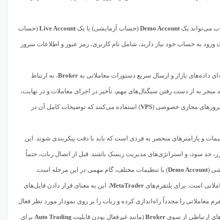
ب می‌تواند یک
Demo Account
(حساب آزمایشی) یا یک
Live Account
(حساب
ت ورود به حساب خود نیاز دارید، شامل نام کاربری، رمز عبور و اطلاعات سرور
ای داده‌های بازار و ارسال سریع دستورات معاملاتی به
Broker
، به ارتباط
رنتی ضعیف یا ناپایدار می‌تواند منجر به از دست رفتن سیگنال‌های مهم، تأخیر در اجرای معاملات و در نهایت،
ز سرورهای مجازی خصوصی (
VPS
) استفاده می‌کنند که توضیحات کامل آن در
مات و پارامترهای منحصر به فردی است که باید با دقت پیکربندی شوند. این
ورد استفاده، دوره زمانی (Timeframe)، حجم معاملات، حد ضرر، حد سود، و استراتژی‌های مدیریت ریسک باشند. قبل از اتصال ربات، حتماً
شی (
Demo Account
) با تنظیمات مختلف، گام مهمی در این مرحله است.
املاتی است. برای پلتفرم‌های
MetaTrader
، این به معنای قرار دادن فایل‌های
ب، لازم است که پلتفرم معاملاتی را مجدداً راه‌اندازی کرده و ربات را بر روی نمودار مورد نظر فعال
های ارتباطی از سوی
Broker
(مانند غیرفعال بودن قابلیت
Auto Trading
برای