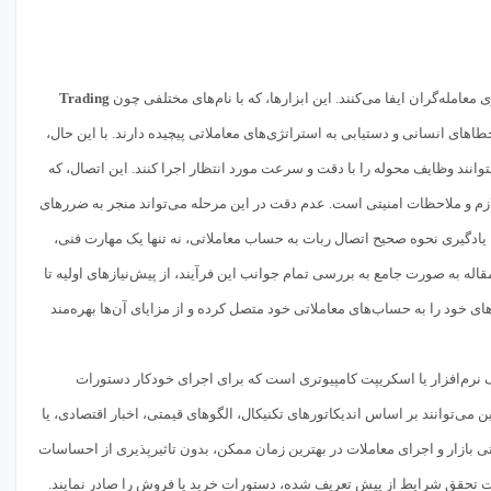
عامله‌گران ایفا می‌کنند. این ابزارها، که با نام‌های مختلفی چون
Trading
های انسانی و دستیابی به استراتژی‌های معاملاتی پیچیده دارند. با این حال،
انند وظایف محوله را با دقت و سرعت مورد انتظار اجرا کنند. این اتصال، که
ازم و ملاحظات امنیتی است. عدم دقت در این مرحله می‌تواند منجر به ضررهای
یادگیری نحوه صحیح اتصال ربات به حساب معاملاتی، نه تنها یک مهارت فنی،
مقاله به صورت جامع به بررسی تمام جوانب این فرآیند، از پیش‌نیازهای اولیه تا
ای خود را به حساب‌های معاملاتی خود متصل کرده و از مزایای آن‌ها بهره‌مند
ک نرم‌افزار یا اسکریپت کامپیوتری است که برای اجرای خودکار دستورات
ی‌توانند بر اساس اندیکاتورهای تکنیکال، الگوهای قیمتی، اخبار اقتصادی، یا
ی بازار و اجرای معاملات در بهترین زمان ممکن، بدون تاثیرپذیری از احساسات
ته و ۷ روز هفته بازار را رصد کنند و در صورت تحقق شرایط از پیش تعریف شده، دستورات خرید یا فروش را صادر نمایند.