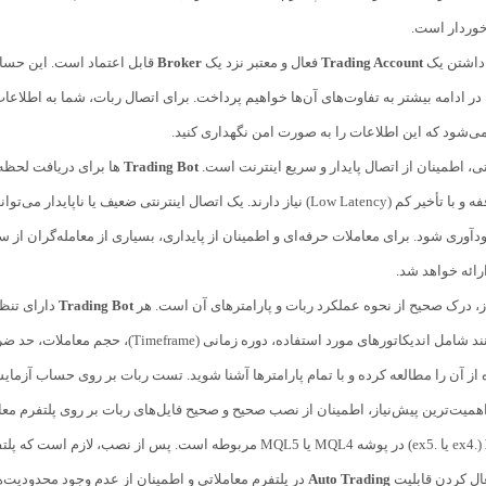
خوردار است.
 داشتن یک
Trading Account
فعال و معتبر نزد یک
Broker
قابل اعتماد است. این حسا
 در ادامه بیشتر به تفاوت‌های آن‌ها خواهیم پرداخت. برای اتصال ربات، شما به اطلاعا
می‌شود که این اطلاعات را به صورت امن نگهداری کنید.
ی، اطمینان از اتصال پایدار و سریع اینترنت است.
Trading Bot
ها برای دریافت لحظه‌
اینترنتی بدون وقفه و با تأخیر کم (Low Latency) نیاز دارند. یک اتصال اینت
ودآوری شود. برای معاملات حرفه‌ای و اطمینان از پایداری، بسیاری از معامله‌گران ا
ائه خواهد شد.
ز، درک صحیح از نحوه عملکرد ربات و پارامترهای آن است. هر
Trading Bot
دارای تنظی
پارامترها می‌توانند شامل اندیکاتورهای م
 از آن را مطالعه کرده و با تمام پارامترها آشنا شوید. تست ربات بر روی حساب آزمای
‌اهمیت‌ترین پیش‌نیاز، اطمینان از نصب صحیح و صحیح فایل‌های ربات بر روی پلتفرم مع
(.ex4 یا .ex5) در پوشه MQL4 یا MQL5 مربوطه است. پس از نص
عال کردن قابلیت
Auto Trading
در پلتفرم معاملاتی و اطمینان از عدم وجود محدودیت‌