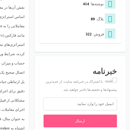
نوشته‌ها:
414
نقش آن‌ها در مع
اساس استراتژی ب
بلاگ:
89
معاملاتی را به
er
فروش:
322
استراتژی‌های معا
کرده، شرایط ورود به معامله را بسنجد، حد ضرر
حساب و میزان نوس
خبرنامه
اتصال صحیح یک
پل ارتباطی حیات
با اشتراک در خبرنامه سایت، از جدیدترین
پیشنهادها و تخفیف‌ها باخبر خواهید شد.
دقیق برای اجرای
مشکلاتی از قبیل
اجرای معاملات د
ارسال
اشتباه به
roker