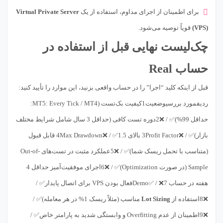
برای اطمینان از اجرای مداوم، استفاده از یک
Virtual Private Server
(VPS)
قویاً توصیه می‌شود.
چک‌لیست نهایی قبل از استفاده در
حساب Real
قبل از اینکه کلید “اجرا” را در حساب واقعی بزنید، این موارد را تأیید کنید:
ردیفمورد بررسیوضعیت1کیفیت بک‌تست (MT5: Every Tick / MT4:
حداقل 99%)✅ / ❌2دوره تست کافی (حداقل 3 سال شامل شرایط مختلف
بازار)✅ / ❌3Profit Factor بالای 1.5✅ / ❌4Max Drawdown قابل قبول
(متناسب با تحمل ریسک شما)✅ / ❌5عملکرد مثبت در تست‌های Out-of-
Sample (در صورت Optimization)✅ / ❌6اجرای موفقیت‌آمیز حداقل 4
هفته در حساب Demo✅ / ❌7فعال بودن VPS برای اتصال پایدار✅ /
❌8استفاده از
Lot Sizing
مناسب (مثلاً ریسک 1% در هر معامله)✅ /
❌9اطمینان از عدم Overfitting و وابستگی شدید به پارامتر خاص✅ /