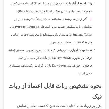
Lot Sizing:
آیا ربات از حجم ثابت (Fixed Lot) استفاده می‌کند یا
حجم متناسب با درصد ریسک (Risk Percentage per Trade)؟
اگر از درصد ریسک استفاده می‌کند (مثلاً 1% ریسک در هر
معامله)، باید مطمئن شوید که پارامترهای
Deposit
و
Leverage
در
Strategy Tester به درستی وارد شده‌اند تا محاسبه لات بر اساس
Free Margin
درست انجام شود.
Stop Loss اجباری:
هر رباتی که فاقد حد ضرر صریح یا ضمنی (مانند
توقف در صورت Drawdown شدید) باشد، در حساب واقعی
فاجعه‌بار خواهد بود. Drawdown بالا در گزارش بک‌تست، هشداری
جدی است.
نحوه تشخیص ربات قابل اعتماد از ربات
فیک
بازار پر از ربات‌های ادعایی است که نتایج بک‌تست جعلی را نمایش