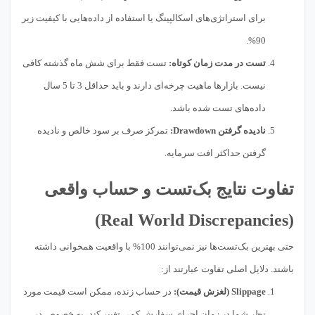
برای استراتژی‌های اسکالپینگ یا استفاده از داده‌هایی با کیفیت زیر
90%.
تست در مدت زمان کوتاه:
تست فقط برای شش ماه گذشته کافی
نیست. بازارها ماهیت چرخه‌ای دارند و باید حداقل 3 تا 5 سال
داده‌های تست شده باشد.
نادیده گرفتن Drawdown:
تمرکز صرف بر سود خالص و نادیده
گرفتن حداکثر افت سرمایه.
تفاوت نتایج بک‌تست و حساب واقعی
(Real World Discrepancies)
حتی بهترین بک‌تست‌ها نیز نمی‌توانند 100% با واقعیت همخوانی داشته
باشند. دلایل اصلی تفاوت عبارتند از:
Slippage (لغزش قیمت):
در حساب زنده، ممکن است قیمت مورد
نظر شما در زمان اجرای سفارش کمی تغییر کند، به خصوص در