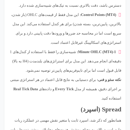
دسترس باشد، دقت بالاتری نسبت به تیک‌های شبیه‌سازی شده دارد.
Control Points (MT4):
این مدل فقط از قیمت‌های OHLC (باز شدن،
بالاترین، پایین‌ترین، بسته شدن) برای هر کندل استفاده می‌کند. این مدل
سریع است اما در محاسبه حد ضرر‌ها و ورودها دقت پایینی دارد و برای
استراتژی‌های اسکالپینگ غیرقابل اعتماد است.
1-Minute OHLC (MT4):
شبیه‌سازی را فقط با استفاده از کندل‌های 1
دقیقه‌ای انجام می‌دهد. این مدل برای استراتژی‌های بلندمدت (H4 به بالا)
قابل قبول است اما برای تایم‌فریم‌های پایین‌تر توصیه نمی‌شود.
نکته سئو و فنی:
برای دستیابی به نتایج قابل اعتماد در هر استراتژی مبتنی
بر اجرای دقیق، همیشه از مدل
Every Tick
و داده‌های
Real Tick Data
استفاده کنید.
Spread (اسپرد)
همانطور که ذکر شد، اسپرد ثابت یا متغیر نقش مهمی در عملکرد ربات
دارد. اسپرد بالاتر به معنای پوشش هزینه‌های معاملاتی بیشتر توسط ربات