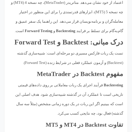
اعتماد از خود نشان می‌دهد. متاتریدر (MetaTrader)، چه نسخه 4 (MT4) و
چه نسخه 5 (MT5)، ابزارهای قدرتمندی را برای این منظور در اختیار
معامله‌گران و برنامه‌نویسان قرار می‌دهد. این راهنما یک سفر عمیق و
گام‌به‌گام برای تسلط بر فرایند
Backtesting
و
Forward Testing
است.
درک مبانی: Backtest و Forward Test
تست یک ربات فارکس مسیری دو مرحله‌ای است: شبیه‌سازی گذشته
(Backtest) و آزمون عملکرد فعلی در شرایط زنده (Forward Test).
مفهوم Backtest در MetaTrader
Backtesting
فرآیند اجرای یک ربات معاملاتی بر روی داده‌های قیمتی
تاریخی است تا عملکرد آن در گذشته شبیه‌سازی شود. هدف اصلی این
است که ببینیم اگر این ربات در یک دوره زمانی مشخص (مثلاً سه سال
گذشته) فعال بود، چه نتایجی کسب می‌کرد.
تفاوت Backtest در MT4 و MT5