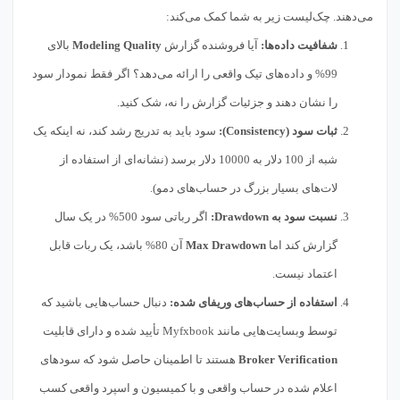
می‌دهند. چک‌لیست زیر به شما کمک می‌کند:
شفافیت داده‌ها:
آیا فروشنده گزارش
Modeling Quality
بالای
99% و داده‌های تیک واقعی را ارائه می‌دهد؟ اگر فقط نمودار سود
را نشان دهند و جزئیات گزارش را نه، شک کنید.
ثبات سود (Consistency):
سود باید به تدریج رشد کند، نه اینکه یک
شبه از 100 دلار به 10000 دلار برسد (نشانه‌ای از استفاده از
لات‌های بسیار بزرگ در حساب‌های دمو).
نسبت سود به Drawdown:
اگر رباتی سود 500% در یک سال
گزارش کند اما
Max Drawdown
آن 80% باشد، یک ربات قابل
اعتماد نیست.
استفاده از حساب‌های وریفای شده:
دنبال حساب‌هایی باشید که
توسط وبسایت‌هایی مانند Myfxbook تأیید شده و دارای قابلیت
Broker Verification
هستند تا اطمینان حاصل شود که سودهای
اعلام شده در حساب واقعی و با کمیسیون و اسپرد واقعی کسب