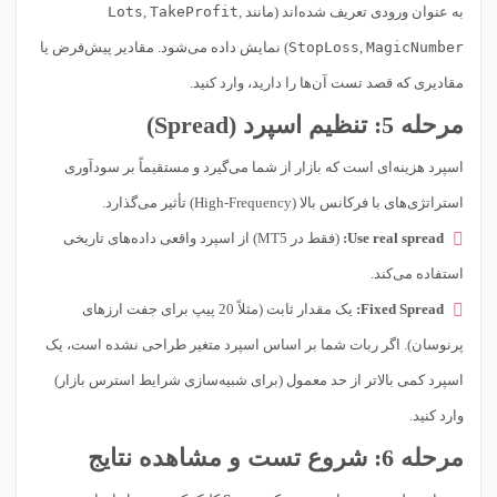
به عنوان ورودی تعریف شده‌اند (مانند
,
TakeProfit
,
Lots
MagicNumber
,
StopLoss
) نمایش داده می‌شود. مقادیر پیش‌فرض یا
مقادیری که قصد تست آن‌ها را دارید، وارد کنید.
مرحله 5: تنظیم اسپرد (Spread)
اسپرد هزینه‌ای است که بازار از شما می‌گیرد و مستقیماً بر سودآوری
استراتژی‌های با فرکانس بالا (High-Frequency) تأثیر می‌گذارد.
Use real spread:
(فقط در MT5) از اسپرد واقعی داده‌های تاریخی
استفاده می‌کند.
Fixed Spread:
یک مقدار ثابت (مثلاً 20 پیپ برای جفت ارزهای
پرنوسان). اگر ربات شما بر اساس اسپرد متغیر طراحی نشده است، یک
اسپرد کمی بالاتر از حد معمول (برای شبیه‌سازی شرایط استرس بازار)
وارد کنید.
مرحله 6: شروع تست و مشاهده نتایج