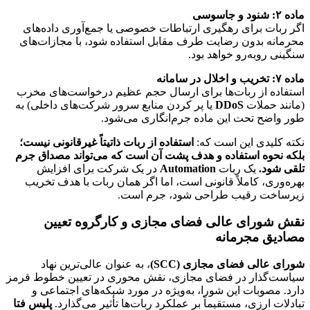
ماده ۲: شنود و جاسوسی
اگر ربات برای رهگیری ارتباطات خصوصی یا جمع‌آوری داده‌های
محرمانه بدون رضایت طرف مقابل استفاده شود، با مجازات‌های
سنگینی روبه‌رو خواهد بود.
ماده ۷: تخریب و اخلال در سامانه
استفاده از ربات‌ها برای ارسال حجم عظیم درخواست‌های مخرب
(مانند حملات
DDoS
یا پر کردن منابع سرور شرکت‌های داخلی) به
طور واضح تحت این ماده جرم‌انگاری می‌شود.
نکته کلیدی این است که:
استفاده از ربات ذاتیتاً غیرقانونی نیست؛
بلکه نحوه استفاده و هدف پشت آن است که می‌تواند مصداق جرم
تلقی شود.
یک ربات
Automation
در یک شرکت برای افزایش
بهره‌وری، کاملاً قانونی است، اما اگر همان ربات با هدف تخریب
زیرساخت رقیب طراحی شود، جرم است.
نقش شورای عالی فضای مجازی و کارگروه تعیین
مصادیق مجرمانه
شورای عالی فضای مجازی (SCC)
، به عنوان عالی‌ترین نهاد
سیاست‌گذار در فضای مجازی، نقش محوری در تعیین خطوط قرمز
دارد. مصوبات این شورا، به‌ویژه در مورد شبکه‌های اجتماعی و
تبادلات ارزی، مستقیماً بر عملکرد ربات‌ها تأثیر می‌گذارد.
پلیس فتا