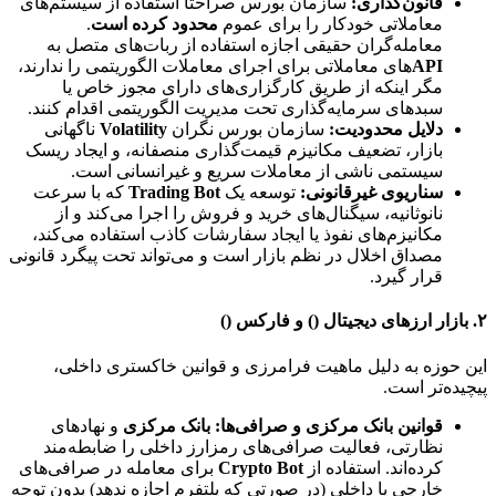
قانون‌گذاری:
سازمان بورس صراحتاً استفاده از سیستم‌های
معاملاتی خودکار را برای عموم
محدود کرده است
.
معامله‌گران حقیقی اجازه استفاده از ربات‌های متصل به
API
های معاملاتی برای اجرای معاملات الگوریتمی را ندارند،
مگر اینکه از طریق کارگزاری‌های دارای مجوز خاص یا
سبدهای سرمایه‌گذاری تحت مدیریت الگوریتمی اقدام کنند.
دلایل محدودیت:
سازمان بورس نگران
Volatility
ناگهانی
بازار، تضعیف مکانیزم قیمت‌گذاری منصفانه، و ایجاد ریسک
سیستمی ناشی از معاملات سریع و غیرانسانی است.
سناریوی غیرقانونی:
توسعه یک
Trading Bot
که با سرعت
نانوثانیه، سیگنال‌های خرید و فروش را اجرا می‌کند و از
مکانیزم‌های نفوذ یا ایجاد سفارشات کاذب استفاده می‌کند،
مصداق اخلال در نظم بازار است و می‌تواند تحت پیگرد قانونی
قرار گیرد.
۲. بازار ارزهای دیجیتال () و فارکس ()
این حوزه به دلیل ماهیت فرامرزی و قوانین خاکستری داخلی،
پیچیده‌تر است.
قوانین بانک مرکزی و صرافی‌ها:
بانک مرکزی
و نهادهای
نظارتی، فعالیت صرافی‌های رمزارز داخلی را ضابطه‌مند
کرده‌اند. استفاده از
Crypto Bot
برای معامله در صرافی‌های
خارجی یا داخلی (در صورتی که پلتفرم اجازه ندهد) بدون توجه