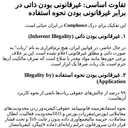
تفاوت اساسی: غیرقانونی بودن ذاتی در
برابر غیرقانونی بودن نحوه استفاده
این تفکیک برای درک
Compliance
در ایران حیاتی است.
۱. غیرقانونی بودن ذاتی (Inherent Illegality)
در حال حاضر، در قوانین ایران، هیچ نرم‌افزاری به نام “ربات” به
صورت ذاتی و مطلق غیرقانونی اعلام نشده است. این بر خلاف
برخی حوزه‌ها مانند مواد مخدر یا سلاح است که صرف مالکیت آن‌ها
جرم است. یک ربات صرفاً یک ابزار است.
۲. غیرقانونی بودن نحوه استفاده (Illegality by
Application)
۹۹ درصد از چالش‌های حقوقی ربات‌ها ناشی از نحوه کاربرد
آن‌هاست:
نحوه استفادهزمینه قانونیپیامد حقوقی/کیفریدور زدن محدودیت‌های
معاملاتی (بورس)مقررات بورس و SEOمحدودیت فعالیت، ابطال
معاملات، جریمه مالیجمع‌آوری داده بدون رعایت ToS و تحت فشار
قرار دادن سرورقانون جرایم رایانه‌ای (ماده ۷)پیگرد کیفریانتشار