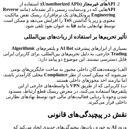
APIهای غیرمجاز (Unauthorized APIs):
استفاده از
API
هایی که در وب‌سایت رسمی ذکر نشده‌اند (مانند
Reverse
Engineering
پروتکل‌های یک نرم‌افزار)، ریسک نقض مالکیت
معنوی و زیر پا گذاشتن
ToS
را افزایش می‌دهد و ممکن است
توسط نهادهایی مانند
فتا
به عنوان نفوذ تلقی شود.
تأثیر تحریم‌ها بر استفاده از ربات‌های بین‌المللی
بسیاری از ابزارهای پیشرفته
AI Bot
و پلتفرم‌های
Algorithmic
Trading
خارجی، به دلیل تحریم‌های بین‌المللی، برای کاربران ایرانی
قابل دسترسی نیستند. این موضوع دو پیامد دارد:
الف) توسعه‌دهندگان داخلی مجبور به ساخت جایگزین‌های بومی
می‌شوند که ممکن است از نظر
Compliance
محلی کارآمدتر باشند،
اما نیازمند اخذ مجوزهای داخلی هستند.
ب) کاربرانی که از طریق
VPN
یا واسطه‌های خارجی از این
پلتفرم‌ها استفاده می‌کنند، در معرض ریسک قطع ارتباط، مسدود
شدن وجوه یا ردیابی فعالیت‌های مالی خود توسط نهادهای نظارتی
داخلی قرار می‌گیرند.
نقش در پیچیدگی‌های قانونی
ورود
AI
به حوزه ربات‌ها، پیچیدگی‌های جدیدی ایجاد می‌کند که