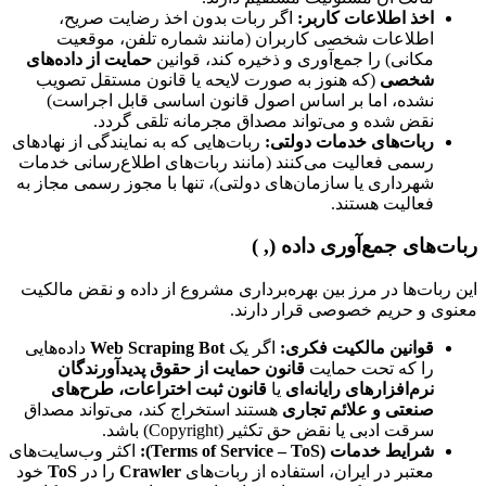
اخذ اطلاعات کاربر:
اگر ربات بدون اخذ رضایت صریح،
اطلاعات شخصی کاربران (مانند شماره تلفن، موقعیت
مکانی) را جمع‌آوری و ذخیره کند، قوانین
حمایت از داده‌های
شخصی
(که هنوز به صورت لایحه یا قانون مستقل تصویب
نشده، اما بر اساس اصول قانون اساسی قابل اجراست)
نقض شده و می‌تواند مصداق مجرمانه تلقی گردد.
ربات‌های خدمات دولتی:
ربات‌هایی که به نمایندگی از نهادهای
رسمی فعالیت می‌کنند (مانند ربات‌های اطلاع‌رسانی خدمات
شهرداری یا سازمان‌های دولتی)، تنها با مجوز رسمی مجاز به
فعالیت هستند.
ربات‌های جمع‌آوری داده (, )
این ربات‌ها در مرز بین بهره‌برداری مشروع از داده و نقض مالکیت
معنوی و حریم خصوصی قرار دارند.
قوانین مالکیت فکری:
اگر یک
Web Scraping Bot
داده‌هایی
را که تحت حمایت
قانون حمایت از حقوق پدیدآورندگان
نرم‌افزارهای رایانه‌ای
یا
قانون ثبت اختراعات، طرح‌های
صنعتی و علائم تجاری
هستند استخراج کند، می‌تواند مصداق
سرقت ادبی یا نقض حق تکثیر (Copyright) باشد.
شرایط خدمات (Terms of Service – ToS):
اکثر وب‌سایت‌های
معتبر در ایران، استفاده از ربات‌های
Crawler
را در
ToS
خود