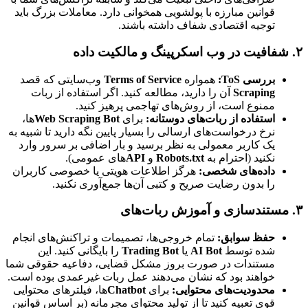
قوانین مبارزه با پولشویی همخوانی دارد. معاملات بزرگ باید
توجیه اقتصادی شفاف داشته باشند.
۲. شفافیت در وب اسکرپینگ و مالکیت داده
بررسی ToS:
همواره
Terms of Service
وب‌سایتی که قصد
Scraping
آن را دارید، مطالعه کنید. اگر استفاده از ربات
ممنوع است، از روش‌های تهاجمی پرهیز کنید.
استفاده از ربات‌های دوستانه:
برای
Web Scraping Bot
ها،
نرخ درخواست‌های ارسالی را بسیار پایین نگه دارید تا شبیه به
یک کاربر معمولی به نظر برسید و بار اضافی بر سرور وارد
نکنید (احترام به
Robots.txt
و
API
های عمومی).
داده‌های شخصی:
هرگز اطلاعات هویتی یا خصوصی کاربران
را بدون رضایت صریح و کتبی آن‌ها جمع‌آوری نکنید.
۳. مستندسازی و آموزش ربات‌های
حفظ سوابق:
تمام خروجی‌ها، تصمیمات و تراکنش‌های انجام
شده توسط
AI Bot
یا
Trading Bot
را بایگانی کنید. این
مستندات در صورت بروز مشکل قضایی، دفاعیه حقوقی شما
خواهند بود که نشان می‌دهند عمل ربات غیرعمدی بوده است.
محدودیت‌های محتوایی:
برای
Chatbot
ها، فیلترهای محتوایی
قوی تعبیه کنید تا از تولید محتوای مجرمانه (بر اساس قوانین