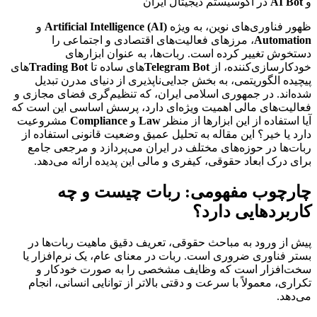
و
AI Bot
در اکوسیستم دیجیتال ایران
ظهور فناوری‌های نوین، به ویژه
Artificial Intelligence (AI)
و
Automation
، مرزهای فعالیت‌های اقتصادی و اجتماعی را
دستخوش تغییر کرده است. ربات‌ها، به عنوان ابزارهای
خودکارسازی‌کننده، از
Telegram Bot
های ساده تا
Trading Bot
های
پیچیده الگوریتمی، به بخش جدایی‌ناپذیری از دنیای مدرن تبدیل
شده‌اند. در جمهوری اسلامی ایران، که تنظیم‌گری فضای مجازی و
فعالیت‌های مالی اهمیت ویژه‌ای دارد، پرسش اساسی این است که
آیا استفاده از این ابزارها از منظر
Law
و
Compliance
مشروعیت
دارد یا خیر؟ این مقاله به تحلیل عمیق وضعیت قانونی استفاده از
ربات‌ها در حوزه‌های مختلف در ایران می‌پردازد و مرجعی جامع
برای درک ابعاد حقوقی، کیفری و مالی این پدیده ارائه می‌دهد.
چارچوب مفهومی: ربات چیست و چه
کاربردهایی دارد؟
پیش از ورود به مباحث حقوقی، تعریف دقیق ماهیت ربات‌ها در
بستر فناوری ضروری است. ربات در معنای عام، یک نرم‌افزار یا
سخت‌افزار است که وظایف مشخصی را به صورت خودکار و
تکراری، معمولاً با سرعت و دقتی بالاتر از توانایی انسانی، انجام
می‌دهد.