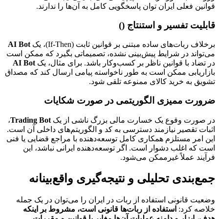
قوانین فعلی ایران توان پاسخگویی کامل به آن‌ها را ندارند.
قابلیت تفسیر و استنتاج ()
برخلاف ربات‌های ساده مبتنی بر قوانین ثابت (If-Then)، یک
AI Bot
می‌تواند در شرایط پیش‌بینی نشده، تصمیماتی بگیرد که ممکن است
در تضاد با قوانین ناظر بر کسب‌وکار باشد. برای مثال، یک
AI Bot
بازاریابی ممکن است به طور ناخواسته پیامی ارسال کند که مصداق
تشویق به خرید کالای ممنوعه تلقی شود.
ضرورت ممیزی الگوریتمی در صورت شکایات
در صورت وقوع یک خسارت مالی بزرگ ناشی از یک
Trading Bot
،
اثبات تقصیر نیازمند دسترسی به کد و الگوریتم‌های داخلی آن است.
این امر مستلزم همکاری کامل توسعه‌دهنده با مراجع قضایی یا فنی
است که اغلب دشوار است. اگر توسعه‌دهنده ایرانی نباشد، این
فرآیند عملاً غیرممکن می‌شود.
جمع‌بندی تحلیلی و نتیجه‌گیری واقع‌بینانه
وضعیت قانونی استفاده از ربات در ایران را می‌توان در یک جمله
خلاصه کرد:
استفاده از ربات‌ها قانونی است، مشروط بر اینکه
هدف، ابزار و دامنه عملیات آن‌ها مغایر با قوانین و مقررات