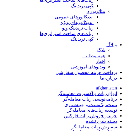
ربات‌های ساخت استراتژی‌ها
کپی تریدینگ
متاتريدر 5
اندیکاتورهای عمومی
اندیکاتورهای ویژه
ربات تریدینگ ویو
ربات‌های ساخت استراتژی‌ها
کپی تریدینگ
وبلاگ
بلاگ
همه مطالب
اخبار
ویدیوهای آموزشی
پرداخت هزینه محصول سفارشی
درباره ما
afghanistan
انواع ربات و اکسپرت معامله‌گر
برنامه‌نویسی ربات معامله‌گر
تست، بک‌تست و بهینه‌سازی
توسعه ربات‌های معامله‌گر
خرید و فروش ربات فارکس
دسته بندی نشده
سفارش ربات معامله‌گر