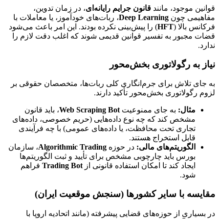
قوانین موجود، مانند
قانون جرایم رایانه‌ای
، در زمان تدوین،
مفاهیمی چون
Deep Learning
، ربات‌های خودآموز، یا معاملات با
فرکانس بالا (
HFT
) را پیش‌بینی نکرده بودند. این امر باعث می‌شود
قضات مجبور به تفسیر قوانین قدیمی شوند که اغلب دقت لازم را
ندارد.
نیاز به رگولاتوری بخش‌محور
به جای تلاش برای جرم‌انگاری کلی ربات‌ها، متخصصان حقوقی بر
لزوم رگولاتوری بخش‌محور تأکید دارند.
مثال:
به جای ممنوعیت
Web Scraping Bot
، باید قانون
مشخص کند که چه نوع داده‌هایی (حریم خصوصی، داده‌های
تجاری تحت محافظت، یا داده‌های عمومی) با چه فرآیندی
قابل استخراج هستند.
الگوریتم‌های مالی:
در حوزه
Algorithmic Trading
، سازمان
بورس باید چارچوبی مشخص برای تأیید و ثبت الگوریتم‌ها
ایجاد کند تا امکان استفاده قانونی از
Trading Bot
فراهم
شود.
مقایسه با سایر کشورها (سنجش موقعیت ایران)
در بسیاری از حوزه‌های قضایی پیشرفته (مانند اتحادیه اروپا با