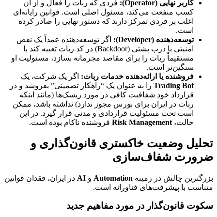
کاربر نهایی (Operator):
فردی که ربات را فعال و از آن
کسب منفعت می‌کند، مسئول اصلی است. قوانین رایانه‌ای
اغلب بر فردی تمرکز دارند که دستور نهایی را صادر کرده
است.
توسعه‌دهنده (Developer):
اگر توسعه‌دهنده عمداً یک نقص
امنیتی یا درب پشتی (Backdoor) در کد ربات تعبیه کند یا
مستقیماً ربات را برای مقاصد مجرمانه بسازد، مسئولیت او
سنگین‌تر است.
فروشنده یا ارائه‌دهنده خدمات ربات:
اگر یک شرکت، یک
Trading Bot
را به عنوان یک “راهکار تضمینی” بفروشد و در
قرارداد خود شفافیت کافی در مورد ریسک‌ها (مانند اینکه
ربات در ایران برای بورس مجوز ندارد) نداشته باشد، ممکن
است تحت مسئولیت قراردادی و مدنی قرار گیرد. در این
حالت،
Risk Management
فروشنده ناکام بوده است.
تحلیل وضعیت خاکستری قانون‌گذاری و
ضرورت شفاف‌سازی
بزرگترین چالش در زمینه
Automation
و
AI
در ایران، فقدان قوانین
متناسب با پیشرفت‌های فناورانه است.
سکوت قانون‌گذار در مورد مفاهیم جدید