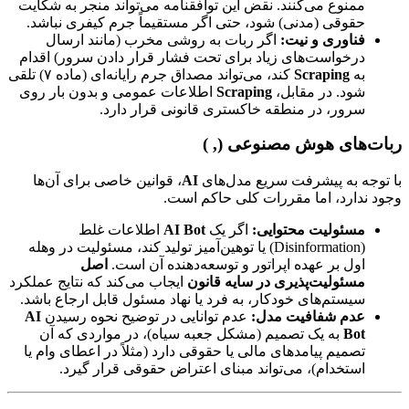
ممنوع می‌کنند. نقض این توافقنامه می‌تواند منجر به شکایت
حقوقی (مدنی) شود، حتی اگر مستقیماً جرم کیفری نباشد.
فناوری و نیت:
اگر ربات به روشی مخرب (مانند ارسال
درخواست‌های زیاد برای تحت فشار قرار دادن سرور) اقدام
به
Scraping
کند، می‌تواند مصداق جرم رایانه‌ای (ماده ۷) تلقی
شود. در مقابل،
Scraping
اطلاعات عمومی و بدون بار روی
سرور، در منطقه خاکستری قانونی قرار دارد.
ربات‌های هوش مصنوعی (, )
با توجه به پیشرفت سریع مدل‌های
AI
، قوانین خاصی برای آن‌ها
وجود ندارد، اما مقررات کلی حاکم است.
مسئولیت محتوایی:
اگر یک
AI Bot
اطلاعات غلط
(Disinformation) یا توهین‌آمیز تولید کند، مسئولیت در وهله
اول بر عهده اپراتور و توسعه‌دهنده آن است.
اصل
مسئولیت‌پذیری در سایه قانون
ایجاب می‌کند که نتایج عملکرد
سیستم‌های خودکار، به فرد یا نهاد مسئول قابل ارجاع باشد.
عدم شفافیت مدل:
عدم توانایی در توضیح نحوه رسیدن
AI
Bot
به یک تصمیم (مشکل جعبه سیاه)، در مواردی که آن
تصمیم پیامدهای مالی یا حقوقی دارد (مثلاً در اعطای وام یا
استخدام)، می‌تواند مبنای اعتراض حقوقی قرار گیرد.