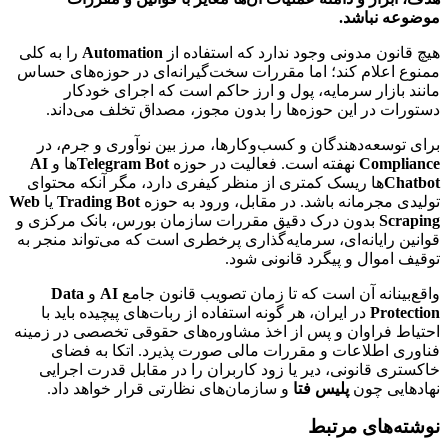
موضوعه نباشد.
هیچ قانون مدونی وجود ندارد که استفاده از
Automation
را به کلی
ممنوع اعلام کند؛ اما مقررات سخت‌گیرانه‌ای در حوزه‌های حساس
مانند بازار سرمایه، پول و ارز حاکم است که اجرای خودکار
دستورات در این حوزه‌ها را بدون مجوز، مصداق تخلف می‌داند.
برای توسعه‌دهندگان و کسب‌وکارها، مرز بین نوآوری و جرم، در
Compliance
نهفته است. فعالیت در حوزه
Telegram Bot
ها و
AI
Chatbot
ها ریسک کمتری از منظر کیفری دارد، مگر آنکه محتوای
تولیدی مجرمانه باشد. در مقابل، ورود به حوزه
Trading Bot
یا
Web
Scraping
بدون درک دقیق مقررات سازمان بورس، بانک مرکزی و
قوانین رایانه‌ای، سرمایه‌گذاری پرخطری است که می‌تواند منجر به
توقیف اموال و پیگرد قانونی شود.
واقع‌بینانه آن است که تا زمان تصویب قانون جامع
AI
و
Data
Protection
در ایران، هر گونه استفاده از ربات‌های پیچیده باید با
احتیاط فراوان و پس از اخذ مشاوره‌های حقوقی تخصصی در زمینه
فناوری اطلاعات و مقررات مالی صورت پذیرد. اتکا به فضای
خاکستری قانونی، دیر یا زود کاربران را در مقابل قدرت اجرایی
نهادهایی چون
پلیس فتا
و سازمان‌های نظارتی قرار خواهد داد.
نوشته‌های مرتبط