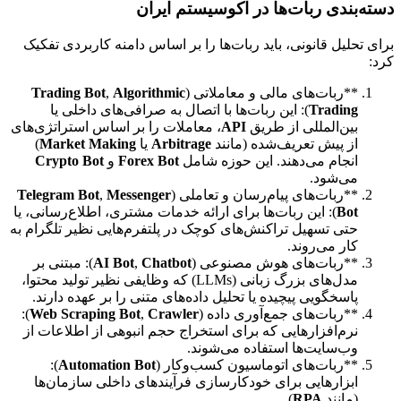
دسته‌بندی ربات‌ها در اکوسیستم ایران
برای تحلیل قانونی، باید ربات‌ها را بر اساس دامنه کاربردی تفکیک
کرد:
**ربات‌های مالی و معاملاتی (
Algorithmic
,
Trading Bot
Trading
): این ربات‌ها با اتصال به صرافی‌های داخلی یا
بین‌المللی از طریق
API
، معاملات را بر اساس استراتژی‌های
از پیش تعریف‌شده (مانند
Arbitrage
یا
Market Making
)
انجام می‌دهند. این حوزه شامل
Forex Bot
و
Crypto Bot
می‌شود.
**ربات‌های پیام‌رسان و تعاملی (
Messenger
,
Telegram Bot
Bot
): این ربات‌ها برای ارائه خدمات مشتری، اطلاع‌رسانی، یا
حتی تسهیل تراکنش‌های کوچک در پلتفرم‌هایی نظیر تلگرام به
کار می‌روند.
**ربات‌های هوش مصنوعی (
Chatbot
,
AI Bot
): مبتنی بر
مدل‌های بزرگ زبانی (LLMs) که وظایفی نظیر تولید محتوا،
پاسخگویی پیچیده یا تحلیل داده‌های متنی را بر عهده دارند.
**ربات‌های جمع‌آوری داده (
Crawler
,
Web Scraping Bot
):
نرم‌افزارهایی که برای استخراج حجم انبوهی از اطلاعات از
وب‌سایت‌ها استفاده می‌شوند.
**ربات‌های اتوماسیون کسب‌وکار (
Automation Bot
):
ابزارهایی برای خودکارسازی فرآیندهای داخلی سازمان‌ها
(مانند
RPA
).