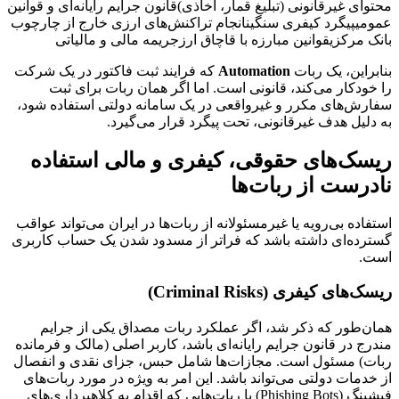
محتوای غیرقانونی (تبلیغ قمار، اخاذی)قانون جرایم رایانه‌ای و قوانین
عمومیپیگرد کیفری سنگینانجام تراکنش‌های ارزی خارج از چارچوب
بانک مرکزیقوانین مبارزه با قاچاق ارزجریمه مالی و مالیاتی
بنابراین، یک ربات
Automation
که فرایند ثبت فاکتور در یک شرکت
را خودکار می‌کند، قانونی است. اما اگر همان ربات برای ثبت
سفارش‌های مکرر و غیرواقعی در یک سامانه دولتی استفاده شود،
به دلیل هدف غیرقانونی، تحت پیگرد قرار می‌گیرد.
ریسک‌های حقوقی، کیفری و مالی استفاده
نادرست از ربات‌ها
استفاده بی‌رویه یا غیرمسئولانه از ربات‌ها در ایران می‌تواند عواقب
گسترده‌ای داشته باشد که فراتر از مسدود شدن یک حساب کاربری
است.
ریسک‌های کیفری (Criminal Risks)
همان‌طور که ذکر شد، اگر عملکرد ربات مصداق یکی از جرایم
مندرج در قانون جرایم رایانه‌ای باشد، کاربر اصلی (مالک و فرمانده
ربات) مسئول است. مجازات‌ها شامل حبس، جزای نقدی و انفصال
از خدمات دولتی می‌تواند باشد. این امر به ویژه در مورد ربات‌های
فیشینگ (Phishing Bots) یا ربات‌هایی که اقدام به کلاهبرداری‌های