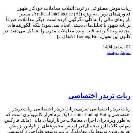
ربات هوش مصنوعی در ترید: انقلاب معاملات خودکار ظهور
فناوری‌های نوین، به ویژه Artificial Intelligence (AI)، مسیر
بازارهای مالی را به کلی دگرگون کرده است. دیگر معاملات صرفاً
بر پایه شهود یا تحلیل‌های دستی انجام نمی‌شود؛ بلکه الگوریتم‌های
پیچیده و یادگیرنده، قلب تپنده معاملات مدرن را تشکیل می‌دهند. در
کانون این تحول، AI Trading Botها […]
07
اسفند
1404
نمایش بیشتر
ربات تریدر اختصاصی
ربات تریدر اختصاصی تعریف ربات تریدر اختصاصی ربات تریدر
اختصاصی یا Custom Trading Bot یک نرم‌افزار کامپیوتری است که
به طور ویژه برای اجرای معاملات در بازارهای مالی (مانند فارکس،
سهام، کالا یا ارز دیجیتال) بر اساس مجموعه‌ای از قوانین از پیش
تعریف شده توسط یک معامله‌گر یا تیم توسعه طراحی و کدنویسی