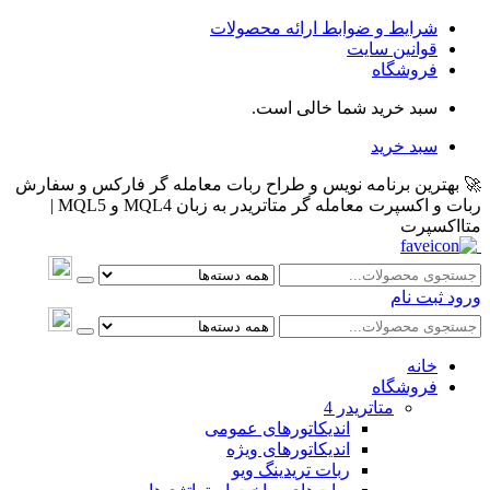
شرایط و ضوابط ارائه محصولات
قوانین سایت
فروشگاه
سبد خرید شما خالی است.
سبد خرید
🚀 بهترین برنامه نویس و طراح ربات معامله گر فارکس و سفارش
ربات و اکسپرت معامله گر متاتریدر به زبان MQL4 و MQL5 |
متااکسپرت
ورود
ثبت نام
خانه
فروشگاه
متاتريدر 4
اندیکاتورهای عمومی
اندیکاتورهای ویژه
ربات تریدینگ ویو