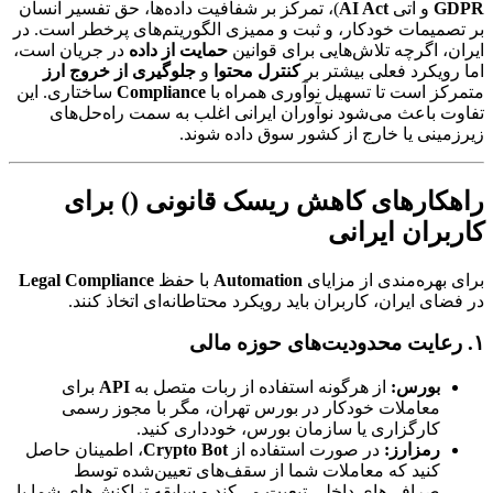
GDPR
و آتی
AI Act
)، تمرکز بر شفافیت داده‌ها، حق تفسیر انسان
بر تصمیمات خودکار، و ثبت و ممیزی الگوریتم‌های پرخطر است. در
ایران، اگرچه تلاش‌هایی برای قوانین
حمایت از داده
در جریان است،
اما رویکرد فعلی بیشتر بر
کنترل محتوا
و
جلوگیری از خروج ارز
متمرکز است تا تسهیل نوآوری همراه با
Compliance
ساختاری. این
تفاوت باعث می‌شود نوآوران ایرانی اغلب به سمت راه‌حل‌های
زیرزمینی یا خارج از کشور سوق داده شوند.
راهکارهای کاهش ریسک قانونی () برای
کاربران ایرانی
برای بهره‌مندی از مزایای
Automation
با حفظ
Legal Compliance
در فضای ایران، کاربران باید رویکرد محتاطانه‌ای اتخاذ کنند.
۱. رعایت محدودیت‌های حوزه مالی
بورس:
از هرگونه استفاده از ربات متصل به
API
برای
معاملات خودکار در بورس تهران، مگر با مجوز رسمی
کارگزاری یا سازمان بورس، خودداری کنید.
رمزارز:
در صورت استفاده از
Crypto Bot
، اطمینان حاصل
کنید که معاملات شما از سقف‌های تعیین‌شده توسط
صرافی‌های داخلی تبعیت می‌کند و سابقه تراکنش‌های شما با