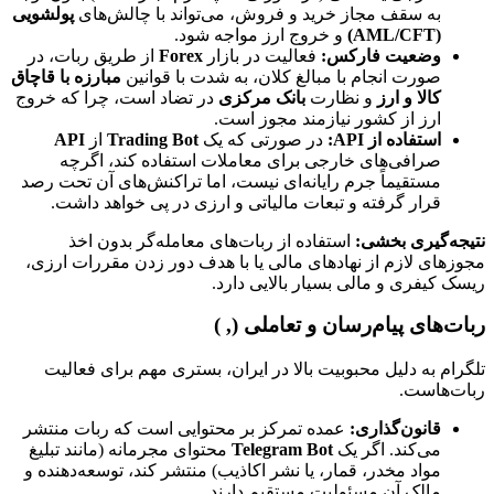
به سقف مجاز خرید و فروش، می‌تواند با چالش‌های
پولشویی
(AML/CFT)
و خروج ارز مواجه شود.
وضعیت فارکس:
فعالیت در بازار
Forex
از طریق ربات، در
صورت انجام با مبالغ کلان، به شدت با قوانین
مبارزه با قاچاق
کالا و ارز
و نظارت
بانک مرکزی
در تضاد است، چرا که خروج
ارز از کشور نیازمند مجوز است.
استفاده از API:
در صورتی که یک
Trading Bot
از
API
صرافی‌های خارجی برای معاملات استفاده کند، اگرچه
مستقیماً جرم رایانه‌ای نیست، اما تراکنش‌های آن تحت رصد
قرار گرفته و تبعات مالیاتی و ارزی در پی خواهد داشت.
نتیجه‌گیری بخشی:
استفاده از ربات‌های معامله‌گر بدون اخذ
مجوزهای لازم از نهادهای مالی یا با هدف دور زدن مقررات ارزی،
ریسک کیفری و مالی بسیار بالایی دارد.
ربات‌های پیام‌رسان و تعاملی (, )
تلگرام به دلیل محبوبیت بالا در ایران، بستری مهم برای فعالیت
ربات‌هاست.
قانون‌گذاری:
عمده تمرکز بر محتوایی است که ربات منتشر
می‌کند. اگر یک
Telegram Bot
محتوای مجرمانه (مانند تبلیغ
مواد مخدر، قمار، یا نشر اکاذیب) منتشر کند، توسعه‌دهنده و
مالک آن مسئولیت مستقیم دارند.