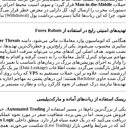
حملات
Man-in-the-Middle
قرار گیرد؛ و سوم، امنیت محیط اجرای 
دستورات مخرب را ارسال کند، کل دارایی در معرض خطر قرار می‌گیرد.
شود، چرا که این ربات‌ها غالباً دسترسی برداشت پول (Withdrawal) ندارند، اما قابلیت اجرای نامحدود معاملات را دارند که به خودی خود می‌تواند سرمایه را نابود کند.
تهدیدهای امنیتی رایج در استفاده از Forex Robots
هنگامی که اتوماسیون وارد معاملات مالی می‌شود، دامنه
er Threats
سایبری محسوب می‌شوند. یکی از رایج‌ترین و خطرناک‌ترین تهدیدها، تز
نصب شوند. هدف اصلی این کدهای مخرب می‌تواند سرقت اعتبارنامه‌ها
مهاجم می‌تواند کنترل کامل معاملات را به دست گرفته و اقدام به
ing
را وادار به اجرای پوزیشن‌های بزرگ در زمان‌های نامناسب یا تغییر دا
غیرقابل بازگشت 
ارزشمند است. علاوه بر این، حملات مستقیم به
VPS
کرک شده حاوی Backdoor هستند؛ این درهای پشتی ب
تهدیدها نیازمند درک عمیقی از نحوه کارکرد ربات و نظارت مستمر بر
ریسک استفاده از ربات‌های آماده و مارکت‌پلیسی
یکی از بزرگ‌ترین دام‌ها در مسیر استفاده از
Automated Trading
، خر
فروش می‌رسند، اما در پس پرده، شفافیت صفر در مورد نحوه عملکرد 
دریافت می‌کنید که در یک جعبه سیاه قرار دارد. منطق داخلی
n Logic
کند که در شرایط واقعی بازار (