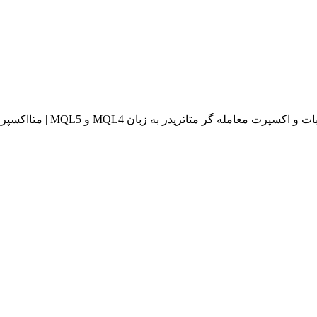
له گر متاتریدر به زبان MQL4 و MQL5 | متااکسپرت