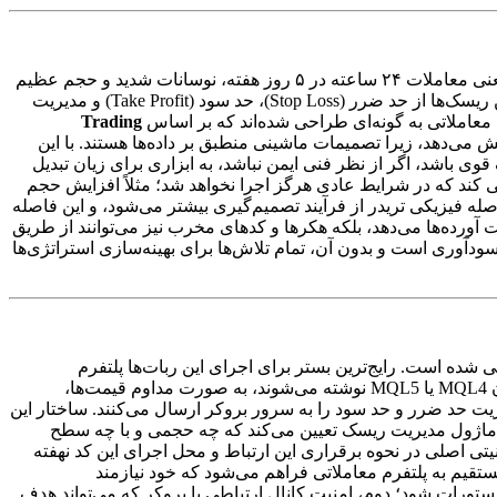
بازار فارکس بزرگ‌ترین و نقدشونده‌ترین بازار مالی جهان است، جایی که تریلیون‌ها دلار به صورت روزانه مبادله می‌شود. ماهیت این بازار، یعنی معاملات ۲۴ ساعته در ۵ روز هفته، نوسانات شدید و حجم عظیم
نقدینگی، فرصت‌های بی‌نظیری را فراهم می‌آورد اما همزمان ریسک‌های ذاتی متعددی را نیز به همراه دارد. تریدرهای سنتی برای مدیریت این ریسک‌ها از حد ضرر (Stop Loss)، حد سود (Take Profit) و مدیریت
معاملاتی به گونه‌ای طراحی شده‌اند که بر اساس
Trading
 می‌دهد، زیرا تصمیمات ماشینی منطبق بر داده‌ها هستند. با این
وی باشد، اگر از نظر فنی ایمن نباشد، به ابزاری برای زیان تبدیل
ی کند که در شرایط عادی هرگز اجرا نخواهد شد؛ مثلاً افزایش حجم
ه فیزیکی تریدر از فرآیند تصمیم‌گیری بیشتر می‌شود، و این فاصله
ت آورده‌ها می‌دهد، بلکه هکرها و کدهای مخرب نیز می‌توانند از طریق
سودآوری است و بدون آن، تمام تلاش‌ها برای بهینه‌سازی استراتژی‌ها
شده است. رایج‌ترین بستر برای اجرای این ربات‌ها پلتفرم
شناخته می‌شوند. این برنامه‌ها، که عمدتاً با زبان MQL4 یا MQL5 نوشته می‌شوند، به صورت مداوم قیمت‌ها،
ت حد ضرر و حد سود را به سرور بروکر ارسال می‌کنند. ساختار این
د؛ ماژول مدیریت ریسک تعیین می‌کند که چه حجمی و با چه سطح
تی اصلی در نحوه برقراری این ارتباط و محل اجرای این کد نهفته
تقیم به پلتفرم معاملاتی فراهم می‌شود که خود نیازمند
ستورات شود؛ دوم، امنیت کانال ارتباطی با بروکر که می‌تواند هدف