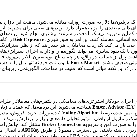
ود که این مدیریت ریسک با دقت و سرعت بیشتری انجام شود. ربات‌های 
ع انسانی، معامله کنند. این امر به طور تئوری،
Risk Exposure
را کاهش
ید باز می‌کند. یک ربات معاملاتی، هر چقدر هم که از نظر استراتژیک ق
یک نفوذ سایبری می‌تواند الگوریتم را وادار به اجرای استراتژی‌های
ت پول از حساب. در واقع، هر چه سطح اتوماسیون بالاتر می‌رود، فاصل
نیتی ضعیف باشند،
Forex Market
با نوسانات خود نه تنها پول را به دس
ن، درک این نکته حیاتی است که امنیت در معاملات الگوریتمی، زیربنای 
اجرای خودکار استراتژی‌های معاملاتی در پلتفرم‌های معاملاتی طراحی 
Expert Advisor (EA)
پیش تعیین شده توسط
Trading Algorithm
، دستورات خرید، فروش، مدیری
ک و ماژول ارتباطی. موتور تحلیلی داده‌های بازار را پردازش می‌کن
 را به صورت امن و سریع به
Broker Connection
منتقل کند. چالش امنی
ربری داشته باشند. این دسترسی معمولاً از طریق
API Key
یا اتصال مس
د: اول، ضعف در کدنویسی خود
EA
که می‌تواند منجر به اجرای نادرست د