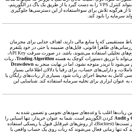
هستند. اگر یک هکر بتواند کنترل VPS را به دست گیرد یا از طریق یک باگ در الگوریتم،
ا از هرگونه تلاش برای سوءاستفاده از این دسترسی‌ها جلوگیری
اط مستقیمی که با منابع مالی دارند، اهداف جذابی برای مجرمان
زرسانی‌های ظاهراً قانونی، فایل‌های ضمیمه یا حتی در خود پلتفرم
هایی که برای اتصال امن به برخی بروکرها یا پلتفرم‌های تحلیلی استفاده می‌شوند، باشد. در صورت سرقت API Key،
‌تواند با تزریق دستورات کوچک به هسته
Trading Algorithm
، ربات
 می‌شود تا تریدر متوجه نشود، اما در نهایت منجر به
Drawdown
ای اختصاصی، حجم معاملات، و دارایی‌های حساب، برای رقبا یا دلالان اطلاعاتی بسیار
را می‌شود، می‌تواند منجر به نصب باج‌افزار (Ransomware) یا دسترسی کامل به محیط اجرای ربات شود. بسیاری از ربات‌های رایگان یا
از ربات به عنوان ابزاری برای تخلیه سرمایه استفاده کند. شناسایی این
ین ربات‌ها اغلب با وعده‌های سودهای نجومی و تضمین شده به
و
Audit
کردن الگوریتم است. شما به عنوان خریدار، تنها اسبابی را
کاملاً نامشخص است. ممکن است ربات برای رسیدن به سود در تست‌ها (Backtest)، از روش‌های غیرقابل قبول یا ریسکی استفاده
رب‌های پشتی هستند که تنها زمانی فعال می‌شوند که ربات روی یک حساب واقعی با