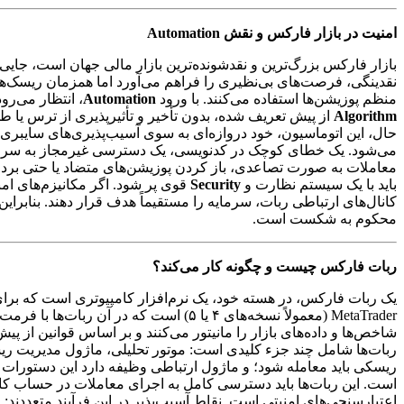
امنیت در بازار فارکس و نقش Automation
منظم پوزیشن‌ها استفاده می‌کنند. با ورود
Automation
، انتظار می‌ر
Algorithm
از پیش تعریف شده، بدون تأخیر و تأثیرپذیری از ترس یا طم
حال، این اتوماسیون، خود دروازه‌ای به سوی آسیب‌پذیری‌های سایبری جد
می‌شود. یک خطای کوچک در کدنویسی، یک دسترسی غیرمجاز به سرور، یا 
معاملات به صورت تصاعدی، باز کردن پوزیشن‌های متضاد یا حتی برداش
باید با یک سیستم نظارت و
Security
قوی پر شود. اگر مکانیزم‌های ام
کانال‌های ارتباطی ربات، سرمایه را مستقیماً هدف قرار دهند. بنابرای
محکوم به شکست است.
ربات فارکس چیست و چگونه کار می‌کند؟
یک ربات فارکس، در هسته خود، یک نرم‌افزار کامپیوتری است که برای 
MetaTrader (معمولاً نسخه‌های ۴ یا ۵) است که در آن ربات‌ها با فرمت
شاخص‌ها و داده‌های بازار را مانیتور می‌کنند و بر اساس قوانین از 
ربات‌ها شامل چند جزء کلیدی است: موتور تحلیلی، ماژول مدیریت ریس
ریسکی باید معامله شود؛ و ماژول ارتباطی وظیفه دارد این دستورات
است. این ربات‌ها باید دسترسی کامل به اجرای معاملات در حساب کا
اعتبارسنجی‌های امنیتی است. نقاط آسیب‌پذیر در این فرآیند متعددن