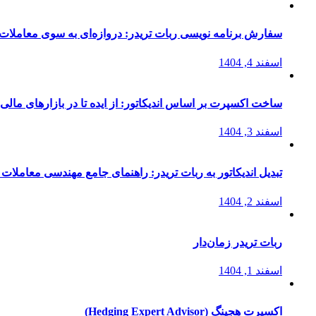
سفارش برنامه نویسی ربات تریدر: دروازه‌ای به سوی معاملات 
اسفند 4, 1404
ساخت اکسپرت بر اساس اندیکاتور: از ایده تا در بازارهای مالی
اسفند 3, 1404
تبدیل اندیکاتور به ربات تریدر: راهنمای جامع مهندسی معاملات 
اسفند 2, 1404
ربات تریدر زمان‌دار
اسفند 1, 1404
اکسپرت هجینگ (Hedging Expert Advisor)