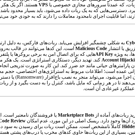
ربات، که عمدتاً سرورهای مجازی خصوصی یا
VPS
 دسترسی‌هایی که به یک ربات داده می‌شود، باید بسیار محدود باشد ت
Cyb
به شکلی چشمگیر افزایش می‌یابد. ربات‌های فارکس، به دلیل ارتب
ریق یا انتشار
Malicious Code
است. این کدها می‌توانند در قالب به‌رو
، به ویژه
API Key
Account Hijack
کند. تهدید دیگر، دستکاری استراتژی است. یک هکر می
دن پارامترهای حیاتی مانند حد ضرر کند. این کار به صورت تدریجی انجام
می‌گردد. نشت اطلاعات (Data Leakage) نیز یک نگرانی عمده است؛ اطلاعات مربوط به استراتژی‌ه
که ربات روی آن اج
ه مهاجم اجازه می‌دهند تا در هر زمانی که مایل باشد، کنترل را به دست بگیرد و 
 عملکرد غیرعادی آن است.
ید ربات‌های آماده از
Marketplace Bots
یا فروشندگان نامعتبر است. ا
آن‌ها وجود دارد. ریسک اصلی در این مورد، عدم امکان
Code Review
Hidde
Live Trading) شکست می‌خورند. همچنین، بسیاری از این ربات‌ها حاوی کدهای مخرب یا د