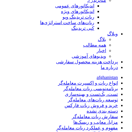
متاتريدر 5
اندیکاتورهای عمومی
اندیکاتورهای ویژه
ربات تریدینگ ویو
ربات‌های ساخت استراتژی‌ها
کپی تریدینگ
وبلاگ
بلاگ
همه مطالب
اخبار
ویدیوهای آموزشی
پرداخت هزینه محصول سفارشی
درباره ما
afghanistan
انواع ربات و اکسپرت معامله‌گر
برنامه‌نویسی ربات معامله‌گر
تست، بک‌تست و بهینه‌سازی
توسعه ربات‌های معامله‌گر
خرید و فروش ربات فارکس
دسته بندی نشده
سفارش ربات معامله‌گر
مزایا، معایب و ریسک‌ها
مفهوم و عملکرد ربات معامله‌گر