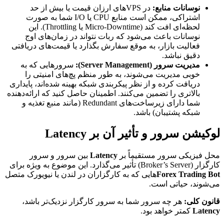
نوسانات منابع:
در VPSهای ارزان قیمت یا بیش از حد
اشتراکی، ممکن است منابع CPU یا I/O شما به صورت
لحظه‌ای افت کند (Micro-Downtime یا Throttling). این
نوسانات باعث می‌شود که ربات نتواند در زمان‌های اوج
فعالیت بازار، به موقع سفارش بگذارد یا قیمت‌های دریافتی
دقیق نباشد.
مدیریت سرور (Server Management):
سرورهایی که به
خوبی مدیریت می‌شوند، به طور منظم پچ‌های امنیتی را
دریافت کرده و از نظر پیکربندی شبکه بهینه شده‌اند، پایداری
بالاتری را تضمین می‌کنند. اطمینان حاصل کنید که ارائه‌دهنده
شما دارای زیرساخت‌های Redundant (مانند منبع تغذیه و
شبکه پشتیبان) باشد.
لوکیشن سرور و تأثیر آن بر Latency
محل فیزیکی سرور مستقیماً بر
Latency
بین سرور و سرور
کارگزار (Broker’s Server) تأثیر می‌گذارد. این موضوع به ویژه برای
Forex Trading Bot
هایی که به کارگزاران در لندن یا نیویورک متصل
می‌شوند، حیاتی است.
قانون کلی:
هر چه سرور شما به سرور کارگزار نزدیک‌تر باشد،
Latency
کمتر خواهد بود.