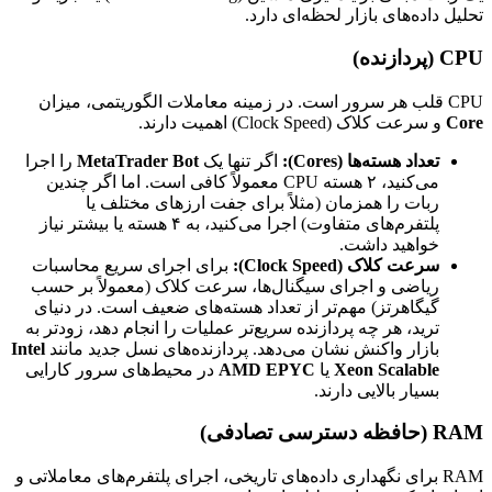
تحلیل داده‌های بازار لحظه‌ای دارد.
CPU (پردازنده)
CPU قلب هر سرور است. در زمینه معاملات الگوریتمی، میزان
Core
و سرعت کلاک (Clock Speed) اهمیت دارند.
تعداد هسته‌ها (Cores):
اگر تنها یک
MetaTrader Bot
را اجرا
می‌کنید، ۲ هسته CPU معمولاً کافی است. اما اگر چندین
ربات را همزمان (مثلاً برای جفت ارزهای مختلف یا
پلتفرم‌های متفاوت) اجرا می‌کنید، به ۴ هسته یا بیشتر نیاز
خواهید داشت.
سرعت کلاک (Clock Speed):
برای اجرای سریع محاسبات
ریاضی و اجرای سیگنال‌ها، سرعت کلاک (معمولاً بر حسب
گیگاهرتز) مهم‌تر از تعداد هسته‌های ضعیف است. در دنیای
ترید، هر چه پردازنده سریع‌تر عملیات را انجام دهد، زودتر به
بازار واکنش نشان می‌دهد. پردازنده‌های نسل جدید مانند
Intel
Xeon Scalable
یا
AMD EPYC
در محیط‌های سرور کارایی
بسیار بالایی دارند.
RAM (حافظه دسترسی تصادفی)
RAM برای نگهداری داده‌های تاریخی، اجرای پلتفرم‌های معاملاتی و