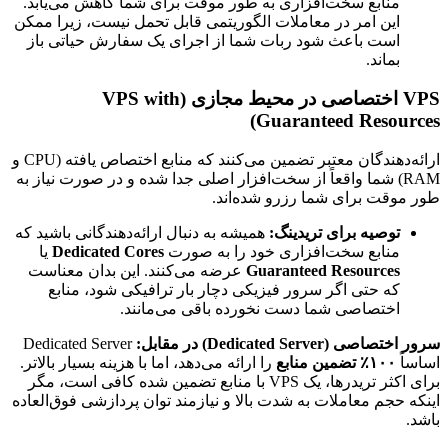
منابع سخت‌افزاری به طور موقت برای شما کاهش می‌یابد.
این امر در معاملات الگوریتمی قابل تحمل نیست، زیرا ممکن
است باعث شود ربات شما از اجرای یک سفارش حیاتی باز
بماند.
VPS اختصاصی در محیط مجازی (VPS with
Guaranteed Resources)
ارائه‌دهندگان معتبر تضمین می‌کنند که منابع اختصاص یافته (CPU و
RAM) شما واقعاً از سخت‌افزار اصلی جدا شده و در صورت نیاز به
طور موقت برای شما رزرو شده‌اند.
توصیه برای تریدینگ:
همیشه به دنبال ارائه‌دهندگانی باشید که
منابع سخت‌افزاری خود را به صورت
Dedicated Cores
یا
Guaranteed Resources
عرضه می‌کنند. این بدان معناست
که حتی اگر سرور فیزیکی دچار بار ترافیکی شود، منابع
اختصاصی شما دست نخورده باقی می‌مانند.
سرور اختصاصی (Dedicated Server) در مقابل:
Dedicated Server
اساساً
۱۰۰٪ تضمین منابع
را ارائه می‌دهد، اما با هزینه بسیار بالاتر.
برای اکثر تریدرها، یک VPS با منابع تضمین شده کافی است، مگر
اینکه حجم معاملات به شدت بالا و نیازمند توان پردازشی فوق‌العاده
باشد.