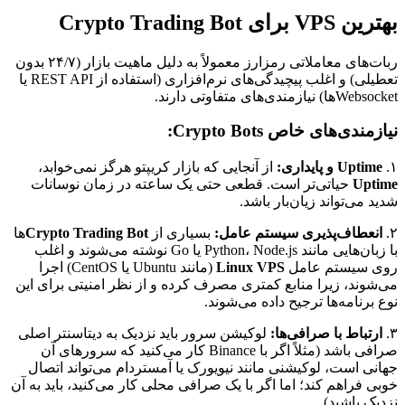
بهترین VPS برای Crypto Trading Bot
ربات‌های معاملاتی رمزارز معمولاً به دلیل ماهیت بازار (۲۴/۷ بدون
تعطیلی) و اغلب پیچیدگی‌های نرم‌افزاری (استفاده از REST API یا
Websocketها) نیازمندی‌های متفاوتی دارند.
نیازمندی‌های خاص Crypto Bots:
۱.
Uptime و پایداری:
از آنجایی که بازار کریپتو هرگز نمی‌خوابد،
Uptime
حیاتی‌تر است. قطعی حتی یک ساعته در زمان نوسانات
شدید می‌تواند زیان‌بار باشد.
۲.
انعطاف‌پذیری سیستم عامل:
بسیاری از
Crypto Trading Bot
ها
با زبان‌هایی مانند Python، Node.js یا Go نوشته می‌شوند و اغلب
روی سیستم عامل
Linux VPS
(مانند Ubuntu یا CentOS) اجرا
می‌شوند، زیرا منابع کمتری مصرف کرده و از نظر امنیتی برای این
نوع برنامه‌ها ترجیح داده می‌شوند.
۳.
ارتباط با صرافی‌ها:
لوکیشن سرور باید نزدیک به دیتاسنتر اصلی
صرافی باشد (مثلاً اگر با Binance کار می‌کنید که سرورهای آن
جهانی است، لوکیشنی مانند نیویورک یا آمستردام می‌تواند اتصال
خوبی فراهم کند؛ اما اگر با یک صرافی محلی کار می‌کنید، باید به آن
نزدیک باشید).