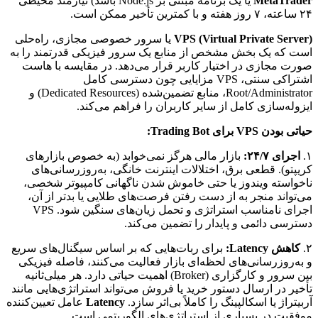
MetaTrader
یا یک برنامه مبتنی بر Node.js باشد) نیازمند محیطی
۲۴ ساعته، ۷ روز هفته و با کمترین تأخیر ممکن است.
VPS (Virtual Private Server)
یا سرور خصوصی مجازی، راه‌حلی
است که یک بخش مشخص از منابع یک سرور فیزیکی قدرتمند را به
صورت مجازی در اختیار کاربر قرار می‌دهد. در مقایسه با هاست
اشتراکی سنتی، VPS مزایایی چون دسترسی کامل
Root/Administrator، منابع تضمین‌شده (Dedicated Resources) و
ایزوله‌سازی کامل از سایر کاربران را فراهم می‌کند.
حیاتی بودن VPS برای Trading Bot:
۱.
اجرای ۲۴/۷:
بازار مالی هرگز نمی‌خوابد (به خصوص بازارهای
کریپتو). قطعی برق، اختلالات اینترنت خانگی، به‌روزرسانی‌های
ناخواسته ویندوز یا حتی خاموش شدن ناگهانی کامپیوتر شخصی،
می‌تواند منجر به از دست رفتن فرصت‌های طلایی یا بدتر از آن،
اجرای نامناسب استراتژی و تحمل زیان‌های سنگین شود. VPS
دسترسی دائمی و پایدار را تضمین می‌کند.
۲.
کاهش Latency:
برای ربات‌هایی که بر اساس سیگنال‌های سریع
و به‌روزرسانی‌های لحظه‌ای بازار فعالیت می‌کنند، فاصله فیزیکی
بین سرور و کارگزاری (Broker) اهمیت حیاتی دارد. هر میلی‌ثانیه
تأخیر در ارسال دستور خرید یا فروش می‌تواند استراتژی‌هایی مانند
آربیتراژ یا اسکالپینگ را کاملاً بی‌اثر سازد.
Latency
عامل تعیین‌کننده
موفقیت در بسیاری از استراتژی‌های الگوریتمی است.