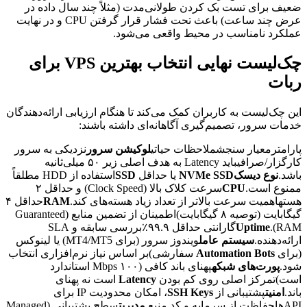
ضعیف برای تست بک کردن طولانی‌مدت (مثلاً چند سال داده در
عرض چند ساعت) باعث تحت فشار قرار گرفتن CPU و در نهایت
عملکرد نامناسب در محیط واقعی می‌شود.
چک‌لیست نهایی انتخاب بهترین VPS برای
ربات
این چک‌لیست به کاربران کمک می‌کند تا هنگام ارزیابی ارائه‌دهندگان
خدمات سرور، تصمیم‌گیری آگاهانه‌ای داشته باشند:
پارامترمعیار سنجشملاحظات حیاتی
لوکیشن سرور
نزدیکی به سرور
کارگزار/صرافیباید Latency به هدف اصلی زیر ۵۰ میلی‌ثانیه
باشد.
نوع دیسکNVMe SSD
یا حداقل
SSD
استفاده از HDD مطلقاً
ممنوع است.
CPU
سرعت کلاک بالا (Clock Speed) و حداقل ۲
هستهاهمیت سرعت بالاتر از تعداد زیاد هسته‌های کند.
RAM
حداقل ۴
گیگابایت (توصیه ۸ گیگابایت)اطمینان از تضمین منابع (Guaranteed
RAM).
Uptime
گارانتی حداقل ۹۹.۹٪بررسی سابقه و SLA
ارائه‌دهنده.
سیستم عامل
ویندوز سرور (برای MT4/MT5) یا لینوکس
(برای
Automation Bots
سفارشی)بر اساس نیاز نرم‌افزاری انتخاب
شود.
پورت‌های شبکه
پهنای باند کافی (۱۰۰ Mbps استاندارد
است)تمرکز اصلی روی کم بودن
Latency
است نه پهنای
باند.
امنیت
پشتیبانی از
SSH Keys
، امکان محدودیت IP برای
APIهاحفاظت از سرمایه و کد منبع.
مدیریت
سطح پشتیبانی (Managed