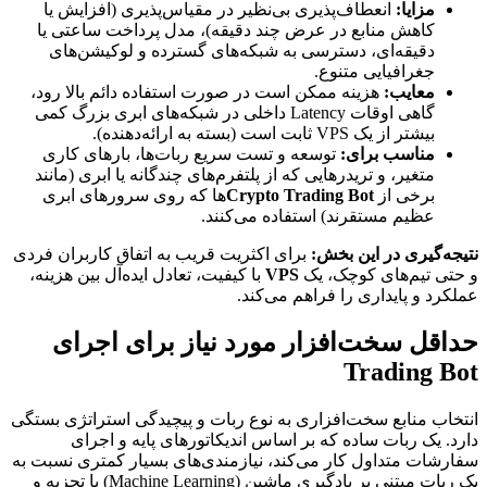
مزایا:
انعطاف‌پذیری بی‌نظیر در مقیاس‌پذیری (افزایش یا
کاهش منابع در عرض چند دقیقه)، مدل پرداخت ساعتی یا
دقیقه‌ای، دسترسی به شبکه‌های گسترده و لوکیشن‌های
جغرافیایی متنوع.
معایب:
هزینه ممکن است در صورت استفاده دائم بالا رود،
گاهی اوقات Latency داخلی در شبکه‌های ابری بزرگ کمی
بیشتر از یک VPS ثابت است (بسته به ارائه‌دهنده).
مناسب برای:
توسعه و تست سریع ربات‌ها، بارهای کاری
متغیر، و تریدرهایی که از پلتفرم‌های چندگانه یا ابری (مانند
برخی از
Crypto Trading Bot
ها که روی سرورهای ابری
عظیم مستقرند) استفاده می‌کنند.
نتیجه‌گیری در این بخش:
برای اکثریت قریب به اتفاق کاربران فردی
و حتی تیم‌های کوچک، یک
VPS
با کیفیت، تعادل ایده‌آل بین هزینه،
عملکرد و پایداری را فراهم می‌کند.
حداقل سخت‌افزار مورد نیاز برای اجرای
Trading Bot
انتخاب منابع سخت‌افزاری به نوع ربات و پیچیدگی استراتژی بستگی
دارد. یک ربات ساده که بر اساس اندیکاتورهای پایه و اجرای
سفارشات متداول کار می‌کند، نیازمندی‌های بسیار کمتری نسبت به
یک ربات مبتنی بر یادگیری ماشین (Machine Learning) یا تجزیه و