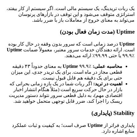
یک ربات تریدینگ، یک سیستم مالی است. اگر سیستم از کار بیفتد،
استراتژی متوقف می‌شود و این توقف در بازارهای پرنوسان
می‌تواند به معنای خروج از معاملات باز با ضرر باشد.
Uptime (مدت زمان فعال بودن)
Uptime
درصد زمانی است که سرور بدون وقفه در حال کار بوده
است. ارائه دهندگان خدمات سرور معتبر، معمولاً ضمانت
Uptime
۹۹.۹٪ یا حتی ۹۹.۹۹٪ ارائه می‌دهند.
محاسبه عملی:
Uptime
۹۹.۹٪ به معنای حدوداً ۴۳ دقیقه
قطعی مجاز در ماه است. برای یک تریدر جدی، این میزان
حتی برای یک دقیقه هم قابل قبول نیست.
اهمیت در ترید:
اگر ربات شما در یک بازه زمانی بحرانی که
بازار در حال حرکت سریع است (مثلاً هنگام انتشار اخبار
اقتصادی مهم)، به دلیل قطعی سرور نتواند دستور مدیریت
ریسک را اجرا کند، ضرر قابل توجهی متحمل خواهید شد.
Stability (پایداری)
پایداری فراتر از
Uptime
صرف است؛ به کیفیت و ثبات عملکرد
منابع اشاره دارد.