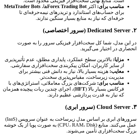
است. منابع نهایی سخت‌افزار فیزیکی محدود است.
مناسب برای:
اکثر
Forex Trading Bot
ها،
MetaTrader Bots
برای حساب‌های استاندارد و تریدرهای نیمه‌حرفه‌ای تا
حرفه‌ای که نیاز به منابع بسیار سنگین ندارند.
۲. Dedicated Server (سرور اختصاصی)
در این مدل، شما کل سخت‌افزار فیزیکی سرور را به صورت
انحصاری در اختیار می‌گیرید.
مزایا:
بالاترین سطح عملکرد، پایداری مطلق، عدم تأثیرپذیری
از سایر کاربران، امکان پیکربندی سخت‌افزاری سفارشی.
معایب:
هزینه بسیار بالا، نیاز به دانش فنی بیشتر برای
مدیریت زیرساخت، مقیاس‌پذیری سخت‌تر.
مناسب برای:
شرکت‌های بزرگ معاملاتی، استراتژی‌های با
فرکانس بسیار بالا (
HFT
)، اجرای چندین ربات پیچیده همزمان
که نیاز به قدرت پردازشی عظیم دارند.
۳. Cloud Server (سرور ابری)
سرورهای ابری بر اساس مدل زیرساخت به عنوان سرویس (IaaS)
عمل می‌کنند. منابع (CPU، RAM، Disk) به صورت پویا از یک خوشه
بزرگ سخت‌افزاری تأمین می‌شوند.