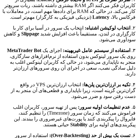
کاربران فکر می‌کنند اگر RAM بیشتری داشته باشند، ربات سریع‌تر
کار می‌کند. در حالی که RAM برای داده‌ها مهم است، در معاملات با
فرکانس بالا،
Latency
(نزدیکی فیزیکی به کارگزار) مهم‌تر است.
۲.
انتخاب لوکیشن اشتباه:
انتخاب یک سرور در آسیا برای کار با
کارگزاری در لندن، مستقیماً باعث افزایش شدید
Slippage
و کاهش
سودآوری می‌شود.
۳.
استفاده از سیستم عامل غیربهینه:
اجرای یک
MetaTrader Bot
روی یک سرور لینوکس بدون استفاده از نرم‌افزارهای سازگاری،
منجر به ناپایداری می‌شود، در حالی که کاربران لینوکس اغلب به
دلیل سادگی نصب، سعی در اجرای آن روی سرورهای ارزان‌تر
دارند.
۴.
تکیه بر ارزان‌ترین پلن‌ها:
انتخاب ارزان‌ترین VPS در واقع
گران‌ترین گزینه است، زیرا ناپایداری و قطعی‌های آن منجر به از
دست رفتن سود و ضرر می‌شود.
۵.
عدم تنظیمات اولیه سرور:
پس از تهیه سرور، کاربران اغلب
فراموش می‌کنند که زمان سرور (Timezone) را تنظیم کنند،
فایروال را پیکربندی کنند یا پورت‌های غیرضروری را ببندند. این
پیکربندی‌های اولیه برای
Stability
حیاتی هستند.
۶.
تست بک بیش از حد (Over-Backtesting):
استفاده از سرور