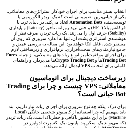
انتخاب بستر مناسب برای اجرای خودکار استراتژی‌های معاملاتی،
یکی از حیاتی‌ترین تصمیماتی است که یک تریدر الگوریتمی یا
توسعه‌دهنده
Automation Bots
اتخاذ می‌کند. در دنیای ترید با
فرکانس بالا (HFT) و حتی ترید روزانه، تأخیر (Latency) و پایداری
(Stability) حرف اول را می‌زنند. یک ربات تریدر، صرف نظر از
هوشمندی استراتژی پشت آن، تنها به اندازه سروری که روی آن
مستقر شده، قابل اتکا خواهد بود. این مقاله به بررسی عمیق و
جامع نیازمندی‌های سخت‌افزاری، نرم‌افزاری و زیرساختی لازم
برای اجرای موفقیت‌آمیز انواع ربات‌های معاملاتی، از جمله
Forex
Trading Bot
ها و
Crypto Trading Bot
ها می‌پردازد و راهنمای
کاملی برای انتخاب
VPS
ایده‌آل ارائه می‌دهد.
زیرساخت دیجیتال برای اتوماسیون
معاملاتی: VPS چیست و چرا برای Trading
Bot حیاتی است؟
برای درک اینکه چه نوع سروری برای اجرای ربات نیاز داریم، ابتدا
باید بفهمیم که چرا استفاده از کامپیوتر شخصی خانگی (Local
Machine) برای این منظور ناکافی و خطرناک است. یک ربات تریدر
(که می‌تواند یک اسکریپت پایتون، یک اکسپرت ادوایزر در