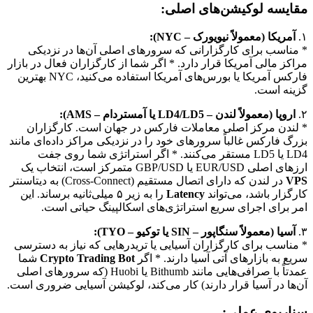
مقایسه لوکیشن‌های اصلی:
۱.
آمریکا (معمولاً نیویورک – NYC):
* مناسب برای کارگزارانی که سرورهای اصلی آن‌ها در نزدیکی
مراکز مالی آمریکا قرار دارد. * اگر شما از کارگزاران فعال در بازار
فارکس آمریکا یا بورس‌های آمریکا استفاده می‌کنید، NYC بهترین
گزینه است.
۲.
اروپا (معمولاً لندن – LD4/LD5 یا آمستردام – AMS):
* لندن مرکز اصلی معاملات فارکس در جهان است. کارگزاران
بزرگ فارکس غالباً سرورهای خود را در نزدیکی مراکز داده‌ای مانند
LD4 یا LD5 مستقر می‌کنند. * اگر استراتژی شما روی جفت
ارزهای اصلی EUR/USD یا GBP/USD متمرکز است، انتخاب یک
VPS
در لندن که دارای اتصال مستقیم (Cross-Connect) به دیتاسنتر
کارگزار باشد، می‌تواند
Latency
را به زیر ۵ میلی‌ثانیه برساند. این
امر برای اجرای سریع استراتژی‌های اسکالپینگ حیاتی است.
۳.
آسیا (معمولاً سنگاپور – SIN یا توکیو – TYO):
* مناسب برای کارگزاران آسیایی یا تریدرهایی که نیاز به دسترسی
سریع به بازارهای آتی آسیا دارند. * اگر
Crypto Trading Bot
شما
عمدتاً با صرافی‌هایی مانند Bithumb یا Huobi (که سرورهای اصلی
آن‌ها در آسیا قرار دارند) کار می‌کند، لوکیشن آسیایی ضروری است.
سناریوی عملی: