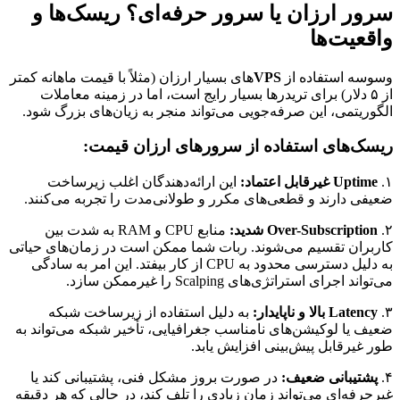
سرور ارزان یا سرور حرفه‌ای؟ ریسک‌ها و
واقعیت‌ها
وسوسه استفاده از
VPS
های بسیار ارزان (مثلاً با قیمت ماهانه کمتر
از ۵ دلار) برای تریدرها بسیار رایج است، اما در زمینه معاملات
الگوریتمی، این صرفه‌جویی می‌تواند منجر به زیان‌های بزرگ شود.
ریسک‌های استفاده از سرورهای ارزان قیمت:
۱.
Uptime غیرقابل اعتماد:
این ارائه‌دهندگان اغلب زیرساخت
ضعیفی دارند و قطعی‌های مکرر و طولانی‌مدت را تجربه می‌کنند.
۲.
Over-Subscription شدید:
منابع CPU و RAM به شدت بین
کاربران تقسیم می‌شوند. ربات شما ممکن است در زمان‌های حیاتی
به دلیل دسترسی محدود به CPU از کار بیفتد. این امر به سادگی
می‌تواند اجرای استراتژی‌های Scalping را غیرممکن سازد.
۳.
Latency بالا و ناپایدار:
به دلیل استفاده از زیرساخت شبکه
ضعیف یا لوکیشن‌های نامناسب جغرافیایی، تأخیر شبکه می‌تواند به
طور غیرقابل پیش‌بینی افزایش یابد.
۴.
پشتیبانی ضعیف:
در صورت بروز مشکل فنی، پشتیبانی کند یا
غیرحرفه‌ای می‌تواند زمان زیادی را تلف کند، در حالی که هر دقیقه