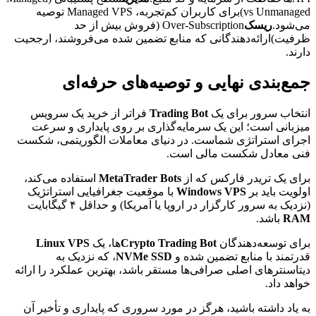
vs Unmanaged)برای کاربران کم‌تجربه، Managed VPS توصیه
می‌شود.
ریسک
Over-Subscription (فروش بیش از حد
ظرفیت)ارائه‌دهندگانی که منابع تضمین شده می‌فروشند، ارجحیت
دارند.
جمع‌بندی نهایی و توصیه‌های حرفه‌ای
انتخاب سرور برای یک
Trading Bot
فراتر از خرید یک سرویس
میزبانی است؛ این یک سرمایه‌گذاری بر روی پایداری و سرعت
اجرای استراتژی شماست. در دنیای معاملات الگوریتمی، شکست
فنی معادل شکست مالی است.
برای یک تریدر فارکس که از
MetaTrader Bots
استفاده می‌کند،
اولویت باید بر
Windows VPS
با موقعیت جغرافیایی استراتژیک
(نزدیک به سرور کارگزار در اروپا یا آمریکا) و حداقل ۴ گیگابایت
RAM
باشد.
برای توسعه‌دهندگان
Crypto Trading Bot
ها، یک
Linux VPS
قدرتمند با منابع تضمین شده و
NVMe SSD
، که نزدیک به
دیتاسنترهای اصلی صرافی‌ها مستقر باشد، بهترین عملکرد را ارائه
خواهد داد.
به یاد داشته باشید، هرگز در مورد سروری که پایداری و تأخیر آن