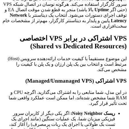
سرور کارگزار استفاده می‌کند. هرگونه نوسان در اتصال شبکه VPS
(حتی اگر
Uptime
بالا باشد) منجر به قطع شدن موقت اتصال EA و
توقف اجرای دستورات می‌شود. انتخاب یک دیتاسنتر با
Network
Latency
پایین و پایدار به دیتاسنتر کارگزار، مهم‌تر از مشخصات خام
سخت‌افزاری است.
VPS اشتراکی در برابر VPS اختصاصی
(Shared vs Dedicated Resources)
این موضوع مستقیماً با کیفیت خدمات ارائه‌دهنده سرویس (Host)
مرتبط است و انتخاب بین یک پلن ارزان و یک پلن با کیفیت را
مشخص می‌کند.
VPS اشتراکی (Managed/Unmanaged VPS)
در این مدل، شما منابعی را به اشتراک می‌گذارید. اگرچه CPU و
RAM شما مشخص شده‌اند، اما ممکن است عملکرد واقعی شما
تحت تأثیر قرار گیرد.
ریسک Noisy Neighbor:
اگر یکی دیگر از کاربران سرور
فیزیکی میزبان شما، یک عملیات سنگین (مانند اجرای یک
تست بک طولانی یا اجرای یک ربات پرمصرف) را آغاز کند،