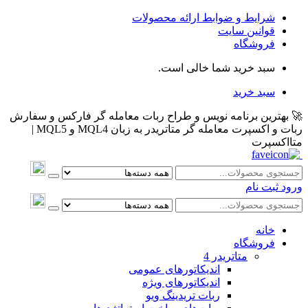
شرایط و ضوابط ارائه محصولات
قوانین سایت
فروشگاه
سبد خرید شما خالی است.
سبد خرید
🚀 بهترین برنامه نویس و طراح ربات معامله گر فارکس و سفارش
ربات و اکسپرت معامله گر متاتریدر به زبان MQL4 و MQL5 |
متااکسپرت
ورود
ثبت نام
خانه
فروشگاه
متاتريدر 4
اندیکاتورهای عمومی
اندیکاتورهای ویژه
ربات تریدینگ ویو