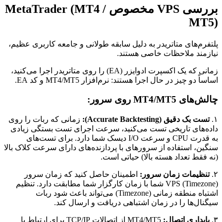
بررسی VPS مخصوص MetaTrader (MT4 /
MT5)
پلتفرم‌های متاتریدر به دلیل سابقه طولانی و جامعه کاربری عظیم،
نیازمند ملاحظات خاصی هستند.
زمانی که یک اکسپرت ادوایزر (EA) را روی متاتریدر اجرا می‌کنید،
اساساً دو چیز در حال اجرا هستند: نرم‌افزار MT4/MT5 و کد EA.
چالش‌های MT4/MT5 روی سرور:
۱.
تست بک دقیق (Accurate Backtesting):
زمانی که ربات را روی
داده‌های تاریخی تست می‌کنید، سرعت اجرای تست بستگی زیادی
به قدرت CPU و سرعت I/O دیسک شما دارد. برای تست‌های
سنگین، استفاده از سرورهای با پردازنده‌های دارای سرعت کلاک بالا
(نه فقط تعداد هسته بالا) حیاتی است.
۲.
تنظیمات زمان سرور:
اطمینان حاصل کنید که زمان سرور
(Timezone) VPS شما با زمان کارگزار شما مطابقت دارد. تنظیم
اشتباه منطقه زمانی (Timezone) می‌تواند باعث شود ربات
سیگنال‌ها را در زمان اشتباهی دریافت و ارسال کند.
۳.
پایداری اتصال:
MT4/MT5 از اتصالات TCP/IP برای ارتباط با