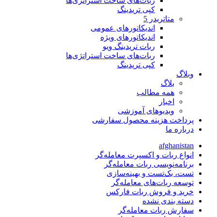
ربات‌های ساخت استراتژی‌ها
کپی تریدینگ
متاتريدر 5
اندیکاتورهای عمومی
اندیکاتورهای ویژه
ربات تریدینگ ویو
ربات‌های ساخت استراتژی‌ها
کپی تریدینگ
وبلاگ
بلاگ
همه مطالب
اخبار
ویدیوهای آموزشی
پرداخت هزینه محصول سفارشی
درباره ما
afghanistan
انواع ربات و اکسپرت معامله‌گر
برنامه‌نویسی ربات معامله‌گر
تست، بک‌تست و بهینه‌سازی
توسعه ربات‌های معامله‌گر
خرید و فروش ربات فارکس
دسته بندی نشده
سفارش ربات معامله‌گر