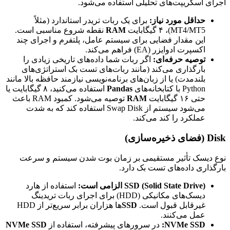
اجرای اسکریپت‌های تحلیلی استفاده می‌شود.
حداقل مورد نیاز:
برای یک ربات تریدر استاندارد (مثلاً
MT4/MT5)، ۴ گیگابایت
RAM
نقطه شروع مناسبی است.
این مقدار فضایی برای سیستم عامل، پلتفرم و اجرای چند
اکسپرت ادوایزر (EA) فراهم می‌کند.
توصیه حرفه‌ای:
اگر ربات شما داده‌های تاریخی زیادی را
بارگذاری می‌کند (مانند ربات‌های تست بک استراتژی‌های
بلندمدت) یا از زبان‌های برنامه‌نویسی نیازمند حافظه بالا مانند
Python با کتابخانه‌های
Pandas
استفاده می‌کنید، ۸ گیگابایت یا
حتی ۱۶ گیگابایت
RAM
توصیه می‌شود. کمبود RAM باعث
می‌شود سیستم از Swap Disk استفاده کند که به شدت
عملکرد را کند می‌کند.
Disk (فضای ذخیره‌سازی)
نوع دیسک تأثیر مستقیمی بر زمان بوت شدن سیستم و سرعت
بارگذاری داده‌های تست بک دارد.
SSD (Solid State Drive) الزامی است:
استفاده از هارد
دیسک‌های مکانیکی (HDD) برای اجرای ربات تریدینگ
غیرقابل قبول است.
SSD
ها هزاران برابر سریع‌تر از HDD
عمل می‌کنند.
NVMe SSD:
در سرورهای پیشرفته، استفاده از
NVMe SSD