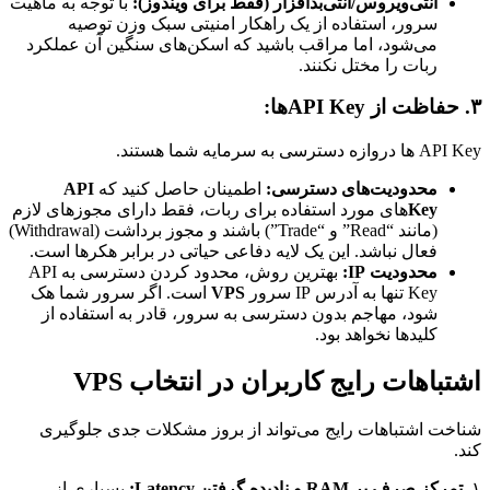
آنتی‌ویروس/آنتی‌بدافزار (فقط برای ویندوز):
با توجه به ماهیت
سرور، استفاده از یک راهکار امنیتی سبک وزن توصیه
می‌شود، اما مراقب باشید که اسکن‌های سنگین آن عملکرد
ربات را مختل نکنند.
۳. حفاظت از API Keyها:
API Key ها دروازه دسترسی به سرمایه شما هستند.
محدودیت‌های دسترسی:
اطمینان حاصل کنید که
API
Key
های مورد استفاده برای ربات، فقط دارای مجوزهای لازم
(مانند “Read” و “Trade”) باشند و مجوز برداشت (Withdrawal)
فعال نباشد. این یک لایه دفاعی حیاتی در برابر هکرها است.
محدودیت IP:
بهترین روش، محدود کردن دسترسی به API
Key تنها به آدرس IP سرور
VPS
است. اگر سرور شما هک
شود، مهاجم بدون دسترسی به سرور، قادر به استفاده از
کلیدها نخواهد بود.
اشتباهات رایج کاربران در انتخاب VPS
شناخت اشتباهات رایج می‌تواند از بروز مشکلات جدی جلوگیری
کند.
۱.
تمرکز صرف بر RAM و نادیده گرفتن Latency:
بسیاری از