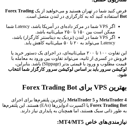
فرض کنید شما در تهران هستید و می‌خواهید از یک
Forex Trading
Bot
استفاده کنید که به کارگزاری در لندن متصل است.
اگر VPS شما در مرکز داده‌ای در آمریکا باشد، Latency شما
ممکن است بین ۱۵۰ تا ۲۵۰ میلی‌ثانیه باشد.
اگر VPS شما در لندن (نزدیک به دیتاسنتر کارگزار) باشد،
Latency می‌تواند به ۲۰ تا ۵۰ میلی‌ثانیه کاهش یابد.
این تفاوت ۱۰۰ تا ۲۰۰ میلی‌ثانیه‌ای، در اجرای یک دستور خرید یا
فروش در کسری از ثانیه، می‌تواند تفاوت بین ورود به معامله با
قیمت مطلوب و ورود با قیمتی بدتر (Slippage) باشد. بنابراین،
لوکیشن سرور باید بر اساس لوکیشن سرور کارگزار شما انتخاب
شود.
بهترین VPS برای Forex Trading Bot
MetaTrader 4
و
MetaTrader 5
رایج‌ترین پلتفرم‌ها برای اجرای
Forex Trading Bot
یا اکسپرت ادوایزرها (EAs) هستند. این پلتفرم‌ها
به طور ذاتی سبک هستند، اما همچنان به پایداری نیاز دارند.
نیازمندی‌های خاص MT4/MT5: