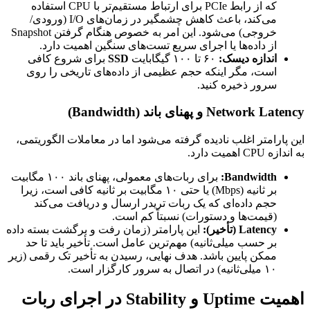
که از رابط PCIe برای ارتباط مستقیم‌تر با CPU استفاده
می‌کند، باعث کاهش چشمگیر در زمان‌های I/O (ورودی/
خروجی) می‌شود. این امر به خصوص هنگام گرفتن Snapshot
از داده‌ها یا اجرای سریع تست‌های سنگین اهمیت دارد.
اندازه دیسک:
۶۰ تا ۱۰۰ گیگابایت
SSD
برای شروع کافی
است، مگر اینکه حجم عظیمی از داده‌های تاریخی را روی
سرور ذخیره کنید.
Network Latency و پهنای باند (Bandwidth)
این پارامتر اغلب نادیده گرفته می‌شود اما در معاملات الگوریتمی،
به اندازه CPU اهمیت دارد.
Bandwidth:
برای ربات‌های معمولی، پهنای باند ۱۰۰ مگابیت
بر ثانیه (Mbps) یا حتی ۱۰ مگابیت بر ثانیه کافی است، زیرا
حجم داده‌ای که یک ربات تریدر ارسال و دریافت می‌کند
(قیمت‌ها و دستورات) نسبتاً کم است.
Latency (تأخیر):
این پارامتر (زمان رفت و برگشت بسته داده
بر حسب میلی‌ثانیه) مهم‌ترین عامل است. تأخیر باید تا حد
ممکن پایین باشد. هدف نهایی، رسیدن به تأخیر تک رقمی (زیر
۱۰ میلی‌ثانیه) در اتصال به سرور کارگزار است.
اهمیت Uptime و Stability در اجرای ربات