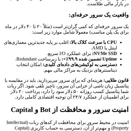
در بازار مالی طلاست.
واقعیت یک سرور حرفه‌ای:
یک سرور حرفه‌ای که کمی گران‌تر است (مثلاً ۲۰ تا ۴۰ دلار در ماه
برای یک پلن مناسب) معمولاً شامل موارد زیر است:
CPU با سرعت کلاک بالا:
اغلب بر پایه جدیدترین معماری‌های
اینتل یا AMD.
NVMe SSD:
برای عملکرد I/O سریع.
Uptime تضمین شده ۹۹.۹٪+:
با زیرساخت Redundant.
دسترسی به لوکیشن‌های داده‌ای کلیدی:
امکان انتخاب
دیتاسنترهای نزدیک به مراکز مالی مهم.
قانون طلایی:
هزینه‌ای که برای سرور می‌پردازید، باید در مقایسه با
پتانسیل زیان ناشی از خرابی آن سرور، ناچیز تلقی شود. اگر ربات
شما پتانسیل کسب روزانه ۵۰ دلار سود را دارد، پرداخت ۲۰ دلار
برای اطمینان از عملکرد ۲۴/۷ آن توجیه اقتصادی کاملی دارد.
امنیت سرور و محافظت از Bot و Capital
امنیت در محیط سرور برای محافظت از کدهای ربات (Intellectual
Property) و مهم‌تر از آن، دسترسی به حساب کاربری (Capital