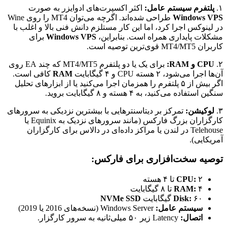
۱.
پلتفرم سیستم عامل:
اکثر اکسپرت‌های ادوایزر به صورت
Windows VPS
طراحی شده‌اند. اگرچه می‌توان MT4 را روی Wine
در لینوکس اجرا کرد، اما این کار مستلزم دانش فنی بالا و اغلب با
مشکلات پایداری همراه است. بنابراین،
Windows VPS
برای
کاربران MT4/MT5 قوی‌ترین توصیه است.
۲.
CPU و RAM:
برای یک یا دو پلتفرم MT4/MT5 که چند EA روی
آن‌ها اجرا می‌شود، ۲ هسته CPU و ۴ گیگابایت
RAM
کافی است.
اگر بیش از ۵ پلتفرم را همزمان اجرا می‌کنید یا از ابزارهای تحلیل
سنگین استفاده می‌کنید، به ۴ هسته و ۸ گیگابایت بروید.
۳.
لوکیشن:
تمرکز بر دیتاسنترهایی با بیشترین نزدیکی به سرورهای
کارگزاران بزرگ فارکس (مانند سرورهای نزدیک به Equinix یا
Telehouse در لندن یا مراکز داده‌ای در دالاس برای کارگزاران
آمریکایی).
توصیه سخت‌افزاری برای فارکس:
۲ تا ۴ هسته
CPU:
۴ تا ۸ گیگابایت
RAM:
۶۰ گیگابایت
Disk:
NVMe SSD
سیستم عامل:
Windows Server (نسخه‌های 2016 یا 2019)
اتصال:
Latency زیر ۵۰ میلی‌ثانیه به سرور کارگزار.