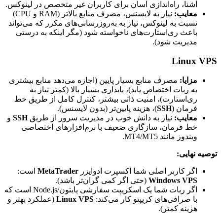
آشنا، راه‌اندازی آسان برای کاربران غیر متخصص در لینوکس.
معایب:
نیاز به لایسنس، مصرف منابع بالاتر (RAM و CPU)
نسبت به لینوکس، نیاز به به‌روزرسانی‌های مکرر که می‌تواند
باعث ری‌استارت‌های ناخواسته شود (مگر اینکه به درستی
مدیریت شود).
Linux VPS
مزایا:
مصرف منابع بسیار پایین (اجازه می‌دهد منابع بیشتری
به ربات اختصاص یابد)، پایداری بسیار بالا (کمتر نیاز به
ری‌استارت)، امنیت ذاتی بیشتر، کنترل کامل از طریق خط
فرمان (
SSH
)، هزینه پایین‌تر (بدون لایسنس).
معایب:
نیاز به دانش خوب در مدیریت سرور از طریق
SSH
و
خط فرمان، سازگاری ضعیف با نرم‌افزارهای اختصاصی
ویندوز مانند MT4/MT5.
توصیه نهایی:
اگر کاربر اصلی شما اکسپرت ادوایزر
MetaTrader
است:
Windows VPS
(حتی اگر کمی گران‌تر باشد).
اگر ربات شما یک اسکریپت سفارشی پایتون/Node.js است که
با صرافی‌های کریپتو کار می‌کند:
Linux VPS
(عملکرد بهتر و
هزینه کمتر).