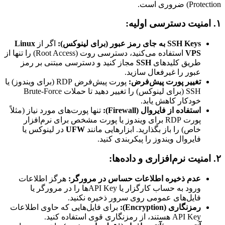
Protection) ضروری است.
۱. امنیت دسترسی اولیه:
SSH Keys به جای رمز عبور (برای لینوکس):
اگر از
Linux
VPS
استفاده می‌کنید، دسترسی روت (Root Access) را تنها از
طریق کلیدهای
SSH
مجاز کنید و دسترسی مبتنی بر رمز
عبور را غیرفعال سازید.
تغییر پورت پیش‌فرض:
پورت پیش‌فرض RDP (برای ویندوز) یا
SSH (برای لینوکس) را تغییر دهید تا حملات Brute-Force
خودکار کاهش یابد.
استفاده از فایروال (Firewall):
تنها پورت‌های مورد نیاز (مثلاً
پورت RDP برای ویندوز یا پورت مشخص برای نرم‌افزار
خاص) را باز بگذارید. ابزارهایی مانند
UFW
در لینوکس یا
فایروال ویندوز را پیکربندی کنید.
۲. امنیت نرم‌افزاری و داده‌ها:
عدم ذخیره اطلاعات حساس در مرورگر:
هرگز اطلاعات
ورود به حساب کارگزار یا API Keyها را در مرورگر یا
فایل‌های عمومی روی سرور ذخیره نکنید.
رمزنگاری (Encryption):
برای فایل‌هایی که حاوی اطلاعات
API Key هستند، از رمزنگاری قوی استفاده کنید.