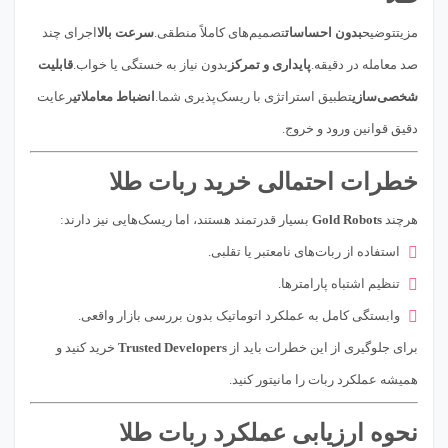
مزیتتوضیح
بدون احساسات
تصمیم‌های کاملاً منطقی.
سرعت بالا
اجرای چند
صد معامله در دقیقه.
پایداری و تمرکز
بدون نیاز به خستگی یا خواب.
قابلیت
شخصی‌سازی
تطبیق استراتژی با ریسک‌پذیری شما.
انضباط معاملاتی
رعایت
دقیق قوانین ورود و خروج.
خطرات احتمالی خرید ربات طلا
هرچند
Gold Robots
بسیار قدرتمند هستند، اما ریسک‌هایی نیز دارند:
استفاده از ربات‌های نامعتبر یا تقلبی.
تنظیم اشتباه پارامترها.
وابستگی کامل به عملکرد اتوماتیک بدون بررسی بازار واقعی.
برای جلوگیری از این خطرات باید از
Trusted Developers
خرید کنید و
همیشه عملکرد ربات را مانیتور کنید.
نحوه ارزیابی عملکرد ربات طلا