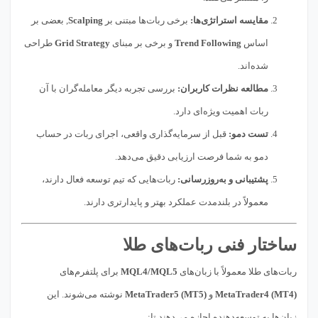
مقایسه استراتژی‌ها:
برخی ربات‌ها مبتنی بر
Scalping
, بعضی بر
اساس
Trend Following
و برخی بر مبنای
Grid Strategy
طراحی
شده‌اند.
مطالعه نظرات کاربران:
بررسی تجربه دیگر معامله‌گران با آن
ربات اهمیت ویژه‌ای دارد.
تست دمو:
قبل از سرمایه‌گذاری واقعی، اجرای ربات در حساب
دمو به شما فرصت ارزیابی دقیق می‌دهد.
پشتیبانی و به‌روزرسانی:
ربات‌هایی که تیم توسعه فعال دارند،
معمولاً در بلندمدت عملکرد بهتر و پایدارتری دارند.
ساختار فنی ربات‌های طلا
ربات‌های طلا معمولاً با زبان‌های
MQL4/MQL5
برای پلتفرم‌های
MetaTrader4 (MT4)
و
MetaTrader5 (MT5)
نوشته می‌شوند. این
زبان‌ها به توسعه‌دهنده اجازه می‌دهند تا: