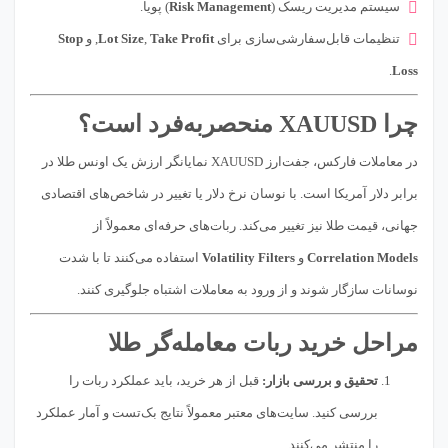
سیستم مدیریت ریسک (
Risk Management
) پویا.
تنظیمات قابل‌سفارشی‌سازی برای
Take Profit
,
Lot Size
, و
Stop
.
Loss
چرا XAUUSD منحصربه‌فرد است؟
در معاملات فارکس، جفت‌ارز XAUUSD نمایانگر ارزش یک اونس طلا در
برابر دلار آمریکا است. با نوسان نرخ دلار یا تغییر در شاخص‌های اقتصادی
جهانی، قیمت طلا نیز تغییر می‌کند. ربات‌های حرفه‌ای معمولاً از
Correlation Models
و
Volatility Filters
استفاده می‌کنند تا با شدت
نوسانات سازگار شوند و از ورود به معاملات اشتباه جلوگیری کنند.
مراحل خرید ربات معامله‌گر طلا
تحقیق و بررسی بازار:
قبل از هر خرید، باید عملکرد ربات را
بررسی کنید. سایت‌های معتبر معمولاً نتایج بک‌تست و آمار عملکرد
را منتشر می‌کنند.