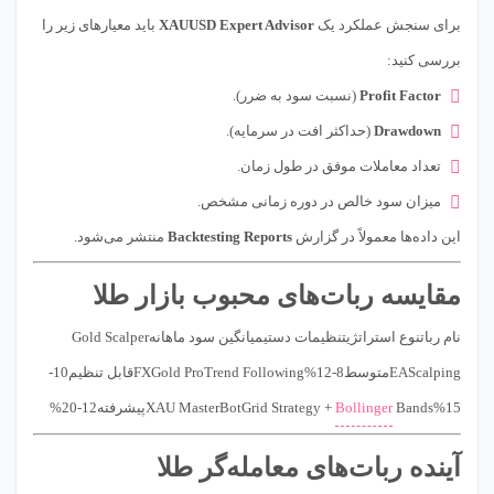
برای سنجش عملکرد یک
XAUUSD Expert Advisor
باید معیارهای زیر را
بررسی کنید:
Profit Factor
(نسبت سود به ضرر).
Drawdown
(حداکثر افت در سرمایه).
تعداد معاملات موفق در طول زمان.
میزان سود خالص در دوره زمانی مشخص.
این داده‌ها معمولاً در گزارش
Backtesting Reports
منتشر می‌شود.
مقایسه ربات‌های محبوب بازار طلا
نام رباتنوع استراتژیتنظیمات دستیمیانگین سود ماهانهGold Scalper
EAScalpingمتوسط8-12%FXGold ProTrend Followingقابل تنظیم10-
15%XAU MasterBotGrid Strategy +
Bandsپیشرفته12-20%
Bollinger
آینده ربات‌های معامله‌گر طلا