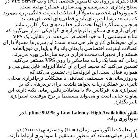
Bot
دیگری بر روی یک کامپیوتر شخصی (PC) و یک
VPS Server
در
سطح پایداری، دسترسی، و بهینه‌سازی عملکرد نهفته است.
کامپیوترهای شخصی معمولاً از اتصالات اینترنت خانگی بهره می‌برند
که مستعد نوسانات پهنای باند و قطعی‌های لحظه‌ای هستند.
همچنین، عملکرد آن‌ها تحت تأثیر فعالیت‌های دیگر کاربر، مانند
اجرای بازی‌های سنگین یا نرم‌افزارهای گرافیکی، قرار می‌گیرد که
منابع سیستمی را به خود اختصاص می‌دهند. در مقابل، یک
VPS
برای محیط‌های کاری طراحی شده است؛ این سرورها معمولاً دارای
اتصالات اینترنت اختصاصی با پهنای باند بالا و پایداری فوق‌العاده
هستند و از تجهیزات سخت‌افزاری درجه سازمانی بهره می‌برند.
زمانی که شما یک ربات معاملاتی را روی
VPS
مستقر می‌کنید،
تضمین می‌کنید که محیط اجرای آن کاملاً ایزوله، قابل پیش‌بینی و
همواره فعال است. این ایزوله‌سازی تضمین می‌کند که
به‌روزرسانی‌های سیستمی تصادفی یا مشکلات نرم‌افزاری محلی،
تأثیری بر عملکرد ربات نخواهد داشت. برای تریدرهایی که بر
استراتژی‌های فرکانس بالا یا معاملات دقیق زمانی تکیه دارند، این
تفاوت حیاتی است و می‌تواند مستقیماً بر نرخ موفقیت استراتژی
تأثیر بگذارد.
نقش Low Latency, High Availability و Uptime 99.9% در
سودآوری ربات
در معاملات الگوریتمی، زمان (Time) و دسترسی (Access) دو
پارامتر حیاتی هستند که به‌طور مستقیم با سودآوری ارتباط دارند.