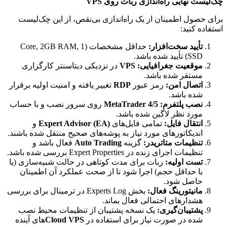
چک‌لیست نهایی راه‌اندازی ربات روی VPS
برای حصول اطمینان از یک راه‌اندازی بی‌نقص، از این چک‌لیست
استفاده کنید:
تأیید سخت‌افزار:
حداقل مشخصات (1 Core, 2GB RAM,
SSD) تأیید شده باشد.
موقعیت جغرافیایی:
VPS
در نزدیکی دیتاسنتر کارگزاری
مستقر شده باشد.
اتصال امن:
رمز عبور
RDP
تغییر یافته و امنیت اولیه برقرار
شده باشد.
نصب پلتفرم:
MetaTrader 4/5
روی سرور نصب و با حساب
مورد نظر لاگین شده باشد.
انتقال فایل:
تمامی فایل‌های
Expert Advisor (EA)
و
اندیکاتورهای مورد نیاز به پوشه‌های صحیح منتقل شده باشند.
تنظیمات متاتریدر:
گزینه
Auto Trading
فعال باشد و
تنظیمات اجرای زنده در Expert Properties بررسی شده باشد.
تست اولیه:
ربات برای مدت کوتاهی در حالت شبیه‌سازی (یا
با حداقل حجم) اجرا شود تا از صحت عملکرد آن اطمینان
حاصل شود.
مانیتورینگ فعال:
بخش Experts Log در ترمینال برای بررسی
هشدارهای احتمالی فعال بماند.
پشتیبان‌گیری:
یک نسخه پشتیبان از تنظیمات محیط نصب
شده در صورت نیاز برای استفاده در
Cloud VPS
‌های آینده