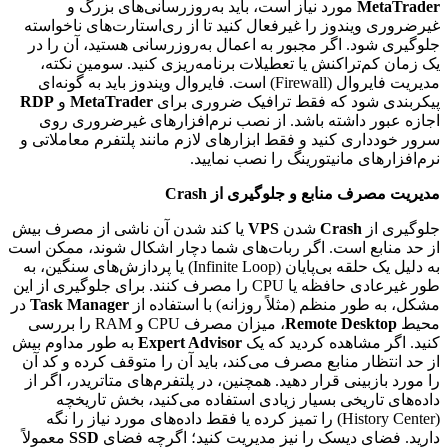
MetaTrader
مورد نیاز است، باید به‌روزرسانی‌های بزرگ و
غیرضروری ویندوز را غیرفعال کنید تا از ری‌استارت‌های ناخواسته
جلوگیری شود. اگر مجبور به اعمال به‌روزرسانی هستید، آن را در
یک زمان کم‌تراکنش یا تعطیلات برنامه‌ریزی کنید. سومین نکته،
مدیریت فایروال (Firewall) است. فایروال ویندوز باید به گونه‌ای
پیکربندی شود که فقط ترافیک ضروری برای
MetaTrader
و
RDP
اجازه عبور داشته باشد. از نصب نرم‌افزارهای غیرضروری روی
سرور خودداری کنید و فقط ابزارهای لازم مانند پلتفرم معاملاتی و
نرم‌افزارهای مانیتورینگ را نصب نمایید.
مدیریت مصرف منابع و جلوگیری از Crash
جلوگیری از
Crash
شدن
VPS
یا کند شدن آن ناشی از مصرف بیش
از حد منابع است. اگر ربات‌های شما دچار اشکال شوند، ممکن است
به دلیل یک حلقه بی‌پایان (Infinite Loop) یا پردازش‌های سنگین، به
طور غیرعادی حافظه یا CPU را مصرف کنند. برای جلوگیری از این
مشکل، به طور منظم (مثلاً روزانه) با استفاده از
Task Manager
در
محیط
Remote Desktop
، میزان مصرف CPU و RAM را بررسی
کنید. اگر مشاهده کردید که یک
Expert Advisor
به طور مداوم بیش
از حد انتظار منابع مصرف می‌کند، باید آن را متوقف کرده و کد آن
را مورد بازبینی قرار دهید. همچنین، در پلتفرم‌های متاتریدر، اگر از
داده‌های تاریخی بسیار زیادی استفاده می‌کنید، بخش تاریخچه
(History Center) را تمیز کرده یا فقط داده‌های مورد نیاز را نگه
دارید. فضای دیسک را نیز مدیریت کنید؛ اگرچه فضای
SSD
معمولاً