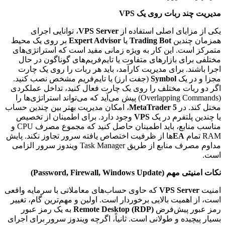
مدیریت چند ربات روی یک VPS
یکی از مزایای اصلی استفاده از
VPS Server
، توانایی اجرای
همزمان چندین
Trading Bot
یا
Expert Advisor
بر روی یک محیط
متمرکز است. این کار به ویژه زمانی مفید است که استراتژی‌های
مختلفی برای بازارهای متفاوت یا تایم‌فریم‌های گوناگون در حال
اجرا باشند. برای مدیریت کارآمد، باید هر ربات را روی یک چارت
مجزا و در یک
Symbol
(جفت ارز) یا تایم‌فریم مشخص نصب کنید.
اگر دو ربات مختلف را روی یک چارت فعال کنید، تداخل عملکردی
(Overlapping Commands) پیش می‌آید که می‌تواند استراتژی‌ها را
مختل کند. در
MetaTrader 5
، امکان مدیریت بهتر بین چندین حساب
یا چندین پلتفرم در یک
VPS
وجود دارد. برای اطمینان از تخصیص
مناسب منابع، باید اطمینان حاصل کنید که مجموع مصرف CPU و
RAM تمام
EA
ها از ظرفیت اختصاص یافته سرور تجاوز نکند. پایش
مداوم مصرف منابع از طریق Task Manager ویندوز سرور الزامی
است.
نکات امنیتی مهم (Password, Firewall, Windows Update)
امنیت
VPS Server
که حاوی حساب‌های معاملاتی با سرمایه واقعی
است، از اهمیت بالایی برخوردار است. اولین و مهم‌ترین گام، تغییر
رمز عبور پیش‌فرض
Remote Desktop (RDP)
به یک رمز عبور
بسیار پیچیده و طولانی است. ثانیاً، اگرچه ویندوز سرور برای اجرای