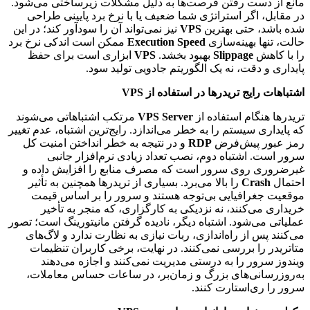
مانع از دست رفتن فرصت‌ها به دلیل مشکلات زیرساختی می‌شود.
در مقابل، اگر استراتژی شما ضعیف یا با نرخ برد پایینی طراحی
شده باشد، حتی بهترین
VPS
نیز نمی‌تواند آن را سودآور کند؛ در این
حالت، تنها بهینه‌سازی
Execution Speed
ممکن است اندکی نرخ برد
را با کاهش
Slippage
بهبود بخشد.
VPS
ابزاری است برای حفظ
پایداری و دقت، نه یک الگوریتم جادویی تولید سود.
اشتباهات رایج تریدرها در استفاده از VPS
تریدرها هنگام استفاده از
VPS Server
مرتکب اشتباهاتی می‌شوند
که پایداری سیستم را به خطر می‌اندازد. رایج‌ترین اشتباه، عدم تغییر
رمز عبور پیش‌فرض
RDP
و در نتیجه به خطر انداختن امنیت کل
سرور است. اشتباه دوم، نصب تعداد زیادی نرم‌افزار جانبی
غیرضروری روی سرور است که مصرف منابع را افزایش داده و
احتمال
Crash
را بالا می‌برد. بسیاری از تریدرها همچنین به تأثیر
موقعیت جغرافیایی بی‌توجه هستند و سرور را بر اساس قیمت
خریداری می‌کنند، نه نزدیکی به کارگزاری، که منجر به تأخیر
عملیاتی می‌شود. اشتباه دیگر، نادیده گرفتن مانیتورینگ است؛ تصور
می‌کنند پس از راه‌اندازی، ربات نیازی به نظارت ندارد و لاگ‌های
متاتریدر را بررسی نمی‌کنند. در نهایت، برخی کاربران تنظیمات
ویندوز سرور را به درستی مدیریت نمی‌کنند و اجازه می‌دهند
به‌روزرسانی‌های بزرگ و زمان‌بر، در ساعات حساس معاملات،
سرور را ری‌استارت کنند.