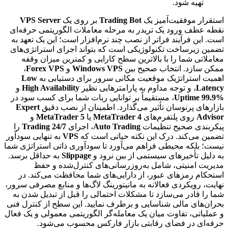
تهیه شود.
استقرار موفقیت‌آمیز یک
Trading Bot
بر روی یک
VPS Server
نقطه عطف ورود یک تریدر به مرحله معاملات الگوریتمی حرفه‌ای
است. این فرآیند فراتر از نصب چند نرم‌افزار است؛ این یک تعهد به
تضمین زیرساخت تکنولوژیکی است که بتواند اجرای استراتژی‌های
معاملاتی شما را با بالاترین سطح کارایی و کمترین میزان وقفه
ممکن سازد. انتخاب صحیح بین
Windows VPS
و
Forex VPS
،
اهمیت استراتژیک موقعیت مکانی سرور برای دستیابی به
Low
Latency
، و توجه مداوم به پارامترهایی نظیر
High Availability
و
Uptime 99.9%
، مستقیماً بر توانایی ربات شما برای کسب سود در
بازارهای پرنوسان تأثیر می‌گذارد. اطمینان از نصب دقیق
Expert
Advisor
روی پلتفرم‌های
MetaTrader 4
یا
MetaTrader 5
و
پیکربندی صحیح تنظیمات
Auto Trading
، اجرای
24/7 Trading
را
تضمین می‌کند. درک این نکته حیاتی است که
VPS
به تنهایی سودآور
نیست؛ بلکه محیطی فراهم می‌آورد تا سودآوری ذاتی استراتژی شما
به دلیل تأخیرهای سیستمی از بین نرود و
Slippage
به حداقل برسد.
مدیریت امنیتی، شامل به‌روزرسانی‌های کنترل‌شده و حفظ
استحکام رمزهای عبور، از دارایی‌های شما محافظت می‌کند. در
نهایت، رویکردی فعالانه به مانیتورینگ لاگ‌ها و منابع مصرفی سرور،
شما را قادر می‌سازد تا مشکلات احتمالی را قبل از تبدیل شدن به
بحران‌های مالی شناسایی و برطرف نمایید. این سطح از کنترل فنی
و عملیاتی، تفاوت میان یک معامله‌گر الگوریتمی معمولی و یک فعال
حرفه‌ای در فضای رقابتی بازار فارکس محسوب می‌شود.