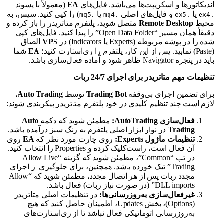
اندیکاتورها و اسکریپت‌ها می‌باشد. فایل‌های
EA
(معمولاً با پسوند
یا
و فایل‌های اصلی
یا
) را کپی کنید. سپس، به
.mq5
.mq4
.ex5
.ex4
محیط
Remote Desktop
متصل شوید، پلتفرم متاتریدر را باز کرده و
دقیقاً همان مسیر “Open Data Folder” را پیدا کنید. فایل‌های کپی
شده را در پوشه مربوطه (Experts یا Indicators) در
VPS
الصاق
(Paste) نمایید. پس از این کار، پلتفرم را ری‌استارت کنید؛
EA
شما
باید در پنجره Navigator ظاهر شود و آماده فعال‌سازی باشد.
تنظیمات مهم متاتریدر برای اجرای 24/7 ربات
برای تضمین اجرای بی‌وقفه
Trading Bot
توسط
Auto Trading
،
لازم است چند تنظیم کلیدی در خود پلتفرم متاتریدر پیکربندی شوند:
فعال‌سازی AutoTrading:
مطمئن شوید که دکمه
Auto
Trading
در نوار ابزار اصلی پلتفرم به رنگ سبز درآمده باشد.
تنظیمات ماژول Experts:
روی چارت مورد نظر که
EA
روی
آن فعال است، راست‌کلیک کرده و Properties را انتخاب کنید.
در تب “Common”، مطمئن شوید که گزینه “Allow Live
Trading” تیک خورده باشد. همچنین، برای جلوگیری از اجرای
مجدد ربات پس از هر اتصال مجدد، مطمئن شوید که “Allow
DLL imports” (در صورت نیاز ربات) فعال باشد.
غیرفعال‌سازی به‌روزرسانی‌ها:
در تنظیمات اصلی متاتریدر
(Options)، بخش Updates، اطمینان حاصل کنید که هیچ
به‌روزرسانی اتوماتیکی فعال نباشد تا از ری‌استارت‌های