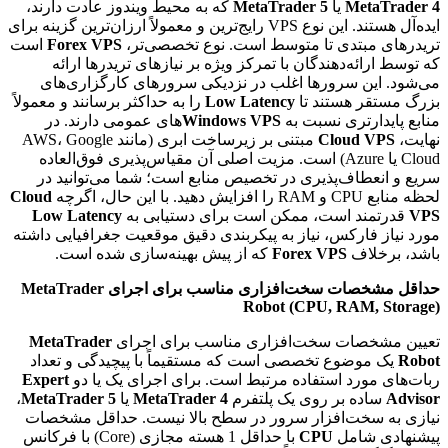
MetaTrader 4
یا
MetaTrader 5
که به محیط ویندوز عادت دارند،
ایده‌آل هستند. این نوع VPS رایج‌ترین و معمولاً ارزان‌ترین گزینه برای
تریدرهای مبتدی تا متوسط است. نوع تخصصی‌تر،
Forex VPS
است
که توسط ارائه‌دهندگان با تمرکز ویژه بر نیازهای تریدرها ارائه
می‌شود. این سرورها اغلب در نزدیکی سرورهای کارگزاری‌های
بزرگ مستقر هستند تا
Low Latency
را به حداکثر برسانند و معمولاً
منابع پایدارتری نسبت به
Windows VPS
های عمومی دارند. در
نهایت،
Cloud VPS
مبتنی بر زیرساخت ابری (مانند AWS، Google
Cloud یا Azure) است. مزیت اصلی آن مقیاس‌پذیری فوق‌العاده
سریع و انعطاف‌پذیری در تخصیص منابع است؛ شما می‌توانید در
لحظه منابع CPU و RAM را افزایش دهید. با این حال، اگرچه
Cloud
VPS
قدرتمند است، ممکن است برای دستیابی به
Low Latency
مورد نیاز فارکس، نیاز به پیکربندی دقیق موقعیت جغرافیایی داشته
باشد، برخلاف
Forex VPS
که از پیش بهینه‌سازی شده است.
حداقل مشخصات سخت‌افزاری مناسب برای اجرای MetaTrader
Robot (CPU, RAM, Storage)
تعیین مشخصات سخت‌افزاری مناسب برای اجرای
MetaTrader
Robot
یک موضوع تخصصی است که مستقیماً با پیچیدگی و تعداد
ربات‌های مورد استفاده مرتبط است. برای اجرای یک یا دو
Expert
Advisor
ساده بر روی یک پلتفرم
MetaTrader 4
یا
MetaTrader 5
،
نیازی به سخت‌افزار سرور در سطح بالا نیست. حداقل مشخصات
پیشنهادی شامل
CPU
با حداقل 1 هسته مجازی (Core) با فرکانس