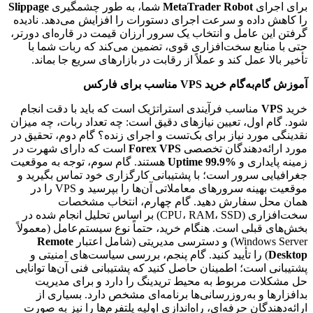
برای اجرای
MetaTrader Robot
شما، به طور چشمگیری
Slippage
را کاهش داده و سرعت اجرای دستورات را افزایش می‌دهد. نادیده
گرفتن این عامل و انتخاب یک سرور ارزان قیمت در قاره‌ای دورتر،
حتی با منابع سخت‌افزاری قوی، تضمین می‌کند که ربات شما با
تأخیر بالا عمل کند و عملاً از رقابت در بازارهای سریع جا بماند.
آموزش گام‌به‌گام خرید VPS مناسب برای فارکس
خرید
VPS
مناسب فرآیندی استراتژیک است که باید با دقت انجام
شود. گام اول، تعیین نیازهای دقیق است: چه تعداد ربات، چه میزان
نقدینگی مورد نیاز برای بک‌تست و اجرای زنده؟ گام دوم، تحقیق در
مورد ارائه‌دهندگان تخصصی
Forex VPS
است که دارای شهرت در
زمینه پایداری و
Uptime 99.9%
هستند. گام سوم، توجه به موقعیت
جغرافیایی سرور است؛ با پشتیبانی کارگزاری خود تماس بگیرید و
موقعیت بهینه سرورهای معاملاتی آن‌ها را بپرسید و VPS را در
همان محل سفارش دهید. گام چهارم، انتخاب مشخصات
سخت‌افزاری (CPU، RAM، SSD) بر اساس تحلیل انجام شده در
بخش‌های قبلی است. هنگام خرید، حتماً نوع سیستم‌عامل (معمولاً
Windows Server) و دسترسی مدیریتی (شامل اعتبار
Remote
Desktop
) را تأیید کنید. گام پنجم، بررسی سیاست‌های امنیتی و
پشتیبانی است؛ اطمینان حاصل کنید که پشتیبانی فنی آن‌ها توانایی
حل مشکلات مربوط به محیط تریدینگ را دارد و برای مدیریت
بدافزارها و به‌روزرسانی‌ها برنامه‌ای مشخص دارد. بسیاری از
ارائه‌دهندگان حرفه‌ای، راه‌اندازی اولیه پلتفرم‌ها را نیز به صورت