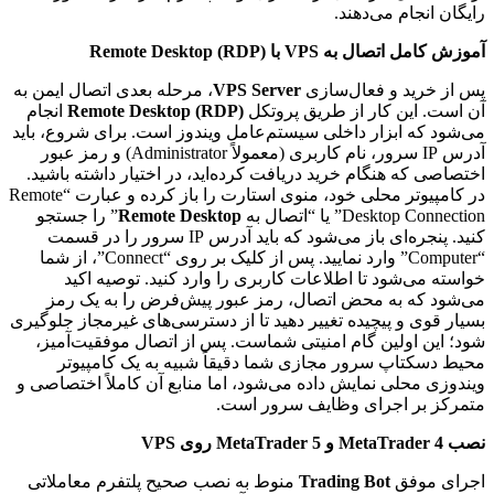
رایگان انجام می‌دهند.
آموزش کامل اتصال به VPS با Remote Desktop (RDP)
پس از خرید و فعال‌سازی
VPS Server
، مرحله بعدی اتصال ایمن به
آن است. این کار از طریق پروتکل
Remote Desktop (RDP)
انجام
می‌شود که ابزار داخلی سیستم‌عامل ویندوز است. برای شروع، باید
آدرس IP سرور، نام کاربری (معمولاً Administrator) و رمز عبور
اختصاصی که هنگام خرید دریافت کرده‌اید، در اختیار داشته باشید.
در کامپیوتر محلی خود، منوی استارت را باز کرده و عبارت “Remote
Desktop Connection” یا “اتصال به
Remote Desktop
” را جستجو
کنید. پنجره‌ای باز می‌شود که باید آدرس IP سرور را در قسمت
“Computer” وارد نمایید. پس از کلیک بر روی “Connect”، از شما
خواسته می‌شود تا اطلاعات کاربری را وارد کنید. توصیه اکید
می‌شود که به محض اتصال، رمز عبور پیش‌فرض را به یک رمز
بسیار قوی و پیچیده تغییر دهید تا از دسترسی‌های غیرمجاز جلوگیری
شود؛ این اولین گام امنیتی شماست. پس از اتصال موفقیت‌آمیز،
محیط دسکتاپ سرور مجازی شما دقیقاً شبیه به یک کامپیوتر
ویندوزی محلی نمایش داده می‌شود، اما منابع آن کاملاً اختصاصی و
متمرکز بر اجرای وظایف سرور است.
نصب MetaTrader 4 و MetaTrader 5 روی VPS
اجرای موفق
Trading Bot
منوط به نصب صحیح پلتفرم معاملاتی