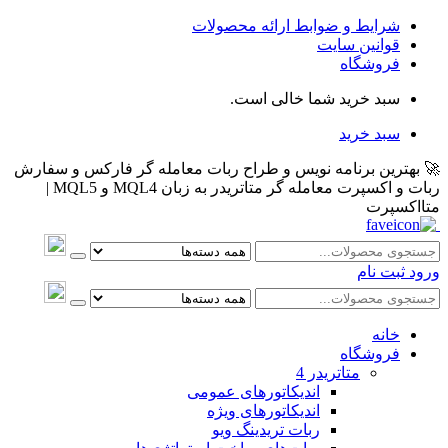
شرایط و ضوابط ارائه محصولات
قوانین سایت
فروشگاه
سبد خرید شما خالی است.
سبد خرید
🚀 بهترین برنامه نویس و طراح ربات معامله گر فارکس و سفارش
ربات و اکسپرت معامله گر متاتریدر به زبان MQL4 و MQL5 |
متااکسپرت
ورود
ثبت نام
خانه
فروشگاه
متاتريدر 4
اندیکاتورهای عمومی
اندیکاتورهای ویژه
ربات تریدینگ ویو