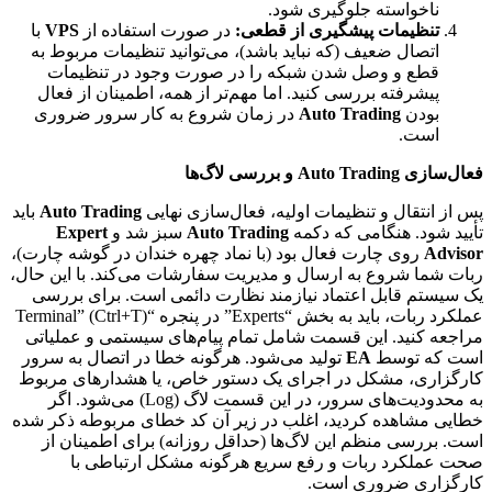
ناخواسته جلوگیری شود.
تنظیمات پیشگیری از قطعی:
در صورت استفاده از
VPS
با
اتصال ضعیف (که نباید باشد)، می‌توانید تنظیمات مربوط به
قطع و وصل شدن شبکه را در صورت وجود در تنظیمات
پیشرفته بررسی کنید. اما مهم‌تر از همه، اطمینان از فعال
بودن
Auto Trading
در زمان شروع به کار سرور ضروری
است.
فعال‌سازی Auto Trading و بررسی لاگ‌ها
پس از انتقال و تنظیمات اولیه، فعال‌سازی نهایی
Auto Trading
باید
تأیید شود. هنگامی که دکمه
Auto Trading
سبز شد و
Expert
Advisor
روی چارت فعال بود (با نماد چهره خندان در گوشه چارت)،
ربات شما شروع به ارسال و مدیریت سفارشات می‌کند. با این حال،
یک سیستم قابل اعتماد نیازمند نظارت دائمی است. برای بررسی
عملکرد ربات، باید به بخش “Experts” در پنجره “Terminal” (Ctrl+T)
مراجعه کنید. این قسمت شامل تمام پیام‌های سیستمی و عملیاتی
است که توسط
EA
تولید می‌شود. هرگونه خطا در اتصال به سرور
کارگزاری، مشکل در اجرای یک دستور خاص، یا هشدارهای مربوط
به محدودیت‌های سرور، در این قسمت لاگ (Log) می‌شود. اگر
خطایی مشاهده کردید، اغلب در زیر آن کد خطای مربوطه ذکر شده
است. بررسی منظم این لاگ‌ها (حداقل روزانه) برای اطمینان از
صحت عملکرد ربات و رفع سریع هرگونه مشکل ارتباطی با
کارگزاری ضروری است.