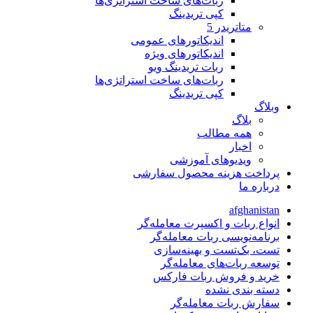
ربات‌های ساخت استراتژی‌ها
کپی تریدینگ
متاتريدر 5
اندیکاتورهای عمومی
اندیکاتورهای ویژه
ربات تریدینگ ویو
ربات‌های ساخت استراتژی‌ها
کپی تریدینگ
وبلاگ
بلاگ
همه مطالب
اخبار
ویدیوهای آموزشی
پرداخت هزینه محصول سفارشی
درباره ما
afghanistan
انواع ربات و اکسپرت معامله‌گر
برنامه‌نویسی ربات معامله‌گر
تست، بک‌تست و بهینه‌سازی
توسعه ربات‌های معامله‌گر
خرید و فروش ربات فارکس
دسته بندی نشده
سفارش ربات معامله‌گر