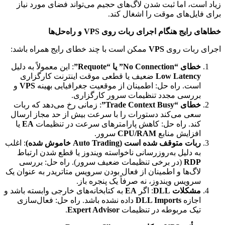
زیاد است، اما ثبت شدن لاگ‌های حجیم می‌تواند فضای مورد نیاز
برای فایل‌های موقت را اشغال کند.
خطاهای رایج هنگام اجرای ربات روی VPS و راه‌حل‌ها
اجرای ربات روی
VPS
ممکن است با چند خطای رایج همراه باشد:
خطای “No Connection” یا “Requote”
: این معمولاً به دلیل
Low Latency
ضعیف یا قطعی موقت اینترنت کارگزاری
است. راه حل: اطمینان از موقعیت جغرافیایی بهینه
VPS
و
بررسی مجدد تنظیمات سرور کارگزاری.
خطای “Trade Context Busy”
: زمانی رخ می‌دهد که ربات
سعی می‌کند دستورات را با سرعت بیش از حد مجاز ارسال
کند. راه حل: کاهش پارامترهای سرعت در تنظیمات
EA
یا
افزایش منابع
CPU/RAM
سرور.
ربات متوقف شده است (Auto Trading خاموش شده)
: اغلب
به دلیل به‌روزرسانی ناخواسته ویندوز یا قطع شدن ارتباط
RDP
(در برخی تنظیمات ضعیف سرور). راه حل: بررسی
لاگ‌ها و اطمینان از فعال بودن سرویس متاتریدر به عنوان یک
سرویس ویندوز، نه صرفاً یک پنجره باز.
مشکلات DLL
: اگر
EA
به کتابخانه‌های خارجی وابسته باشد و
اجازه
DLL Imports
داده نشده باشد. راه حل: فعال‌سازی
تیک مربوطه در تنظیمات
Expert Advisor
.