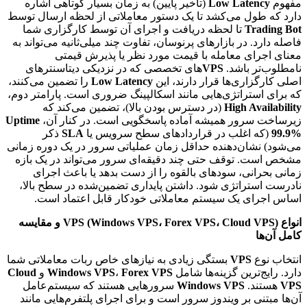
مفهوم
Low Latency
(تأخیر پایین) به زمان بسیار کوتاهی اشاره
دارد که طول می‌کشد تا یک دستور معاملاتی از لحظه ارسال توسط
Trading Bot
تا لحظه دریافت و اجرای آن توسط کارگزاری شما
فاصله دارد. در بازارهای پرنوسان، تفاوت چند میلی‌ثانیه می‌تواند به
معنای اجرای معامله با قیمت مورد نظر یا پذیرش قیمتی
نامطلوب‌تر باشد.
VPS
های تخصصی که در نزدیکی دیتاسنترهای
اصلی کارگزاری‌ها قرار دارند، این
Low Latency
را تضمین می‌کنند،
که برای استراتژی‌هایی مانند اسکالپینگ ضروری است. پارامتر دوم،
High Availability
(در دسترس بودن بالا)، تضمین می‌کند که
زیرساخت سرور همیشه آماده پاسخگویی است. در کنار آن،
Uptime
99.9%
(که اغلب در قراردادهای سطح سرویس یا
SLA
ذکر
می‌شود) نشان‌دهنده حداقل زمان عملیاتی سرور در یک دوره زمانی
مشخص است. توقف حتی چند دقیقه‌ای سرور می‌تواند در یک بازه
زمانی بحرانی، سودهای بالقوه را از دست بدهد یا باعث اجرای
نادرست استراتژی شود. داشتن پایداری تضمین‌شده در سطح بالا،
اساس اجرای یک سیستم معاملاتی خودکار قابل اعتماد است.
انواع VPS (Windows VPS، Forex VPS، Cloud VPS) و مقایسه
کامل آن‌ها
انتخاب نوع
VPS
بستگی زیادی به نیازهای خاص ربات معاملاتی شما
دارد. رایج‌ترین گزینه‌ها شامل
Forex VPS
،
Windows VPS
و
Cloud
VPS
هستند.
Windows VPS
سرورهایی هستند که سیستم‌عامل
آن‌ها مبتنی بر ویندوز سرور است و برای اجرای پلتفرم‌هایی مانند