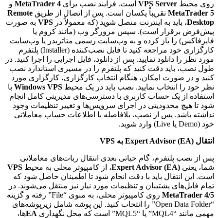
روی محیط
VPS Server
است. فرآیند نصب برای
MetaTrader 4
و
MetaTrader 5
تقریباً یکسان است. پس از اتصال از طریق
Remote
Desktop
، باید به اینترنت متصل شوید (که معمولاً در
VPS
به صورت
پیش‌فرض برقرار است). سپس مرورگر وب (مانند کروم یا
فایرفاکس) را باز کرده و به وب‌سایت رسمی متاتریدر یا وب‌سایت
کارگزاری خود مراجعه کنید تا فایل نصب‌کننده (Installer) پلتفرم
مورد نظر را دانلود نمایید. پس از دانلود، فایل اجرایی را اجرا کنید. در
طول نصب، باید دقت کنید که پلتفرم را در مسیری استاندارد نصب
کنید و در صورت امکان، هنگام انتخاب کارگزاری، کارگزاری مورد
نظر خود را انتخاب نمایید. نصب باید در یک محیط
Windows VPS
با
استفاده از یک حساب کاربری با دسترسی‌های مدیریتی کامل انجام
شود تا هیچ محدودیتی در اجرای سرویس‌ها و تغییر تنظیمات وجود
نداشته باشد. پس از نصب، بلافاصله با اطلاعات حساب معاملاتی
خود (Demo یا Live) وارد شوید.
انتقال Expert Advisor (EA) به VPS
پس از نصب پلتفرم، گام حیاتی بعدی انتقال ربات‌های معاملاتی
شما، یعنی
Expert Advisor (EA)
، از کامپیوتر محلی به محیط
VPS
است. این انتقال باید با دقت انجام شود تا اطمینان حاصل شود که
تمام فایل‌های پشتیبان و تنظیمات مورد نیاز نیز منتقل می‌شوند. در
MetaTrader 4/5
روی کامپیوتر محلی، به منوی “File” رفته و گزینه
“Open Data Folder” را انتخاب کنید. این پوشه شامل زیرپوشه‌های
مهمی مانند “MQL4” یا “MQL5” است که محل نگهداری
EA
ها،