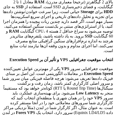
بالای 2 گیگاهرتز (ترجیحاً معماری مدرن)،
RAM
معادل 1 تا 2
گیگابایت، و فضای ذخیره‌سازی SSD است. استفاده از
SSD
به جای
HDD
برای
Storage
حیاتی است، زیرا سرعت خواندن/نوشتن داده‌ها
برای تجزیه و تحلیل داده‌های تاریخی و اجرای سریع اسکریپت‌ها
بسیار مهم است. اگر قصد دارید چندین ربات پیچیده را همزمان اجرا
کنید، یا از استراتژی‌های مبتنی بر بک‌تست سنگین استفاده می‌کنید،
توصیه می‌شود به سراغ حداقل 2 هسته CPU، 4 گیگابایت
RAM
و
60 گیگابایت
SSD
بروید. به یاد داشته باشید، پلتفرم‌های متاتریدر
هرچند به اندازه نرم‌افزارهای سنگین گرافیکی منابع مصرف
نمی‌کنند، اما اجرای مداوم و بدون وقفه آن‌ها نیازمند ثبات منابع
است.
انتخاب موقعیت جغرافیایی VPS و تأثیر آن بر Execution Speed
موقعیت جغرافیایی سرور
VPS
یکی از مهم‌ترین عوامل تعیین‌کننده
Execution Speed
در معاملات الگوریتمی است. این اصل بر مبنای
فیزیک داده‌ها تعریف می‌شود: هرچه فاصله فیزیکی میان سرور شما
و سرور اصلی کارگزاری کمتر باشد، زمان رفت و برگشت
سیگنال‌ها (Round Trip Time یا RTT) کوتاه‌تر خواهد بود که مستقیماً
منجر به
Low Latency
می‌شود. برای بهینه‌سازی عملکرد، باید
سرور
VPS
خود را در همان شهری یا منطقه‌ای انتخاب کنید که
کارگزاری شما سرورهای معاملاتی خود را در آنجا مستقر کرده
است. به عنوان مثال، اگر کارگزار شما در لندن (مثلاً نزدیکی مراکز
داده Equinix LD4/LD5) سرور دارد، انتخاب یک
Forex VPS
در لندن