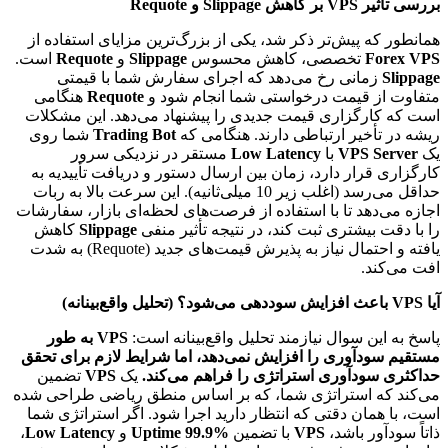
بررسی تأثیر VPS بر کاهش Slippage و Requote
همانطور که پیش‌تر ذکر شد، یکی از بزرگ‌ترین مزایای استفاده از
Forex VPS
تخصصی، کاهش محسوس
Slippage
و
Requote
است.
Slippage
زمانی رخ می‌دهد که اجرای سفارش شما با قیمتی
متفاوت از قیمت درخواستی شما انجام شود و
Requote
هنگامی
است که کارگزاری قیمت جدیدی را پیشنهاد می‌دهد. این مشکلات
ریشه در تأخیر ارتباطی دارند. هنگامی که
Trading Bot
شما روی
یک
VPS Server
با
Low Latency
مستقر در نزدیکی سرور
کارگزاری قرار دارد، زمان بین ارسال دستور و دریافت تأییدیه به
حداقل می‌رسد (اغلب زیر 10 میلی‌ثانیه). این سرعت بالا به ربات
اجازه می‌دهد تا با استفاده از فرصت‌های لحظه‌ای بازار، سفارشات
را با دقت بیشتری ثبت کند، در نتیجه تأثیر منفی
Slippage
کاهش
یافته و احتمال نیاز به پذیرش قیمت‌های جدید (Requote) به شدت
افت می‌کند.
آیا VPS باعث افزایش سوددهی می‌شود؟ (تحلیل واقع‌بینانه)
پاسخ به این سوال نیازمند تحلیل واقع‌بینانه است:
VPS به طور
مستقیم سودآوری را افزایش نمی‌دهد، اما شرایط لازم برای تحقق
حداکثری سودآوری استراتژی را فراهم می‌کند.
یک
VPS
تضمین
می‌کند که استراتژی شما، که بر اساس منطق ریاضی طراحی شده
است، با همان دقتی که انتظار دارید اجرا شود. اگر استراتژی شما
ذاتاً سودآور باشد،
VPS
با تضمین
Uptime 99.9%
و
Low Latency
،