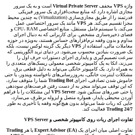
واژه
VPS
مخفف
Virtual Private Server
است و به یک سرور
مجازی اشاره دارد که منابع سخت‌افزاری یک سرور فیزیکی
قدرتمند را از طریق مجازی‌سازی (Virtualization) به چندین محیط
مجزا تقسیم می‌کند. هر
VPS
مانند یک سرور اختصاصی عمل
می‌کند، با سیستم‌عامل مستقل، منابع اختصاصی CPU، RAM و
فضای ذخیره‌سازی مشخص. برای کاربرانی که به دنبال اجرای
مداوم و بدون وقفه نرم‌افزارهای حساس هستند، به‌ویژه در حوزه
معاملات مالی، استفاده از
VPS
دیگر یک گزینه لوکس نیست، بلکه
یک ضرورت بنیادین محسوب می‌شود. در دنیای ترید الگوریتمی که
سرعت تصمیم‌گیری و پایداری اجرای دستورات حرف اول را
می‌زند، اتکا به یک کامپیوتر شخصی معمولی ریسک‌های متعددی را
به همراه دارد. یک کامپیوتر خانگی می‌تواند به دلیل قطعی برق،
مشکلات اینترنت خانگی، به‌روزرسانی‌های ناخواسته ویندوز، یا حتی
خاموش شدن تصادفی، اجرای
Trading Bot
شما را متوقف سازد،
که این توقف می‌تواند منجر به از دست رفتن فرصت‌های سوددهی
یا حتی ضررهای سنگین شود.
VPS Server
این مشکلات را با فراهم
آوردن محیطی پایدار، همواره متصل و ایزوله برطرف می‌سازد،
جایی که ربات شما می‌تواند بدون هیچ‌گونه وقفه یا تأخیری به طور
24/7 Trading
فعالیت کند.
تفاوت اجرای ربات روی کامپیوتر شخصی و VPS Server
تفاوت اصلی میان اجرای یک
Expert Advisor (EA)
یا هر
Trading