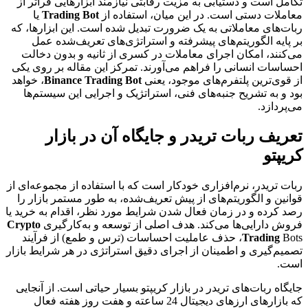
تکامل است و دستیابی به مزیت رقابتی نیازمند ابزارهایی فراتر از
معاملات دستی است. در این میان، استفاده از
Trading Bot
یا
ربات‌های معاملاتی به یک ضرورت تبدیل شده است. این ابزارها، که
بر پایه الگوریتم‌های پیشرفته و استراتژی‌های تعریف‌شده عمل
می‌کنند، امکان اجرای معاملات در کسری از ثانیه و بدون دخالت
احساسات انسانی را فراهم می‌آورند. تمرکز این مقاله بر روی یکی
از قوی‌ترین پلتفرم‌های موجود، یعنی
Binance Trading Bot
، خواهد
بود و به تشریح جنبه‌های فنی، استراتژیک و اجرایی این سیستم‌ها
می‌پردازد.
تعریف ربات تریدر و جایگاه آن در بازار
کریپتو
ربات تریدر، نرم‌افزاری خودکار است که با استفاده از مجموعه‌ای از
قوانین و الگوریتم‌های از پیش تعریف‌شده، به طور مستمر بازار را
رصد کرده و در زمان فعال شدن شرایط مورد نظر، اقدام به خرید یا
فروش دارایی‌ها می‌کند. هدف اصلی از توسعه و به‌کارگیری
Crypto
Trading
Bots، حذف عاملیت احساسات (ترس و طمع) از فرآیند
تصمیم‌گیری و اطمینان از اجرای دقیق استراتژی در هر شرایط بازار
است.
جایگاه ربات‌های تریدر در بازار کریپتو بسیار حیاتی است. از آنجایی
که بازارهای ارزهای دیجیتال 24 ساعته و هفت روز هفته فعال