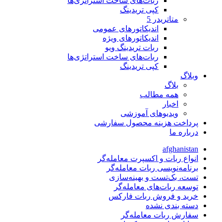
ربات‌های ساخت استراتژی‌ها
کپی تریدینگ
متاتريدر 5
اندیکاتورهای عمومی
اندیکاتورهای ویژه
ربات تریدینگ ویو
ربات‌های ساخت استراتژی‌ها
کپی تریدینگ
وبلاگ
بلاگ
همه مطالب
اخبار
ویدیوهای آموزشی
پرداخت هزینه محصول سفارشی
درباره ما
afghanistan
انواع ربات و اکسپرت معامله‌گر
برنامه‌نویسی ربات معامله‌گر
تست، بک‌تست و بهینه‌سازی
توسعه ربات‌های معامله‌گر
خرید و فروش ربات فارکس
دسته بندی نشده
سفارش ربات معامله‌گر