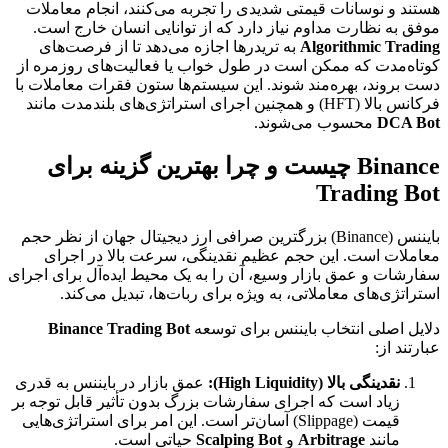
هستند و نوسانات قیمتی شدیدی را تجربه می‌کنند، انجام معاملات
موفق به نظارت مداوم نیاز دارد که از توانایی انسان خارج است.
Algorithmic Trading
به تریدرها اجازه می‌دهد تا از فرصت‌های
کوتاه‌مدت که ممکن است در طول خواب یا فعالیت‌های روزمره از
دست بروند، بهره‌مند شوند. این سیستم‌ها ستون فقرات معاملات با
فرکانس بالا (HFT) و همچنین اجرای استراتژی‌های بلندمدت مانند
DCA Bot
محسوب می‌شوند.
Binance چیست و چرا بهترین گزینه برای
Trading Bot
بایننس (Binance) بزرگترین صرافی ارز دیجیتال جهان از نظر حجم
معاملات است. این حجم عظیم نقدینگی، سرعت بالا در اجرای
سفارشات و عمق بازار وسیع، آن را به یک محیط ایده‌آل برای اجرای
استراتژی‌های معاملاتی، به ویژه برای ربات‌ها، تبدیل می‌کند.
دلایل اصلی انتخاب بایننس برای توسعه
Binance Trading Bot
عبارتند از:
نقدینگی بالا (High Liquidity):
عمق بازار در بایننس به قدری
زیاد است که اجرای سفارشات بزرگ بدون تأثیر قابل توجه بر
قیمت (Slippage) آسان‌تر است. این امر برای استراتژی‌هایی
مانند
Arbitrage
و
Scalping Bot
حیاتی است.