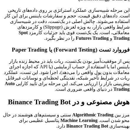
این مرحله شبیه‌سازی عملکرد استراتژی بر روی داده‌های تاریخی
است. داده‌های دقیق قیمت، حجم و سفارشات بایننس برای این کار
استفاده می‌شوند. چالش اصلی در بک‌تست، دقت در شبیه‌سازی
شرایط واقعی بازار، به ویژه لغزش (Slippage) و کارمزدهای
معاملاتی، است. یک بک‌تست قوی باید جزئیات کارمزد
Spot
Trading
و
Futures Trading
را در نظر بگیرد.
فوروارد تست (Forward Testing) یا Paper Trading
پس از موفقیت‌آمیز بودن بک‌تست، ربات باید در محیط زنده بازار
بایننس اما با استفاده از حساب آزمایشی (یا API که اجازه اجرای
معاملات بدون پول واقعی را می‌دهد)، اجرا شود. این تست، عملکرد
ربات در شرایط تأخیر شبکه، نقدینگی لحظه‌ای و نوسانات غیرقابل
پیش‌بینی بازار را ارزیابی می‌کند. این مرحله برای تأیید کارایی
Auto
Trading
در دنیای واقعی ضروری است.
هوش مصنوعی و در Binance Trading Bot
مرز بین
Algorithmic Trading
سنتی و سیستم‌های هوشمند در حال
محو شدن است.
Machine Learning
پتانسیل عظیمی برای
بهینه‌سازی
Binance Trading Bot
دارد.