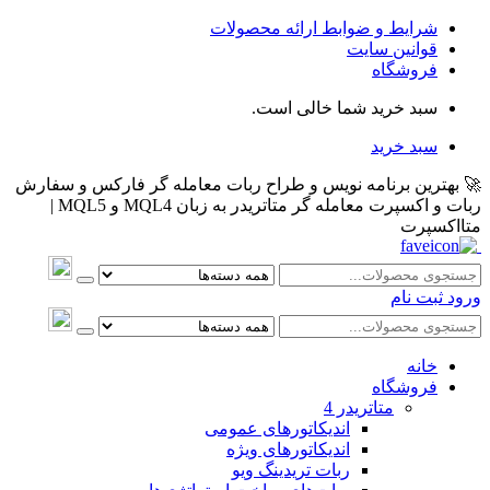
شرایط و ضوابط ارائه محصولات
قوانین سایت
فروشگاه
سبد خرید شما خالی است.
سبد خرید
🚀 بهترین برنامه نویس و طراح ربات معامله گر فارکس و سفارش
ربات و اکسپرت معامله گر متاتریدر به زبان MQL4 و MQL5 |
متااکسپرت
ورود
ثبت نام
خانه
فروشگاه
متاتريدر 4
اندیکاتورهای عمومی
اندیکاتورهای ویژه
ربات تریدینگ ویو