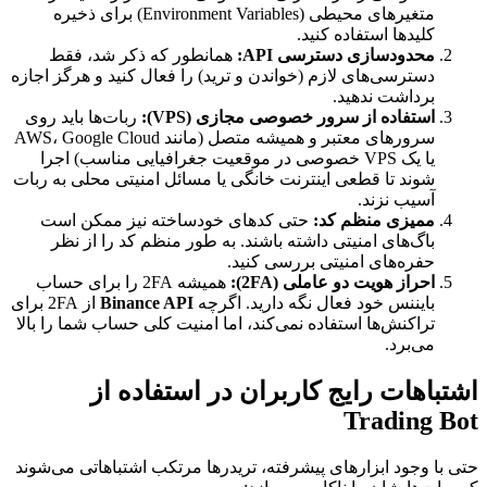
متغیرهای محیطی (Environment Variables) برای ذخیره
کلیدها استفاده کنید.
محدودسازی دسترسی API:
همانطور که ذکر شد، فقط
دسترسی‌های لازم (خواندن و ترید) را فعال کنید و هرگز اجازه
برداشت ندهید.
استفاده از سرور خصوصی مجازی (VPS):
ربات‌ها باید روی
سرورهای معتبر و همیشه متصل (مانند AWS، Google Cloud
یا یک VPS خصوصی در موقعیت جغرافیایی مناسب) اجرا
شوند تا قطعی اینترنت خانگی یا مسائل امنیتی محلی به ربات
آسیب نزند.
ممیزی منظم کد:
حتی کدهای خودساخته نیز ممکن است
باگ‌های امنیتی داشته باشند. به طور منظم کد را از نظر
حفره‌های امنیتی بررسی کنید.
احراز هویت دو عاملی (2FA):
همیشه 2FA را برای حساب
بایننس خود فعال نگه دارید. اگرچه
Binance API
از 2FA برای
تراکنش‌ها استفاده نمی‌کند، اما امنیت کلی حساب شما را بالا
می‌برد.
اشتباهات رایج کاربران در استفاده از
Trading Bot
حتی با وجود ابزارهای پیشرفته، تریدرها مرتکب اشتباهاتی می‌شوند