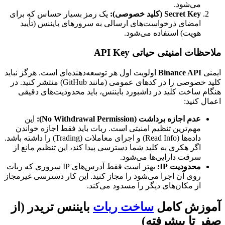
می‌شود.
Secret Key (کلید خصوصی):
یک رمز بسیار حساس که برای
امضای درخواست‌های ارسالی به سرورهای بایننس (تأیید
هویت) استفاده می‌شود.
ملاحظات امنیتی حیاتی API Key
ایمنی
Binance API
اولویت اول هر توسعه‌دهنده‌ای است. هرگز نباید
کلید خصوصی را در کدهای عمومی (مانند GitHub) منتشر کنید. در
هنگام ساخت کلید در داشبورد بایننس، باید محدودیت‌های دقیقی
اعمال کنید:
عدم اجازه برداشت (No Withdrawal Permission):
این
مهم‌ترین تنظیم امنیتی است. ربات باید فقط اجازه خواندن
داده‌ها (Read Info) و اجرای معاملات (Trading) را داشته باشد.
اگر هکری به کلید شما دسترسی پیدا کند، این تنظیم مانع از
سرقت دارایی‌ها می‌شود.
محدودیت IP:
بهتر است فقط آدرس‌های IP سروری که ربات
روی آن اجرا می‌شود را مجاز کنید. این کار دسترسی غیرمجاز
از مکان‌های دیگر را مسدود می‌کند.
آموزش کامل
ساخت ربات
بایننس تریدر (از
صفر تا پیشرفته)