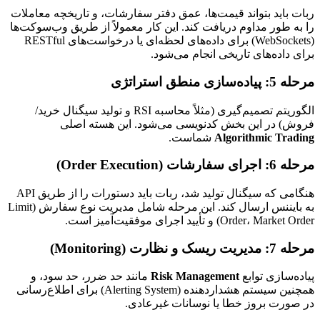
ربات باید بتواند قیمت‌ها، عمق دفتر سفارشات، و تاریخچه معاملات
را به طور مداوم دریافت کند. این کار معمولاً از طریق وب‌سوکت‌ها
(WebSockets) برای داده‌های لحظه‌ای یا درخواست‌های RESTful
برای داده‌های تاریخی انجام می‌شود.
مرحله 5: پیاده‌سازی منطق استراتژی
الگوریتم تصمیم‌گیری (مثلاً محاسبه RSI و تولید سیگنال خرید/
فروش) در این بخش کدنویسی می‌شود. این هسته اصلی
Algorithmic Trading
شماست.
مرحله 6: اجرای سفارشات (Order Execution)
هنگامی که سیگنال تولید شد، ربات باید دستورات را از طریق API
به بایننس ارسال کند. این مرحله شامل مدیریت نوع سفارش (Limit
Order، Market Order) و تأیید اجرای موفقیت‌آمیز است.
مرحله 7: مدیریت ریسک و نظارت (Monitoring)
پیاده‌سازی توابع
Risk Management
مانند حد ضرر، حد سود، و
همچنین سیستم هشداردهنده (Alerting System) برای اطلاع‌رسانی
در صورت بروز خطا یا نوسانات غیرعادی.