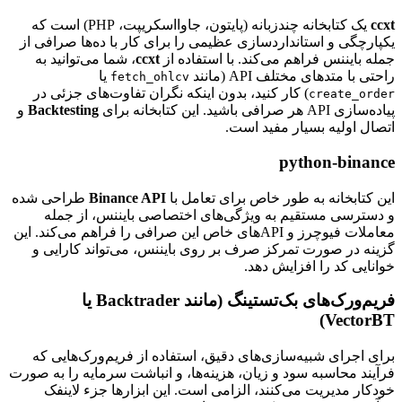
ccxt
یک کتابخانه چندزبانه (پایتون، جاوااسکریپت، PHP) است که
یکپارچگی و استانداردسازی عظیمی را برای کار با ده‌ها صرافی از
جمله بایننس فراهم می‌کند. با استفاده از
ccxt
، شما می‌توانید به
راحتی با متدهای مختلف API (مانند
یا
fetch_ohlcv
) کار کنید، بدون اینکه نگران تفاوت‌های جزئی در
create_order
پیاده‌سازی API هر صرافی باشید. این کتابخانه برای
Backtesting
و
اتصال اولیه بسیار مفید است.
python-binance
این کتابخانه به طور خاص برای تعامل با
Binance API
طراحی شده
و دسترسی مستقیم به ویژگی‌های اختصاصی بایننس، از جمله
معاملات فیوچرز و APIهای خاص این صرافی را فراهم می‌کند. این
گزینه در صورت تمرکز صرف بر روی بایننس، می‌تواند کارایی و
خوانایی کد را افزایش دهد.
فریم‌ورک‌های بک‌تستینگ (مانند Backtrader یا
VectorBT)
برای اجرای شبیه‌سازی‌های دقیق، استفاده از فریم‌ورک‌هایی که
فرآیند محاسبه سود و زیان، هزینه‌ها، و انباشت سرمایه را به صورت
خودکار مدیریت می‌کنند، الزامی است. این ابزارها جزء لاینفک