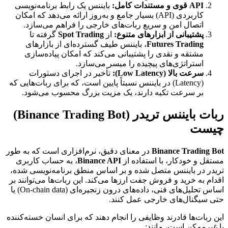
API قوی و مستندات کامل:
بایننس یک رابط برنامه‌نویسی
کاربردی (API) بسیار جامع و به‌روز ارائه می‌دهد که امکان
اتصال امن و سریع ربات‌های خارجی را فراهم می‌سازد.
پشتیبانی از ابزارهای متنوع:
از
Spot Trading
گرفته تا
Futures Trading
، بایننس طیف گسترده‌ای از بازارهای
مشتقه و نقدی را پشتیبانی می‌کند که امکان پیاده‌سازی
استراتژی‌های پیچیده را میسر می‌سازد.
سرعت بالا (Low Latency):
تأخیر در اجرای دستورات
(Latency) در بایننس نسبتاً پایین است، که برای ربات‌هایی که
بر سرعت تکیه دارند، یک مزیت بزرگ محسوب می‌شود.
ربات بایننس تریدر (Binance Trading Bot)
چیست
Binance Trading Bot
در معنای دقیق، نرم‌افزاری است که به طور
مستقل و خودکار، با استفاده از
Binance API
، به حساب کاربری
تریدر در بایننس متصل شده و بر اساس منطق برنامه‌نویسی شده،
اقدام به خرید و فروش جفت ارزها می‌کند. این ربات‌ها می‌توانند بر
اساس تحلیل‌های فنی، داده‌های درون زنجیره‌ای (On-chain data) یا
حتی سیگنال‌های خارجی عمل کنند.
این ربات‌ها قادرند وظایفی را انجام دهند که برای انسان خسته‌کننده
یا غیرممکن است، مانند: