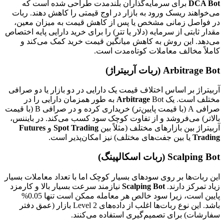
DCA Bot
برای سرمایه‌گذاران بلندمدت طراحی شده است که
می‌خواهند ریسک ورود به بازار در اوج قیمتی را کاهش دهند. ربات
در فواصل زمانی مشخص یا پس از کاهش قیمت به میزان معین،
مقدار ثابتی از سرمایه (دلار یا تتر) را برای خرید دارایی پایه اختصاص
می‌دهد. این روش به کاهش میانگین قیمت خرید کمک می‌کند و
کاملاً مخالف معاملات کوتاه‌مدت است.
Arbitrage Bot (ربات آربیتراژ)
آربیتراژ بر اساس اختلاف قیمت یک دارایی در دو بازار یا دو صرافی
مختلف است. یک
Arbitrage
Bot به طور همزمان دارایی را در
صرافی A (با قیمت پایین‌تر) خریداری کرده و در صرافی B (با قیمت
بالاتر) می‌فروشد و از تفاوت کوچک سود کسب می‌کند. در بایننس،
آربیتراژ بین بازارهای مختلف (مثلاً بین
Spot Trading
و
Futures
Trading
یا بین جفت‌های مختلف) نیز امکان‌پذیر است.
Scalping Bot (ربات اسکالپینگ)
این ربات‌ها بر روی سودهای بسیار کوچک اما با تعداد معاملات بسیار
زیاد تمرکز دارند.
Scalping Bot
نیازمند سرعت بسیار بالا و کارمزد
پایین است، زیرا سود خالص هر معامله ممکن است تنها 0.05%
باشد. این نوع ربات‌ها اغلب از داده‌های Level 2 بازار (عمق دفتر
سفارشات) برای تصمیم‌گیری استفاده می‌کنند.