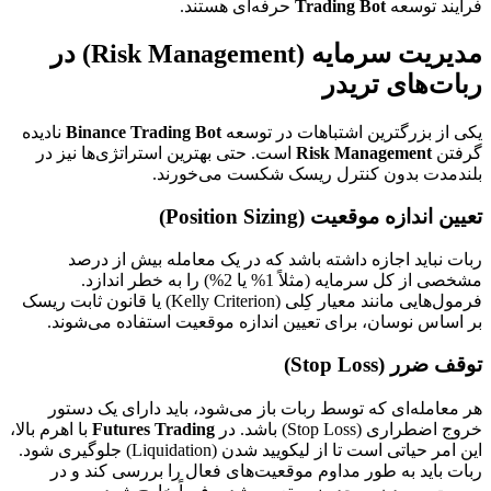
فرآیند توسعه
Trading Bot
حرفه‌ای هستند.
مدیریت سرمایه (Risk Management) در
ربات‌های تریدر
یکی از بزرگترین اشتباهات در توسعه
Binance Trading Bot
نادیده
گرفتن
Risk Management
است. حتی بهترین استراتژی‌ها نیز در
بلندمدت بدون کنترل ریسک شکست می‌خورند.
تعیین اندازه موقعیت (Position Sizing)
ربات نباید اجازه داشته باشد که در یک معامله بیش از درصد
مشخصی از کل سرمایه (مثلاً 1% یا 2%) را به خطر اندازد.
فرمول‌هایی مانند معیار کِلی (Kelly Criterion) یا قانون ثابت ریسک
بر اساس نوسان، برای تعیین اندازه موقعیت استفاده می‌شوند.
توقف ضرر (Stop Loss)
هر معامله‌ای که توسط ربات باز می‌شود، باید دارای یک دستور
خروج اضطراری (Stop Loss) باشد. در
Futures Trading
با اهرم بالا،
این امر حیاتی است تا از لیکویید شدن (Liquidation) جلوگیری شود.
ربات باید به طور مداوم موقعیت‌های فعال را بررسی کند و در