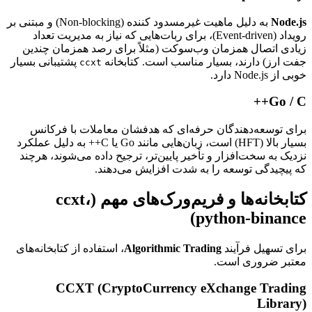
Node.js
به دلیل ماهیت غیرمسدود کننده (Non-blocking) و مبتنی بر
رویداد (Event-driven)، برای ربات‌هایی که نیاز به مدیریت تعداد
زیادی اتصال همزمان وب‌سوکت (مثلاً برای رصد همزمان چندین
جفت ارز) دارند، بسیار مناسب است. کتابخانه
پشتیبانی بسیار
ccxt
خوبی از Node.js دارد.
Go / C++
برای توسعه‌دهندگان حرفه‌ای که هدفشان معاملات با فرکانس
بسیار بالا (HFT) است، زبان‌هایی مانند Go یا C++ به دلیل عملکرد
نزدیک به سخت‌افزار و تأخیر پایین‌تر، ترجیح داده می‌شوند، هرچند
که پیچیدگی توسعه را به شدت افزایش می‌دهند.
کتابخانه‌ها و فریم‌ورک‌های مهم (ccxt،
python-binance)
برای تسهیل فرآیند
Algorithmic Trading
، استفاده از کتابخانه‌های
معتبر ضروری است.
CCXT (CryptoCurrency eXchange Trading
Library)