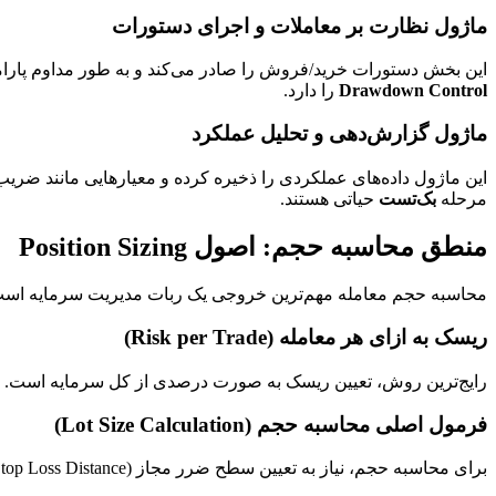
ماژول نظارت بر معاملات و اجرای دستورات
این بخش دستورات خرید/فروش را صادر می‌کند و به طور مداوم پارام
Drawdown Control
را دارد.
ماژول گزارش‌دهی و تحلیل عملکرد
این ماژول داده‌های عملکردی را ذخیره کرده و معیارهایی مانند ضریب سودآوری (Profit Factor)، حدا
مرحله
بک‌تست
حیاتی هستند.
منطق محاسبه حجم: اصول Position Sizing
محاسبه حجم معامله مهم‌ترین خروجی یک ربات مدیریت سرمایه است. ح
ریسک به ازای هر معامله (Risk per Trade)
رایج‌ترین روش، تعیین ریسک به صورت درصدی از کل سرمایه است. اگر سرمایه شما ۱۰۰۰۰ دلار باشد و ریسک هر معامله را ۱٪ تعیین کنید، حداکثر زیان قابل قبول
فرمول اصلی محاسبه حجم (Lot Size Calculation)
برای محاسبه حجم، نیاز به تعیین سطح ضرر مجاز (Stop Loss Distance) بر حسب پیپ یا پوینت داریم.