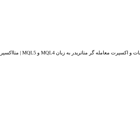
له گر متاتریدر به زبان MQL4 و MQL5 | متااکسپرت