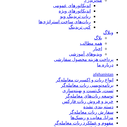
متاتريدر 5
اندیکاتورهای عمومی
اندیکاتورهای ویژه
ربات تریدینگ ویو
ربات‌های ساخت استراتژی‌ها
کپی تریدینگ
وبلاگ
بلاگ
همه مطالب
اخبار
ویدیوهای آموزشی
پرداخت هزینه محصول سفارشی
درباره ما
afghanistan
انواع ربات و اکسپرت معامله‌گر
برنامه‌نویسی ربات معامله‌گر
تست، بک‌تست و بهینه‌سازی
توسعه ربات‌های معامله‌گر
خرید و فروش ربات فارکس
دسته بندی نشده
سفارش ربات معامله‌گر
مزایا، معایب و ریسک‌ها
مفهوم و عملکرد ربات معامله‌گر