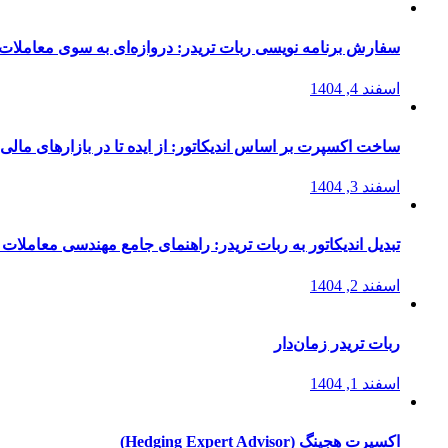
سفارش برنامه نویسی ربات تریدر: دروازه‌ای به سوی معاملات 
اسفند 4, 1404
ساخت اکسپرت بر اساس اندیکاتور: از ایده تا در بازارهای مالی
اسفند 3, 1404
تبدیل اندیکاتور به ربات تریدر: راهنمای جامع مهندسی معاملات 
اسفند 2, 1404
ربات تریدر زمان‌دار
اسفند 1, 1404
اکسپرت هجینگ (Hedging Expert Advisor)