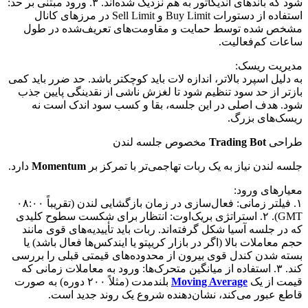
شود که باندهای اندیکاتور به هم نزدیک شده‌اند. ۳. ورود مبتنی بر حد:
استفاده از دستورات Buy Limit و Sell Limit در مرزهای کانال
مشخص شده توسط حمایت و مقاومت‌های تعریف‌شده در طول
ساعات کم‌فعالیت.
مدیریت ریسک:
به دلیل اسپرد بالاتر، اندازه لات باید کوچکتر باشد. حد ضرر باید کمی
بازتر از حد سود تنظیم شود تا لغزش ناشی از نقدینگی پایین جذب
شود. هدف اصلی در این جلسه، بقا و کسب سود اندک است نه
ریسک‌های بزرگ.
طراحی
Trading Bot
مخصوص جلسه لندن
جلسه لندن نیاز به یک ربات تهاجمی‌تر با تمرکز بر
Momentum
دارد.
معیارهای ورود:
۱. فیلتر زمانی: فعال‌سازی در زمان بازگشایی لندن (تقریباً ۰۸:۰۰
GMT). ۲. استراتژی بریک‌اوت: انتظار برای شکست سطوح کلیدی
که در جلسه آسیا شکل گرفته‌اند. ربات باید تأییدیه‌های قوی مانند
حجم معاملات بالا (اگر در بازار کریپتو یا ایندکس‌ها فعال باشد) یا
بسته شدن کندل قوی بیرون از محدوده‌های قیمتی قبلی را بررسی
کند. ۳. استفاده از میانگین متحرک‌ها: ورود به معاملات زمانی که
قیمت از یک
Moving Average
بلندمدت (مثلاً ۲۰۰ دوره) به صورت
قاطع عبور می‌کند، نشان‌دهنده شروع یک روند جدید است.