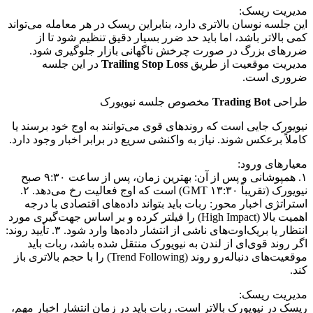
مدیریت ریسک:
این جلسه نوسان بالاتری دارد، بنابراین ریسک در هر معامله می‌تواند
کمی بالاتر باشد، اما باید حد ضرر بسیار دقیق تنظیم شود تا از
ضررهای بزرگ در صورت چرخش ناگهانی بازار جلوگیری شود.
مدیریت موقعیت از طریق
Trailing Stop Loss
در این جلسه
ضروری است.
طراحی
Trading Bot
مخصوص جلسه نیویورک
نیویورک جایی است که روندهای قوی می‌توانند به اوج خود برسند یا
کاملاً برعکس شوند. نیاز به واکنشی سریع در برابر اخبار وجود دارد.
معیارهای ورود:
۱. همپوشانی و پس از آن: بهترین زمان، پس از ساعت ۹:۳۰ صبح
نیویورک (تقریباً ۱۳:۳۰ GMT) است که اوج فعالیت رخ می‌دهد. ۲.
استراتژی اخبار محور: ربات باید بتواند داده‌های اقتصادی با درجه
اهمیت بالا (High Impact) را فیلتر کرده و بر اساس جهت‌گیری مورد
انتظار یا بریک‌اوت‌های ناشی از انتشار داده‌ها وارد شود. ۳. تأیید روند:
اگر روند قوی‌ای از لندن به نیویورک منتقل شده باشد، ربات باید
موقعیت‌های دنباله‌رو روند (Trend Following) را با حجم بالاتری باز
کند.
مدیریت ریسک:
ریسک در نیویورک بالاتر است. ربات باید در زمان انتشار اخبار مهم،