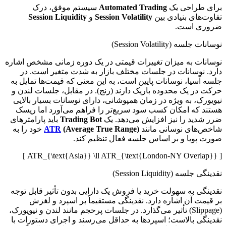
برای طراحی یک
Automated Trading
سیستم موفق، درک
تفاوت‌های بنیادی بین
Session Volatility
و
Session Liquidity
ضروری است.
نوسانات جلسه (Session Volatility)
نوسانات به میزان تغییرات قیمتی در یک دوره زمانی مشخص اشاره
دارد. نوسانات در جلسات مختلف بازار به شدت متغیر است. در
جلسه آسیا، نوسانات پایین است، به این معنی که قیمت‌ها تمایل به
حرکت در یک محدوده باریک دارند (رنج). در مقابل، جلسات لندن و
نیویورک، به ویژه در زمان همپوشانی، دارای نوسانات بسیار بالایی
هستند که امکان کسب سود سریع‌تر را فراهم می‌آورد اما ریسک
ضرر شدید را نیز افزایش می‌دهد. یک
Trading Bot
باید پارامترهای
شاخص‌های نوسانی مانند
(Average True Range)
ATR
خود را به
صورت پویا و بر اساس جلسه فعال تنظیم کند.
[ ATR_{\text{Asia}} \ll ATR_{\text{London-NY Overlap}} ]
نقدینگی جلسه (Session Liquidity)
نقدینگی به سهولت خرید یا فروش یک دارایی بدون تأثیر قابل توجه
بر قیمت آن اشاره دارد. نقدینگی مستقیماً بر اسپرد و لغزش
(Slippage) تأثیر می‌گذارد. در جلسات پرحجم مانند لندن و نیویورک،
نقدینگی بالاست؛ اسپردها به حداقل می‌رسند و اجرای دستورات با