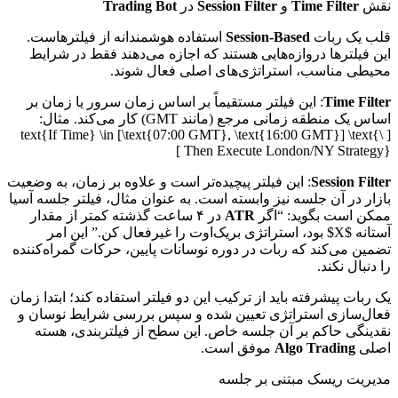
نقش
Time Filter
و
Session Filter
در
Trading Bot
قلب یک ربات
Session-Based
استفاده هوشمندانه از فیلترهاست.
این فیلترها دروازه‌هایی هستند که اجازه می‌دهند فقط در شرایط
محیطی مناسب، استراتژی‌های اصلی فعال شوند.
Time Filter
: این فیلتر مستقیماً بر اساس زمان سرور یا زمان بر
اساس یک منطقه زمانی مرجع (مانند GMT) کار می‌کند. مثال:
[ \text{If Time} \in [\text{07:00 GMT}, \text{16:00 GMT}] \text{
Then Execute London/NY Strategy} ]
Session Filter
: این فیلتر پیچیده‌تر است و علاوه بر زمان، به وضعیت
بازار در آن جلسه نیز وابسته است. به عنوان مثال، فیلتر جلسه آسیا
ممکن است بگوید: “اگر
ATR
در ۴ ساعت گذشته کمتر از مقدار
آستانه $X$ بود، استراتژی بریک‌اوت را غیرفعال کن.” این امر
تضمین می‌کند که ربات در دوره نوسانات پایین، حرکات گمراه‌کننده
را دنبال نکند.
یک ربات پیشرفته باید از ترکیب این دو فیلتر استفاده کند؛ ابتدا زمان
فعال‌سازی استراتژی تعیین شده و سپس بررسی شرایط نوسان و
نقدینگی حاکم بر آن جلسه خاص. این سطح از فیلتربندی، هسته
اصلی
Algo Trading
موفق است.
مدیریت ریسک مبتنی بر جلسه