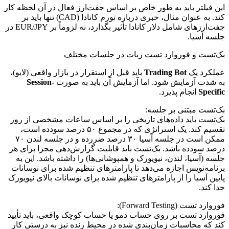
این فیلتر باید به طور خاص بر اساس جفت‌ارز فعال در آن لحظه کار
کند. به عنوان مثال، خبری درباره تورم کانادا (CAD) تنها باید بر
جفت‌ارزهای شامل دلار کانادا تأثیر بگذارد، نه لزوماً بر EUR/JPY در
جلسه آسیا.
بک‌تست و فوروارد تست ربات در جلسات مختلف
عملکرد یک
Trading Bot
باید قبل از استقرار در بازار واقعی (لایو)،
به شدت آزمایش شود. اما آزمایش آن باید به صورت
Session-
Specific
انجام پذیرد.
بک‌تست مبتنی بر جلسه:
بک‌تست باید داده‌های تاریخی را بر اساس ساعات مشخصی از روز
تقسیم کند. یک استراتژی که در مجموع ۵۰ درصد سودده است،
ممکن است در جلسه آسیا ۳۰ درصد ضررده و در جلسه لندن ۷۰
درصد سودده باشد. بک‌تست باید قابلیت گزارش‌دهی مجزا برای هر
جلسه (آسیا، لندن، نیویورک و همپوشانی‌ها) را داشته باشد. این به
برنامه‌نویس اجازه می‌دهد تا پارامترهای تنظیم شده برای نوسانات
پایین آسیا را از پارامترهای تنظیم شده برای نوسانات بالای نیویورک
جدا کند.
فوروارد تست (Forward Testing):
فوروارد تست بر روی حساب دمو یا حساب کوچک واقعی، باید تأیید
کند که محاسبات زمان‌بندی شده در محیط زنده نیز به درستی کار