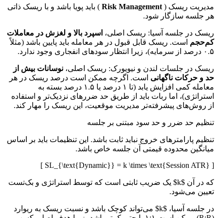
مدیریت ریسک (
Risk Management
) باید پویا باشد و با ریسک ذاتی
هر جلسه سازگار شود.
ریسک در جلسه آسیا: ریسک اصلی،
اسپرد بالا و لغزش در معاملات
کم‌حجم
است. ریسک قابل قبول در هر معامله باید پایین باشد (مثلاً
۰.۵ درصد از سرمایه)، زیرا انتظار سودهای انفجاری وجود ندارد.
ریسک در جلسات لندن و نیویورک: ریسک اصلی،
نوسانات بیش از
حد و حرکات ناگهانی
است. اگرچه ممکن است درصد ریسک در هر
معامله کمی افزایش یابد (تا ۱ درصد یا ۱.۵ درصد بسته به
استراتژی)، اما ربات باید از طریق حد ضررهای نزدیک‌تر و استفاده
از روش‌های پیشرفته‌تر مدیریت موقعیت، این ریسک را مهار کند.
تنظیم حد ضرر و حد سود مبتنی بر جلسه
تنظیم پارامترهای خروج نباید ثابت باشد. این تنظیمات باید بر اساس
میانگین محدوده قیمتی آن جلسه خاص باشد.
[ SL_{\text{Dynamic}} = k \times \text{Session ATR} ]
که در آن $k$ یک ضریب ثابتی است که توسط استراتژی و بک‌تست
تعیین می‌شود.
در جلسه آسیا، $k$ می‌تواند کوچک باشد و نسبت ریسک به ریوارد
(R:R) ممکن است ۱:۱ یا حتی کمتر باشد، زیرا هدف اصلی کسب