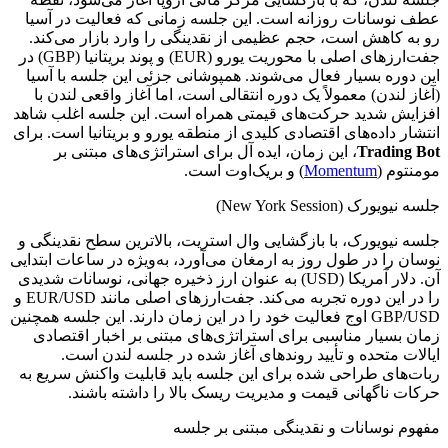
عطف نوسانات روزانه است. این جلسه زمانی که فعالیت در آسیا
رو به کاهش است، حجم عظیمی از نقدینگی را وارد بازار می‌کند.
جفت‌ارزهای اصلی با محوریت یورو (EUR) و پوند بریتانیا (GBP) در
این دوره بسیار فعال می‌شوند. همپوشانی جزئی این جلسه با آسیا
(آغاز لندن) معمولاً یک دوره انتقالی است، اما آغاز واقعی لندن با
افزایش شدید حرکت‌های قیمتی همراه است. این جلسه اغلب شاهد
انتشار داده‌های اقتصادی کلیدی از منطقه یورو و بریتانیا است. برای
Trading Bot
، این زمان، ایده آل برای استراتژی‌های مبتنی بر
مومنتوم (
Momentum
) و بریک‌اوت است.
جلسه نیویورک (New York Session)
جلسه نیویورک، با بازگشایی وال استریت، بالاترین سطح نقدینگی و
نوسان را در طول روز به ارمغان می‌آورد، به‌ویژه در ساعات ابتدایی
آن. دلار آمریکا (USD) به عنوان ارز ذخیره جهانی، نوسانات شدیدی
را در این دوره تجربه می‌کند. جفت‌ارزهای اصلی مانند EUR/USD و
GBP/USD اوج فعالیت خود را در این زمان دارند. این جلسه همچنین
زمان بسیار مناسبی برای استراتژی‌های مبتنی بر اخبار اقتصادی
ایالات متحده و تأیید روندهای آغاز شده در جلسه لندن است.
ربات‌های طراحی شده برای این جلسه باید قابلیت واکنش سریع به
حرکات ناگهانی قیمت و مدیریت ریسک بالا را داشته باشند.
مفهوم نوسانات و نقدینگی مبتنی بر جلسه