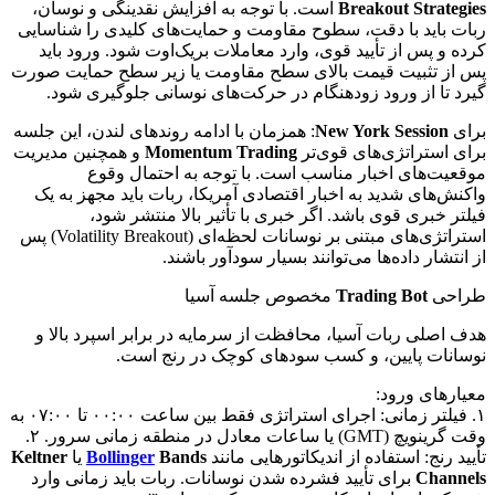
Breakout Strategies
است. با توجه به افزایش نقدینگی و نوسان،
ربات باید با دقت، سطوح مقاومت و حمایت‌های کلیدی را شناسایی
کرده و پس از تأیید قوی، وارد معاملات بریک‌اوت شود. ورود باید
پس از تثبیت قیمت بالای سطح مقاومت یا زیر سطح حمایت صورت
گیرد تا از ورود زودهنگام در حرکت‌های نوسانی جلوگیری شود.
برای
New York Session
: همزمان با ادامه روندهای لندن، این جلسه
برای استراتژی‌های قوی‌تر
Momentum Trading
و همچنین مدیریت
موقعیت‌های اخبار مناسب است. با توجه به احتمال وقوع
واکنش‌های شدید به اخبار اقتصادی آمریکا، ربات باید مجهز به یک
فیلتر خبری قوی باشد. اگر خبری با تأثیر بالا منتشر شود،
استراتژی‌های مبتنی بر نوسانات لحظه‌ای (Volatility Breakout) پس
از انتشار داده‌ها می‌توانند بسیار سودآور باشند.
طراحی
Trading Bot
مخصوص جلسه آسیا
هدف اصلی ربات آسیا، محافظت از سرمایه در برابر اسپرد بالا و
نوسانات پایین، و کسب سودهای کوچک در رنج است.
معیارهای ورود:
۱. فیلتر زمانی: اجرای استراتژی فقط بین ساعت ۰۰:۰۰ تا ۰۷:۰۰ به
وقت گرینویچ (GMT) یا ساعات معادل در منطقه زمانی سرور. ۲.
تأیید رنج: استفاده از اندیکاتورهایی مانند
Bands
Bollinger
یا
Keltner
Channels
برای تأیید فشرده شدن نوسانات. ربات باید زمانی وارد