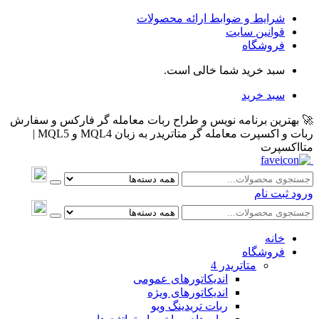
شرایط و ضوابط ارائه محصولات
قوانین سایت
فروشگاه
سبد خرید شما خالی است.
سبد خرید
🚀 بهترین برنامه نویس و طراح ربات معامله گر فارکس و سفارش
ربات و اکسپرت معامله گر متاتریدر به زبان MQL4 و MQL5 |
متااکسپرت
ورود
ثبت نام
خانه
فروشگاه
متاتريدر 4
اندیکاتورهای عمومی
اندیکاتورهای ویژه
ربات تریدینگ ویو