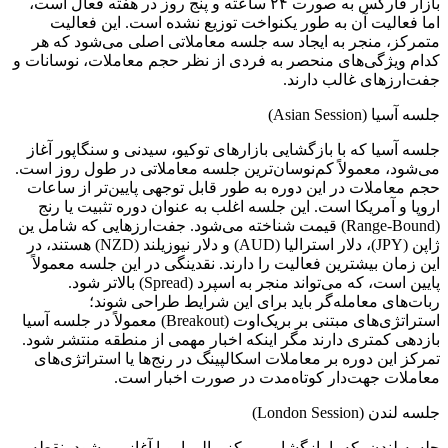
بازار فارکس به صورت ۲۴ ساعته و پنج روز در هفته فعال است،
اما فعالیت آن به طور یکنواخت توزیع نشده است. این فعالیت
متمرکز، منجر به ایجاد سه جلسه معاملاتی اصلی می‌شود که هر
کدام ویژگی‌های منحصر به فردی از نظر حجم معاملات، نوسانات و
جفت‌ارزهای غالب دارند.
جلسه آسیا (Asian Session)
جلسه آسیا که با بازگشایی بازارهای توکیو، سیدنی و سنگاپور آغاز
می‌شود، معمولاً کم‌نوسان‌ترین جلسه معاملاتی در طول روز است.
حجم معاملات در این دوره به طور قابل توجهی پایین‌تر از ساعات
اروپا و آمریکا است. این جلسه اغلب به عنوان دوره تثبیت یا رنج
(Range-Bound) قیمت شناخته می‌شود. جفت‌ارزهایی که شامل ین
ژاپن (JPY)، دلار استرالیا (AUD) و دلار نیوزیلند (NZD) هستند، در
این زمان بیشترین فعالیت را دارند. نقدینگی در این جلسه معمولاً
پایین است، که می‌تواند منجر به اسپرد (Spread) بالاتر شود.
ربات‌های معامله‌گر باید برای این شرایط طراحی شوند؛
استراتژی‌های مبتنی بر بریک‌اوت (Breakout) معمولاً در جلسه آسیا
بازدهی کمتری دارند مگر اینکه اخبار مهمی از منطقه منتشر شود.
تمرکز این دوره بر معاملات اسکالپینگ در رنج‌ها یا استراتژی‌های
معاملات جهت‌دار کوتاه‌مدت در صورت اخبار است.
جلسه لندن (London Session)
جلسه لندن، که با بازگشایی مرکز مالی اروپا آغاز می‌شود، نقطه