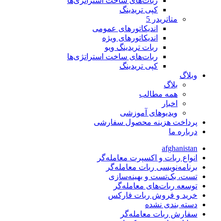
ربات‌های ساخت استراتژی‌ها
کپی تریدینگ
متاتريدر 5
اندیکاتورهای عمومی
اندیکاتورهای ویژه
ربات تریدینگ ویو
ربات‌های ساخت استراتژی‌ها
کپی تریدینگ
وبلاگ
بلاگ
همه مطالب
اخبار
ویدیوهای آموزشی
پرداخت هزینه محصول سفارشی
درباره ما
afghanistan
انواع ربات و اکسپرت معامله‌گر
برنامه‌نویسی ربات معامله‌گر
تست، بک‌تست و بهینه‌سازی
توسعه ربات‌های معامله‌گر
خرید و فروش ربات فارکس
دسته بندی نشده
سفارش ربات معامله‌گر