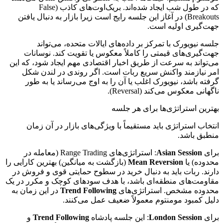
که در طول شب ایجاد شده‌اند. بریک‌اوت‌های کاذب (False
Breakouts) در آغاز این جلسه رایج است زیرا بازار به دنبال یافتن
جهت‌گیری اولیه است.
جلسه نیویورک با تمرکز بر داده‌های ایالات متحده، می‌تواند
جهت‌گیری‌های قیمتی را کاملاً معکوس یا تقویت کند. نوسانات
می‌تواند به سرعت از طریق اخبار اقتصادی مهم ایجاد شود، که این
امر نیازمند واکنش سریع ربات است. اگر روندی در لندن شکل
گرفته باشد، نیویورک اغلب یا آن را به اوج می‌رساند یا به طور
ناگهانی معکوس می‌کند (Reversal).
بهترین استراتژی‌ها برای هر جلسه
انتخاب استراتژی باید مستقیماً با ویژگی‌های بازار در آن زمان
منطبق باشد.
برای
Asian Session
: استراتژی‌های Range Trading (معامله در
محدوده) یا
Mean Reversion
(بازگشت به میانگین) بهترین کارایی را
دارند. ربات باید به دنبال خرید در سطوح حمایتی قوی و فروش در
مقاومت‌های منطقه‌ای باشد، با هدف سودهای کوچک و مکرر در یک
محدوده مشخص. استراتژی‌های
Trend Following
در این زمان به
دلیل کمبود مومنتوم معمولاً ضعیف عمل می‌کنند.
برای
London Session
: این جلسه پادشاه
Trend Following
و