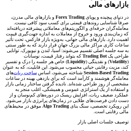
بازارهای مالی
در دنیای پیچیده و پویای
Forex Trading
و بازارهای مالی مدرن،
صرفاً شناسایی روندهای قیمتی برای کسب سود کافی نیست.
معامله‌گران حرفه‌ای و الگوریتم‌های معاملاتی پیشرفته دریافته‌اند
که زمان‌بندی ورود و خروج از معاملات به اندازه جهت‌گیری قیمت
اهمیت دارد. بازارهای مالی جهانی، به‌ویژه بازار فارکس، تحت تأثیر
ساعات کاری مراکز مالی بزرگ جهان قرار دارند که به طور سنتی
به سه جلسه اصلی تقسیم می‌شوند: آسیا، لندن و نیویورک. توانایی
طراحی یک
Trading Bot
که بتواند رفتار قیمت، نوسانات
(
Volatility
) و نقدینگی (
Liquidity
) خاص هر جلسه را درک و تفسیر
کند، مزیت رقابتی حیاتی محسوب می‌شود. این قابلیت، که به عنوان
Session-Based Trading
شناخته می‌شود، اساس
ساخت ربات
‌های
معامله‌گر هوشمند و کارآمد است که برای بازدهی بهینه در ساعات
مشخصی از روز طراحی شده‌اند. نادیده گرفتن ساختار زمانی بازار
و استفاده از یک استراتژی عمومی و همیشگی، اغلب منجر به
عملکرد ضعیف ربات، افزایش ریسک در دوره‌های کم‌نوسان و از
دست دادن فرصت‌های طلایی در زمان‌های پرانرژی بازار می‌شود.
این رویکرد تخصصی، سنگ بنای
Algo Trading
موفق در محیط‌های
مالی رقابتی است.
توصیف جلسات اصلی بازار