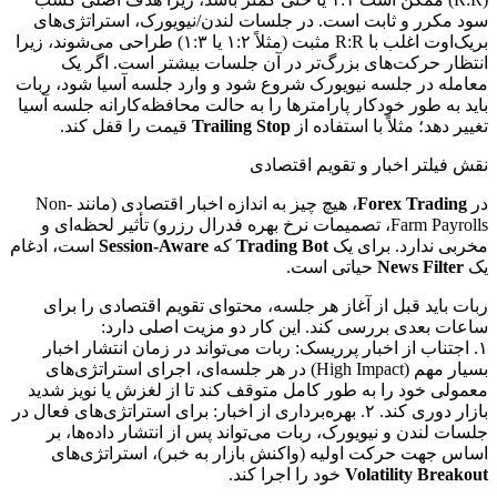
سود مکرر و ثابت است. در جلسات لندن/نیویورک، استراتژی‌های
بریک‌اوت اغلب با R:R مثبت (مثلاً ۱:۲ یا ۱:۳) طراحی می‌شوند، زیرا
انتظار حرکت‌های بزرگ‌تر در آن جلسات بیشتر است. اگر یک
معامله در جلسه نیویورک شروع شود و وارد جلسه آسیا شود، ربات
باید به طور خودکار پارامترها را به حالت محافظه‌کارانه جلسه آسیا
تغییر دهد؛ مثلاً با استفاده از
Trailing Stop
قیمت را قفل کند.
نقش فیلتر اخبار و تقویم اقتصادی
در
Forex Trading
، هیچ چیز به اندازه اخبار اقتصادی (مانند Non-
Farm Payrolls، تصمیمات نرخ بهره فدرال رزرو) تأثیر لحظه‌ای و
مخربی ندارد. برای یک
Trading Bot
که
Session-Aware
است، ادغام
یک
News Filter
حیاتی است.
ربات باید قبل از آغاز هر جلسه، محتوای تقویم اقتصادی را برای
ساعات بعدی بررسی کند. این کار دو مزیت اصلی دارد:
۱. اجتناب از اخبار پرریسک: ربات می‌تواند در زمان انتشار اخبار
بسیار مهم (High Impact) در هر جلسه‌ای، اجرای استراتژی‌های
معمولی خود را به طور کامل متوقف کند تا از لغزش یا نویز شدید
بازار دوری کند. ۲. بهره‌برداری از اخبار: برای استراتژی‌های فعال در
جلسات لندن و نیویورک، ربات می‌تواند پس از انتشار داده‌ها، بر
اساس جهت حرکت اولیه (واکنش بازار به خبر)، استراتژی‌های
Volatility Breakout
خود را اجرا کند.