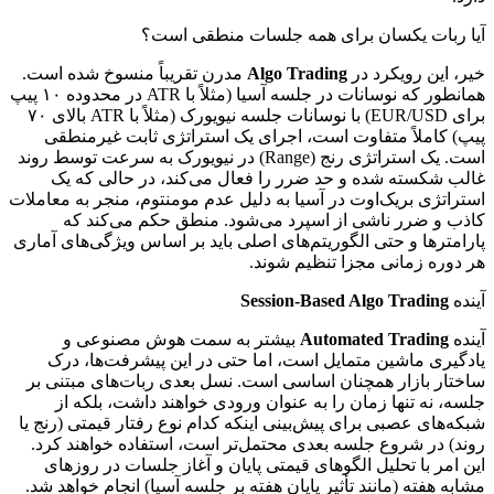
آیا ربات یکسان برای همه جلسات منطقی است؟
خیر، این رویکرد در
Algo Trading
مدرن تقریباً منسوخ شده است.
همانطور که نوسانات در جلسه آسیا (مثلاً با ATR در محدوده ۱۰ پیپ
برای EUR/USD) با نوسانات جلسه نیویورک (مثلاً با ATR بالای ۷۰
پیپ) کاملاً متفاوت است، اجرای یک استراتژی ثابت غیرمنطقی
است. یک استراتژی رنج (Range) در نیویورک به سرعت توسط روند
غالب شکسته شده و حد ضرر را فعال می‌کند، در حالی که یک
استراتژی بریک‌اوت در آسیا به دلیل عدم مومنتوم، منجر به معاملات
کاذب و ضرر ناشی از اسپرد می‌شود. منطق حکم می‌کند که
پارامترها و حتی الگوریتم‌های اصلی باید بر اساس ویژگی‌های آماری
هر دوره زمانی مجزا تنظیم شوند.
آینده
Session-Based Algo Trading
آینده
Automated Trading
بیشتر به سمت هوش مصنوعی و
یادگیری ماشین متمایل است، اما حتی در این پیشرفت‌ها، درک
ساختار بازار همچنان اساسی است. نسل بعدی ربات‌های مبتنی بر
جلسه، نه تنها زمان را به عنوان ورودی خواهند داشت، بلکه از
شبکه‌های عصبی برای پیش‌بینی اینکه کدام نوع رفتار قیمتی (رنج یا
روند) در شروع جلسه بعدی محتمل‌تر است، استفاده خواهند کرد.
این امر با تحلیل الگوهای قیمتی پایان و آغاز جلسات در روزهای
مشابه هفته (مانند تأثیر پایان هفته بر جلسه آسیا) انجام خواهد شد.