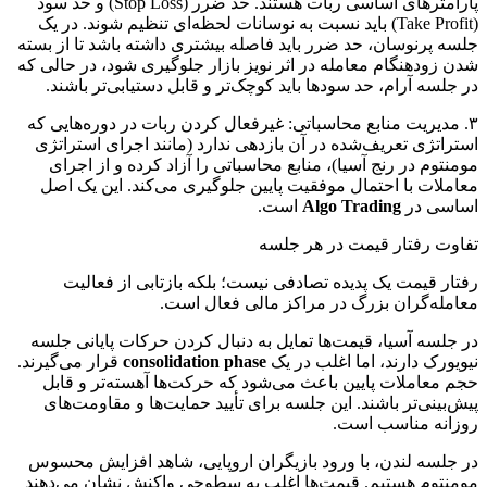
پارامترهای اساسی ربات هستند. حد ضرر (Stop Loss) و حد سود
(Take Profit) باید نسبت به نوسانات لحظه‌ای تنظیم شوند. در یک
جلسه پرنوسان، حد ضرر باید فاصله بیشتری داشته باشد تا از بسته
شدن زودهنگام معامله در اثر نویز بازار جلوگیری شود، در حالی که
در جلسه آرام، حد سودها باید کوچک‌تر و قابل دستیابی‌تر باشند.
۳. مدیریت منابع محاسباتی: غیرفعال کردن ربات در دوره‌هایی که
استراتژی تعریف‌شده در آن بازدهی ندارد (مانند اجرای استراتژی
مومنتوم در رنج آسیا)، منابع محاسباتی را آزاد کرده و از اجرای
معاملات با احتمال موفقیت پایین جلوگیری می‌کند. این یک اصل
اساسی در
Algo Trading
است.
تفاوت رفتار قیمت در هر جلسه
رفتار قیمت یک پدیده تصادفی نیست؛ بلکه بازتابی از فعالیت
معامله‌گران بزرگ در مراکز مالی فعال است.
در جلسه آسیا، قیمت‌ها تمایل به دنبال کردن حرکات پایانی جلسه
نیویورک دارند، اما اغلب در یک
consolidation phase
قرار می‌گیرند.
حجم معاملات پایین باعث می‌شود که حرکت‌ها آهسته‌تر و قابل
پیش‌بینی‌تر باشند. این جلسه برای تأیید حمایت‌ها و مقاومت‌های
روزانه مناسب است.
در جلسه لندن، با ورود بازیگران اروپایی، شاهد افزایش محسوس
مومنتوم هستیم. قیمت‌ها اغلب به سطوحی واکنش نشان می‌دهند