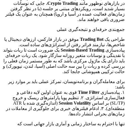
در بازارهای نوظهور مانند
Crypto Trading
، جایی که نوسانات
بسیار شدید است، رویکردهای مبتنی بر جلسه (با در نظر گرفتن
زمان‌های فعالیت عمده در آسیا و اروپا) همچنان به عنوان یک فیلتر
ضروری باقی خواهند ماند.
جمع‌بندی حرفه‌ای و نتیجه‌گیری عملی
طراحی یک
Trading Bot
موفق در بازار فارکس، ارزهای دیجیتال یا
شاخص‌ها، نیازمند فراتر رفتن از استراتژی‌های ساده است.
پیاده‌سازی
Session-Based Trading
یک ضرورت است تا ربات بتواند
با نقدینگی و نوسانات متغیر روزانه سازگار شود. یک ربات حرفه‌ای
باید دارای یک ماژول مرکزی باشد که به طور مستمر زمان فعلی را
بررسی کرده و ربات را بین سه حالت اصلی (آسیا، لندن، نیویورک) و
حالت ترکیبی همپوشانی جابجا کند.
برای معامله‌گران و برنامه‌نویسان، تمرکز عملی باید بر موارد زیر
باشد:
۱. پیاده‌سازی
Time Filter
قوی به عنوان اولین لایه دفاعی و
فعال‌سازی استراتژی. ۲. تنظیم پویا پارامترهای ریسک و خروج
(SL/TP) بر اساس
Session Volatility
(اندازه‌گیری شده با ATR
منطقه‌ای). ۳. ادغام فیلترهای خبری برای جلوگیری از معاملات در
زمان‌های بحرانی انتشار داده‌ها.
تنها با احترام به ساختار زمانی و آماری بازار جهانی است که