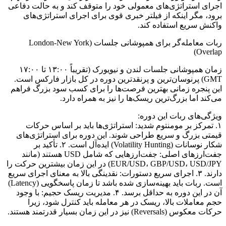
اجرای استراتژی‌های معمولی خود را متوقف کند و به حالت دفاعی
برود، مگر اینکه از فیلتر خبری قوی برای اجرای استراتژی‌های
واکنش سریع استفاده کند.
ربات معامله‌گر برای همپوشانی جلسات (London-New York
Overlap)
زمان همپوشانی جلسات لندن و نیویورک (تقریباً ۱۳:۰۰ تا ۱۷:۰۰
GMT) پرنوسان‌ترین و پرنقدترین دوره در کل بازار فارکس است.
این پنجره زمانی بهترین فرصت‌ها را برای کسب سود بزرگ فراهم
می‌کند اما بزرگ‌ترین ریسک‌ها را نیز به همراه دارد.
ویژگی‌های ربات این دوره:
۱. تمرکز بر مومنتوم شدید: استراتژی‌ها باید بر اساس حرکات
قیمتی بزرگ و سریع طراحی شوند. این دوره برای استراتژی‌های
شکار نوسانات (Volatility Hunting) ایده‌آل است. ۲. تأکید بر
جفت‌ارزهای اصلی: جفت‌ارزهایی که شامل USD هستند (مانند
EUR/USD، GBP/USD، USD/JPY) در این زمان بیشترین حرکت را
دارند. ۳. اجرای سریع دستورات: نقدینگی بالا به معنای اجرای سریع
است. ربات باید بهینه‌سازی شده باشد تا زمان پاسخگویی (Latency)
آن در این دوره به حداقل برسد. ۴. مدیریت ریسک حجیم: با وجود
حجم معاملات بالا، ریسک در هر معامله باید کنترل شود، زیرا
حرکات معکوس (Reversals) نیز در این زمان بسیار قدرتمند هستند.