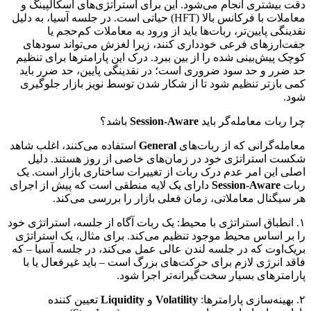
دقت بیشتری انجام می‌شود. این برای استراتژی‌های اسکالپینگ و
معاملات با فرکانس بالا (HFT) حیاتی است. در جلسه آسیا، به دلیل
نقدینگی پایین‌تر، ربات‌ها باید از ورود به معاملات کم‌حجم یا
جفت‌ارزهای فرعی خودداری کنند، زیرا لغزش می‌تواند سودهای
کوچک پیش‌بینی شده را از بین ببرد. درک این پارامترها برای تنظیم
حد ضرر و حد سود ضروری است؛ در نقدینگی پایین، حد ضرر باید
کمی بازتر تنظیم شود تا از شکار شدن توسط نویز بازار جلوگیری
شود.
چرا ربات معامله‌گر باید
Session-Aware
باشد؟
معامله‌گرانی که از ربات‌های
General
استفاده می‌کنند، اغلب شاهد
شکست استراتژی خود در زمان‌های خاصی از روز هستند. دلیل
اصلی این امر عدم درک ربات از تغییرات ساختاری بازار است. یک
ربات
Session-Aware
دارای یک لایه منطقی است که پیش از اجرای
هر سیگنال معاملاتی، زمان فعلی بازار را بررسی می‌کند.
۱. انطباق استراتژی با محیط: یک ربات آگاه از جلسه، استراتژی خود
را بر اساس محیط موجود تنظیم می‌کند. برای مثال، یک استراتژی
بریک‌اوت که در جلسه لندن عالی عمل می‌کند، در جلسه آسیا – که
فاقد انرژی لازم برای حرکت‌های بزرگ است – باید غیرفعال یا با
پارامترهای بسیار سخت‌گیرانه‌تر اجرا شود.
۲. بهینه‌سازی پارامترها:
Volatility
و
Liquidity
تعیین کننده