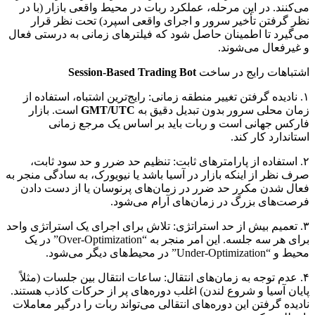
می‌کنند. در این مرحله، عملکرد ربات در محیط واقعی بازار (با در
نظر گرفتن تأخیر سرور و اجرای واقعی اسپرد) تحت نظر قرار
می‌گیرد تا اطمینان حاصل شود که فیلترهای زمانی به درستی فعال
و غیرفعال می‌شوند.
اشتباهات رایج در ساخت
Session-Based Trading Bot
۱. نادیده گرفتن تغییر منطقه زمانی: رایج‌ترین اشتباه، استفاده از
زمان محلی سرور بدون تبدیل دقیق به
GMT/UTC
است. بازار
فارکس جهانی است و ربات باید بر اساس یک مرجع زمانی
استاندارد کار کند.
۲. استفاده از پارامترهای ثابت: تنظیم حد ضرر و حد سود ثابت،
صرف نظر از اینکه بازار در آسیا باشد یا نیویورک، به سادگی منجر به
فعال شدن مکرر حد ضرر در زمان‌های پرنوسان یا از دست دادن
فرصت‌های بزرگ در زمان‌های آرام می‌شود.
۳. تعمیم بیش از حد استراتژی: تلاش برای اجرای یک استراتژی واحد
برای هر سه جلسه. این امر منجر به “Over-Optimization” در یک
محیط و “Under-Optimization” در محیط‌های دیگر می‌شود.
۴. عدم توجه به زمان‌های انتقال: ساعات انتقال بین جلسات (مثلاً
پایان آسیا و شروع لندن) اغلب دوره‌های پر از حرکات کاذب هستند.
نادیده گرفتن این دوره‌های انتقالی می‌تواند ربات را درگیر معاملات