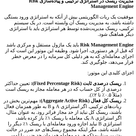
مدیریت ریسک در استراتژی ترکیبی و پیاده‌سازی Risk
Management Engine
موفقیت یک ربات الگوریتمی بیش از آنکه به استراتژی ورود بستگی
داشته باشد، به مدیریت ریسک آن وابسته است. در یک سیستم
ترکیبی، ریسک مدیریت‌شده توسط هر استراتژی باید با استراتژی
دیگر هماهنگ شود.
Risk Management Engine
باید یک ماژول مستقل و مرکزی باشد
که قبل از هر دستوری، اجرا شود. وظیفه این موتور این است که از
اجرای معامله‌ای که به هر دلیلی کل سرمایه را در معرض خطر
قرار می‌دهد، جلوگیری کند.
اجزای کلیدی این موتور:
ریسک درصدی ثابت (Fixed Percentage Risk):
تعیین حداکثر
درصدی از کل حساب که در هر معامله مجاز به ریسک است
(مثلاً ۰.۵٪ تا ۲٪).
ریسک کل فعال (Aggregate Active Risk):
مهم‌ترین بخش در
ربات‌های ترکیبی. اگر استراتژی A و B به طور همزمان فعال
باشند، ریسک کل نباید از حد مجاز فراتر رود. به عنوان مثال،
اگر استراتژی A یک معامله با ریسک ۱٪ باز کرده باشد،
استراتژی B نباید اجازه ورود معامله‌ای با ریسک ۱٪ دیگر را
داشته باشد، مگر اینکه مجموع ریسک‌های حد ضرر در حالت
بدترین سناریو (که هر دو معامله همزمان حد ضرر را لمس