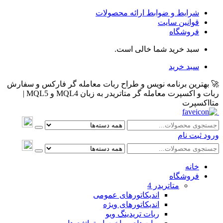
شرایط و ضوابط ارائه محصولات
قوانین سایت
فروشگاه
سبد خرید شما خالی است.
سبد خرید
🚀 بهترین برنامه نویس و طراح ربات معامله گر فارکس و سفارش
ربات و اکسپرت معامله گر متاتریدر به زبان MQL4 و MQL5 |
متااکسپرت
ورود
ثبت نام
خانه
فروشگاه
متاتريدر 4
اندیکاتورهای عمومی
اندیکاتورهای ویژه
ربات تریدینگ ویو