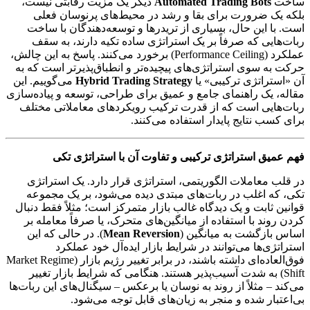
ساخت
Automated Trading Bots
دیگر یک مزیت رقابتی نیست،
بلکه یک ضرورت برای بقا و رشد در محیط‌های پرنوسان فعلی
است. با این حال، بسیاری از تریدرها و توسعه‌دهندگان با ساخت
ربات‌هایی که صرفاً بر یک استراتژی ساده تکیه دارند، به سقف
عملکرد (Performance Ceiling) برخورد می‌کنند. پاسخ به این چالش،
حرکت به سوی استراتژی‌های پیچیده‌تر و انطباق‌پذیرتر است که به
آن «استراتژی ترکیبی» یا
Hybrid Trading Strategy
می‌گوییم. این
مقاله، یک راهنمای جامع و عمیق برای طراحی، توسعه و پیاده‌سازی
ربات‌هایی است که از قدرت ترکیب رویکردهای معاملاتی مختلف
برای کسب نتایج پایدار استفاده می‌کنند.
فهم عمیق استراتژی ترکیبی و تفاوت آن با استراتژی تکی
در قلب معاملات الگوریتمی، استراتژی قرار دارد. یک استراتژی
تکی، که اغلب در ربات‌های مبتدی دیده می‌شود، بر یک مجموعه
قوانین ثابت و یک دیدگاه غالب بازار متمرکز است؛ مثلاً فقط دنبال
کردن روند با استفاده از میانگین‌های متحرک، یا صرفاً معامله بر
اساس بازگشت به میانگین (
Mean Reversion
). در حالی که این
استراتژی‌ها می‌توانند در شرایط بازار ایده‌آل خود عملکرد
فوق‌العاده‌ای داشته باشند، در برابر تغییر رژیم بازار (Market Regime
Shift) به شدت آسیب‌پذیر هستند. هنگامی که شرایط بازار تغییر
می‌کند – مثلاً از روند به نوسان یا برعکس – سیگنال‌های این ربات‌ها
بی‌اعتبار شده و منجر به زیان‌های قابل توجه می‌شود.