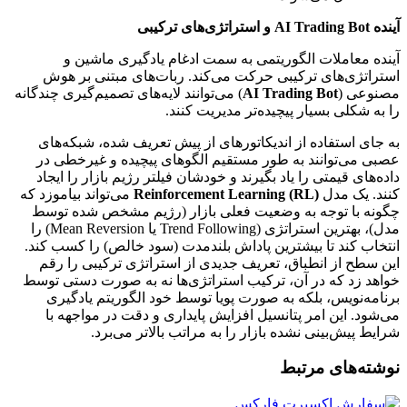
آینده AI Trading Bot و استراتژی‌های ترکیبی
آینده معاملات الگوریتمی به سمت ادغام یادگیری ماشین و
استراتژی‌های ترکیبی حرکت می‌کند. ربات‌های مبتنی بر هوش
مصنوعی (
AI Trading Bot
) می‌توانند لایه‌های تصمیم‌گیری چندگانه
را به شکلی بسیار پیچیده‌تر مدیریت کنند.
به جای استفاده از اندیکاتورهای از پیش تعریف شده، شبکه‌های
عصبی می‌توانند به طور مستقیم الگوهای پیچیده و غیرخطی در
داده‌های قیمتی را یاد بگیرند و خودشان فیلتر رژیم بازار را ایجاد
کنند. یک مدل
Reinforcement Learning (RL)
می‌تواند بیاموزد که
چگونه با توجه به وضعیت فعلی بازار (رژیم مشخص شده توسط
مدل)، بهترین استراتژی (Trend Following یا Mean Reversion) را
انتخاب کند تا بیشترین پاداش بلندمدت (سود خالص) را کسب کند.
این سطح از انطباق، تعریف جدیدی از استراتژی ترکیبی را رقم
خواهد زد که در آن، ترکیب استراتژی‌ها نه به صورت دستی توسط
برنامه‌نویس، بلکه به صورت پویا توسط خود الگوریتم یادگیری
می‌شود. این امر پتانسیل افزایش پایداری و دقت در مواجهه با
شرایط پیش‌بینی نشده بازار را به مراتب بالاتر می‌برد.
نوشته‌های مرتبط