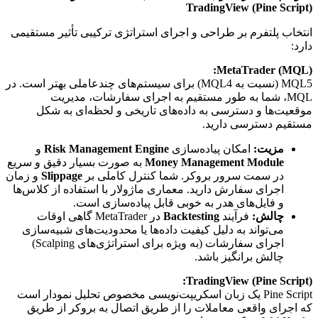
TradingView (Pine Script)
انتخاب پلتفرم بر طراحی و اجرای استراتژی ترکیبی تأثیر مستقیمی
دارد:
MetaTrader (MQL):
MQL5 (نسبت به MQL4) برای سیستم‌های چندعاملی بهتر است. در
MQL، شما به طور مستقیم به اجرای سفارشات، مدیریت
موقعیت‌ها و دسترسی به داده‌های تاریخی و لحظه‌ای به شکل
مستقیم دسترسی دارید.
مزیت:
امکان پیاده‌سازی
Risk Management Engine
و
Money Management Module
به صورت بسیار دقیق و سریع
در سمت سرور بروکر. شما کنترل کاملی بر
Slippage
و زمان
اجرای سفارش دارید. معماری ماژولار با استفاده از کلاس‌ها
و فایل‌های هدر به خوبی قابل پیاده‌سازی است.
چالش:
فرآیند
Backtesting
در MetaTrader گاهی اوقات
می‌تواند به دلیل کیفیت داده‌ها یا محدودیت‌های شبیه‌سازی
اجرای سفارشات (به ویژه برای استراتژی‌های Scalping)
چالش برانگیز باشد.
TradingView (Pine Script):
Pine Script یک زبان اسکریپت‌نویسی مخصوص تحلیل نمودار است
که اجرای واقعی معاملات را از طریق اتصال به بروکر از طریق