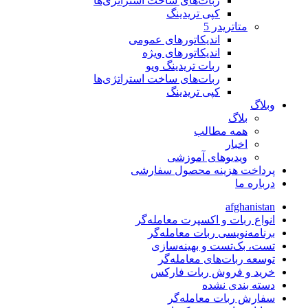
ربات‌های ساخت استراتژی‌ها
کپی تریدینگ
متاتريدر 5
اندیکاتورهای عمومی
اندیکاتورهای ویژه
ربات تریدینگ ویو
ربات‌های ساخت استراتژی‌ها
کپی تریدینگ
وبلاگ
بلاگ
همه مطالب
اخبار
ویدیوهای آموزشی
پرداخت هزینه محصول سفارشی
درباره ما
afghanistan
انواع ربات و اکسپرت معامله‌گر
برنامه‌نویسی ربات معامله‌گر
تست، بک‌تست و بهینه‌سازی
توسعه ربات‌های معامله‌گر
خرید و فروش ربات فارکس
دسته بندی نشده
سفارش ربات معامله‌گر