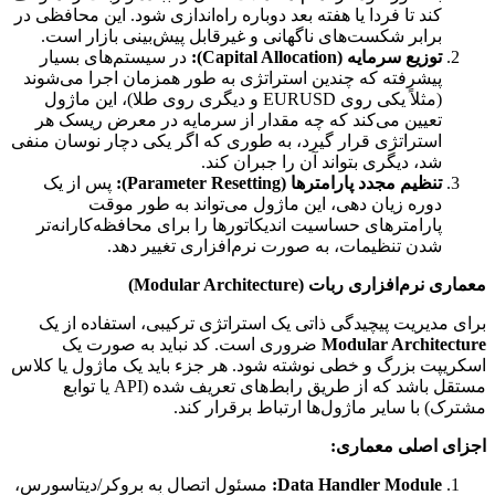
کند تا فردا یا هفته بعد دوباره راه‌اندازی شود. این محافظی در
برابر شکست‌های ناگهانی و غیرقابل پیش‌بینی بازار است.
توزیع سرمایه (Capital Allocation):
در سیستم‌های بسیار
پیشرفته که چندین استراتژی به طور همزمان اجرا می‌شوند
(مثلاً یکی روی EURUSD و دیگری روی طلا)، این ماژول
تعیین می‌کند که چه مقدار از سرمایه در معرض ریسک هر
استراتژی قرار گیرد، به طوری که اگر یکی دچار نوسان منفی
شد، دیگری بتواند آن را جبران کند.
تنظیم مجدد پارامترها (Parameter Resetting):
پس از یک
دوره زیان دهی، این ماژول می‌تواند به طور موقت
پارامترهای حساسیت اندیکاتورها را برای محافظه‌کارانه‌تر
شدن تنظیمات، به صورت نرم‌افزاری تغییر دهد.
معماری نرم‌افزاری ربات (Modular Architecture)
برای مدیریت پیچیدگی ذاتی یک استراتژی ترکیبی، استفاده از یک
Modular Architecture
ضروری است. کد نباید به صورت یک
اسکریپت بزرگ و خطی نوشته شود. هر جزء باید یک ماژول یا کلاس
مستقل باشد که از طریق رابط‌های تعریف شده (API یا توابع
مشترک) با سایر ماژول‌ها ارتباط برقرار کند.
اجزای اصلی معماری:
Data Handler Module:
مسئول اتصال به بروکر/دیتاسورس،