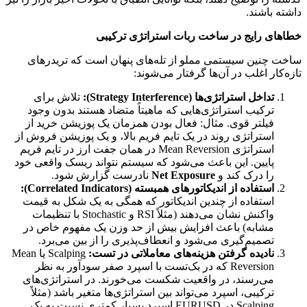
داشته باشند.
خطاهای رایج در ساخت ربات استراتژی ترکیبی
ساخت چنین سیستمی مملو از تله‌های پنهان است که تریدرهای
تازه‌کار اغلب در آن‌ها گرفتار می‌شوند:
تداخل استراتژی‌ها (Strategy Interference):
تلاش برای
ترکیب استراتژی‌هایی که ماهیتاً متضاد هستند بدون وجود
فیلتر قوی. مثال: فعال بودن همزمان یک پوزیشن خرید از
استراتژی روند در یک تایم فریم بالا، و یک پوزیشن فروش از
استراتژی Mean Reversion در همان جفت ارز در تایم فریم
پایین. این باعث می‌شود که سیستم نتواند ریسک واقعی خود
را درک کند و
Net Exposure
نادرست گزارش شود.
استفاده از اندیکاتورهای همبسته (Correlated Indicators):
استفاده از چندین اندیکاتور که همگی به یک شکل به قیمت
واکنش نشان می‌دهند (مثلاً RSI و Stochastic با تنظیمات
مشابه) باعث افزایش بیش از حد وزن یک مفهوم خاص در
تصمیم‌گیری می‌شود و انعطاف‌پذیری را از بین می‌برد.
نادیده گرفتن هزینه‌های معاملاتی در تست:
Scalping یا Mean
Reversion که در بک‌تست با اسپرد صفر سودآور به نظر
می‌رسند، در واقعیت شکست می‌خورند. در استراتژی‌های
ترکیبی، اسپرد می‌تواند بین استراتژی‌ها متغیر باشد (مثلاً
Scalping در EURUSD اسپرد بسیار کمتری نسبت به یک