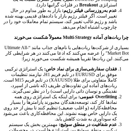
استراتژی
Breakout
در فلزات گرانبها دارد).
عدم به‌روزرسانی فیلتر رژیم:
بازار به طور مداوم در حال
تغییر است. اگر فیلتر رژیم بازار با داده‌های قدیمی بهینه شده
باشد و رژیم غالب تغییر کند، سیستم تمام معاملات خود را در
چارچوب اشتباه انجام می‌دهد.
چرا ربات‌های آماده Multi-Strategy معمولاً شکست می‌خورند
بسیاری از شرکت‌ها ربات‌هایی با نام‌های جذاب مانند “Ultimate All-
Market Bot” را عرضه می‌کنند که ادعا می‌کنند در هر شرایطی کار
می‌کنند. این ربات‌ها تقریباً همیشه شکست می‌خورند زیرا:
فقدان سفارشی‌سازی برای نماد خاص:
یک استراتژی ترکیبی
موفق برای EURUSD در تایم فریم H1، نیازمند تنظیمات
کاملاً متفاوتی برای طلا (XAUUSD) در تایم فریم M15 است.
ربات‌های آماده این تفاوت‌های ظریف (که ناشی از اسپرد،
نقدینگی و نوسان ذاتی دارایی است) را در نظر نمی‌گیرند.
Overfitting عمومی:
برای اینکه یک استراتژی روی همه
نمادها کار کند، توسعه‌دهندگان مجبورند پارامترها را بسیار
محافظه‌کارانه (و اغلب ضعیف) تنظیم کنند تا بیش از حد روی
یک دارایی خاص بهینه نشوند. این محافظه‌کاری باعث می‌شود
که سودآوری به شدت کاهش یابد.
عدم شفافیت در منطق سوئیچ:
مهمترین بخش یک سیستم
ترکیبی، منطق سوئیچ بین استراتژی‌ها است. در محصولات