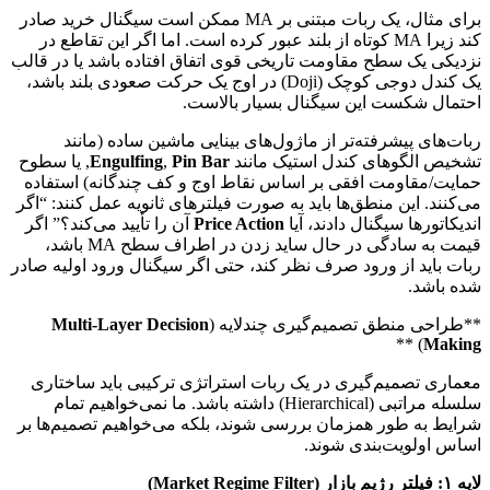
برای مثال، یک ربات مبتنی بر MA ممکن است سیگنال خرید صادر
کند زیرا MA کوتاه از بلند عبور کرده است. اما اگر این تقاطع در
نزدیکی یک سطح مقاومت تاریخی قوی اتفاق افتاده باشد یا در قالب
یک کندل دوجی کوچک (Doji) در اوج یک حرکت صعودی بلند باشد،
احتمال شکست این سیگنال بسیار بالاست.
ربات‌های پیشرفته‌تر از ماژول‌های بینایی ماشین ساده (مانند
تشخیص الگوهای کندل استیک مانند
Pin Bar
,
Engulfing
, یا سطوح
حمایت/مقاومت افقی بر اساس نقاط اوج و کف چندگانه) استفاده
می‌کنند. این منطق‌ها باید به صورت فیلترهای ثانویه عمل کنند: “اگر
اندیکاتورها سیگنال دادند، آیا
Price Action
آن را تأیید می‌کند؟” اگر
قیمت به سادگی در حال ساید زدن در اطراف سطح MA باشد،
ربات باید از ورود صرف نظر کند، حتی اگر سیگنال ورود اولیه صادر
شده باشد.
**طراحی منطق تصمیم‌گیری چندلایه (
Multi-Layer Decision
) **
Making
معماری تصمیم‌گیری در یک ربات استراتژی ترکیبی باید ساختاری
سلسله مراتبی (Hierarchical) داشته باشد. ما نمی‌خواهیم تمام
شرایط به طور همزمان بررسی شوند، بلکه می‌خواهیم تصمیم‌ها بر
اساس اولویت‌بندی شوند.
لایه ۱: فیلتر رژیم بازار (Market Regime Filter)