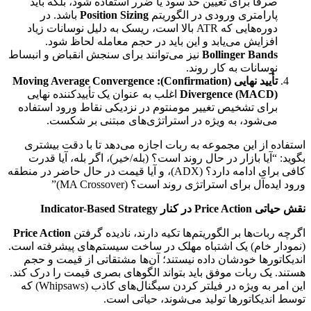
صرفاً برای تعیین حد سود یا ضرر استفاده شود، بلکه باید
پارامتری ورودی در الگوریتم
Position Sizing
باشد. در
دوره‌هایی که ATR بالا است، ریسک به دلیل نوسانات زیاد
افزایش می‌یابد و این باید در حجم معامله لحاظ شود.
Bollinger Bands
نیز می‌توانند برای سنجش انقباض و انبساط
نوسانات به کار روند.
تأیید نهایی (Confirmation):
Moving Average Convergence
Divergence (MACD)
اغلب به عنوان یک تأییدکننده نهایی
برای تشخیص تغییر مومنتوم در نزدیکی نقاط ورود استفاده
می‌شود، به ویژه در استراتژی‌های مبتنی بر شکست.
استفاده از این مجموعه به ربات اجازه می‌دهد تا با دقت بیشتری
بگوید: “آیا بازار در حال روند است؟ (بله/خیر)، اگر بله، آیا قدرت
کافی برای ادامه دارد؟ (ADX)، و آیا قیمت در حال حاضر در منطقه
ورود ایده‌آل برای استراتژی روند است؟ (MA Crossover)”
نقش حیاتی Price Action در کنار Indicator-Based Strategy
اگرچه ربات‌ها بر الگوریتم‌ها تکیه دارند، نادیده گرفتن
Price Action
(نمودار خام) یک اشتباه مهلک در ساخت سیستم‌های پیشرفته است.
اندیکاتورها خودشان داده نیستند؛ آن‌ها مشتقاتی از قیمت و حجم
هستند. یک ربات موفق باید بتواند الگوهای بصری قیمت را درک کند.
این امر به ویژه در فیلتر کردن سیگنال‌های کاذب (Whipsaws) که
توسط اندیکاتورها تولید می‌شوند، حیاتی است.