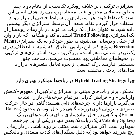
استراتژی ترکیبی، بر خلاف رویکرد تک‌بعدی، از ادغام دو یا چند
منطق معاملاتی مجزا و اغلب متضاد بهره می‌برد. هدف اصلی این
است که نقاط قوت هر استراتژی در شرایط خاصی از بازار مورد
استفاده قرار گیرد و نقاط ضعف آن توسط استراتژی دیگر پوشش
داده شود. به عنوان مثال، یک ربات می‌تواند در بازارهای روندساز از
یک استراتژی
Trend Following
استفاده کند و هنگامی که بازار وارد
فاز خنثی و نوسانی می‌شود، به طور خودکار به یک استراتژی
Mean
Reversion
سوئیچ کند. این توانایی انطباق، که شبیه به انعطاف‌پذیری
یک تریدر انسانی ماهر است، بزرگترین مزیت استراتژی‌های ترکیبی
در محیط‌های معاملاتی پویا محسوب می‌شود. ساخت چنین
سیستمی نیازمند درک عمیقی از نحوه تعامل متغیرهای بازار با
مدل‌های ریاضی مختلف است.
چرا Hybrid Trading Strategy در ربات‌ها عملکرد بهتری دارد
عملکرد برتر ربات‌های مبتنی بر استراتژی ترکیبی از مفهوم «کاهش
واریانس» و «افزایش کارایی در تمام چرخه‌های بازار» نشأت
می‌گیرد. بازارها دارای چرخه‌های ذاتی هستند: گاهی در حال حرکت
صعودی یا نزولی قوی (روند)، گاهی در حال نوسان محدود (Range-
Bound)، و گاهی در حال آماده‌سازی برای شکست‌های بزرگ
(Volatility Spikes). یک ربات تک‌بعدی تنها در یکی از این چرخه‌ها
سودآور است. اگر استراتژی شما مبتنی بر روند باشد، در بازارهای
رنج ضررده خواهد بود (به دلیل سیگنال‌های کاذب متعدد)، و بالعکس.