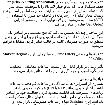
**لایه ۵: مدیریت ریسک و حجم (
Risk & Sizing Application
) **
فقط سیگنال‌هایی که تمام چهار لایه بالا را با موفقیت پشت سر
گذاشته‌اند، به این لایه می‌رسند. در اینجا، حجم معامله بر اساس نرخ
ریسک مجاز (مثلاً ۱٪ از سرمایه) و فاصله حد ضرر (با استفاده از
ATR
) محاسبه می‌شود. این لایه نهایی است و دستور اجرایی
(Buy/Sell Order) را صادر می‌کند.
این ساختار چندلایه تضمین می‌کند که هیچ تصمیمی بر اساس یک
سیگنال ضعیف اتخاذ نشود و انعطاف‌پذیری لازم برای اجرای چندین
منطق به صورت همزمان (البته در قالب فیلتر کردن متقابل) فراهم
می‌شود.
**فیلترهای زمانی (
Time Filter
) و فیلترهای بازار (
Market Regime
) **
Filter
تأثیر زمان بر بازار قابل انکار نیست. ساعات معاملاتی مختلف،
نقدینگی، اسپرد و جهت‌گیری بازار را تحت تأثیر قرار می‌دهند.
فیلترهای زمانی:
بسیاری از استراتژی‌ها به سادگی در ساعات کم‌حجم یا ساعات
انتشار اخبار کلیدی (مانند NFP یا CPI) عملکرد ضعیفی دارند.
ربات‌های پیشرفته باید قابلیت محدود کردن فعالیت خود بر اساس
ساعات معاملاتی خاص داشته باشند. به عنوان مثال، ممکن است
یک استراتژی Scalping تنها در ساعات همپوشانی بازار لندن و