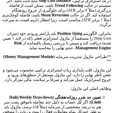
در یک استراتژی ترکیبی،
Stop Loss Distance
نباید ثابت باشد. اگر
سیستم در حالت
Trend Following
باشد، ممکن است از فاصله
بزرگتری (مثلاً ۲ برابر ATR) برای جلوگیری از خروج زودهنگام
استفاده کند. اگر در حالت
Mean Reversion
باشد، فاصله کوچک‌تری
(مثلاً ۱ برابر ATR) مناسب است، زیرا انتظار داریم قیمت به سرعت
برگردد.
بنابراین، الگوریتم
Position Sizing
باید پارامتر ورودی خود (میزان
Stop Loss) را مستقیماً از ماژول استراتژی فعلی (که در لایه ۱ تعیین
شده) دریافت کند و سپس با بررسی ریسک باقیمانده از
Risk
Management Engine
، حجم نهایی را محاسبه نماید.
**طراحی ماژول مدیریت سرمایه (
Money Management Module
)
**
این ماژول، قلب پایداری ربات استراتژی ترکیبی محسوب می‌شود و
نقش ناظر نهایی را دارد. این ماژول مستقل از منطق‌های ورود و
خروج استراتژیک عمل می‌کند و صرفاً بر سلامت مالی تمرکز دارد.
وظایف اصلی این ماژول:
تعیین حد ضرر روزانه/هفتگی (Daily/Weekly Drawdown
Limit):
اگر کل حساب به دلیل چند معامله ناموفق پشت سر
هم به درصد مشخصی از سرمایه (مثلاً ۵٪) برسد، ماژول باید
به طور خودکار تمام معاملات فعال را ببندد و ربات را متوقف