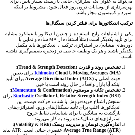
می‌تواند به عنوان یک استراتژی جانبی با ریسک بسیار پایین، برای
بهره‌برداری از نوسانات درون‌روز فعال شود، مشروط بر اینکه
اسپرد و کمیسیون مجاز باشد.
ترکیب اندیکاتورها برای فیلتر کردن سیگنال‌ها
یکی از اشتباهات رایج، استفاده از چندین اندیکاتور با عملکرد مشابه
برای تأیید یکدیگر است (مثلاً استفاده از MA ساده و نمایی با
دوره‌های مشابه). در استراتژی ترکیبی، اندیکاتورها باید مکمل
یکدیگر باشند و هر یک وظیفه خاصی در زنجیره تصمیم‌گیری داشته
باشند.
تشخیص روند و قدرت (Trend & Strength Detection):
Moving Averages (MA)
یا
Cloud
Ichimoku
برای تعیین
جهت اصلی و
Average Directional Index (ADX)
برای تأیید
اینکه آیا بازار واقعاً در حال روند است یا خیر.
تشخیص تکانه و مومنتوم (
& Confirmation):
Momentum
Relative Strength Index (RSI)
یا
Oscillator
Stochastic
برای
سنجش اشباع خرید/فروش یا شتاب حرکت قیمت. این
اندیکاتورها اغلب برای تأیید سیگنال‌های ورود استراتژی‌های
بازگشت به میانگین یا برای شناسایی نقاط خروج
استراتژی‌های دنبال‌کننده روند به کار می‌روند.
اندازه‌گیری نوسان و مدیریت ریسک (Volatility & Risk):
Average True Range (ATR)
عنصری حیاتی است. ATR نباید