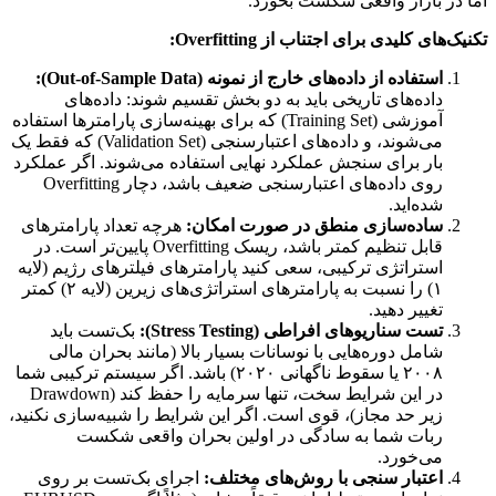
اما در بازار واقعی شکست بخورد.
تکنیک‌های کلیدی برای اجتناب از Overfitting:
استفاده از داده‌های خارج از نمونه (Out-of-Sample Data):
داده‌های تاریخی باید به دو بخش تقسیم شوند: داده‌های
آموزشی (Training Set) که برای بهینه‌سازی پارامترها استفاده
می‌شوند، و داده‌های اعتبارسنجی (Validation Set) که فقط یک
بار برای سنجش عملکرد نهایی استفاده می‌شوند. اگر عملکرد
روی داده‌های اعتبارسنجی ضعیف باشد، دچار Overfitting
شده‌اید.
ساده‌سازی منطق در صورت امکان:
هرچه تعداد پارامترهای
قابل تنظیم کمتر باشد، ریسک Overfitting پایین‌تر است. در
استراتژی ترکیبی، سعی کنید پارامترهای فیلترهای رژیم (لایه
۱) را نسبت به پارامترهای استراتژی‌های زیرین (لایه ۲) کمتر
تغییر دهید.
تست سناریوهای افراطی (Stress Testing):
بک‌تست باید
شامل دوره‌هایی با نوسانات بسیار بالا (مانند بحران مالی
۲۰۰۸ یا سقوط ناگهانی ۲۰۲۰) باشد. اگر سیستم ترکیبی شما
در این شرایط سخت، تنها سرمایه را حفظ کند (Drawdown
زیر حد مجاز)، قوی است. اگر این شرایط را شبیه‌سازی نکنید،
ربات شما به سادگی در اولین بحران واقعی شکست
می‌خورد.
اعتبار سنجی با روش‌های مختلف:
اجرای بک‌تست بر روی