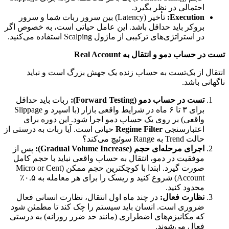
احتمالی در نظر بگیرد.
Execution:
تأخیر (Latency) بین سرور ربات شما و سرور
بروکر باید حداقل باشد. این عامل حیاتی است، به خصوص اگر
در استراتژی‌های ترکیبی از ماژول Scalping استفاده می‌کنید.
تست در حساب دمو و انتقال به Real Account
انتقال از بک‌تست به حساب زنده یک جهش بزرگ است و نباید
ناگهانی باشد.
تست در حساب دمو (Forward Testing):
ربات باید حداقل
برای ۳ تا ۶ ماه در شرایط واقعی بازار (با اسپرد و Slippage
واقعی) بر روی یک حساب دمو اجرا شود. این دوره برای
اعتبارسنجی
Regime Filter
حیاتی است. آیا ربات به درستی از
حالت Trend به Range سوئیچ می‌کند؟
اجرای مرحله‌ای حجم (Gradual Volume Increase):
پس از
موفقیت در دمو، انتقال به حساب واقعی نباید با حجم کامل
صورت گیرد. ابتدا با کوچکترین حجم ممکن (Micro or Cent
Account) شروع کنید و ریسک را برای هر معامله به ۰.۵٪
محدود کنید.
نظارت فعال:
در چند ماه اول انتقال، نظارت انسانی فعال
ضروری است. انسان باید سیستم را چک کند تا مطمئن شود
که مکانیزم‌های اضطراری (مانند حد ضرر روزانه) به درستی
فعال می‌شوند.