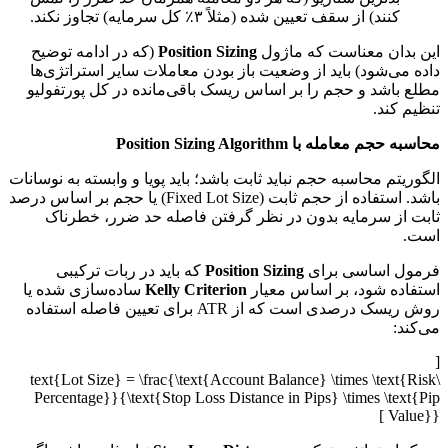
کنند) از سقف تعیین شده (مثلاً ۳٪ کل سرمایه) تجاوز نکند.
این بدان معناست که ماژول
Position Sizing
(که در ادامه توضیح
داده می‌شود) باید از وضعیت باز بودن معاملات سایر استراتژی‌ها
مطلع باشد و حجم را بر اساس ریسک باقی‌مانده در کل پورتفولیو
تنظیم کند.
محاسبه حجم معامله با Position Sizing Algorithm
الگوریتم محاسبه حجم نباید ثابت باشد؛ باید پویا و وابسته به نوسانات
باشد. استفاده از حجم ثابت (Fixed Lot Size) یا حجم بر اساس درصد
ثابت از سرمایه بدون در نظر گرفتن فاصله حد ضرر، خطرناک
است.
فرمول اساسی برای
Position Sizing
که باید در ربات ترکیبی
استفاده شود، بر اساس معیار
Kelly Criterion
ساده‌سازی شده یا
روش ریسک درصدی است که از ATR برای تعیین فاصله استفاده
می‌کند:
[
\text{Lot Size} = \frac{\text{Account Balance} \times \text{Risk
Percentage}}{\text{Stop Loss Distance in Pips} \times \text{Pip
Value}} ]