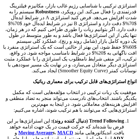
استراتژی ترکیبی با شناسایی رژیم غالب بازار، مکانیزم فیلترینگ
قدرتمندی را فعال می‌کند. این رویکرد،
Robustness
سیستم را به
شدت افزایش می‌دهد. فرض کنید استراتژی A در شرایط ایده‌آل
$70%$ دقت دارد و استراتژی B نیز در شرایط ایده‌آل خود $70%$
دقت دارد. اگر بتوانیم ربات را طوری طراحی کنیم که در هر زمان،
تنها یکی از این استراتژی‌ها فعال باشد و به طور متوسط در طول
یک دوره کامل بازار (شامل روند و رنج)، عملکرد کلی سیستم
$60%$ حفظ شود، این بهتر از حالتی است که یک استراتژی منفرد با
افت ناگهانی به $20%$ در شرایط نامناسب مواجه شود. در واقع،
ترکیب، اثر منفی شرایط نامطلوب یک استراتژی را با عملکرد مثبت
استراتژی دیگر متعادل می‌سازد، و در نهایت یک مسیر سوددهی با
نوسانات کمتر (Smoother Equity Curve) ایجاد می‌کند.
انواع استراتژی‌های قابل ترکیب برای معماری رباتیک
موفقیت یک ربات ترکیبی در انتخاب مؤلفه‌هایی است که مکمل
یکدیگر باشند. انتخاب‌های نادرست می‌تواند منجر به تضاد منطقی و
افزایش هزینه‌های معاملاتی شود. در اینجا به مهم‌ترین
استراتژی‌هایی که می‌توانند با هم ترکیب شوند، اشاره می‌کنیم:
Trend Following (دنبال کننده روند):
این استراتژی‌ها بر این
فرض بنا شده‌اند که حرکت قیمت در یک جهت ادامه خواهد
یافت. اندیکاتورهایی مانند
MACD
،
s
Moving Average
و
ADX
ابزارهای اصلی هستند. این استراتژی‌ها در بازارهای با