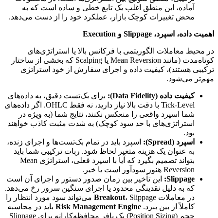
آماده، این منطق اغلب یک تابع خطی و ساده است که به
محض تغییرات کوچک بازار، عملکرد خود را از دست می‌دهد.
اهمیت داده، اسپرد، Slippage و Execution
در محیط معاملات الگوریتمی با فرکانس بالا یا استراتژی‌های
کوتاه‌مدت (مانند Mean Reversion یا Scalping که بخشی از ساختار
ترکیبی هستند)، کیفیت داده و اجرای سفارش از خود استراتژی
مهم‌تر می‌شود.
کیفیت داده (Data Fidelity):
برای بک‌تست دقیق، به داده‌های
Tick-Level با دقت بالا نیاز دارید، نه فقط OHLC. اگر داده‌های
شما اسپرد واقعی را منعکس نکنند، نتایج شما (به ویژه در
استراتژی‌های با حد سود کوچک) به شدت مثبت کاذب خواهند
بود.
اسپرد (Spread):
اسپرد باید در تمام بک‌تست‌ها و اجرای زنده،
به عنوان یک هزینه متغیر لحاظ شود. ربات ترکیبی شما باید
بتواند تصمیم بگیرد که آیا با اسپرد فعلی، استراتژی Mean
Reversion هنوز سودآور است یا خیر.
Slippage:
این تأخیر بین زمان صدور دستور و اجرای آن است
که به دلیل نقدینگی محدود یا اجرای سنگین سرور رخ می‌دهد.
در معاملات
Breakout
، Slippage می‌تواند سود مورد انتظار را
کاملاً از بین ببرد.
Risk Management Engine
باید در محاسبه
حجم (Position Sizing) یک بافر محافظه‌کارانه برای Slippage