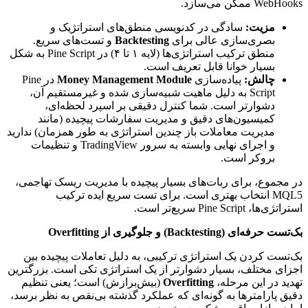
WebHooks ممکن می‌سازد.
مزیت:
سادگی در کدنویسی منطق‌های استراتژیک و
بصری‌سازی عالی برای
Backtesting
و تست‌های سریع.
منطق ترکیب استراتژی‌ها (لایه ۱ تا ۴) در Pine Script به شکل
بسیار خوانا قابل تعریف است.
چالش:
پیاده‌سازی
Money Management Module
در Pine
Script به دلیل ماهیت شبیه‌سازی شده و غیرمستقیم آن،
دشوارتر است. شما کنترل دقیقی بر اسپرد لحظه‌ای،
کمیسیون‌های دقیق و مدیریت سفارشات پیچیده (مانند
مدیریت معاملات باز چندین استراتژی به طور همزمان) ندارید
و اجرای نهایی وابسته به سرور TradingView و تنظیمات
بروکر است.
در مجموع، برای ربات‌های بسیار پیچیده با مدیریت ریسک تهاجمی،
MQL5 انتخاب بهتری است. برای تست سریع ایده ترکیب
استراتژی‌ها، Pine Script سریع‌تر است.
بک‌تست حرفه‌ای (Backtesting) و جلوگیری از Overfitting
بک‌تست کردن یک استراتژی ترکیبی، به دلیل تعاملات پیچیده بین
اجزای مختلف، بسیار دشوارتر از یک استراتژی تکی است. بزرگترین
تهدید در این مرحله،
Overfitting
(بیش‌برازش) است؛ یعنی تنظیم
دقیق پارامترها به گونه‌ای که عملکرد گذشته بی‌نقص به نظر برسد،