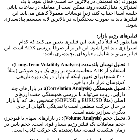
نیویورک (که نقدینگی در بالاترین حد است) فعال شود. یا یک
استراتژی دنبال‌کننده روند ممکن است از معامله در ساعات پایانی
جلسه آسیا اجتناب کند، زیرا نوسانات معمولاً کاهش می‌یابد. این
فیلترها باید به صورت سختگیرانه در بالاترین لایه سیستم پیاده‌سازی
شوند.
فیلترهای رژیم بازار:
همانطور که قبلاً ذکر شد، این فیلترها تعیین می‌کنند که کدام
استراتژی باید اجرا شود. این فراتر از صرفاً بررسی ADX است. این
فیلتر می‌تواند شامل معیارهای پیچیده‌تری باشد:
تحلیل نوسان بلندمدت (Long-Term Volatility Analysis):
استفاده از ATR محاسبه شده بر روی یک بازه طولانی (مثلاً
۲۰۰ شمع) برای تعیین اینکه آیا بازار در یک دوره تاریخی
کم‌نوسان قرار دارد یا خیر.
تحلیل همبستگی (Correlation Analysis):
در بازارهای چند
دارایی، ربات می‌تواند با بررسی همبستگی جفت ارزهای
اصلی (مثلاً EURUSD و GBPUSD) تشخیص دهد که آیا بازار
در حال حرکت منطقی است یا نقدینگی ناگهانی از جای
دیگری سرازیر شده است.
تحلیل حجم (Volume Analysis):
در بازارهای سهام یا فیوچرز،
حجم معاملات یک فیلتر رژیم بسیار قوی است. حجم پایین در
زمان شکست قیمت، نشان‌دهنده یک حرکت کاذب است.