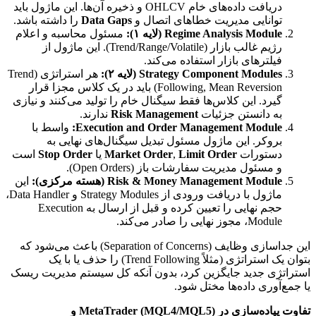
دریافت داده‌های خام OHLCV و ذخیره آن‌ها. این ماژول باید
توانایی مدیریت خطاهای اتصال و
Data Gaps
را داشته باشد.
Regime Analysis Module (لایه ۱):
مسئول محاسبه و اعلام
رژیم غالب بازار (Trend/Range/Volatile). این ماژول از
فیلترهای بازار استفاده می‌کند.
Strategy Component Modules (لایه ۲):
هر استراتژی (Trend
Following, Mean Reversion) باید در یک کلاس مجزا قرار
گیرد. این کلاس‌ها فقط سیگنال خام را تولید می‌کنند و نیازی
به دانستن جزئیات
Risk Management
ندارند.
Execution and Order Management Module:
واسط با
بروکر. این ماژول مسئول تبدیل سیگنال‌های نهایی به
دستورات
Limit Order
,
Market Order
یا
Stop Order
است
و مسئول مدیریت سفارشات باز (Open Orders).
Risk & Money Management Module (هسته مرکزی):
این
ماژول با دریافت ورودی از Strategy Modules و Data Handler،
حجم نهایی را تعیین کرده و قبل از ارسال به Execution
Module، مجوز نهایی را صادر می‌کند.
این جداسازی وظایف (Separation of Concerns) باعث می‌شود که
بتوان یک استراتژی (مثلاً Trend Following) را حذف یا با یک
استراتژی جدید جایگزین کرد، بدون آنکه کل سیستم مدیریت ریسک
یا جمع‌آوری داده‌ها مختل شود.
تفاوت پیاده‌سازی در MetaTrader (MQL4/MQL5) و