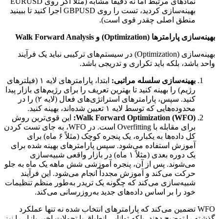
نمادهای مرتبط اما نه دقیقاً مشابه (مثلاً اگر روی EURUSD
بهینه‌سازی کردید، تست را روی GBPUSD اجرا کنید تا ببینید
منطق اصلی چقدر قوی است).
بهینه‌سازی پارامترها (Optimization) و Walk Forward Analysis
بهینه‌سازی (Optimization) در سیستم‌های ترکیبی نباید یک فرآیند
واحد باشد، بلکه باید تکراری و تدریجی باشد.
بهینه‌سازی سلسله مراتبی:
ابتدا، پارامترهای لایه ۱ (فیلترهای
رژیم) را بهینه کنید تا بهترین تعریف را برای رژیم‌های بازار پیدا
کنید. سپس، پارامترهای استراتژی‌های فعال (لایه ۲) را در
محدوده‌هایی که توسط لایه ۱ تعیین شده‌اند، بهینه کنید.
Walk Forward Optimization (WFO):
این قوی‌ترین روش
برای مقابله با Overfitting است. در WFO، به جای تست کردن
کل داده‌ها به یکباره، یک پنجره کوچک (مثلاً ۶ ماه) برای
آموزش استفاده می‌شود. سپس پارامترهای بهینه شده برای
یک دوره بعدی (مثلاً ۱ ماه) در بازار واقعی شبیه‌سازی
می‌شوند. پس از آن، پنجره آموزشی شش ماهه یک ماه به جلو
حرکت می‌کند و آموزش مجدداً انجام می‌شود. این فرآیند
شبیه‌سازی می‌کند که چگونه یک تریدر به‌طور منظم تنظیمات
خود را بر اساس داده‌های جدید به‌روزرسانی می‌کند.
WFO تضمین می‌کند که پارامترهای انتخاب شده نه تنها عملکرد
گذشته را توضیح دهند، بلکه توانایی انطباق با تحولات اخیر بازار را نیز