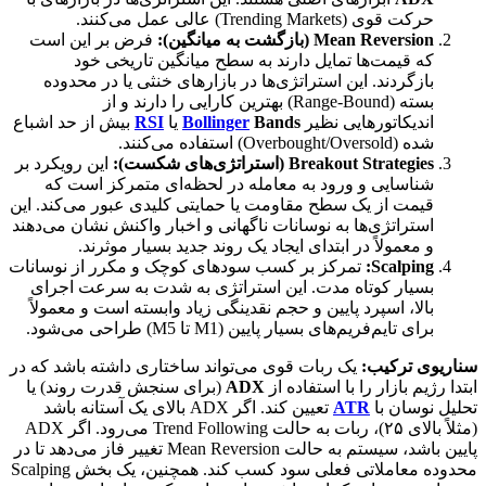
حرکت قوی (Trending Markets) عالی عمل می‌کنند.
Mean Reversion (بازگشت به میانگین):
فرض بر این است
که قیمت‌ها تمایل دارند به سطح میانگین تاریخی خود
بازگردند. این استراتژی‌ها در بازارهای خنثی یا در محدوده
بسته (Range-Bound) بهترین کارایی را دارند و از
اندیکاتورهایی نظیر
Bands
Bollinger
یا
RSI
بیش از حد اشباع
شده (Overbought/Oversold) استفاده می‌کنند.
Breakout Strategies (استراتژی‌های شکست):
این رویکرد بر
شناسایی و ورود به معامله در لحظه‌ای متمرکز است که
قیمت از یک سطح مقاومت یا حمایتی کلیدی عبور می‌کند. این
استراتژی‌ها به نوسانات ناگهانی و اخبار واکنش نشان می‌دهند
و معمولاً در ابتدای ایجاد یک روند جدید بسیار موثرند.
Scalping:
تمرکز بر کسب سودهای کوچک و مکرر از نوسانات
بسیار کوتاه مدت. این استراتژی به شدت به سرعت اجرای
بالا، اسپرد پایین و حجم نقدینگی زیاد وابسته است و معمولاً
برای تایم‌فریم‌های بسیار پایین (M1 تا M5) طراحی می‌شود.
سناریوی ترکیب:
یک ربات قوی می‌تواند ساختاری داشته باشد که در
ابتدا رژیم بازار را با استفاده از
ADX
(برای سنجش قدرت روند) یا
تحلیل نوسان با
ATR
تعیین کند. اگر ADX بالای یک آستانه باشد
(مثلاً بالای ۲۵)، ربات به حالت Trend Following می‌رود. اگر ADX
پایین باشد، سیستم به حالت Mean Reversion تغییر فاز می‌دهد تا در
محدوده معاملاتی فعلی سود کسب کند. همچنین، یک بخش Scalping