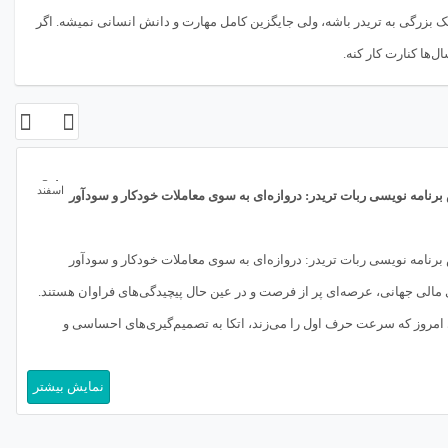
 بزرگی به تریدر باشه، ولی جایگزین کامل مهارت و دانش انسانی نمیشه. اگر
‌ها کنارت کار کنه.
04
اسفند
سوی معاملات خودکار و سودآور
مشاوره ساخت ربات فارکس
سوی معاملات خودکار و سودآور
مشاوره ساخت ربات فارکس ربات فارکس: 
عین حال پیچیدگی‌های فراوان هستند.
بازار فارکس (Forex)، بزرگتر
ا به تصمیم‌گیری‌های احساسی و
همواره محلی برای تلاقی فرصت و ریسک ب
) دیگر پاسخگوی نیازهای یک تریدر حرفه‌ای نیست.
تکنولوژیک نقش محوری در نحوه تعامل تریدر
نمایش بیشتر
تحول، […]