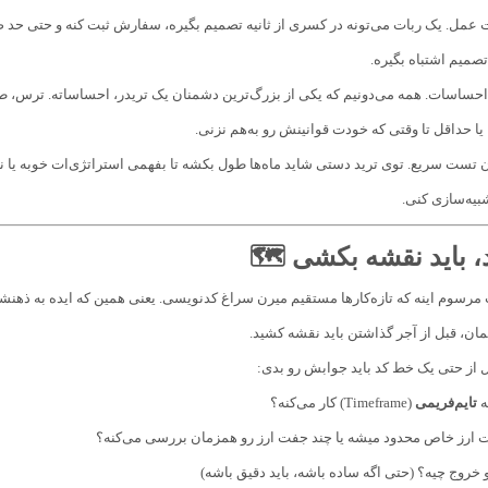
تصمیم اشتباه بگیره.
ساسات. همه می‌دونیم که یکی از بزرگ‌ترین دشمنان یک تریدر، احساساته. ترس، طم
یا حداقل تا وقتی که خودت قوانینش رو به‌هم نزنی.
 تست سریع. توی ترید دستی شاید ماه‌ها طول بکشه تا بفهمی استراتژی‌ات خوبه یا نه
شبیه‌سازی کنی.
، باید نقشه بکشی 🗺️
 مرسوم اینه که تازه‌کارها مستقیم میرن سراغ کدنویسی. یعنی همین که ایده به ذهنشون
ن، قبل از آجر گذاشتن باید نقشه کشید.
 از حتی یک خط کد باید جوابش رو بدی:
ه
تایم‌فریمی
(Timeframe) کار می‌کنه؟
ت ارز خاص محدود میشه یا چند جفت ارز رو همزمان بررسی می‌کنه؟
و خروج چیه؟ (حتی اگه ساده باشه، باید دقیق باشه)