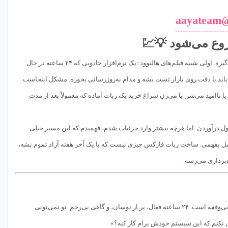
@aayat
وع می‌شود 💡💹
(Forex Robot) بسازم، معمولاً دو تصویر توی ذهنش شکل می‌گیره. اولی شبیه فیلم‌های هالیوود: یک نرم‌افزار جادویی که ۲۴ ساعته در حال
 باید با دقت روی بازار تست بشه و مدام به‌روزرسانی بخوره. مشکل اینجاست
، یا ناامید می‌شن یا می‌رن سراغ خرید یک ربات آماده که معمولاً بعد از مدت
ول درآوردن. اما هرچه بیشتر وارد جزئیات شدم، فهمیدم که این مسیر خیلی
تا کامل بفهمی. ساخت ربات فارکس چیزی نیست که با یک آخر هفته آزاد تموم بشه،
‌برداری می‌رسه.
اگر تا حالا چند ماه ترید دستی کرده باشی، احتمالاً می‌دونی که بازار فارکس مثل یک موجود بی‌خواب و بی‌وقفه است. ۲۴ ساعته فعال، پر از نوسان، و گاهی بی‌رحم. تو نمی‌تونی
نکنم که این سیستم خودش برام کار کنه؟»