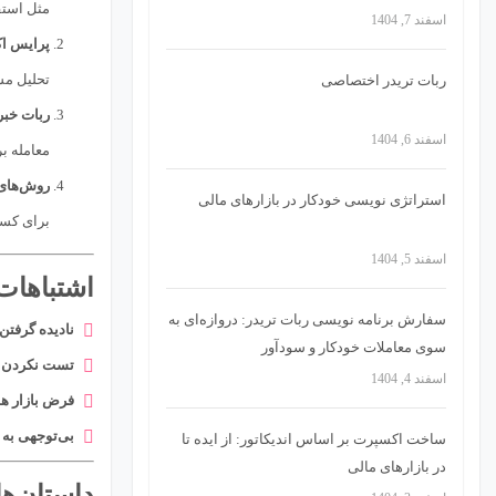
مثل استف
اسفند 7, 1404
پرایس ا
تحلیل مس
ربات تریدر اختصاصی
ربات خب
اسفند 6, 1404
معامله ب
روش‌های 
استراتژی‌ نویسی خودکار در بازارهای مالی
برای کسا
اسفند 5, 1404
اشتباهات
سفارش برنامه نویسی ربات تریدر: دروازه‌ای به
نادیده گرفتن 
سوی معاملات خودکار و سودآور
تست نکردن 
اسفند 4, 1404
فرض بازار ه
بی‌توجهی به 
ساخت اکسپرت بر اساس اندیکاتور: از ایده تا
در بازارهای مالی
داستان‌ه