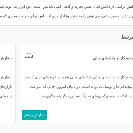
رکس
ترکیبی از دانش فنی، صبر، تجربه و گاهی کمی شانس است. این ابزار می‌تونه کمک
نه وارد این مسیر بشی، می‌تونی یک دستیار وفادار و بی‌احساس برای خودت بسازی که سال
مرتبط
05
اسفند
سفارش برنامه نویسی ربات تریدر: دروازه‌ای به 
 همواره عرصه‌ای برای کسب
سفارش برنامه نویسی ربات تریدر: دروازه‌ای به 
ای امروز، جایی که سرعت
بازارهای مالی جهانی، عرصه‌ای پر از فرصت و در 
دیگر پاسخگوی نیاز
در دنیای امروز که سرعت حرف اول را می‌زند، اتک
ایم معاملات را از قلم و
معامله دستی (Manual Trading
نمایش بیشتر
اینجاست که مفهوم Trading […]