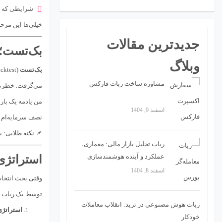
شرایطی که ب
خیلی‌ها این مرح
جدیدترین مقالات
بک‌تست؛ 
وبلاگ
بک‌تست
مشاوره ساخت ربات فارکس
می‌گرفت. خطرنا
اسفند 9, 1404
نصف سرمایه‌ام ر
📌 نکته طلایی: 
ربات تحلیل بازار مالی: معماری،
عملکرد و آینده هوشمندسازی
استراتژی
تصمیمات تریدینگ
اسفند 8, 1404
وقتی بحث انتخاب
توسط یک ربات ا
ربات هوش مصنوعی در ترید: انقلاب معاملات
استراتژی
خودکار