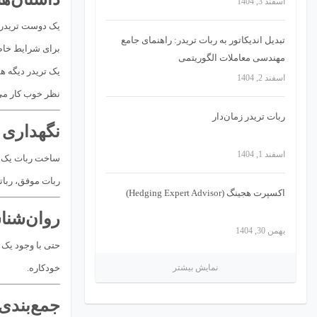
اسفند 3, 1404
یک دوست تریدر 
تبدیل اندیکاتور به ربات تریدر: راهنمای جامع
برای شرایط خاص 
مهندسی معاملات الگوریتمی
یک تریدر دیگه ه
اسفند 2, 1404
نظر خوب کار می‌
ربات تریدر زمان‌دار
نگهداری و
اسفند 1, 1404
ساخت ربات یک پر
ربات موفق، رباتی
اکسپرت هجینگ (Hedging Expert Advisor)
روان‌شنا
بهمن 30, 1404
حتی با وجود یک
خودکاره.
نمایش بیشتر
جمع‌بندی