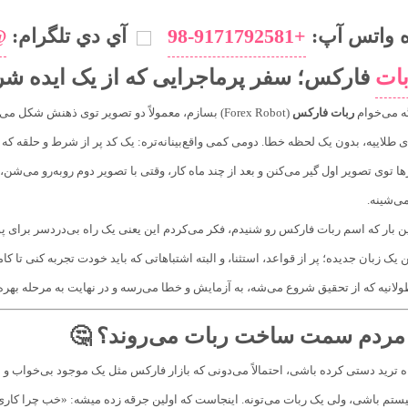
 واتس آپ:
+98-9171792581
آي دي تلگرام:
eam
ات
فارکس؛ سفر پرماجرایی که از یک ایده شر
ه می‌خوام
ربات فارکس
 طلاییه، بدون یک لحظه خطا. دومی کمی واقع‌بینانه‌تره: یک کد پر از شرط و حلقه که
رها توی تصویر اول گیر می‌کنن و بعد از چند ماه کار، وقتی با تصویر دوم روبه‌رو می‌شن
ی‌شینه.
ن بار که اسم ربات فارکس رو شنیدم، فکر می‌کردم این یعنی یک راه بی‌دردسر برای پ
ن یک زبان جدیده؛ پر از قواعد، استثنا، و البته اشتباهاتی که باید خودت تجربه کنی 
طولانیه که از تحقیق شروع می‌شه، به آزمایش و خطا می‌رسه و در نهایت به مرحله بهره
ً مردم سمت ساخت ربات می‌روند؟ 🤔
م باشی، ولی یک ربات می‌تونه. اینجاست که اولین جرقه زده میشه: «خب چرا کاری 