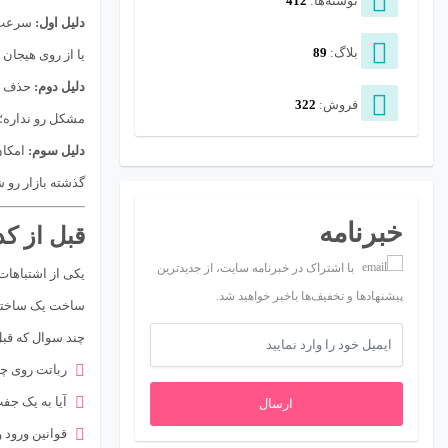
نوشته‌ها:
412
دلیل اول:
بلاگ:
89
یا از روی هیجان 
دلیل دوم:
حذف اح
فروش:
322
مشکل رو نداره؛ 
دلیل سوم:
امکان
گذشته بازار رو 
خبرنامه
قبل از کد
با اشتراک در خبرنامه سایت، از جدیدترین
یکی از اشتباهات
پیشنهادها و تخفیف‌ها باخبر خواهید شد.
ساخت یک ساختما
چند سوال که قبل
رباتت روی چ
آیا به یک جف
ارسال
قوانین ورود 