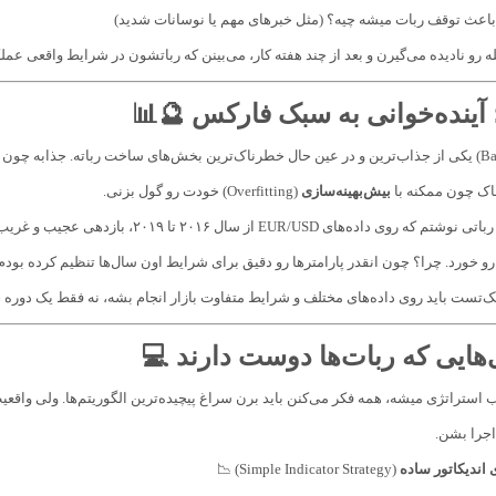
اعث توقف ربات میشه چیه؟ (مثل خبرهای مهم یا نوسانات شدید)
له رو نادیده می‌گیرن و بعد از چند هفته کار، می‌بینن که رباتشون در شرایط واقعی ع
آینده‌خوانی به سبک فارکس 🔮📊
ک چون ممکنه با
بیش‌بهینه‌سازی
(Overfitting) خودت رو گول بزنی.
و خورد. چرا؟ چون انقدر پارامترها رو دقیق برای شرایط اون سال‌ها تنظیم کرده بودم 
بک‌تست باید روی داده‌های مختلف و شرایط متفاوت بازار انجام بشه، نه فقط یک دوره
‌هایی که ربات‌ها دوست دارند 💻
 استراتژی میشه، همه فکر می‌کنن باید برن سراغ پیچیده‌ترین الگوریتم‌ها. ولی واقع
جرا بشن.
 اندیکاتور ساده
(Simple Indicator Strategy) 📉