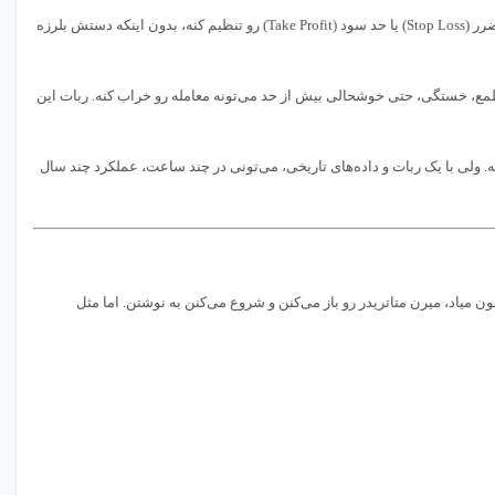
سرعت عمل. یک ربات می‌تونه در کسری از ثانیه تصمیم بگیره، سفارش ثبت کنه و حتی حد ضرر (Stop Loss) یا حد سود (Take Profit) رو تنظیم کنه، بدون اینکه دستش بلرزه
ع، خستگی، حتی خوشحالی بیش از حد می‌تونه معامله رو خراب کنه. ربات این
. ولی با یک ربات و داده‌های تاریخی، می‌تونی در چند ساعت، عملکرد چند سال
 میاد، میرن متاتریدر رو باز می‌کنن و شروع می‌کنن به نوشتن. اما مثل