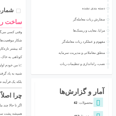
دسته بندی نشده
شماره
سفارش ربات معامله‌گر
ساخت رب
مزایا، معایب و ریسک‌ها
وقتی کسی می‌گ
شکار موقعیت‌های
مفهوم و عملکرد ربات معامله‌گر
که بیشتر تازه‌کا
منطق معاملاتی و مدیریت سرمایه
کوتاهی به خاک م
نصب، راه‌اندازی و تنظیمات ربات
📈 من خودم اولی
شبیه به یاد گرفت
بلکه یک فرآیند 
آمار و گزارش‌ها
چرا اصلا
محصولات:
42
همیشه پشت سیست