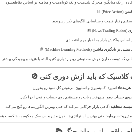
اده از یک میانگین متحرک بلندمدت و یک کوتاه‌مدت و معامله بر اساس تقاطعشون.
کشن
(Price Action) 📊
تقیم رفتار قیمت و شناسایی الگوهای تکرارشونده.
ری
(News Trading Robot) 📰
ر اساس واکنش بازار به اخبار مهم اقتصادی.
مبتنی بر یادگیری ماشین
(Machine Learning Methods) 🤖
نی که دوست دارن هوش مصنوعی رو وارد بازی کنن، البته با هزینه و پیچیدگی بیشتر.
 کلاسیک که باید ازش دوری کنی 🚫
هزینه‌ها:
اسپرد، کمیسیون و اسلیپیج می‌تونن کل سود رو بخورن.
روی حساب دمو:
هیچ‌وقت ربات رو مستقیم روی حساب واقعی اجرا نکن.
میشه منطقیه:
گاهی بازار حرکاتی می‌کنه که حتی بهترین الگوریتم‌ها رو گیج می‌کنه.
مدیریت سرمایه:
حتی بهترین استراتژی‌ها بدون مدیریت ریسک محکوم به شکست هس
ای واقعی از میدان جنگ 📚