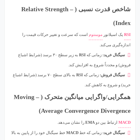
شاخص قدرت نسبی ( – Relative Strength
Index)
RSI
یک اسیلاتور
مومنتوم
است که سرعت و تغییر حرکات قیمت را
اندازه‌گیری می‌کند.
سیگنال خرید:
زمانی که
RSI
به زیر سطح ۳۰ برسد (شرایط اشباع
فروش) و مجدداً شروع به افزایش کند.
سیگنال فروش:
زمانی که
RSI
به بالای سطح ۷۰ برسد (شرایط اشباع
خرید) و شروع به کاهش کند.
همگرایی/واگرایی میانگین متحرک ( – Moving
Average Convergence Divergence)
MACD
ارتباط بین دو
EMA
را نشان می‌دهد.
سیگنال خرید:
زمانی که خط
MACD
خط سیگنال خود را از پایین به بالا