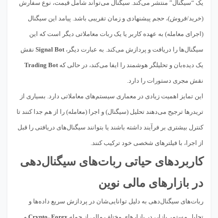
یک “سیگنال” منتشر می‌کند. سیگنال می‌تواند شامل قیمت، نوع سفارش
(خرید/فروش)، حجم پیشنهادی و زمان تقریبی باشد. پیامد این سیگنال
(اجرای معامله) به عهده کاربر یا یک ربات معاملاتی دیگر است که این
سیگنال‌ها را دریافت و پردازش می‌کند. به عبارت دیگر،
Signal Bot
نقش
یک دیده‌بان و تحلیلگر هوشمند را ایفا می‌کند، در حالی که
Trading Bot
نقش مجری دستورات را دارد.
این تمایز اهمیت زیادی در معماری سیستم‌های معاملاتی دارد. بسیاری از
تریدرها ترجیح می‌دهند تحلیل (سیگنال) و اجرا (معامله) را از هم جدا کنند تا
کنترل بیشتری بر فرآیند داشته باشند یا بتوانند سیگنال‌های دریافتی را قبل
از اجرا، با فیلترهای شخصی خود ترکیب کنند.
کاربردهای حیاتی ربات‌های سیگنال‌دهی
در بازارهای مالی نوین
ربات‌های سیگنال‌دهی به دلیل توانایی‌شان در پردازش سریع داده‌ها و
تحلیل مستمر بازار، در بازارهای مختلف مالی از جمله
Forex
،
Crypto
و