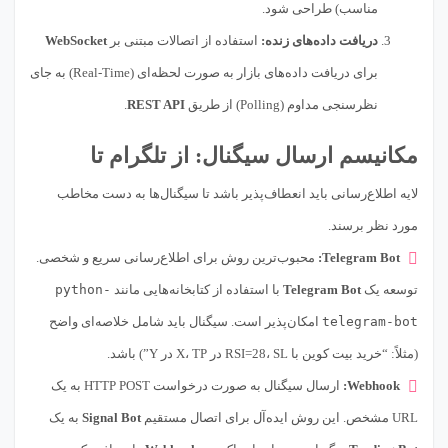
مناسب) طراحی شود.
دریافت داده‌های زنده:
استفاده از اتصالات مبتنی بر
WebSocket
برای دریافت داده‌های بازار به صورت لحظه‌ای (Real-Time) به جای
نظرسنجی مداوم (Polling) از طریق
REST API
.
مکانیسم ارسال سیگنال: از تلگرام تا
لایه اطلاع‌رسانی باید انعطاف‌پذیر باشد تا سیگنال‌ها به دست مخاطب
مورد نظر برسند.
Telegram Bot:
محبوب‌ترین روش برای اطلاع‌رسانی سریع و شخصی.
توسعه یک
Telegram Bot
با استفاده از کتابخانه‌هایی مانند
python-
telegram-bot
امکان‌پذیر است. سیگنال باید شامل خلاصه‌ای واضح
(مثلاً: “خرید بیت کوین با RSI=28، SL در X، TP در Y”) باشد.
Webhook:
ارسال سیگنال به صورت درخواست HTTP POST به یک
URL مشخص. این روش ایده‌آل برای اتصال مستقیم
Signal Bot
به یک