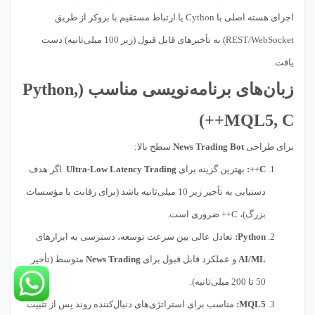
اجرای هسته اصلی با Cython یا ارتباط مستقیم با بروکر از طریق
REST/WebSocket) به تأخیرهای قابل قبول (زیر 100 میلی‌ثانیه) دست
یافت.
زبان‌های برنامه‌نویسی مناسب (Python,
MQL5, C++)
برای طراحی
News Trading Bot
سطح بالا:
C++:
بهترین گزینه برای
Ultra-Low Latency Trading
. اگر هدف
دستیابی به تأخیر زیر 10 میلی‌ثانیه باشد (برای رقابت با مؤسسات
بزرگ)، C++ ضروری است.
Python:
تعادل عالی بین سرعت توسعه، دسترسی به ابزارهای
AI/ML
و عملکرد قابل قبول برای
News Trading
متوسط (تأخیر
50 تا 200 میلی‌ثانیه).
MQL5:
مناسب برای استراتژی‌های دنبال‌کننده روند پس از تثبیت