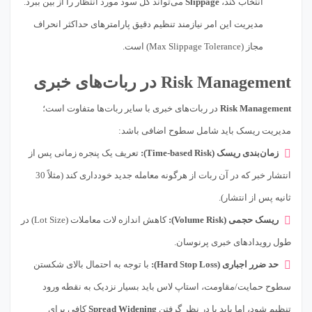
انتخاب کند،
Slippage
می‌تواند کل سود مورد انتظار را از بین ببرد.
مدیریت این امر نیازمند تنظیم دقیق پارامترهای حداکثر انحراف
مجاز (Max Slippage Tolerance) است.
Risk Management در ربات‌های خبری
Risk Management
در ربات‌های خبری با سایر ربات‌ها متفاوت است؛
مدیریت ریسک باید شامل سطوح اضافی باشد:
زمان‌بندی ریسک (Time-based Risk):
تعریف یک پنجره زمانی پس از
انتشار خبر که در آن ربات از هرگونه معامله جدید خودداری کند (مثلاً 30
ثانیه پس از انتشار).
ریسک حجمی (Volume Risk):
کاهش اندازه لات معاملات (Lot Size) در
طول رویدادهای خبری پرنوسان.
حد ضرر اجباری (Hard Stop Loss):
با توجه به احتمال بالای شکستن
سطوح حمایت/مقاومت، استاپ لاس باید بسیار نزدیک به نقطه ورود
تنظیم شود، اما باید با در نظر گرفتن
Spread Widening
کافی برای