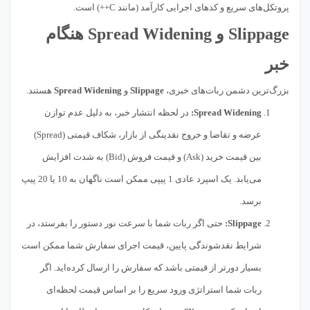
پروتکل‌های سریع و کدهای اجرایی کارآمد (مانند C++) است.
Slippage و Spread Widening هنگام
خبر
بزرگ‌ترین دشمن ربات‌های خبری،
Slippage
و
Spread Widening
هستند.
Spread Widening:
در لحظه انتشار خبر، به دلیل عدم توازن
عرضه و تقاضا و خروج نقدینگی از بازار، شکاف قیمتی (Spread)
بین قیمت خرید (Ask) و قیمت فروش (Bid) به شدت افزایش
می‌یابد. یک اسپرد عادی 1 پیپی ممکن است ناگهان به 10 یا 20 پیپ
برسد.
Slippage:
حتی اگر ربات شما با سرعت نور دستور را بفرستد، در
شرایط نقدشوندگی پایین، قیمت اجرای سفارش شما ممکن است
بسیار دورتر از قیمتی باشد که سفارش را ارسال کرده‌اید. اگر
ربات شما استراتژی ورود سریع را بر اساس قیمت لحظه‌ای