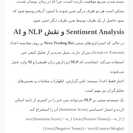
بسته شدن سریع موقعیت بازنده است، چرا که در زمان نوسان شدید،
ممکن است هر دو طرف درگیر ضرر شوند یا اسپرد آن‌قدر وسیع شود که
سود حاصل از یک طرف توسط ضرر طرف دیگر خنثی شود.
Sentiment Analysis و نقش NLP و AI
در حالی که استراتژی‌های سنتی
News Trading Bot
بر روی مقایسه اعداد
(Actual vs. Forecast) تمرکز دارند، نسل جدیدتر از تحلیل کیفی خبر
استفاده می‌کند. اینجاست که
NLP
(پردازش زبان طبیعی) و
AI
وارد عمل
می‌شوند.
اخبار فقط اعداد نیستند؛ لحن گزارش، اظهارات مقامات و تفسیرهای
تحلیل‌گران نیز مهم است.
یک سیستم مبتنی بر
NLP
می‌تواند متن خبر را در کسری از ثانیه اسکن
کرده و امتیاز احساسی (Sentiment Score) آن را استخراج کند.
[ \text{Sentiment Score} = w_1 (\text{Positive Terms}) – w_2
(\text{Negative Terms}) + \text{Context Weight} ]