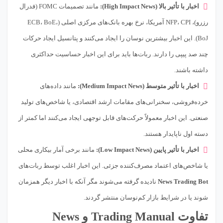
اخبار با تأثیر بالا (High Impact News):
مانند تصمیمات FOMC (فدرال
رزرو)، NFP، CPI آمریکا، نرخ بهره بانک‌های مرکزی اصلی (ECB، BoE،
BoJ). این اخبار بیشترین نوسان را ایجاد می‌کنند و پتانسیل ایجاد حرکات
چند صد پیپی را دارند. ربات‌ها باید برای این اخبار حساسیت حداکثری
داشته باشند.
اخبار با تأثیر متوسط (Medium Impact News):
مانند داده‌های
خرده‌فروشی، سخنرانی‌های مقامات ارشد اقتصادی، یا شاخص‌های تولید
صنعتی. این اخبار معمولاً حرکت‌های قابل توجهی ایجاد می‌کنند اما کمتر از
دسته اول ناپایدار هستند.
اخبار با تأثیر پایین (Low Impact News):
مانند برخی آمار بیکاری محلی
یا شاخص‌های اعتماد مصرف‌کننده جزئی. این اخبار اغلب توسط ربات‌های
News Trading Bot
نادیده گرفته می‌شوند مگر آنکه با اخبار دیگر همزمان
شوند یا در شرایط بازار کم‌نوسان منتشر گردند.
تفاوت Trading Manual و News