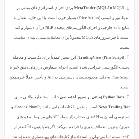
MetaTrader (MQL5):
MQL5 برای اجرای استراتژی‌های مبتنی بر
اندیکاتور و قیمتی (Price Action) بسیار خوب است. با این حال، اتصال به
منابع داده خارجی و اجرای الگوریتم‌های پیچیده
NLP
در آن دشوار و کند
است. تأخیر سرورهای MQL5 معمولاً برای معاملات میلی‌ثانیه‌ای مناسب
نیست.
TradingView (Pine Script):
این بستر عمدتاً برای بک‌تست و معامله
دستی-الگوریتمی طراحی شده است. اجرای سفارش در زمان دقیق خبر با
Pine Script به دلیل محدودیت‌های دسترسی به API و تأخیر، عملاً غیرممکن
است.
Python Bots (مبتنی بر سرور اختصاصی):
این استاندارد طلایی برای
News Trading Bot
است. پایتون با کتابخانه‌هایی مانند Pandas، NumPy، و
دسترسی آسان به API‌های مختلف (از جمله APIهای مربوط به فیدهای
خبری) بهترین انعطاف‌پذیری را فراهم می‌کند. اگرچه پایتون ذاتاً کندتر از
C++ است، اما می‌توان با استفاده از کتابخانه‌های بهینه‌سازی شده (مانند