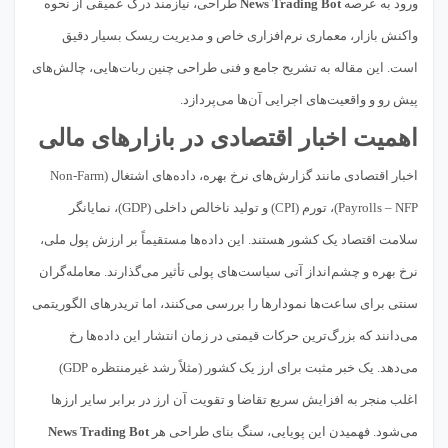
ورود به عرصه
News Trading Bot
طراحی، نیازمند درک عمیقی از نحوه
واکنش بازار، معماری نرم‌افزاری خاص و مدیریت ریسک بسیار دقیق
است. این مقاله به تشریح جامع و فنی طراحی چنین ربات‌هایی، چالش‌های
پیش رو و واقعیت‌های اجرایی آن‌ها می‌پردازد.
اهمیت اخبار اقتصادی در بازارهای مالی
اخبار اقتصادی مانند گزارش‌های نرخ بهره، داده‌های اشتغال (Non-Farm
Payrolls – NFP)، تورم (CPI) و تولید ناخالص داخلی (GDP)، نمایانگر
سلامت اقتصاد یک کشور هستند. این داده‌ها مستقیماً بر ارزش پول ملی،
نرخ بهره و چشم‌انداز آتی سیاست‌های پولی تأثیر می‌گذارند. معامله‌گران
سنتی برای ساعت‌ها نمودارها را بررسی می‌کنند، اما تریدرهای الگوریتمی
می‌دانند که بزرگ‌ترین حرکات قیمتی در زمان انتشار این داده‌ها رخ
می‌دهد. یک خبر مثبت برای ارز یک کشور (مثلاً رشد غیرمنتظره GDP)
اغلب منجر به افزایش سریع تقاضا و تقویت آن ارز در برابر سایر ارزها
می‌شود. فهمیدن این پویایی، سنگ بنای طراحی هر
News Trading Bot