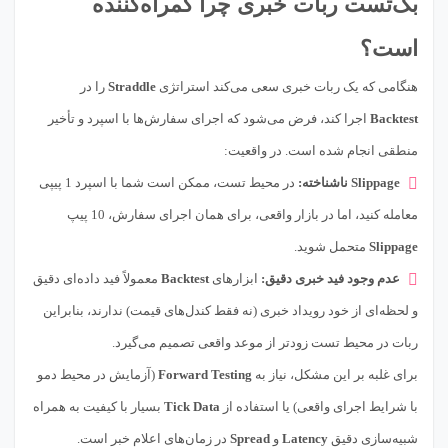
بک‌تست ربات خبری چرا گمراه‌کننده
است؟
هنگامی که یک ربات خبری سعی می‌کند استراتژی
Straddle
را در
Backtest
اجرا کند، فرض می‌شود که اجرای سفارش‌ها با اسپرد و تأخیر
منطقی انجام شده است. در واقعیت:
Slippage ناشناخته:
در محیط تست، ممکن است شما با اسپرد 1 پیپی
معامله کنید، اما در بازار واقعی، برای همان اجرای سفارش، 10 پیپ
Slippage
متحمل شوید.
عدم وجود فید خبری دقیق:
ابزارهای
Backtest
معمولاً فید داده‌ای دقیق
و لحظه‌ای از خود رویداد خبری (نه فقط کندل‌های قیمت) ندارند، بنابراین
ربات در محیط تست زودتر از موعد واقعی تصمیم می‌گیرد.
برای غلبه بر این مشکل، نیاز به
Forward Testing
(آزمایش در محیط دمو
با شرایط اجرای واقعی) یا استفاده از
Tick Data
بسیار با کیفیت به همراه
شبیه‌سازی دقیق
Latency
و
Spread
در زمان‌های اعلام خبر است.