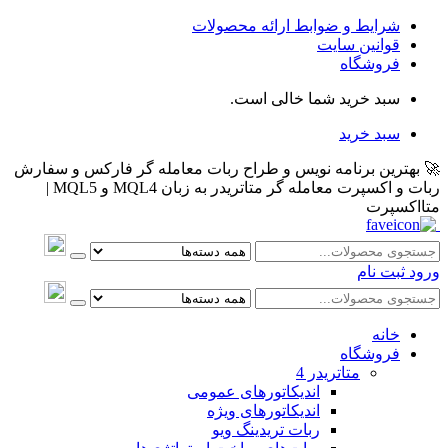
شرایط و ضوابط ارائه محصولات
قوانین سایت
فروشگاه
سبد خرید شما خالی است.
سبد خرید
🚀 بهترین برنامه نویس و طراح ربات معامله گر فارکس و سفارش
ربات و اکسپرت معامله گر متاتریدر به زبان MQL4 و MQL5 |
متااکسپرت
ورود
ثبت نام
خانه
فروشگاه
متاتريدر 4
اندیکاتورهای عمومی
اندیکاتورهای ویژه
ربات تریدینگ ویو