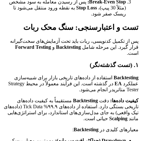
Break-Even Stop:
پس از رسیدن معامله به سود مشخص
(مثلاً 30 پیپ)،
Stop Loss
به نقطه ورود منتقل می‌شود تا
ریسک صفر شود.
تست و اعتبارسنجی: سنگ محک ربات
پس از تکمیل کدنویسی، ربات باید تحت آزمایش‌های سخت‌گیرانه
قرار گیرد. این مرحله شامل
Backtesting
و
Forward Testing
است.
۱. (تست گذشته‌نگر)
Backtesting
استفاده از داده‌های تاریخی بازار برای شبیه‌سازی
عملکرد
EA
در گذشته است. این فرآیند معمولاً در محیط Strategy
Tester متاتریدر انجام می‌شود.
کیفیت داده‌ها:
دقت
Backtesting
مستقیماً به کیفیت داده‌های
تاریخی بستگی دارد. استفاده از داده‌های ۹۹.۹% Tick Data (داده‌های
تیک واقعی) به جای مدل‌سازی‌های استاندارد، برای استراتژی‌هایی
مانند
Scalping
حیاتی است.
معیارهای کلیدی در
Backtesting
:
Drawdown (حداکثر افت سرمایه):
مهم‌ترین معیار ریسک.