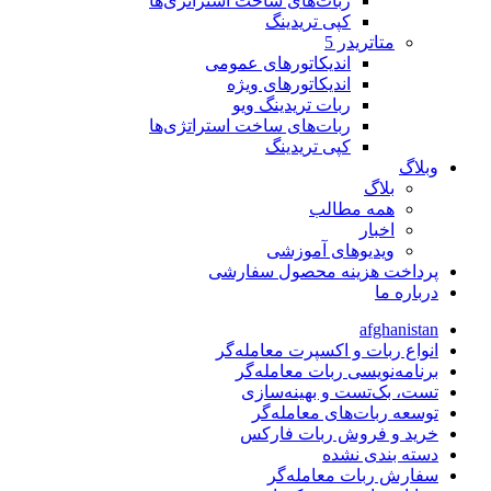
ربات‌های ساخت استراتژی‌ها
کپی تریدینگ
متاتريدر 5
اندیکاتورهای عمومی
اندیکاتورهای ویژه
ربات تریدینگ ویو
ربات‌های ساخت استراتژی‌ها
کپی تریدینگ
وبلاگ
بلاگ
همه مطالب
اخبار
ویدیوهای آموزشی
پرداخت هزینه محصول سفارشی
درباره ما
afghanistan
انواع ربات و اکسپرت معامله‌گر
برنامه‌نویسی ربات معامله‌گر
تست، بک‌تست و بهینه‌سازی
توسعه ربات‌های معامله‌گر
خرید و فروش ربات فارکس
دسته بندی نشده
سفارش ربات معامله‌گر