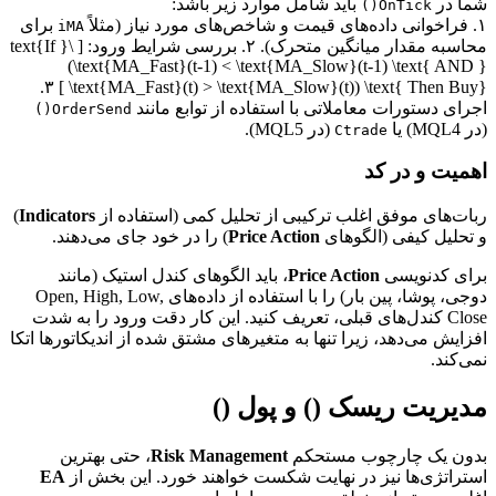
شما در
باید شامل موارد زیر باشد:
OnTick()
۱. فراخوانی داده‌های قیمت و شاخص‌های مورد نیاز (مثلاً
برای
iMA
محاسبه مقدار میانگین متحرک). ۲. بررسی شرایط ورود: [ \text{If }
(\text{MA_Fast}(t-1) < \text{MA_Slow}(t-1) \text{ AND }
\text{MA_Fast}(t) > \text{MA_Slow}(t)) \text{ Then Buy} ] ۳.
اجرای دستورات معاملاتی با استفاده از توابع مانند
OrderSend()
(در MQL4) یا
(در MQL5).
Ctrade
اهمیت و در کد
ربات‌های موفق اغلب ترکیبی از تحلیل کمی (استفاده از
Indicators
)
و تحلیل کیفی (الگوهای
Price Action
) را در خود جای می‌دهند.
برای کدنویسی
Price Action
، باید الگوهای کندل استیک (مانند
دوجی، پوشا، پین بار) را با استفاده از داده‌های Open, High, Low,
Close کندل‌های قبلی، تعریف کنید. این کار دقت ورود را به شدت
افزایش می‌دهد، زیرا تنها به متغیرهای مشتق شده از اندیکاتورها اتکا
نمی‌کند.
مدیریت ریسک () و پول ()
بدون یک چارچوب مستحکم
Risk Management
، حتی بهترین
استراتژی‌ها نیز در نهایت شکست خواهند خورد. این بخش از
EA