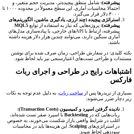
پیشرفته):
شامل منطق پیچیده‌تر، مدیریت حجم متغیر، و
احتمالا محاسبات آماری. این سطح معمولاً در محدوده ۱۰۰۰ تا
۳۰۰۰ دلار قرار می‌گیرد.
استراتژی پیچیده (چند ارزی، یادگیری ماشین، الگوریتم‌های
پیشرفته):
پروژه‌هایی که نیاز به استفاده از توابع
MQL5
پیشرفته، ارتباط با APIهای خارجی، یا پیاده‌سازی مدل‌های
آماری سنگین دارند، می‌توانند چندین هزار دلار هزینه داشته
باشند.
نکته کلیدی: در سفارش طراحی، زمان صرف شده برای نوشتن
مستندات و طراحی تست‌های اعتبارسنجی نیز باید لحاظ شود.
اشتباهات رایج در طراحی و اجرای ربات
فارکس
بسیاری از تریدرها پس از
ساخت ربات
، به دلیل عدم توجه به نکات
زیر دچار ضرر می‌شوند:
نادیده گرفتن اسپرد و کمیسیون (Transaction Costs):
ربات‌هایی که در
Backtesting
با اسپرد صفر تست شده‌اند،
اغلب در شرایط واقعی بازار شکست می‌خورند، به خصوص
در استراتژی‌های
Scalping
. این هزینه‌ها باید در محاسبات
سوددهی لحاظ شوند.