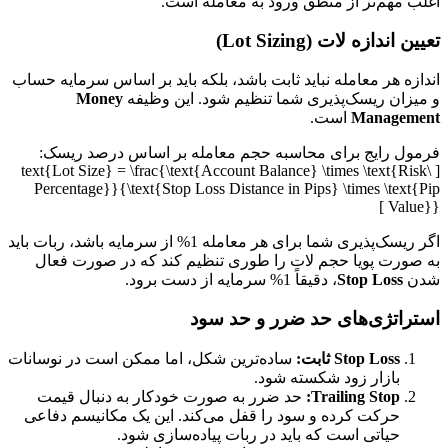
اغلب مهم‌تر از منطق ورود به معامله است.
تعیین اندازه لات (Lot Sizing)
اندازه هر معامله نباید ثابت باشد، بلکه باید بر اساس سرمایه حساب
و میزان ریسک‌پذیری شما تنظیم شود. این وظیفه
Money
Management
است.
فرمول رایج برای محاسبه حجم معامله بر اساس درصد ریسک:
[ \text{Lot Size} = \frac{\text{Account Balance} \times \text{Risk
Percentage}}{\text{Stop Loss Distance in Pips} \times \text{Pip
Value}} ]
اگر ریسک‌پذیری شما برای هر معامله 1% از سرمایه باشد، ربات باید
به صورت پویا حجم لات را طوری تنظیم کند که در صورت فعال
شدن
Stop Loss
، دقیقاً 1% سرمایه از دست برود.
استراتژی‌های حد ضرر و حد سود
Stop Loss ثابت:
ساده‌ترین شکل، اما ممکن است در نوسانات
بازار زود شکسته شود.
Trailing Stop:
حد ضرر به صورت خودکار به دنبال قیمت
حرکت کرده و سود را قفل می‌کند. این یک مکانیسم دفاعی
حیاتی است که باید در ربات پیاده‌سازی شود.