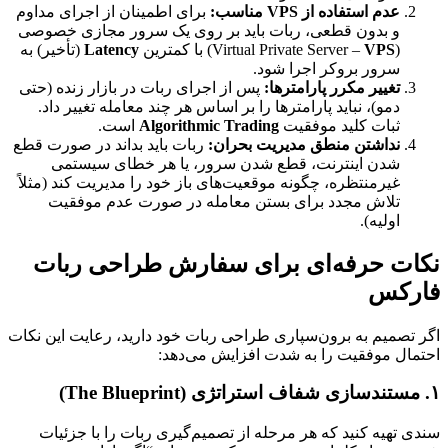
عدم استفاده از VPS مناسب:
برای اطمینان از اجرای مداوم
و بدون قطعی، ربات باید بر روی یک سرور مجازی خصوصی
(Virtual Private Server –
VPS
) با کمترین
Latency
(تأخیر) به
سرور بروکر اجرا شود.
تغییر مکرر پارامترها:
پس از اجرای ربات در بازار زنده (حتی
دمو)، نباید پارامترها را بر اساس هر چند معامله تغییر داد.
ثبات کلید موفقیت
Algorithmic Trading
است.
نداشتن منطق مدیریت بحران:
ربات باید بداند در صورت قطع
شدن اینترنت، قطع شدن سرور، یا هر خطای سیستمی
غیرمنتظره، چگونه موقعیت‌های باز خود را مدیریت کند (مثلاً
تلاش مجدد برای بستن معامله در صورت عدم موفقیت
اولیه).
نکات حرفه‌ای برای سفارش طراحی ربات
فارکس
اگر تصمیم به برون‌سپاری طراحی ربات خود دارید، رعایت این نکات
احتمال موفقیت را به شدت افزایش می‌دهد:
۱. مستندسازی شفاف استراتژی (The Blueprint)
سندی تهیه کنید که هر مرحله از تصمیم‌گیری ربات را با جزئیات