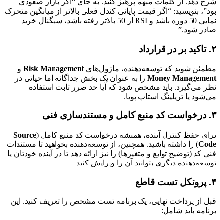
شرح دهد. از کلمات مبهم پرهیز کنید. به جای “اگر بازار صعودی
بود”، بنویسید: “اگر قیمت پایانی کندل فعلی بالاتر از میانگین متحرک
نمایی 50 دوره باشد و RSI از 50 بالاتر رفته باشد، سیگنال خرید
صادر شود.”
۲. تاکید بر در قرارداد
مطمئن شوید که توسعه‌دهنده، ماژول‌های
Risk Management
و
Money Management
را به عنوان یک بخش جداگانه اما حیاتی در
نظر می‌گیرد. باید مشخص شود که آیا حد ضرر ثابت استفاده
می‌شود یا تریلینگ استاپ پویا.
۳. درخواست کد منبع کامل و مستندسازی فنی
برای حفظ کنترل آینده، همیشه درخواست کد منبع کامل (
Source
Code
) را داشته باشید. همچنین، از توسعه‌دهنده بخواهید تا مستندات
فنی کد (توضیح توابع و متغیرها) را نیز ارائه دهد تا در آینده خودتان یا
توسعه‌دهنده دیگری بتوانید آن را ویرایش کنید.
۴. پروتکل تست قاطع
قبل از پرداخت نهایی، یک برنامه تست مشخص را تعریف کنید. این
برنامه باید شامل: