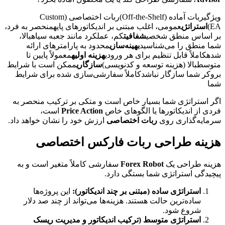
ویژگیربات آماده (Off-the-Shelf)ربات اختصاصی (Custom
EA)
استراتژی
عمومی، اغلب مبتنی بر اندیکاتورهای پایهمنحصر به فرد،
بر اساس منطق شخصی
شفافیت
کم، عملکرد مانند جعبه سیاهبالا،
شما منطق را می‌شناسید
بهینه‌سازی
محدود به پارامترهای ارائه
شدهکاملاً قابل تنظیم برای هر ورودی
هزینه اولیه
معمولاً پایین تا
متوسطبالا (هزینه توسعه و کدنویسی)
سازگاری
ممکن است با شرایط
بروکر شما سازگار نباشدکاملاً سفارشی‌سازی شده برای شرایط
شما
اگر استراتژی شما بسیار خاص است و متکی بر ترکیب منحصر به
فردی از اندیکاتورها یا الگوهای خاص
Price Action
است،
سرمایه‌گذاری روی
ربات اختصاصی
ارزش خود را نشان خواهد داد.
هزینه طراحی ربات فارکس اختصاصی
هزینه طراحی یک
Forex Robot
سفارشی کاملاً متغیر است و به
پیچیدگی استراتژی شما بستگی دارد.
استراتژی ساده (مبتنی بر چند اندیکاتور):
این پروژه‌ها
ساده‌ترین حالت هستند. هزینه‌ها می‌تواند از چند صد دلار
شروع شود.
استراتژی متوسط (ترکیب اندیکاتور و مدیریت ریسک