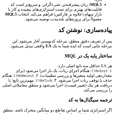
MQL5:
زبان پیشرفته‌تر، شیءگرا‌تر، و سریع‌تر است که
قابلیت‌های بهتری برای تست استراتژی‌های پیچیده و کار با
بازار سهام (علاوه بر فارکس) فراهم می‌کند. انتخاب
MQL5
معمولاً برای پروژه‌های بلندمدت توصیه می‌شود.
پیاده‌سازی: نوشتن کد
پس از تعریف دقیق منطق، مرحله کدنویسی آغاز می‌شود. این
مرحله جایی است که ایده شما به یک
EA
واقعی تبدیل می‌شود.
ساختار پایه یک در MQL
هر EA حداقل سه تابع اصلی دارد:
۱.
: هنگام اجرای ربات، یک بار اجرا می‌شود (برای
OnInit()
مقداردهی اولیه متغیرها و بررسی تنظیمات). ۲.
: هنگام
OnDeinit()
حذف یا توقف ربات اجرا می‌شود. ۳.
: مهم‌ترین تابع؛ با
OnTick()
دریافت هر تیک (تغییر قیمت)، اجرا می‌شود و منطق معاملاتی اصلی
را بررسی می‌کند.
ترجمه سیگنال‌ها به کد
اگر استراتژی شما بر اساس تقاطع دو میانگین متحرک باشد، منطق