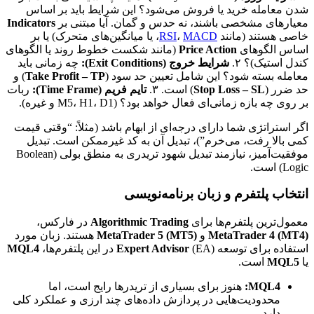
شدن معامله خرید یا فروش می‌شود؟ این شرایط باید بر اساس
معیارهای مشخصی باشند، نه حدس و گمان. آیا مبتنی بر
Indicators
خاصی هستند (مانند
MACD
،
RSI
، یا میانگین‌های متحرک) یا بر
اساس الگوهای
Price Action
(مانند شکست خطوط روند یا الگوهای
کندل استیک)؟ ۲.
شرایط خروج (Exit Conditions):
چه زمانی باید
معامله بسته شود؟ این شامل تعیین حد سود (
Take Profit – TP
) و
حد ضرر (
Stop Loss – SL
) است. ۳.
تایم فریم (Time Frame):
ربات
بر روی چه بازه زمانی‌ای فعال خواهد بود؟ (M5، H1، D1 و غیره).
اگر استراتژی شما دارای درجه‌ای از ابهام باشد (مثلاً: “وقتی قیمت
کمی بالا رفت، می‌خرم”)، تبدیل آن به کد غیرممکن است. تبدیل
موفقیت‌آمیز، نیازمند تبدیل شهود تریدری به منطق بولی (Boolean
Logic) است.
انتخاب پلتفرم و زبان برنامه‌نویسی
معمول‌ترین پلتفرم‌ها برای
Algorithmic Trading
در فارکس،
MetaTrader 4 (MT4)
و
MetaTrader 5 (MT5)
هستند. زبان مورد
استفاده برای توسعه
(EA) در این پلتفرم‌ها،
Expert Advisor
MQL4
یا
MQL5
است.
MQL4:
هنوز برای بسیاری از تریدرها رایج است، اما
محدودیت‌هایی در پردازش داده‌های چند ارزی و عملکرد کلی
دارد.