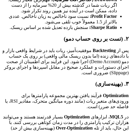
اگر ربات شما در گذشته بیش از 20% سرمایه را از دست
داده، ممکن است در آینده نیز همین روند تکرار شود.
Profit Factor:
نسبت سود ناخالص به زیان ناخالص. عددی
بالاتر از 1.5 معمولاً خوب تلقی می‌شود.
Sharpe Ratio:
سنجش بازده تعدیل شده بر اساس ریسک.
۲. (تست بر روی حساب دمو)
پس از
Backtesting
موفقیت‌آمیز، ربات باید در شرایط واقعی بازار و
با داده‌های زنده (اما بدون ریسک مالی واقعی) بر روی یک حساب
دمو (Demo Account) اجرا شود. این فرآیند برای اطمینان از صحت
اجرای دستورات و عملکرد صحیح در مقابل اسپردها و اجرای بروکر
(Slippage) ضروری است.
۳. (بهینه‌سازی)
Optimization
فرآیند یافتن بهترین مجموعه پارامترها برای
ورودی‌های متغیر ربات (مانند دوره میانگین متحرک، مقادیر RSI، یا
فاصله حد ضرر) است.
در
MQL5
، ابزارهای
Optimization
بسیار قدرتمند هستند و می‌توانند
هزاران ترکیب پارامتری را در مدت زمان کوتاهی بررسی کنند. با
این حال، باید از تله
Over-Optimization
(بهینه‌سازی بیش از حد)