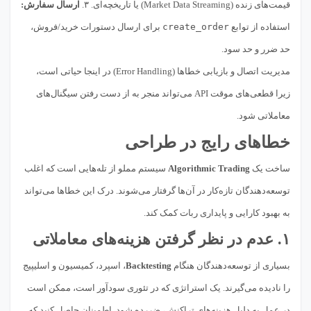
قیمت‌های زنده (Market Data Streaming) یا تاریخچه‌ای. ۳.
ارسال سفارش:
استفاده از توابع
create_order
برای ارسال دستورات خرید/فروش،
حد ضرر و حد سود.
مدیریت اتصال و بازیابی خطاها (Error Handling) در اینجا حیاتی است،
زیرا قطعی‌های موقت API می‌تواند منجر به از دست رفتن سیگنال‌های
معاملاتی شود.
خطاهای رایج در طراحی
ساخت یک
Algorithmic Trading
سیستم مملو از تله‌هایی است که اغلب
توسعه‌دهندگان تازه‌کار در آن‌ها گرفتار می‌شوند. درک این خطاها می‌تواند
به بهبود کارایی و پایداری ربات کمک کند.
۱. عدم در نظر گرفتن هزینه‌های معاملاتی
بسیاری از توسعه‌دهندگان هنگام
Backtesting
، اسپرد، کمیسیون و اسلیپیج
را نادیده می‌گیرند. یک استراتژی که در تئوری سودآور است، ممکن است
در عمل به دلیل هزینه‌های تراکنش، ضررده شود. اطمینان حاصل کنید که