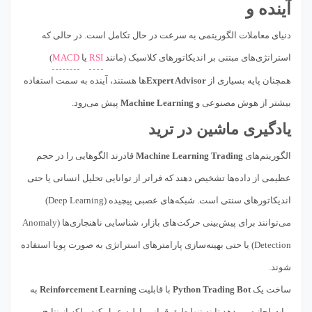
آینده و
دنیای معاملات الگوریتمی به سرعت در حال تکامل است. در حالی که
استراتژی‌های مبتنی بر اندیکاتورهای کلاسیک (مانند
RSI
یا
MACD
)
همچنان پایه بسیاری از
Expert Advisor
ها هستند، آینده به سمت استفاده
بیشتر از هوش مصنوعی و
Machine Learning
پیش می‌رود.
یادگیری ماشین در ترید
الگوریتم‌های
Machine Learning Trading
قادرند الگوهایی را در حجم
عظیمی از داده‌ها تشخیص دهند که فراتر از توانایی تحلیل انسانی یا حتی
اندیکاتورهای سنتی است. شبکه‌های عصبی پیچیده (Deep Learning)
می‌توانند برای پیش‌بینی حرکت‌های بازار، شناسایی ناهنجاری‌ها (Anomaly
Detection) یا حتی بهینه‌سازی پارامترهای استراتژی به صورت پویا استفاده
شوند.
ساخت یک
Python Trading Bot
با قابلیت
Reinforcement Learning
به
ربات اجازه می‌دهد تا نه تنها طبق قوانین اولیه عمل کند، بلکه از نتایج