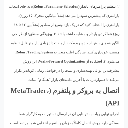
۲.
تنظیم پارامترهای پایدار (Robust Parameter Selection):
به جای انتخاب
پارامتری که بیشترین سود را می‌دهد (مثلاً میانگین متحرک ۱۵ روزه)،
پارامتری را انتخاب کنید که در یک بازه وسیع از مقادیر (مثلاً بین ۱۲ تا ۱۸
روز) عملکردی پایدار و مشابه داشته باشد. ۳.
پیچیدگی منطق:
از طراحی
الگوریتم‌های بیش از حد پیچیده که نیازمند تعداد زیادی پارامتر قابل تنظیم
هستند، خودداری کنید. سادگی اغلب منجر به
Robust Trading System
می‌شود. ۴.
استفاده از Walk-Forward Optimization:
این روش
پیشرفته‌تر، توالی بهینه‌سازی و تست را در فواصل زمانی کوتاه‌تر تکرار
می‌کند تا همواره ربات با آخرین داده‌های بازار “همگام” بماند.
اتصال به بروکر و پلتفرم (MetaTrader،
API)
اجرای نهایی ربات به توانایی آن در ارسال دستورات به کارگزار شما
بستگی دارد. روش اتصال کاملاً به زبان و پلتفرم انتخابی شما مرتبط است.