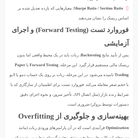
Sharpe Ratio / Sortino Ratio:
معیارهایی که بازده تعدیل شده بر
اساس ریسک را نشان می‌دهند.
فوروارد تست (Forward Testing) و اجرای
آزمایشی
پس از تأیید نتایج
Backtesting
، ربات باید در یک محیط واقعی اما بدون
ریسک مالی مستقیم قرار گیرد. این مرحله،
Forward Testing
یا
Paper
Trading
نامیده می‌شود. در این مرحله، ربات بر روی یک حساب دمو یا لایو
با حجم صفر معامله می‌کند. فوروارد تست برای اطمینان از سازگاری کد با
شرایط زنده بازار (مثل اتصال API، تأخیر سرور، و نحوه اجرای دقیق
دستورات توسط بروکر) ضروری است.
بهینه‌سازی و جلوگیری از Overfitting
Optimization
فرآیندی است که در آن پارامترهای ورودی ربات (مانند
دوره‌های اندیکاتورها، سطوح ورود/خروج) به گونه‌ای تنظیم می‌شوند که