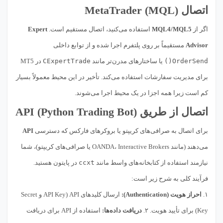
اتصال MetaTrader (MQL)
اگر از
MQL4/MQL5
استفاده می‌کنید، اتصال مستقیم است.
Expert
Advisor
مستقیماً بر روی پلتفرم اجرا شده و از توابع داخلی
OrderSend()
یا ساختارهای مدرن‌تر مانند
CExpertTrade
در MT5
برای مدیریت سفارشات استفاده می‌کند. تأخیر در این محیط معمولاً بسیار
کم است زیرا همه اجزا در یک محیط اجرا می‌شوند.
اتصال از طریق API (Python Trading Bot)
برای اتصال به صرافی‌های کریپتو یا بروکرهای فارکس که دسترسی
API
می‌دهند (مانند OANDA، Interactive Brokers یا صرافی‌های کریپتو)، شما
نیازمند استفاده از کتابخانه‌های واسط مانند
ccxt
در پایتون هستید.
فرآیند کلی به شرح زیر است:
۱.
احراز هویت (Authentication):
ارسال کلیدهای API (API Key و Secret
Key) برای تأیید هویت. ۲.
دریافت داده‌ها:
استفاده از API برای دریافت