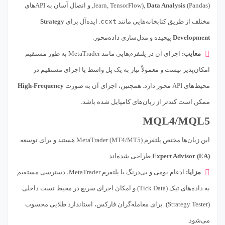
Data Analysis
learn, TensorFlow),
(Pandas), و اتصال آسان به APIهای
مختلف از طریق کتابخانه‌هایی مانند
ccxt
. ایده‌آل برای
Strategy
Development
پیچیده و مدل‌سازی داده‌محور.
معایب:
اجرای آن در پلتفرم‌هایی مانند MetaTrader به طور مستقیم
امکان‌پذیر نیست و معمولاً نیاز به یک پل واسط یا اجرای مستقیم در
محیط‌های API محور دارد. همچنین، اجرای آن به صورت
High-Frequency
ممکن است کندتر از زبان‌های کامپایل شده باشد.
MQL4/MQL5
این زبان‌ها مختص پلتفرم MetaTrader (MT4/MT5) هستند و برای توسعه
Expert Advisor (EA)
طراحی شده‌اند.
مزایا:
ادغام بومی و بی‌درنگ با پلتفرم MetaTrader، دسترسی مستقیم
به داده‌های تیک (Tick Data) و امکان اجرای سریع در محیط تست داخلی
(Strategy Tester). برای معامله‌گران فارکس، استاندارد طلایی محسوب
می‌شود.