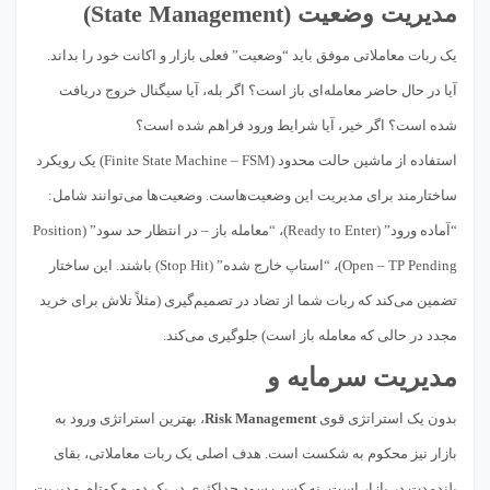
مدیریت وضعیت (State Management)
یک ربات معاملاتی موفق باید “وضعیت” فعلی بازار و اکانت خود را بداند.
آیا در حال حاضر معامله‌ای باز است؟ اگر بله، آیا سیگنال خروج دریافت
شده است؟ اگر خیر، آیا شرایط ورود فراهم شده است؟
استفاده از ماشین حالت محدود (Finite State Machine – FSM) یک رویکرد
ساختارمند برای مدیریت این وضعیت‌هاست. وضعیت‌ها می‌توانند شامل:
“آماده ورود” (Ready to Enter)، “معامله باز – در انتظار حد سود” (Position
Open – TP Pending)، “استاپ خارج شده” (Stop Hit) باشند. این ساختار
تضمین می‌کند که ربات شما از تضاد در تصمیم‌گیری (مثلاً تلاش برای خرید
مجدد در حالی که معامله باز است) جلوگیری می‌کند.
مدیریت سرمایه و
بدون یک استراتژی قوی
Risk Management
، بهترین استراتژی ورود به
بازار نیز محکوم به شکست است. هدف اصلی یک ربات معاملاتی، بقای
بلندمدت در بازار است، نه کسب سود حداکثری در یک دوره کوتاه. مدیریت