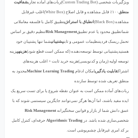
ویژگیربات شخصی (Custom Trading Bot)ربات‌های آماده تجاری
شفافیت
منطق
۱۰۰٪ قابل مشاهده و قابل اصلاح (White Box)اغلب غیرقابل
مشاهده (Black Box)
انطباق با استراتژی
تطبیق کامل با فلسفه معاملاتی
شماتطبیق محدود یا عدم تطبیق
Risk Management
تنظیم دقیق بر اساس
تحمل ریسک فردیتنظیمات عمومی و ثابت
پشتیبانی
شما تنها پشتیبان خود
هستیدپشتیبانی توسط توسعه‌دهنده (که ممکن است قطع شود)
هزینه
هزینه
توسعه اولیه (زمان و کدنویسی)هزینه خرید ثابت + اغلب هزینه‌های
اشتراک
قابلیت یادگیری
امکان ادغام
Machine Learning Trading
محدود به
منطق تعریف شده توسط سازنده
ربات‌های آماده ممکن است به عنوان نقطه شروع یا برای تست سریع یک
ایده مفید باشند، اما آن‌ها هرگز نمی‌توانند جایگزین سیستمی شوند که با
عمق دانش شما از بازار و قوانین سختگیرانه
Risk Management
شخصی‌سازی شده باشد. در
Algorithmic Trading
حرفه‌ای، کنترل کامل
بر کد امری غیرقابل چشم‌پوشی است.