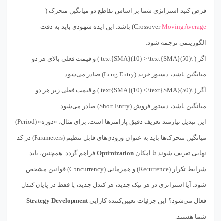
فرض کنید استراتژی شما بر اساس تقاطع دو میانگین متحرک (
Moving Average
Crossover) باشد. این ایده شهودی باید به دقت
الگوریتمی ترجمه شود:
اگر ( \text{SMA}(10) > \text{SMA}(50) ) و قیمت فعلی بالای هر دو
میانگین باشد، دستور خرید (Long Entry) صادر می‌شود.
اگر ( \text{SMA}(10) < \text{SMA}(50) ) و قیمت فعلی زیر هر دو
میانگین باشد، دستور فروش (Short Entry) صادر می‌شود.
این تبدیل نیازمند تعریف دقیق پارامترها است. برای مثال، «دوره» (Period)
میانگین متحرک‌ها باید به عنوان ورودی‌های قابل تنظیم (Parameters) در کد
نهایی تعریف شوند تا امکان
Optimization
فراهم گردد. همچنین، باید
شرایط تکرار (Recurrence) و همزمانی (Concurrency) قوانین مشخص
شود. آیا استراتژی در هر تیک جدید، هر کندل جدید، یا فقط در پایان کندل
فعال می‌شود؟ این جزئیات تعیین‌کننده کارایی
Strategy Development
شما هستند.