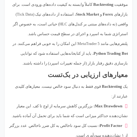
موفقیت
Backtesting
کاملاً وابسته به کیفیت داده‌های ورودی است. برای
بازارهای
Forex
و
Stock Market
، استفاده از داده‌های تیک (Tick Data)
واقعی (نه داده‌های مبتنی بر کندل‌های HLC) حیاتی است، به خصوص اگر
استراتژی شما به اسپرد و اجرای در سطح قیمت حساس باشد.
پلتفرم‌هایی مانند MetaTrader 5 این امکان را به خوبی فراهم می‌کنند. در
Python Trading Bot
، باید از کتابخانه‌هایی استفاده شود که توانایی
بازسازی دقیق رفتار بازار (از جمله تغییرات اسپرد) را داشته باشند.
معیارهای ارزیابی در بک‌تست
یک
Backtesting
قوی فقط به دنبال سود خالص نیست. معیارهای کلیدی
عبارتند از:
Max Drawdown:
بزرگترین کاهش سرمایه از اوج تا کف. این معیار
نشان‌دهنده حداکثر میزانی است که شما باید برای تحمل آن آماده باشید.
Profit Factor:
نسبت کل سود ناخالص به کل ضرر ناخالص. عدد بزرگتر
از ۱ نشان‌دهنده سودآوری است.