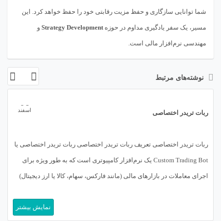
شما توانایی سازگاری و حفظ مزیت رقابتی خود را حفظ خواهد کرد. این
مسیر، یک سفر یادگیری مداوم در حوزه
Strategy Development
و
مهندسی نرم‌افزار مالی است.
نوشته‌های مرتبط
06
اسفند
ربات تریدر اختصاصی
ربات تریدر اختصاصی تعریف ربات تریدر اختصاصی ربات تریدر اختصاصی یا
Custom Trading Bot یک نرم‌افزار کامپیوتری است که به طور ویژه برای
اجرای معاملات در بازارهای مالی (مانند فارکس، سهام، کالا یا ارز دیجیتال)
بر اساس مجموعه‌ای از قوانین از پیش تعریف شده توسط یک معامله‌گر یا
نمایش بیشتر
تیم توسعه طراحی و کدنویسی می‌شود. برخلاف […]