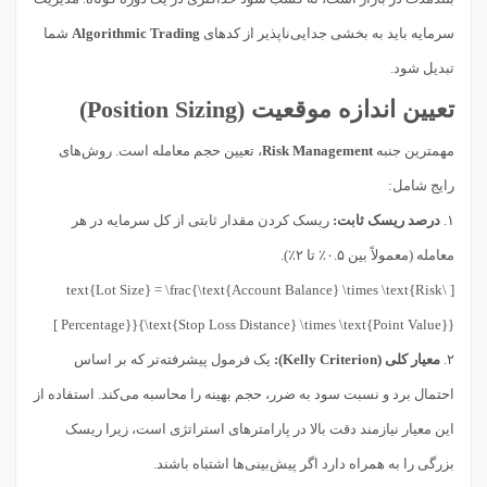
سرمایه باید به بخشی جدایی‌ناپذیر از کدهای
Algorithmic Trading
شما
تبدیل شود.
تعیین اندازه موقعیت (Position Sizing)
مهمترین جنبه
Risk Management
، تعیین حجم معامله است. روش‌های
رایج شامل:
۱.
درصد ریسک ثابت:
ریسک کردن مقدار ثابتی از کل سرمایه در هر
معامله (معمولاً بین ۰.۵٪ تا ۲٪).
[ \text{Lot Size} = \frac{\text{Account Balance} \times \text{Risk
Percentage}}{\text{Stop Loss Distance} \times \text{Point Value}} ]
۲.
معیار کلی (Kelly Criterion):
یک فرمول پیشرفته‌تر که بر اساس
احتمال برد و نسبت سود به ضرر، حجم بهینه را محاسبه می‌کند. استفاده از
این معیار نیازمند دقت بالا در پارامترهای استراتژی است، زیرا ریسک
بزرگی را به همراه دارد اگر پیش‌بینی‌ها اشتباه باشند.