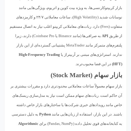
بازار کریپتوکارنسی‌ها، به ویژه بیت کوین و اتریوم، ویژگی‌هایی مانند
نوسانات شدید (High Volatility)، ساعات معاملاتی ۲۴/۷ و کارمزدهای
متفاوت (Fees) دارد. ربات‌های معاملاتی کریپتو اغلب نیاز به اتصال مستقیم
از طریق
API
به صرافی‌ها (مانند Binance یا Coinbase Pro) دارند، زیرا
پلتفرم‌های متمرکز مانند MetaTrader پشتیبانی گسترده‌ای از این بازار
ندارند. استراتژی‌های مبتنی بر آربیتراژ یا
High-Frequency Trading
(HFT)
در این فضا محبوب‌ترند.
بازار سهام (Stock Market)
بازار سهام معمولاً ساعات معاملاتی محدودتری دارد و مقررات بیشتری بر
آن حاکم است. ربات‌های سهام ممکن است نیاز به مدل‌سازی ریسک‌های
خاص مانند رویدادهای خبری شرکت‌ها یا ساختارهای بازار خاص داشته
باشند. در این بازار، استفاده از زبان‌هایی مانند
Python
به دلیل دسترسی
به کتابخانه‌های قوی تحلیل داده (Pandas, NumPy) برای
Algorithmic