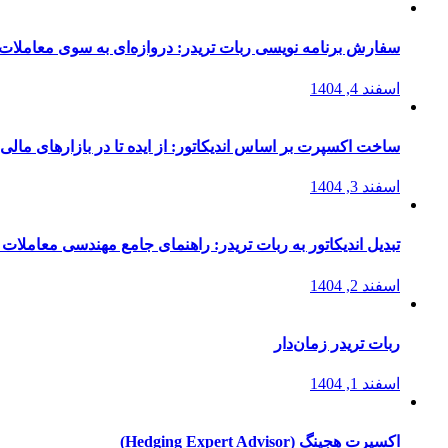
سفارش برنامه نویسی ربات تریدر: دروازه‌ای به سوی معاملات 
اسفند 4, 1404
ساخت اکسپرت بر اساس اندیکاتور: از ایده تا در بازارهای مالی
اسفند 3, 1404
تبدیل اندیکاتور به ربات تریدر: راهنمای جامع مهندسی معاملات 
اسفند 2, 1404
ربات تریدر زمان‌دار
اسفند 1, 1404
اکسپرت هجینگ (Hedging Expert Advisor)