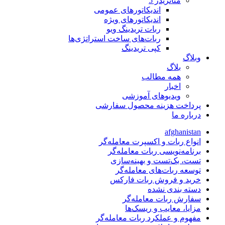
متاتريدر 5
اندیکاتورهای عمومی
اندیکاتورهای ویژه
ربات تریدینگ ویو
ربات‌های ساخت استراتژی‌ها
کپی تریدینگ
وبلاگ
بلاگ
همه مطالب
اخبار
ویدیوهای آموزشی
پرداخت هزینه محصول سفارشی
درباره ما
afghanistan
انواع ربات و اکسپرت معامله‌گر
برنامه‌نویسی ربات معامله‌گر
تست، بک‌تست و بهینه‌سازی
توسعه ربات‌های معامله‌گر
خرید و فروش ربات فارکس
دسته بندی نشده
سفارش ربات معامله‌گر
مزایا، معایب و ریسک‌ها
مفهوم و عملکرد ربات معامله‌گر