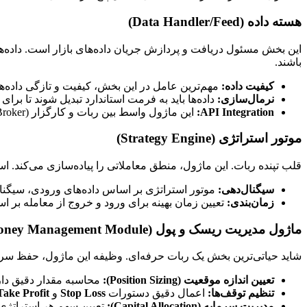
هسته داده (Data Handler/Feed)
باشند.
کیفیت داده:
مهم‌ترین عامل در این بخش، کیفیت و تازگی داده‌ه
نرمال‌سازی:
داده‌ها باید به فرمت استاندارد تبدیل شوند تا برا
API Integration:
این ماژول واسط بین ربات و کارگزار (Broker) یا منبع داده خارجی است.
موتور استراتژی (Strategy Engine)
قلب تپنده ربات. این ماژول، منطق معاملاتی را پیاده‌سازی می‌کند. استراتژی‌ها ممکن است بر اساس تحلیل تکنیکال (s
سیگنال‌دهی:
موتور استراتژی بر اساس داده‌های ورودی، سیگنال‌هایی برای خرید (Buy)، فروش (Sell) ی
زمان‌بندی:
تعیین زمان بهینه برای ورود و خروج از معامله بر ا
ماژول مدیریت ریسک و پول (Risk and Money Management Module)
شاید حیاتی‌ترین بخش یک ربات حرفه‌ای. وظیفه این ماژول، حفظ سرما
تعیین اندازه موقعیت (Position Sizing):
محاسبه مقدار دقیق دارایی برای
تنظیم توقف‌ها:
اعمال دقیق دستورات
Stop Loss
و
Take Profit
مدیریت سرمایه (Capital Allocation):
تعیین سهم هر استراتژی یا