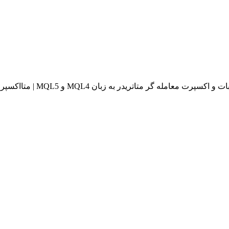
له گر متاتریدر به زبان MQL4 و MQL5 | متااکسپرت