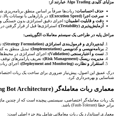
مزایای کلیدی Algo Trading عبارتند از:
حذف احساسات:
ربات‌ها صرفاً بر اساس منطق برنامه‌ریزی شده عمل می‌کنند و از ترس (Fear) و طمع (Greed) 
سرعت اجرا (Execution Speed):
در بازارهایی با نوسانات بالا، توانایی اجرای سفارشات در کسری از 
دقت و قابلیت اطمینان:
اجرای دقیق استراتژی بدون خستگی و ب
آزمایش‌پذیری (Testability):
استراتژی‌ها قبل از قرار گرفتن در مع
مراحل پایه در طراحی یک سیستم معاملات الگوریتمی:
ایده‌پردازی و فرمول‌بندی استراتژی (Strategy Formulation):
تب
برنامه‌نویسی و کدنویسی (Implementation):
تبدیل منطق به کد قابل ا
تست و اعتبارسنجی (Validation):
اجرای استراتژی در محیط‌ها
مدیریت ریسک (Risk Management):
تعریف پارامترهای توقف ضرر (Stop Loss) و کسب سود (t
استقرار و نظارت (Deployment and Monitoring):
اجرای ربات 
درک عمیق این اصول، پیش‌نیاز ضروری برای ساخت یک ربات اختصاصی مو
شناسایی و بهره‌برداری کرد.
معماری ربات معامله‌گر (Trading Bot Architecture)
برابر خطا (Fault-Tolerant) باشد.
معماری استاندارد یک ربات معاملاتی شامل پنج جزء اصلی است: