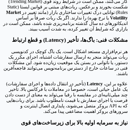
کار می‌کنند، ممکن است در شرایط روند قوی (Trending Market)
شکست بخورند و برعکس. ربات‌های مبتنی بر قوانین ایستا (Static
Rules) توانایی درک تغییرات ساختاری بازار (مانند تغییر در
Market
Volatility
یا نرخ بهره) را ندارند. اگر یک ربات صرفاً بر اساس
اندیکاتورهای ده سال گذشته برنامه‌ریزی شده باشد، ممکن است در
بازاری که شرایط آن تغییر کرده، به شدت آسیب ببیند.
مشکلات فنی: باگ‌ها، تأخیر (Latency) و قطع ارتباط
هر نرم‌افزاری مستعد اشکال است. یک باگ کوچک در کدنویسی
ربات می‌تواند منجر به ارسال سفارشات اشتباه، اجرای مکرر یک
دستور، یا ناتوانی در بستن یک موقعیت زیان‌ده شود. این مشکلات
فنی در ساعات خارج از دسترس برنامه‌نویس می‌توانند فاجعه‌آفرین
باشند.
علاوه بر این،
Latency
(تأخیر در انتقال داده‌ها و اجرای سفارشات)
یک عامل حیاتی است، خصوصاً در معاملات با فرکانس بالا. تأخیر
چند میلی‌ثانیه‌ای در مقایسه با رقبا می‌تواند به معنای از دست دادن
فرصت یا اجرای سفارش با قیمت نامطلوب باشد. برای ربات‌هایی
که به API بروکر متصل می‌شوند، پایداری اتصال اینترنت و
سرورهای بروکر اهمیت مضاعفی پیدا می‌کند.
نیاز به سرمایه اولیه بالا برای زیرساخت‌های قوی