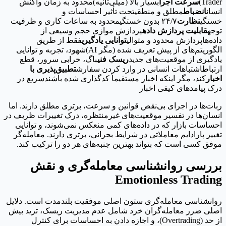
Trader)
سرعت اجرا
بسیار بالا (میلی‌ثانیه)محدود به زمان واکنش
انسان
انضباط
مطلق و منطقیتحت تأثیر احساسات و
خستگی
نظارت
۲۴/۷ بدون خستگیمحدود به ساعات کاری و ظرفیت
توجه
قابلیت پردازش داده
پردازش موازی حجم وسیعی از
داده‌هاپردازش محدود و متوالی
توانایی یادگیری
فقط از طریق
الگوریتم‌های از پیش تعریف شده (مگر AI)شهود، تجربه و توانایی
یادگیری از موقعیت‌های جدید
ریسک فنی
باگ، خرابی سرور، قطع
ارتباطاشتباهات انسانی در وارد کردن سفارش
تطبیق‌پذیری با
اخبار
کند، مگر اینکه اخبار مستقیماً کدگذاری شده باشندسریع در
درک پیامدهای کیفی اخبار
ربات‌ها در اجرای بی‌نقص قوانین و سرعت، برتری مطلق دارند. اما
انسان‌ها در تفسیر موقعیت‌های غیرمنتظره، درک تغییرات ظریف در
احساسات بازار که در داده‌های کمی منعکس نمی‌شوند، و توانایی
تغییر پارادایم معاملاتی در شرایط بحرانی، برتری دارند. معامله‌گر
موفق کسی است که بتواند بهترین جنبه‌های هر دو را ترکیب کند.
بررسی روانشناسی معامله‌گری و نقش
Emotionless Trading
روانشناسی معامله‌گری ستون اصلی موفقیت بلندمدت است. دلایل
اصلی ضرر معامله‌گران خرد شامل عدم مدیریت ریسک، ترید بیش
از حد (Overtrading)، و اجازه دادن به احساسات برای کنترل