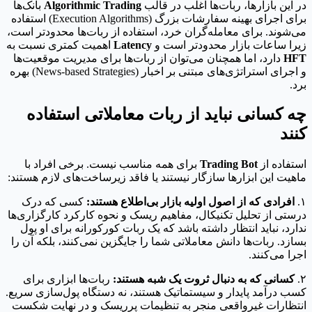
در این بازارها، ربات‌ها اغلب در قالب
Algorithmic Trading
بانک‌ها
برای اجرای بهینه سفارشات بزرگ (Execution Algorithms) استفاده
می‌شوند. برای معامله‌گران خرد، استفاده از ربات‌ها محدودتر است،
زیرا ساعات بازار محدودتر است و
Latency
اهمیت کمتری نسبت به
HFT
دارد، اما همچنان می‌توان از ربات‌ها برای مدیریت موقعیت‌ها
و اجرای استراتژی‌های مبتنی بر اخبار (News-based Strategies) بهره
برد.
چه کسانی نباید از ربات معاملاتی استفاده
کنند
استفاده از
Trading Bot
برای همه مناسب نیست. برخی افراد با
ماهیت این ابزارها سازگار نیستند یا فاقد زیرساخت‌های لازم هستند:
۱.
افرادی که از اصول اولیه بازار بی‌اطلاع هستند:
کسی که درک
درستی از تحلیل تکنیکال، مفاهیم ریسک و نحوه کارکرد کارگزاری‌ها
ندارد، نباید انتظار داشته باشد که یک ربات کورکورانه برای او پول
بسازد. ربات‌ها دانش معاملاتی شما را جایگزین نمی‌کنند، بلکه آن را
اجرا می‌کنند.
۲.
کسانی که به دنبال ثروت یک شبه هستند:
ربات‌ها ابزاری برای
کسب درآمد پایدار و سیستماتیک هستند، نه دستگاه پول‌سازی سریع.
انتظارات غیرواقعی منجر به تنظیمات پرریسک و در نهایت شکست