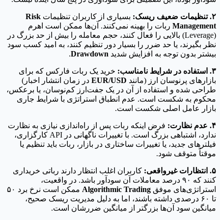
۲. تنظیمات ضعیف ریسک:
بسیاری از کاربران تنظیمات
Risk
Management
ربات را بهینه نمی‌کنند. آن‌ها ممکن است اهرم
(Leverage) بالایی را فعال کنند، حجم معامله را بیش از حد بزرگ در
نظر بگیرند، یا حد ضرر را بسیار دور تنظیم کنند، به امید کسب سود
بیشتر بدون توجه به افزایش شدید
Drawdown
.
۳. استفاده در شرایط نامناسب:
خرید یک ربات فارکس که برای
بازارهای پرنوسان ارز (مانند
EUR/USD
در زمان انتشار اخبار)
طراحی شده و استفاده از آن در یک جفت‌ارز کم‌نوسان، یا برعکس،
محکوم به شکست است. عدم انطباق استراتژی با شرایط جاری
بازار عامل اصلی شکست است.
۴. عدم نظارت:
فرض اینکه ربات پس از راه‌اندازی نیازی به نظارت
ندارد، اشتباهی بزرگ است. با تغییرات ناگهانی در API کارگزاری،
فیلترهای جدید، یا تغییرات ساختاری در بازار، ربات باید تنظیم یا
موقتاً متوقف شود.
۵. انتظارات غیرواقعی:
کاربران اغلب انتظار دارند رباتی خریداری
کنند که ۹۰ درصد معاملات آن سودآور باشد. در واقعیت،
استراتژی‌های موفق
Algorithmic Trading
ممکن است نرخ برد ۵۰
تا ۶۰ درصدی داشته باشند، اما به دلیل مدیریت ریسک صحیح،
میانگین سود آن‌ها بزرگتر از میانگین ضررشان است.