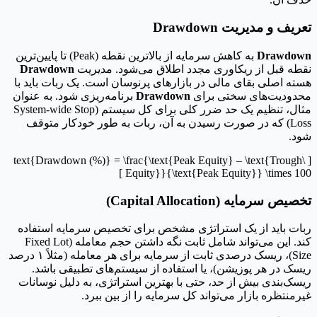
تعریف و مدیریت Drawdown
Drawdown
به کاهش سرمایه از بالاترین نقطه (Peak) تا پایین‌ترین
نقطه قبل از ریکاوری مجدد اطلاق می‌شود. مدیریت
Drawdown
هسته اصلی بقای مالی در بازارهای پرنوسان است. یک ربات باید با
محدودیت‌های سختی برای
Drawdown
برنامه‌ریزی شود. به عنوان
مثال، تنظیم یک حد ضرر کلی برای کل سیستم (System-wide Stop
Loss) که در صورت رسیدن به آن، ربات به طور خودکار متوقف
شود.
[ \text{Drawdown (%)} = \frac{\text{Peak Equity} – \text{Trough
Equity}}{\text{Peak Equity}} \times 100 ]
تخصیص سرمایه (Capital Allocation)
ربات باید از یک استراتژی مشخص برای تخصیص سرمایه استفاده
کند. این می‌تواند شامل ثابت نگه داشتن حجم معامله (Fixed Lot
Size)، ریسک درصدی ثابت از سرمایه برای هر معامله (مثلاً ۱ درصد
ریسک در هر پوزیشن)، یا استفاده از سیستم‌های تطبیقی باشد.
ریسک‌بندی بیش از حد، حتی با بهترین استراتژی، به دلیل نوسانات
غیرمنتظره بازار می‌تواند کل سرمایه را از بین ببرد.