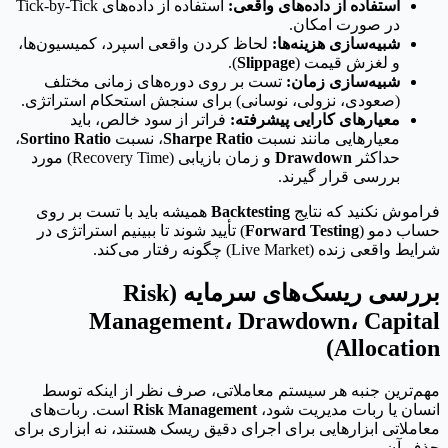
استفاده از داده‌های واقعی:
استفاده از داده‌های Tick-by-Tick
در صورت امکان.
شبیه‌سازی هزینه‌ها:
لحاظ کردن واقعی اسپرد، کمیسیون‌ها،
و لغزش قیمت (
Slippage
).
شبیه‌سازی زمان:
تست بر روی دوره‌های زمانی مختلف
(صعودی، نزولی، نوسانی) برای سنجش استحکام استراتژی.
معیارهای کارایی پیشرفته:
فراتر از سود خالص، باید
معیارهایی مانند نسبت
Sharpe Ratio
، نسبت
Sortino Ratio
،
حداکثر
Drawdown
و زمان بازیابی (Recovery Time) مورد
بررسی قرار گیرند.
فراموش نکنید که نتایج
Backtesting
همیشه باید با تست بر روی
حساب دمو (
Forward Testing
) تأیید شوند تا ببینیم استراتژی در
شرایط واقعی زنده (Live Market) چگونه رفتار می‌کند.
بررسی ریسک‌های سرمایه (Risk
Management، Drawdown، Capital
Allocation)
مهم‌ترین جنبه هر سیستم معاملاتی، صرف نظر از اینکه توسط
انسان یا ربات مدیریت شود،
Risk Management
است. ربات‌های
معاملاتی ابزارهایی برای اجرای دقیق ریسک هستند، نه ابزاری برای
حذف آن.