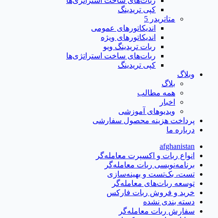
ربات‌های ساخت استراتژی‌ها
کپی تریدینگ
متاتريدر 5
اندیکاتورهای عمومی
اندیکاتورهای ویژه
ربات تریدینگ ویو
ربات‌های ساخت استراتژی‌ها
کپی تریدینگ
وبلاگ
بلاگ
همه مطالب
اخبار
ویدیوهای آموزشی
پرداخت هزینه محصول سفارشی
درباره ما
afghanistan
انواع ربات و اکسپرت معامله‌گر
برنامه‌نویسی ربات معامله‌گر
تست، بک‌تست و بهینه‌سازی
توسعه ربات‌های معامله‌گر
خرید و فروش ربات فارکس
دسته بندی نشده
سفارش ربات معامله‌گر