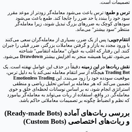
تصمیمات است.
ترس و طمع:
ترس باعث می‌شود معامله‌گر زودتر از موعد مقرر
سود خود را ببندد یا حد ضرر را جابجا کند. طمع باعث می‌شود
سودهای کوچک به ضررهای بزرگ تبدیل شوند، زیرا معامله‌گر
منتظر “سود بیشتر” می‌ماند.
انتقام‌جویی:
پس از یک ضرر، بسیاری از معامله‌گران سعی می‌کنند
با ورود مجدد به بازار و گرفتن معاملات بزرگتر، ضرر قبلی را جبران
کنند. این رفتار که اغلب به عنوان “معامله انتقامی” شناخته
می‌شود، تقریباً همیشه منجر به افزایش بیشتر
Drawdown
می‌شود.
نقش ربات‌ها در این زمینه
دقیقاً در حذف این عوامل نهفته است. یک
Trading Bot
هیچگاه از سر انتقام معامله نمی‌کند یا به دلیل ترس،
موقعیت سودده خود را زود می‌بندد. این
Emotionless Trading
تضمین می‌کند که هر معامله بر اساس تحلیل ریاضی و منطقی
استراتژی انجام شود، نه بر اساس نوسانات لحظه‌ای خلق و خوی
معامله‌گر. در واقع، استفاده از ربات می‌تواند به معامله‌گر بیاموزد
که نظم و انضباط چگونه بر تصمیمات معاملاتی حاکم باشد.
بررسی ربات‌های آماده (Ready-made Bots)
و ربات‌های اختصاصی (Custom Bots)