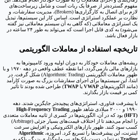
مفهوم گسترده‌تر از صرفاً یک ربات است و شامل زیرساخت‌های
لازم برای اتصال به کارگزاری‌ها (Brokers)، مدیریت سفارشات، و
نظارت بر عملکرد استراتژی است. اساس کار این سیستم‌ها، تبدیل
یک استراتژی معاملاتی (که گاهی به آن سیستم معاملاتی نیز گفته
می‌شود) به کدی قابل اجرا است که می‌تواند به طور ۲۴ ساعته در
بازار فعال باشد.
تاریخچه استفاده از معاملات الگوریتمی
ریشه‌های معاملات خودکار به دوران اولیه ورود کامپیوترها به
بازارهای مالی بازمی‌گردد، اما نقطه عطف واقعی در دهه ۱۹۷۰ و با
ظهور معاملات الگوریتمی (Algorithmic Trading) شکل گرفت. در
ابتدا، این سیستم‌ها برای اجرای سفارشات بزرگ به صورت کارآمد
(مانند الگوریتم‌های
VWAP
یا
TWAP
) طراحی شده بودند تا تأثیر
کمی بر قیمت بازار بگذارند.
با پیشرفت فناوری، استراتژی‌های پیچیده‌تر جایگزین شدند. دهه
۱۹۹۰ و ۲۰۰۰ میلادی شاهد ظهور
High-Frequency Trading
(HFT)
بود که در آن، الگوریتم‌ها در کسری از ثانیه معاملات متعددی
را انجام می‌دهند تا از اختلاف قیمت‌های بسیار جزئی (Arbitrage)
کسب سود کنند. ظهور بازارهای الکترونیکی و افزایش سرعت
اینترنت، این پیشرفت‌ها را تسریع کرد. امروزه،
Algorithmic
Trading
نه تنها در دست بانک‌های سرمایه‌گذاری بزرگ، بلکه به