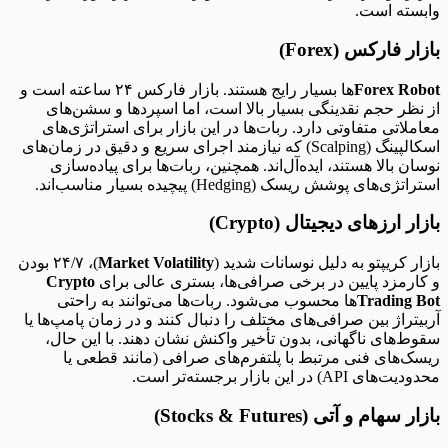
وابسته است.
بازار فارکس (Forex)
Forex Robot
ها بسیار رایج هستند. بازار فارکس ۲۴ ساعته است و
از نظر حجم نقدینگی بسیار بالا است، اما اسپردها و سشن‌های
معاملاتی متفاوتی دارد. ربات‌ها در این بازار برای استراتژی‌های
اسکالپینگ (Scalping) که نیازمند اجرای سریع و دقیق در زمان‌های
نوسان بالا هستند، ایده‌آل‌اند. همچنین، ربات‌ها برای پیاده‌سازی
استراتژی‌های پوشش ریسک (Hedging) پیچیده بسیار مناسب‌اند.
بازار ارزهای دیجیتال (Crypto)
بازار کریپتو به دلیل نوسانات شدید (
Market Volatility
)، ۲۴/۷ بودن
و کارمزد پایین در برخی صرافی‌ها، بستری عالی برای
Crypto
Trading Bot
ها محسوب می‌شود. ربات‌ها می‌توانند به راحتی
آربیتراژ بین صرافی‌های مختلف را دنبال کنند و در زمان پامپ‌ها یا
سقوط‌های ناگهانی، بدون تأخیر واکنش نشان دهند. با این حال،
ریسک‌های فنی مرتبط با پلتفرم‌های صرافی (مانند قطعی یا
محدودیت‌های API) در این بازار برجسته‌تر است.
بازار سهام و آتی (Stocks & Futures)