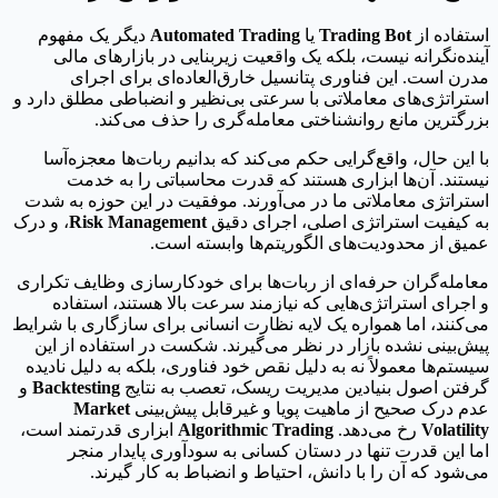
استفاده از
Trading Bot
یا
Automated Trading
دیگر یک مفهوم
آینده‌نگرانه نیست، بلکه یک واقعیت زیربنایی در بازارهای مالی
مدرن است. این فناوری پتانسیل خارق‌العاده‌ای برای اجرای
استراتژی‌های معاملاتی با سرعتی بی‌نظیر و انضباطی مطلق دارد و
بزرگترین مانع روانشناختی معامله‌گری را حذف می‌کند.
با این حال، واقع‌گرایی حکم می‌کند که بدانیم ربات‌ها معجزه‌آسا
نیستند. آن‌ها ابزاری هستند که قدرت محاسباتی را به خدمت
استراتژی معاملاتی ما در می‌آورند. موفقیت در این حوزه به شدت
به کیفیت استراتژی اصلی، اجرای دقیق
Risk Management
، و درک
عمیق از محدودیت‌های الگوریتم‌ها وابسته است.
معامله‌گران حرفه‌ای از ربات‌ها برای خودکارسازی وظایف تکراری
و اجرای استراتژی‌هایی که نیازمند سرعت بالا هستند، استفاده
می‌کنند، اما همواره یک لایه نظارت انسانی برای سازگاری با شرایط
پیش‌بینی نشده بازار در نظر می‌گیرند. شکست در استفاده از این
سیستم‌ها معمولاً نه به دلیل نقص خود فناوری، بلکه به دلیل نادیده
گرفتن اصول بنیادین مدیریت ریسک، تعصب به نتایج
Backtesting
و
عدم درک صحیح از ماهیت پویا و غیرقابل پیش‌بینی
Market
Volatility
رخ می‌دهد.
Algorithmic Trading
ابزاری قدرتمند است،
اما این قدرت تنها در دستان کسانی به سودآوری پایدار منجر
می‌شود که آن را با دانش، احتیاط و انضباط به کار گیرند.