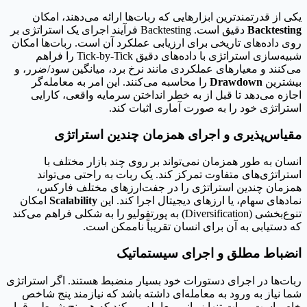
یکی از قدرتمندترین ابزارهایی که ربات‌ها ارائه می‌دهند، امکان
Backtesting
دقیق است. Backtesting فرآیند اجرای یک استراتژی بر
روی داده‌های تاریخی برای ارزیابی عملکرد آن است. ربات‌ها امکان
شبیه‌سازی استراتژی با داده‌های دقیق Tick-by-Tick را فراهم
می‌کنند و معیارهای عملکردی مانند نرخ برد، میانگین سود/ضرر، و
بیشترین
Drawdown
را محاسبه می‌کنند. این امر به معامله‌گر
اجازه می‌دهد تا قبل از به خطر انداختن سرمایه واقعی، کارایی
استراتژی خود را به صورت آماری اثبات کند.
مقیاس‌پذیری و اجرای همزمان چندین استراتژی
انسان به طور همزمان نمی‌تواند بر روی چند بازار مختلف با
استراتژی‌های متفاوت تمرکز کند. یک ربات به راحتی می‌تواند
همزمان چندین استراتژی را در جفت‌ارزهای مختلف فارکس،
نمادهای سهام، یا ارزهای دیجیتال اجرا کند. این
Scalability
امکان
تنوع‌بخشی (Diversification) به پورتفولیو را به شکلی فراهم می‌کند
که دستیابی به آن برای انسان تقریباً ناممکن است.
انضباط مطلق و اجرای سیستماتیک
ربات‌ها در اجرای دستورات خود بسیار منضبط هستند. اگر استراتژی
شما نیاز به ورود به معامله‌ای داشته باشد که نیازمند پنج شاخص
خاص است، ربات تنها زمانی معامله می‌کند که هر پنج شرط برقرار