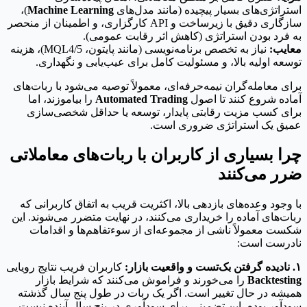
استراتژی‌های بسیار پیچیده (مانند مدل‌های
Machine Learning
)،
سازگاری دقیق با زیرساخت و API کارگزاری، و اطمینان از منحصر
به فرد بودن استراتژی (کاهش اثر رقابت عمومی).
معایب:
نیاز به تخصص برنامه‌نویسی (مانند پایتون، MQL4/5)، هزینه
توسعه اولیه بالا، و مسئولیت کامل برای عیب‌یابی و نگهداری.
برای معامله‌گران نیمه‌حرفه‌ای، معمولاً توصیه می‌شود با ربات‌های
آماده شروع کنند تا اصول
Automated Trading
را بیاموزند، اما
برای کسب مزیت رقابتی پایدار، توسعه یا حداقل شخصی‌سازی
عمیق یک استراتژی ضروری است.
چرا بسیاری از کاربران با ربات‌های معاملاتی
ضرر می‌کنند
با وجود وعده‌های بازدهی بالا، اکثریت قریب به اتفاق کاربرانی که
ربات‌های آماده را خریداری می‌کنند، در نهایت متضرر می‌شوند. این
شکست معمولاً ناشی از مجموعه‌ای از سوءتفاهم‌ها و اقدامات
نادرست است:
۱. نادیده گرفتن بک‌تست و واقعیت بازار:
کاربران فریب نتایج رویایی
Backtesting
را می‌خورند و فراموش می‌کنند که شرایط بازار
همیشه در حال تغییر است. اگر یک ربات در طول پنج سال گذشته
سودآور بوده، این تضمینی برای سودآوری در پنج سال آینده نیست.