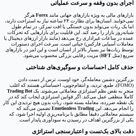
اجرای بدون وقفه و سرعت عملیاتی
بازارهای مالی به ویژه بازارهای جهانی مانند
Forex
هرگز
نمی‌خوابند. انسان‌ها برای نظارت ۲۴ ساعته نیاز به استراحت دارند،
اما یک ربات می‌تواند بدون خستگی یا افت تمرکز، در تمام طول
شبانه‌روز بازار را رصد کند. این قابلیت برای بازارهایی که تحرکات
عمده در ساعات غیراداری رخ می‌دهد (مانند بازار ارزهای دیجیتال یا
معاملات آسیایی فارکس) حیاتی است. سرعت اجرای دستورات
توسط ربات‌ها نیز بسیار بالاتر از انسان است و این امر در بازارهای
سریع (مثل
HFT
) مزیت رقابتی بزرگی محسوب می‌شود.
حذف کامل احساسات و سوگیری‌های شناختی
بزرگترین دشمن معامله‌گر، خود اوست. ترس از دست دادن
(FOMO)، طمع، تردید، و انتقام‌جویی، احساساتی هستند که اغلب
منجر به نقض نظم استراتژی معاملاتی می‌شوند. یک
Trading Bot
کاملاً منطقی عمل می‌کند. اگر قوانین استراتژی ایجاب کند که در
یک نقطه ضررده، معامله بسته شود، ربات بدون هیچ تردیدی این کار
را انجام می‌دهد. این
Emotionless Trading
تضمین می‌کند که
سیستم معاملاتی دقیقاً مطابق با برنامه‌ریزی اولیه اجرا شود، که
یکی از بزرگترین اهداف در رسیدن به سودآوری پایدار است.
دقت بالای بک‌تست و اعتبارسنجی استراتژی