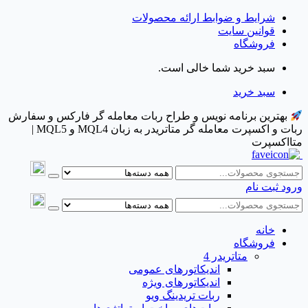
شرایط و ضوابط ارائه محصولات
قوانین سایت
فروشگاه
سبد خرید شما خالی است.
سبد خرید
بهترین برنامه نویس و طراح ربات معامله گر فارکس و سفارش
ربات و اکسپرت معامله گر متاتریدر به زبان MQL4 و MQL5 |
متااکسپرت
ورود
ثبت نام
خانه
فروشگاه
متاتريدر 4
اندیکاتورهای عمومی
اندیکاتورهای ویژه
ربات تریدینگ ویو