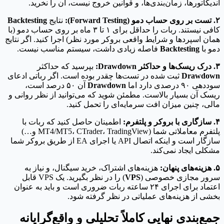
اندیکاتورها، زمان‌بندی‌ها، و قوانین خروج نیست، آن را نخرید.
۲. تست بر روی حساب دمو (Forward Testing):
نتایج
Backtesting
کافی نیستند. ربات را حداقل برای ۱ تا ۳ ماه بر روی حساب دمو (با
همان اسپردها و شرایط واقعی بروکر مورد نظر) اجرا کنید. اگر نتایج
دمو با
Backtesting
فاصله زیادی داشت، سیستم مناسب نیست.
۳. درک ریسک‌ها و حداکثر Drawdown:
بپرسید که حداکثر
Drawdown
ثبت شده در تست‌ها چقدر بوده است. اگر رباتی ادعای
سوددهی ۹۰ درصدی دارد اما
Drawdown
آن ۵۰ درصد است،
ریسک آن بسیار بالاست. مطمئن شوید که می‌توانید از نظر روانی و
مالی، چنین میزان افت سرمایه‌ای را تحمل کنید.
۴. سازگاری با بروکر و پلتفرم:
اطمینان حاصل کنید که ربات با
پلتفرم معاملاتی شما (MT4/MT5، CTrader، TradingView و…)
سازگار است و اینکه اتصال API یا اجرای EA از طریق بروکر شما
مشکلی ایجاد نمی‌کند.
۵. هزینه‌های پنهان:
هزینه‌های اشتراک، خرید سیگنال، و نیاز به
سرور مجازی خصوصی (
VPS
) را در نظر بگیرید. یک VPS قابل
اعتماد برای اجرای ۲۴ ساعته ربات ضروری است و باید به عنوان
بخشی از هزینه‌های عملیاتی در نظر گرفته شود.
جمع‌بندی نهایی کاملاً تحلیلی و واقع‌گرایانه