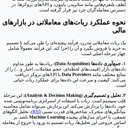
لطف پلتفرم‌هایی مانند متاتریدر، پایتون، و APIهای بروکرها، در
دسترس معامله‌گران خرد نیز قرار گرفته است.
نحوه عملکرد ربات‌های معاملاتی در بازارهای
مالی
یک ربات معاملاتی مدرن، فرآیند پیچیده‌ای را طی می‌کند تا تصمیم
به خرید یا فروش بگیرد و آن را اجرا کند. این فرآیند معمولاً شامل
چهار مرحله اصلی است:
۱. جمع‌آوری داده‌ها (Data Acquisition):
ربات‌ها به طور مداوم
داده‌های بازار (قیمت‌های لحظه‌ای، حجم معاملات، اخبار و…) را از
منابع مختلف مانند
Data Providers
یا APIهای بروکر دریافت
می‌کنند. کیفیت و سرعت این داده‌ها برای عملکرد ربات حیاتی
است.
۲. تحلیل و تصمیم‌گیری (Analysis & Decision Making):
این مرحله
قلب سیستم است. ربات با استفاده از استراتژی برنامه‌نویسی شده
خود، داده‌ها را پردازش می‌کند. این پردازش می‌تواند شامل محاسبه
میانگین‌های متحرک، شاخص‌های قدرت نسبی (
RSI
)، تحلیل الگوهای
شمعی، یا اجرای مدل‌های پیچیده
Machine Learning
باشد. بر
اساس خروجی این تحلیل‌ها، ربات تصمیم به ورود یا خروج از معامله
می‌گیرد.