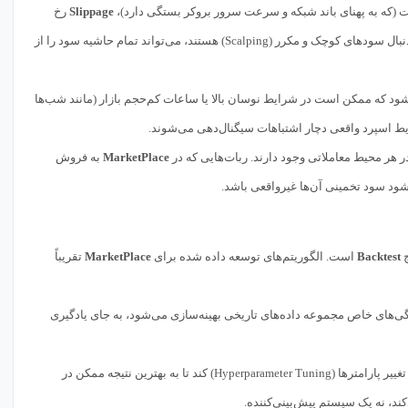
 (که به پهنای باند شبکه و سرعت سرور بروکر بستگی دارد)،
Slippage
رخ
می‌دهد. ربات‌های آماده اغلب این فاکتور حیاتی را نادیده می‌گیرند، که در استراتژی‌هایی که به دنبال سودهای کوچک و مکرر (Scalping) هستند، می‌تواند تمام حاشیه سود را از
شود که ممکن است در شرایط نوسان بالا یا ساعات کم‌حجم بازار (مانند شب‌ها
ایط اسپرد واقعی دچار اشتباهات سیگنال‌دهی می‌شوند.
MarketPlace
به فروش
شود سود تخمینی آن‌ها غیرواقعی باشد.
ج
Backtest
است. الگوریتم‌های توسعه داده شده برای
MarketPlace
تقریباً
 در آن یک استراتژی برای مطابقت دادن (Fit) با نویزها و ویژگی‌های خاص مجموعه داده‌های تاریخی بهینه‌سازی می‌شود، به جای یادگیری
فروشنده یک ربات، ممکن است ساعت‌ها یا روزها را صرف تغییر پارامترها (Hyperparameter Tuning) کند تا به بهترین نتیجه ممکن در
ند، نه یک سیستم پیش‌بینی‌کننده.