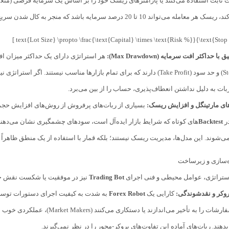
عامله می‌تواند 10 تا 20 درصد سرمایه باشد که منجر به کال شدن سریع حساب می‌شود.
 حداکثر افت سرمایه (Max Drawdown):
ربات به دلیل نداشتن انعطاف‌پذیری، حساب را از بین می‌برد.
های مارتینگل و افزایش ریسک:
بسیاری از ربات‌های پرفروش از روش‌های افزایش حجم مع
ر
Backtest
های کوتاه که شرایط بازار ایده‌آل است، سودهای چشمگیری نشان می‌دهند، 
ی‌شوند. این مدل‌ها، مدیریت ریسک نیستند؛ بلکه قمار با استفاده از یک منطق ظاهراً 
ه‌سازی و زیرساخت
استراتژی، عوامل محیطی و فنی اجرای
Trading Bot
نیز در موفقیت یا شکست نقش حیا
روکر و نقدشوندگی:
کارایی یک
Forex Robot
دهند. ربات‌های آماده این تفاوت‌های بروکر-محور را در نظر نمی‌گیرند.