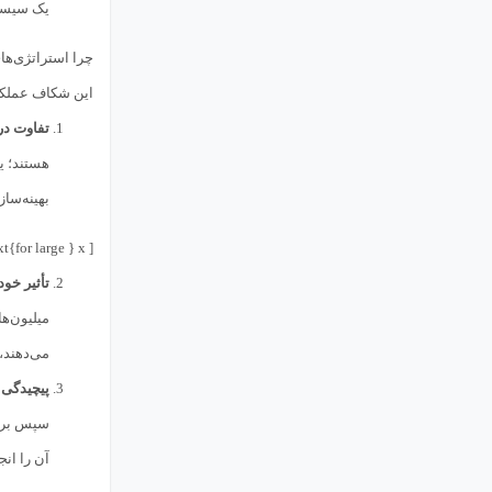
یک سیستم “تنظ
چرا استراتژی‌ه
این شکاف عملکرد
تفاوت در
بهینه‌سا
[ P(\text{Return} > x) \gg e^{-x^2 / 2\sigma^2} \quad \text{for large } x ]
تأثیر خود-تخریبی (cy
میلیون‌ه
می‌دهند، 
پیچیدگی Optimization صحیح
سپس بر ر
آن را انج