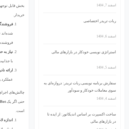
اسفند 7, 1404
بخش قابل توجهی
خریدار.
ربات تریدر اختصاصی
فروشندگان پنها
شده‌اند 
اسفند 6, 1404
فروشنده 
نیاز به ح
استراتژی‌ نویسی خودکار در بازارهای مالی
با جذابی
اسفند 5, 1404
ارائه ناد
عملکرد واق
سفارش برنامه نویسی ربات تریدر: دروازه‌ای به
سوی معاملات خودکار و سودآور
چالش‌های اجرای 
اسفند 4, 1404
حتی اگر یک
 Bot
است.
ساخت اکسپرت بر اساس اندیکاتور: از ایده تا
اندازه لات (Lot Sizing) 
در بازارهای مالی