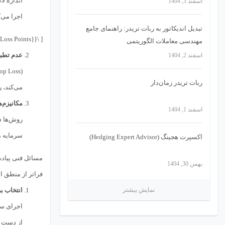
اسفند 3, 1404
اجرا می‌کند، ریسک هر م
تبدیل اندیکاتور به ربات تریدر: راهنمای جامع
[ \text{Lot Size} \propto \frac{\text{Capital} \times \text{Risk %}}{\text{Stop Loss Points}} ]
مهندسی معاملات الگوریتمی
عدم تطبیق با
اسفند 2, 1404
(Stop Loss) و حد سود (Take Profit) دارند که برای تمام بازارها مناسب نیستند. اگر استراتژی نیاز به یک
ربات تریدر زمان‌دار
می‌کند، 
مکانیزم‌
اسفند 1, 1404
روش‌ها د
سرمایه م
اکسپرت هجینگ (Hedging Expert Advisor)
مسائل فنی پیاد
بهمن 30, 1404
فراتر از منطق 
نمایش بیشتر
انتخاب ب
از دست ب