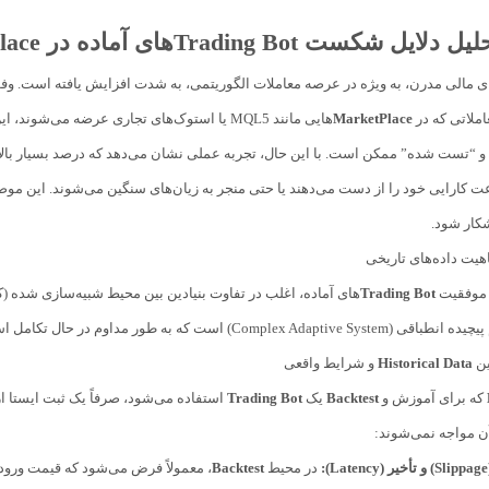
تحلیل دلایل شکست
Trading Bot
های آماده در
lace
ای مالی مدرن، به ویژه در عرصه معاملات الگوریتمی، به شدت افزایش یافته است. وفور 
ملاتی که در
MarketPlace
هایی مانند MQL5 یا استوک‌های تجاری عرضه می
 “تست شده” ممکن است. با این حال، تجربه عملی نشان می‌دهد که درصد بسیار بالای
 کارایی خود را از دست می‌دهند یا حتی منجر به زیان‌های سنگین می‌شوند. این مو
شکار شود.
اهیت داده‌های تاریخی
 موفقیت
Trading Bot
های آماده، اغلب در تفاوت بنیادین بین محیط شبیه‌سازی شده (
Complex A) است که به طور مداوم در حال تکامل است.
ین
Historical Data
و شرایط واقعی
که برای آموزش و
Backtest
یک
Trading Bot
استفاده می‌شود، صرفاً یک ثبت ایستا از
ن مواجه نمی‌شوند:
:
در محیط
Backtest
، معمولاً فرض می‌شود که قیمت ورود 