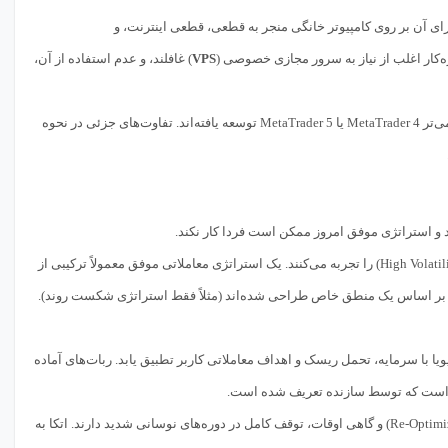
ه جز آخر هفته‌ها) دارد. اجرای آن بر روی کامپیوتر خانگی منجر به قطعی، قطعی اینترنت، و
زه‌کار اغلب از نیاز به سرور مجازی خصوصی (
VPS
) غافلند، و عدم استفاده از آن،
پر از ربات‌هایی است که برای نسخه‌های قدیمی‌تر MetaTrader 4 یا MetaTrader 5 توسعه یافته‌اند. تفاوت‌های جزئی در نحوه
د و استراتژی موفق امروز ممکن است فردا کار نکند.
بازارها چرخه‌هایی از روند (Trend)، خنثی (Range-bound)، و نوسان بالا (High Volatility) را تجربه می‌کنند. یک استراتژی معاملاتی موفق معمولاً ترکیبی از
قط بر اساس یک منطق خاص طراحی شده‌اند (مثلاً فقط استراتژی شکست روند).
یا با سرمایه، تحمل ریسک و اهداف معاملاتی کاربر تطبیق یابد. ربات‌های آماده
دی است که توسط سازنده تعریف شده است.
حتی بهترین الگوریتم‌ها نیز نیاز به نظارت، تنظیم مجدد پارامترها (Re-Optimization) و گاهی اوقات، توقف کامل در دوره‌های نوسانی شدید دارند. اتکا به