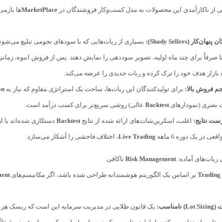
 از ناکارآمدی این محصولات به مدل کسب‌وکار فروشندگان در
MarketPlace
ها بازم
ن‌کار (Shady Sellers):
بسیاری از ربات‌هایی که با سودهای نجومی تبلیغ می‌شوند، 
تا صرفاً برای چند ماه اولیه، تصویر سوددهی را نمایش دهند. پس از فروش انبوه، زمانی
بازار هدف خود را ترک کرده و ربات جدیدی را عرضه می‌کند.
جم فروش بالا:
برای تولیدکنندگان این ربات‌ها، ساخت یک استراتژی مقاوم که نیاز به
on
ت بصری (نمودارهای
Backtest
عالی) روشی سریع‌تر برای کسب درآمد است.
رست نتایج:
اغلب، اسکرین‌شات‌های ارائه شده از نتایج
Backtest
دستکاری شده‌اند یا از
عی در یک دوره 6 ماهه
Live Trading
، اختلاف فاحشی را آشکار می‌سازد.
ربات‌های آماده:
Risk Management
ناکافی
Trading
بر اساس یک الگوریتم هوشمندانه طراحی شده باشد، اگر مکانیسم‌های
ent
نامناسب: