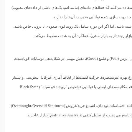
فاده می‌کنند که خطاهای داده‌ای (مانند اسپایک‌های ناشی از داده‌های معیوب)
د بهینه‌سازی شده توانایی مدیریت آن‌ها را ندارند.
20 تا 2021 عملکردی خیره‌کننده داشته باشد، اما اگر این دوره شامل یک روند قوی صعودی یا نزولی خاص باشد،
 بازار روند‌دار به بازار خنثی)، عملکرد آن به شدت سقوط می‌کند.
بازارها تنها مجموعه‌ای از اعداد نیستند؛ آن‌ها محصول تعاملات پیچیده انسان‌ها هستند. احساسات جمعی، ترس (Fear) و طمع (Greed)، نقش مهمی در شکل‌دهی نوسانات کوتاه‌مدت
 نرخ بهره غیرمنتظره)، حرکت قیمت‌ها از لحاظ آماری غیرقابل پیش‌بینی و بسیار
آماده که بر اساس منطق ریاضیاتی محض طراحی شده است، فاقد مکانیسم‌های ایمنی یا توانایی تشخیص “رویداد قو سیاه” (Black Swan
معامله‌گران حرفه‌ای هنگام تصمیم‌گیری، فاکتورهایی مانند احساسات توده‌ای، اشباع خرید/فروش (Overbought/Oversold Sentiment)