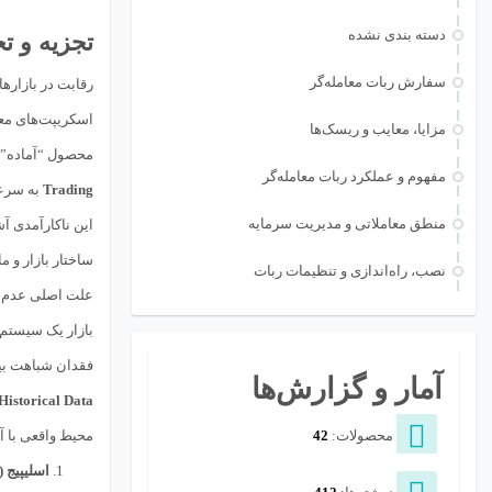
دسته بندی نشده
تجزیه و 
سفارش ربات معامله‌گر
رقابت در بازاره
اسکریپت‌های معا
مزایا، معایب و ریسک‌ها
محصول “آماده” و
مفهوم و عملکرد ربات معامله‌گر
Trading
به سرعت
منطق معاملاتی و مدیریت سرمایه
این ناکارآمدی آ
ساختار بازار و م
نصب، راه‌اندازی و تنظیمات ربات
علت اصلی عدم
بازار یک سیستم پیچیده انطباقی (daptive System
فقدان شباهت ب
آمار و گزارش‌ها
Historical Data
محصولات:
42
محیط واقعی با آ
اسلیپیج (Slippage) و تأخیر (Latency)