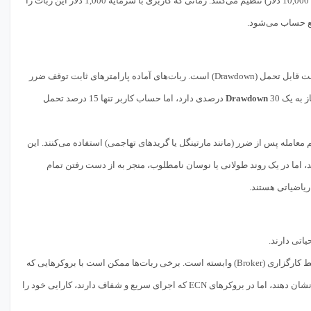
اندازه لات ثابت استفاده می‌کنند یا پارامترهای ریسک خود را بر اساس یک سرمایه فرضی (مثلاً 10,000 دلار) تنظیم می‌کنند. زمانی که کاربری با سرمایه 1,000 دلار این ربات را
هر استراتژی دارای یک حداکثر میزان افت قابل تحمل (Drawdown) است. ربات‌های آماده پارامترهای ثابت توقف ضرر
Drawdown
30 درصدی دارد، اما حساب کاربر تنها 15 درصد تحمل
امله پس از ضرر (مانند مارتینگل یا گرید‌های تهاجمی) استفاده می‌کنند. این
اما در یک روند طولانی یا نوسان نامطلوب، منجر به از دست رفتن تمام
ریاضیاتی هستند.
تی دارند.
به شدت به کیفیت اجرای دستورات توسط کارگزاری (Broker) وابسته است. برخی ربات‌ها ممکن است با بروکر‌هایی که
اجرای سفارشات را به تأخیر می‌اندازند یا دستکاری می‌کنند (Market Makers)، عملکردی خوب نشان دهند، اما در بروکرهای ECN که اجرای سریع و شفاف دارند، کارایی خود را