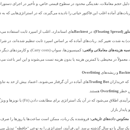
دلیل حجم معاملات، نقدینگی محدود در سطوح قیمتی خاص، و تأخیر در اجرای دستورات
Floating ):
در
Backtest
های استاندارد، اغلب از اسپرد ثابت استفاده می‌
ات) به شدت تغییر کند. ربات‌های آماده که بر اساس اسپرد ثابت تنظیم شده‌اند، در شر
به هزینه‌های معاملاتی واقعی:
کمیسیون‌ها، سواپ (Carry costs)، و کارمزدهای دیگر در هر محیط معاملاتی وجود دارند. ربات‌هایی که در
 معمولاً در محیطی با کمترین هزینه یا بدون هزینه تست می‌شوند و این امر باعث می‌
Backte
و ریشه‌های
Overfitting
ی که خریداران
Trading Bot
های آماده در آن گرفتار می‌شوند، اعتماد بیش از حد به نتای
ض خطر
Overfitting
هستند.
به فرآیندی اطلاق می‌شود که
پایدار بازار.
عکوس داده‌های تاریخی:
 یک سال یا دو سال گذشته برسد. این فرآیند، استراتژی را به نوعی “حافظه” تبدیل می‌ک