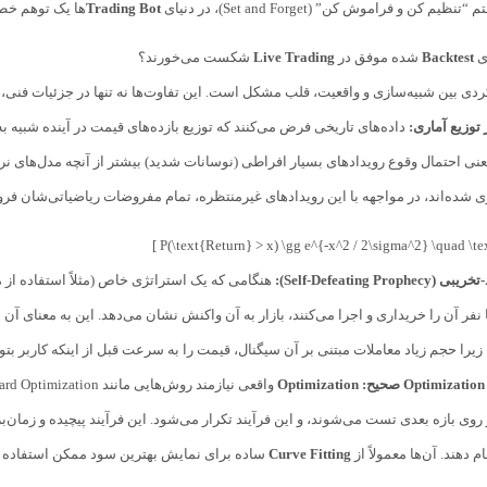
یم کن و فراموش کن” (Set and Forget)، در دنیای
Trading Bot
ها یک توهم خط
ای
Backtest
شده موفق در
Live Trading
شکست می‌خورند؟
ی بین شبیه‌سازی و واقعیت، قلب مشکل است. این تفاوت‌ها نه تنها در جزئیات فنی، 
 توزیع آماری:
داده‌های تاریخی فرض می‌کنند که توزیع بازده‌های قیمت در آینده شبیه به
زی شده‌اند، در مواجهه با این رویدادهای غیرمنتظره، تمام مفروضات ریاضیاتی‌شان فرو 
Self-Defeating Prophe):
هنگامی که یک استراتژی خاص (مثلاً استفاده از 
ا نفر آن را خریداری و اجرا می‌کنند، بازار به آن واکنش نشان می‌دهد. این به معنای
زیرا حجم زیاد معاملات مبتنی بر آن سیگنال، قیمت را به سرعت قبل از اینکه کاربر بتوا
:
Optimization
وی بازه بعدی تست می‌شوند، و این فرآیند تکرار می‌شود. این فرآیند پیچیده و زمان
ام دهند. آن‌ها معمولاً از
Curve Fitting
ساده برای نمایش بهترین سود ممکن استفاده م