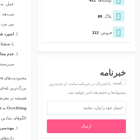
نوشته‌ها:
412
عمل، به 
بلاگ:
89
بین ببرد.
فروش:
322
اسپرد شناور (Spread
یا تعطیل
عدم محاس
می‌رسند،
خبرنامه
محدودیت‌های
st
با اشتراک در خبرنامه سایت، از جدیدترین
بزرگ‌ترین تله‌ا
پیشنهادها و تخفیف‌ها باخبر خواهید شد.
همیشه در معر
Overfitting
الگوهای بنیادین و 
ارسال
مهندسی م
داده‌های