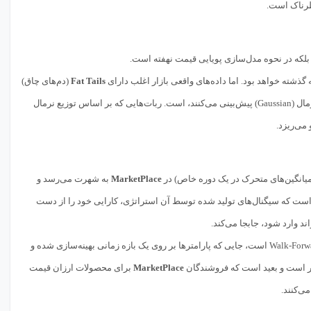
رناک است.
بلکه در نحوه مدل‌سازی پویایی قیمت نهفته است.
 گذشته خواهد بود. اما داده‌های واقعی بازار اغلب دارای
Fat Tails
(دم‌های چاق)
هستند؛ یعنی احتمال وقوع رویدادهای بسیار افراطی (نوسانات شدید) بیشتر از آنچه مدل‌های نرمال (Gaussian) پیش‌بینی می‌کنند، است. ربات‌هایی که بر اساس توزیع نرمال
می‌ریزد.
میانگین‌های متحرک در یک دوره خاص) در
MarketPlace
به شهرت می‌رسد و
 آن است که سیگنال‌های تولید شده توسط آن استراتژی، کارایی خود را از دست
ند وارد شود، جابجا می‌کند.
واقعی نیازمند روش‌هایی مانند Walk-Forward Optimization است، جایی که پارامترها بر روی یک بازه زمانی بهینه‌سازی شده و
‌بر است و بعید است که فروشندگان
MarketPlace
برای محصولات ارزان قیمت
ی‌کنند.