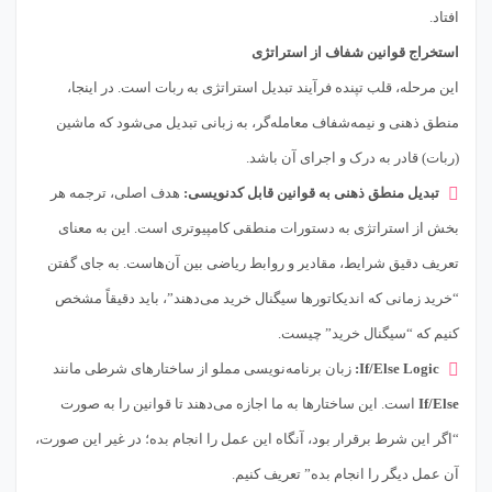
افتاد.
استخراج قوانین شفاف از استراتژی
این مرحله، قلب تپنده فرآیند تبدیل استراتژی به ربات است. در اینجا،
منطق ذهنی و نیمه‌شفاف معامله‌گر، به زبانی تبدیل می‌شود که ماشین
(ربات) قادر به درک و اجرای آن باشد.
تبدیل منطق ذهنی به قوانین قابل کدنویسی:
هدف اصلی، ترجمه هر
بخش از استراتژی به دستورات منطقی کامپیوتری است. این به معنای
تعریف دقیق شرایط، مقادیر و روابط ریاضی بین آن‌هاست. به جای گفتن
“خرید زمانی که اندیکاتورها سیگنال خرید می‌دهند”، باید دقیقاً مشخص
کنیم که “سیگنال خرید” چیست.
If/Else Logic:
زبان برنامه‌نویسی مملو از ساختارهای شرطی مانند
If/Else
است. این ساختارها به ما اجازه می‌دهند تا قوانین را به صورت
“اگر این شرط برقرار بود، آنگاه این عمل را انجام بده؛ در غیر این صورت،
آن عمل دیگر را انجام بده” تعریف کنیم.