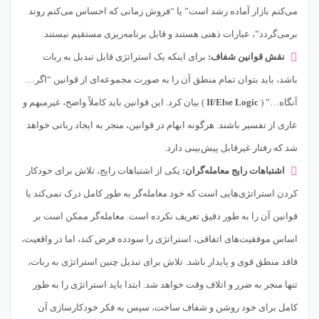
می‌کنم بازار آماده رشد است” یا “فروش زمانی که احساس می‌کنم روند
برمی‌گردد”، عبارات ذهنی هستند و قابل برنامه‌ریزی مستقیم نیستند.
نقش قوانین شفاف:
برای اینکه یک استراتژی قابل تبدیل به ربات
باشد، باید بتوان تمام منطق آن را به صورت مجموعه‌ای از قوانین “اگر…
آنگاه…” (
If/Else Logic
) بیان کرد. این قوانین باید کاملاً واضح، غیرمبهم و
عاری از تفسیر باشند. هرگونه ابهام در قوانین، منجر به ایجاد رباتی خواهد
شد که رفتار غیرقابل پیش‌بینی دارد.
اشتباهات رایج معامله‌گران:
یکی از اشتباهات رایج، تلاش برای خودکار
کردن استراتژی‌هایی است که خود معامله‌گر به طور کامل درک نمی‌کند یا
قوانین آن را به طور دقیق تعریف نکرده است. معامله‌گر ممکن است بر
اساس موفقیت‌های اتفاقی، استراتژی را سودده فرض کند، اما در واقعیت،
فاقد منطق قوی و پایدار باشد. تلاش برای تبدیل چنین استراتژی به ربات،
تنها منجر به ضرر و اتلاف وقت خواهد شد. ابتدا باید استراتژی را به طور
کامل برای خود روشن و شفاف ساخت، سپس به فکر خودکارسازی آن