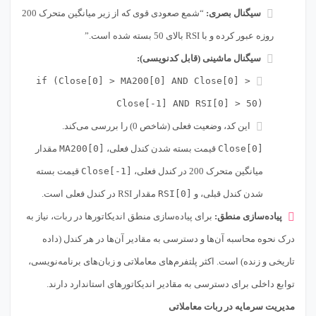
سیگنال بصری:
“شمع صعودی قوی که از زیر میانگین متحرک 200
روزه عبور کرده و با RSI بالای 50 بسته شده است.”
سیگنال ماشینی (قابل کدنویسی):
if (Close[0] > MA200[0] AND Close[0] >
Close[-1] AND RSI[0] > 50)
این کد، وضعیت فعلی (شاخص 0) را بررسی می‌کند.
Close[0]
قیمت بسته شدن کندل فعلی،
MA200[0]
مقدار
میانگین متحرک 200 در کندل فعلی،
Close[-1]
قیمت بسته
شدن کندل قبلی، و
RSI[0]
مقدار RSI در کندل فعلی است.
پیاده‌سازی منطق:
برای پیاده‌سازی منطق اندیکاتورها در ربات، نیاز به
درک نحوه محاسبه آن‌ها و دسترسی به مقادیر آن‌ها در هر کندل (داده
تاریخی و زنده) است. اکثر پلتفرم‌های معاملاتی و زبان‌های برنامه‌نویسی،
توابع داخلی برای دسترسی به مقادیر اندیکاتورهای استاندارد دارند.
مدیریت سرمایه در ربات معاملاتی