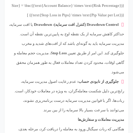
Size} = \frac{(\text{Account Balance} \times \text{Risk Percentage})}
{(\text{Stop Loss in Pips} \times \text{Pip Value per Lot})} ]
Drawdown Control (کنترل افت سرمایه):
Drawdown
یا افت سرمایه،
حداکثر کاهش سرمایه از یک نقطه اوج به پایین‌ترین نقطه آن است.
مدیریت سرمایه باید به گونه‌ای باشد که از افت‌های شدید و مخرب
جلوگیری کند. این امر از طریق تعیین
Stop Loss
، مدیریت حجم معامله و
گاهی اوقات، محدود کردن تعداد معاملات فعال به طور همزمان محقق
می‌شود.
جلوگیری از نابودی حساب:
عدم رعایت اصول مدیریت سرمایه،
رایج‌ترین دلیل شکست معامله‌گران، به ویژه در معاملات خودکار، است.
ربات‌ها، اگر با قوانین مدیریت سرمایه درست برنامه‌ریزی نشوند،
می‌توانند با سرعت بسیار بالا سرمایه را از بین ببرند.
مدیریت معاملات و سفارش‌ها
هنگامی که ربات سیگنال ورود به معامله را دریافت کرد، مرحله بعدی،