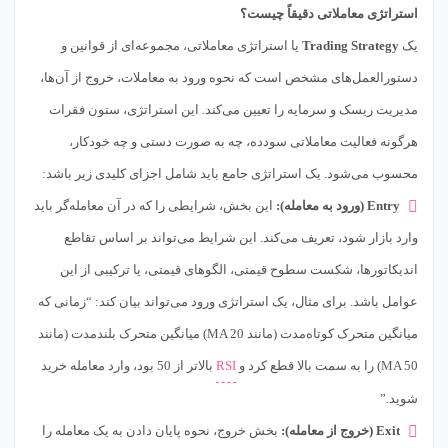
استراتژی معاملاتی دقیقاً چیست؟
یک
Trading Strategy
یا استراتژی معاملاتی، مجموعه‌ای از قوانین و
دستورالعمل‌های مشخص است که نحوه ورود به معاملات، خروج از آن‌ها،
مدیریت ریسک و سرمایه را تعیین می‌کند. این استراتژی، ستون فقرات
هرگونه فعالیت معاملاتی سودده، چه به صورت دستی و چه خودکار،
محسوب می‌شود. یک استراتژی جامع باید شامل اجزای کلیدی زیر باشد:
Entry (ورود به معامله):
این بخش، شرایطی را که در آن معامله‌گر باید
وارد بازار شود، تعریف می‌کند. این شرایط می‌تواند بر اساس تقاطع
اندیکاتورها، شکست سطوح قیمتی، الگوهای قیمتی، یا ترکیبی از این
عوامل باشد. برای مثال، یک استراتژی ورود می‌تواند بیان کند: “زمانی که
میانگین متحرک کوتاه‌مدت (مانند MA 20) میانگین متحرک بلندمدت (مانند
MA 50) را به سمت بالا قطع کرد و
RSI
بالاتر از 50 بود، وارد معامله خرید
شوید.”
Exit (خروج از معامله):
بخش خروج، نحوه پایان دادن به یک معامله را