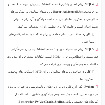
MQL4:
زبان اصلی پلتفرم
MetaTrader 4
. این زبان شبیه به C است و
برای توسعه
Expert Advisors (EAs)
یا ربات‌های معاملاتی، اندیکاتورهای
سفارشی و اسکریپت‌ها طراحی شده است. یادگیری آن برای مبتدیان
نسبتاً آسان است و جامعه کاربری عظیمی از آن پشتیبانی می‌کند.
کاربرد:
ساخت ربات‌های معاملاتی برای MT4، توسعه اندیکاتورهای
سفارشی.
MQL5:
زبان توسعه‌یافته برای
MetaTrader 5
. این زبان شیءگراتر،
قدرتمندتر و انعطاف‌پذیرتر از MQL4 است. امکانات بیشتری برای مدیریت
حافظه، چندوظیفگی و بهینه‌سازی فراهم می‌کند.
کاربرد:
ساخت ربات‌های معاملاتی برای MT5، اندیکاتورهای پیچیده،
اسکریپت‌ها.
Python:
یکی از پرکاربردترین زبان‌های برنامه‌نویسی در جهان، به ویژه
در حوزه تحلیل داده، هوش مصنوعی و یادگیری ماشین. با استفاده از
کتابخانه‌های تخصصی مانند
,
Zipline
,
PyAlgoTrade
,
Backtrader