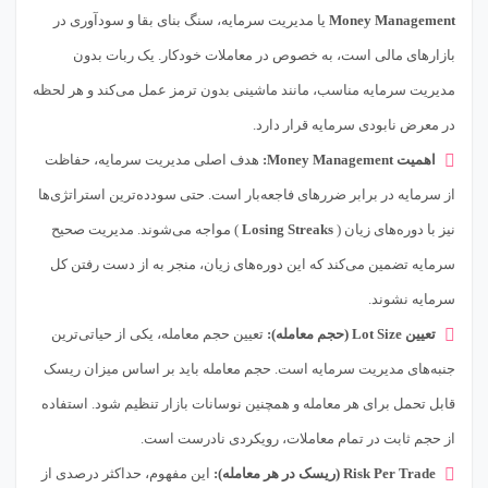
Money Management
یا مدیریت سرمایه، سنگ بنای بقا و سودآوری در
بازارهای مالی است، به خصوص در معاملات خودکار. یک ربات بدون
مدیریت سرمایه مناسب، مانند ماشینی بدون ترمز عمل می‌کند و هر لحظه
در معرض نابودی سرمایه قرار دارد.
اهمیت Money Management:
هدف اصلی مدیریت سرمایه، حفاظت
از سرمایه در برابر ضررهای فاجعه‌بار است. حتی سودده‌ترین استراتژی‌ها
نیز با دوره‌های زیان (
Losing Streaks
) مواجه می‌شوند. مدیریت صحیح
سرمایه تضمین می‌کند که این دوره‌های زیان، منجر به از دست رفتن کل
سرمایه نشوند.
تعیین Lot Size (حجم معامله):
تعیین حجم معامله، یکی از حیاتی‌ترین
جنبه‌های مدیریت سرمایه است. حجم معامله باید بر اساس میزان ریسک
قابل تحمل برای هر معامله و همچنین نوسانات بازار تنظیم شود. استفاده
از حجم ثابت در تمام معاملات، رویکردی نادرست است.
Risk Per Trade (ریسک در هر معامله):
این مفهوم، حداکثر درصدی از