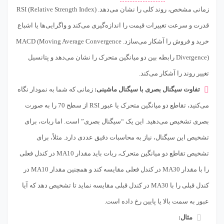
زمانی مشخص، روند کلی را نشان می‌دهد. RSI (Relative Strength Index)
قدرت و سرعت تغییرات قیمت را اندازه‌گیری می‌کند و واگرایی‌ها یا اشباع
خرید و فروش را آشکار می‌سازد. MACD (Moving Average Convergence
Divergence) رابطه بین دو میانگین متحرک را نشان می‌دهد و پتانسیل
تغییر روند را آشکار می‌کند.
تفاوت سیگنال بصری با سیگنال ماشینی:
زمانی که شما به نمودار نگاه
می‌کنید، تقاطع دو میانگین متحرک یا عبور RSI از سطح 70 را به صورت
بصری تشخیص می‌دهید. این یک “سیگنال بصری” است. اما ربات، برای
تشخیص این سیگنال، نیاز به محاسبات دقیق عددی دارد. مثلاً، برای
تشخیص تقاطع دو میانگین متحرک، ربات باید مقدار MA10 در کندل فعلی
را با مقدار MA30 در کندل فعلی مقایسه کند و همچنین مقدار MA10 در
کندل قبلی را با MA30 در کندل قبلی مقایسه نماید تا تشخیص دهد که آیا
عبور به سمت بالا یا پایین رخ داده است.
مثال: