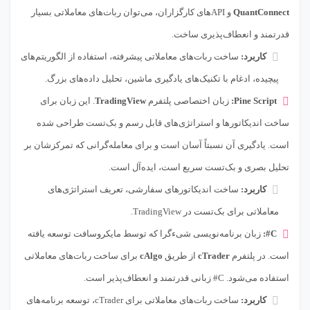
QuantConnect
و APIهای کارگزاران، می‌توان ربات‌های معاملاتی بسیار
قدرتمند و انعطاف‌پذیری ساخت.
کاربرد:
ساخت ربات‌های معاملاتی پیشرفته، استفاده از الگوریتم‌های
پیچیده، ادغام با تکنیک‌های یادگیری ماشین، تحلیل داده‌های بزرگ.
Pine Script:
زبان اختصاصی پلتفرم
TradingView
. این زبان برای
ساخت اندیکاتورها و استراتژی‌های قابل رسم و بک‌تست طراحی شده
است. یادگیری آن نسبتاً آسان است و برای معامله‌گرانی که تمرکزشان بر
تحلیل بصری و بک‌تست سریع است، ایده‌آل است.
کاربرد:
ساخت اندیکاتورهای سفارشی، تعریف استراتژی‌های
معاملاتی برای بک‌تست در TradingView.
C#:
زبان برنامه‌نویسی شیءگرا که توسط مایکروسافت توسعه یافته
است. در پلتفرم
cTrader
از طریق
cAlgo
برای ساخت ربات‌های معاملاتی
استفاده می‌شود. C# زبانی قدرتمند و انعطاف‌پذیر است.
کاربرد:
ساخت ربات‌های معاملاتی برای cTrader، توسعه برنامه‌های