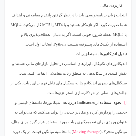
کاربردی مالی.
انتخاب زبان برنامه‌نویسی باید با در نظر گرفتن پلتفرم معاملاتی و اهداف
شما صورت گیرد. اگر تازه‌کار هستید و با MT4 یا MT5 کار می‌کنید، MQL4
یا MQL5 نقطه شروع خوبی است. اگر به دنبال انعطاف‌پذیری بالا و
استفاده از تکنیک‌های پیشرفته هستید،
Python
انتخاب اول است.
تبدیل اندیکاتورها به منطق ربات
اندیکاتورهای تکنیکال، ابزارهای اساسی در تحلیل بازارهای مالی هستند و
نقش کلیدی در شکل‌دهی به منطق ربات معاملاتی ایفا می‌کنند. تبدیل
سیگنال‌های بصری اندیکاتورها به سیگنال‌های قابل فهم برای ربات، یکی از
چالش‌های اصلی در خودکارسازی استراتژی‌هاست.
نحوه استفاده از Indicators در ربات:
اندیکاتورها، داده‌های قیمتی و
حجمی را پردازش کرده و مقادیر جدیدی را تولید می‌کنند که می‌تواند به
عنوان ورودی برای تصمیم‌گیری ربات مورد استفاده قرار گیرد. برای مثال،
میانگین متحرک (
Moving Average
) با محاسبه میانگین قیمت در یک دوره