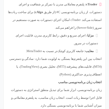
cTrader:
پلتفرم معاملاتی مدرن با تمرکز بر شفافیت و اجرای
دستورات. از زبان برنامه‌نویسی C# (از طریق
cAlgo
) برای ساخت ربات‌ها
استفاده می‌کند. cTrader امکان اجرای دستورات به صورت مستقیم در
سرور (Server-Side) را فراهم می‌کند.
مزایا:
اجرای سریع و دقیق، رابط کاربری مدرن، قابلیت اجرای
دستورات در سرور.
معایب:
جامعه کاربری کوچک‌تر نسبت به MetaTrader.
انتخاب بین این پلتفرم‌ها بستگی به اولویت شما دارد: سادگی و دسترسی
(MT4)، قابلیت‌های پیشرفته (MT5)، تحلیل بصری (TradingView)، یا
انعطاف‌پذیری حداکثری (Python).
انتخاب زبان برنامه‌نویسی مناسب
زبان برنامه‌نویسی، ابزار شما برای تبدیل منطق استراتژی به دستورات
قابل اجرا توسط ربات است. انتخاب زبان مناسب، به پلتفرم معاملاتی و
میزان آشنایی شما با برنامه‌نویسی بستگی دارد.