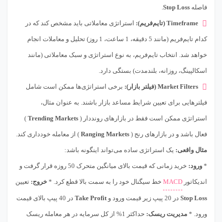
فاصله
Stop Loss
.
Timeframe (تایم‌فریم):
استراتژی معاملاتی باید مشخص کند که در
کدام تایم‌فریم (مانند 5 دقیقه، 1 ساعت، 1 روز) تحلیل و معاملات انجام
خواهد شد. انتخاب تایم‌فریم، به نوع استراتژی و سبک معاملاتی (مانند
اسکالپینگ، روزانه، بلندمدت) بستگی دارد.
Market Filters (فیلتر بازار):
برخی استراتژی‌ها ممکن است شامل
فیلترهایی برای تعیین شرایط مساعد بازار باشند. به عنوان مثال،
استراتژی ممکن است فقط در بازارهای رونددار (
Trending Markets
)
فعال باشد و در بازارهای رنج (
Ranging Markets
) از معامله خودداری کند.
مثال واقعی:
یک استراتژی ساده می‌تواند اینگونه باشد:
*
ورود:
خرید زمانی که قیمت بالای میانگین متحرک 50 روزه قرار گرفت و
اندیکاتور
MACD
خط سیگنال خود را به سمت بالا قطع کرد. *
خروج:
تعیین
Stop Loss
در 20 پیپ زیر قیمت ورود و
Take Profit
در 40 پیپ بالای قیمت
ورود. *
مدیریت ریسک:
حداکثر 1% از کل سرمایه در هر معامله ریسک