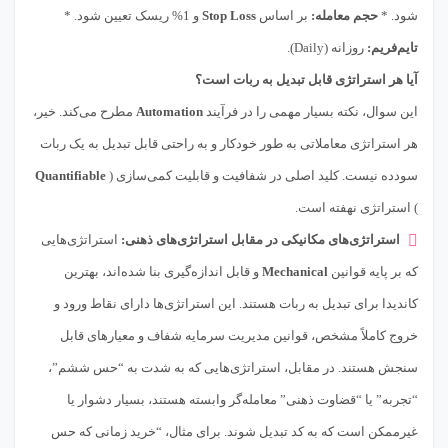
شود. *
حجم معامله:
بر اساس
Stop Loss
و 1% ریسک تعیین شود. *
تایم‌فریم:
روزانه (Daily).
آیا هر استراتژی قابل تبدیل به ربات است؟
این سوال، نکته بسیار مهمی را در فرآیند
Automation
مطرح می‌کند. خیر،
هر استراتژی معاملاتی به طور خودکار و به راحتی قابل تبدیل به یک ربات
سودده نیست. کلید اصلی در شفافیت و قابلیت کمی‌سازی (
Quantifiable
) استراتژی نهفته است.
استراتژی‌های مکانیکی در مقابل استراتژی‌های ذهنی:
استراتژی‌هایی
که بر پایه قوانین
Mechanical
و قابل اندازه‌گیری بنا شده‌اند، بهترین
کاندیدا برای تبدیل به ربات هستند. این استراتژی‌ها دارای نقاط ورود و
خروج کاملاً مشخص، قوانین مدیریت سرمایه شفاف و معیارهای قابل
سنجش هستند. در مقابل، استراتژی‌هایی که به شدت به “حس ششم”،
“تجربه” یا “قضاوت ذهنی” معامله‌گر وابسته هستند، بسیار دشوار یا
غیرممکن است که به کد تبدیل شوند. برای مثال، “خرید زمانی که حس