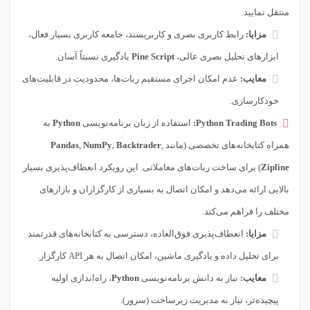
منتقل نمایید.
مزایا:
رابط کاربری بصری و کاربرپسند، جامعه کاربری بسیار فعال،
ابزارهای تحلیل بصری عالی،
Pine Script
یادگیری نسبتاً آسان.
معایب:
عدم امکان اجرای مستقیم ربات‌ها، محدودیت در قابلیت‌های
خودکارسازی.
Python Trading Bots:
استفاده از زبان برنامه‌نویسی
Python
به
همراه کتابخانه‌های تخصصی (مانند
,
Backtrader
,
NumPy
,
Pandas
Zipline
) برای ساخت ربات‌های معاملاتی. این رویکرد انعطاف‌پذیری بسیار
بالایی ارائه می‌دهد و امکان اتصال به بسیاری از کارگزاران و بازارهای
مختلف را فراهم می‌کند.
مزایا:
انعطاف‌پذیری فوق‌العاده، دسترسی به کتابخانه‌های قدرتمند
برای تحلیل داده و یادگیری ماشین، امکان اتصال به هر API کارگزار.
معایب:
نیاز به دانش برنامه‌نویسی
Python
، راه‌اندازی اولیه
پیچیده‌تر، نیاز به مدیریت زیرساخت (سرور).