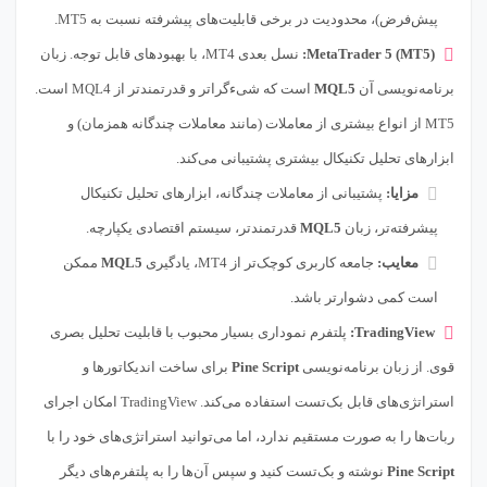
پیش‌فرض)، محدودیت در برخی قابلیت‌های پیشرفته نسبت به MT5.
MetaTrader 5 (MT5):
نسل بعدی MT4، با بهبودهای قابل توجه. زبان
برنامه‌نویسی آن
MQL5
است که شیءگراتر و قدرتمندتر از MQL4 است.
MT5 از انواع بیشتری از معاملات (مانند معاملات چندگانه همزمان) و
ابزارهای تحلیل تکنیکال بیشتری پشتیبانی می‌کند.
مزایا:
پشتیبانی از معاملات چندگانه، ابزارهای تحلیل تکنیکال
پیشرفته‌تر، زبان
MQL5
قدرتمندتر، سیستم اقتصادی یکپارچه.
معایب:
جامعه کاربری کوچک‌تر از MT4، یادگیری
MQL5
ممکن
است کمی دشوارتر باشد.
TradingView:
پلتفرم نموداری بسیار محبوب با قابلیت تحلیل بصری
قوی. از زبان برنامه‌نویسی
Pine Script
برای ساخت اندیکاتورها و
استراتژی‌های قابل بک‌تست استفاده می‌کند. TradingView امکان اجرای
ربات‌ها را به صورت مستقیم ندارد، اما می‌توانید استراتژی‌های خود را با
Pine Script
نوشته و بک‌تست کنید و سپس آن‌ها را به پلتفرم‌های دیگر