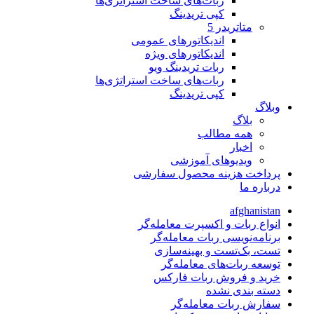
ربات‌های ساخت استراتژی‌ها
کپی تریدینگ
متاتريدر 5
اندیکاتورهای عمومی
اندیکاتورهای ویژه
ربات تریدینگ ویو
ربات‌های ساخت استراتژی‌ها
کپی تریدینگ
وبلاگ
بلاگ
همه مطالب
اخبار
ویدیوهای آموزشی
پرداخت هزینه محصول سفارشی
درباره ما
afghanistan
انواع ربات و اکسپرت معامله‌گر
برنامه‌نویسی ربات معامله‌گر
تست، بک‌تست و بهینه‌سازی
توسعه ربات‌های معامله‌گر
خرید و فروش ربات فارکس
دسته بندی نشده
سفارش ربات معامله‌گر