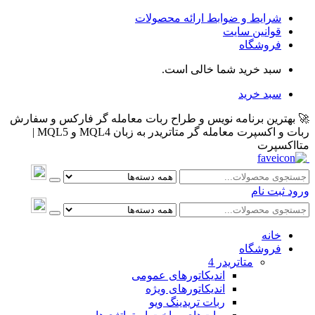
شرایط و ضوابط ارائه محصولات
قوانین سایت
فروشگاه
سبد خرید شما خالی است.
سبد خرید
🚀 بهترین برنامه نویس و طراح ربات معامله گر فارکس و سفارش
ربات و اکسپرت معامله گر متاتریدر به زبان MQL4 و MQL5 |
متااکسپرت
ورود
ثبت نام
خانه
فروشگاه
متاتريدر 4
اندیکاتورهای عمومی
اندیکاتورهای ویژه
ربات تریدینگ ویو