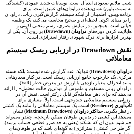
شیب ملایم صعودی ایده‌آل است. نوسانات شدید عمودی (کشیدگی
به سمت پایین) نشان‌دهنده دراودان‌های عمیق است. برای
برنامه‌نویس، اطمینان از اینکه سیستم گزارش‌گیری ربات، دراودان
را بر مبنای اکوتی لحظه‌ای و صحیح محاسبه می‌کند، یک وظیفه
حیاتی است. همچنین، در نمایش بصری، رسم منحنی اکوتی و
هایلایت کردن دوره‌های
دراودان (Drawdown)
بر روی آن، یکی از
بهترین ابزارها برای درک شهودی رفتار استراتژی است.
نقش Drawdown در ارزیابی ریسک سیستم
معاملاتی
دراودان (Drawdown)
تنها یک عدد گزارش شده نیست؛ بلکه هسته
مرکزی یک چارچوب جامع ارزیابی ریسک است. در کنار معیارهایی
مانند انحراف معیار بازدهی یا ارزش در معرض خطر (VaR)،
دراودان زبانی مستقیم و ملموس از «بدترین حالت محتمل» را ارائه
می‌دهد که برای ذهن معامله‌گر قابل درکتر است. نقش آن در
ارزیابی سیستم معاملاتی چندوجهی است. اولاً، معیاری برای
تاب‌آوری (Resilience)
است. یک سیستم معاملاتی را مانند یک کشتی
در نظر بگیرید.
حداکثر دراودان (Maximum Drawdown)
نشان
می‌دهد این کشتی در بدترین طوفان ممکن تاریخچه، چقدر می‌تواند
خم شود بدون آن که بشکند (یعنی به حد ضرر قطعی حساب برسد).
اگر طراحی کشتی (استراتژی) به گونه‌ای باشد که در طوفان‌های
متعارف بیش از حد خم شود، حتی اگر در آب‌های آرام سریع باشد،