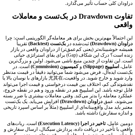
دراودان کلی حساب تأثیر می‌گذارد.
تفاوت Drawdown در بک‌تست و معاملات
واقعی
این احتمالاً مهم‌ترین بخش برای هر معامله‌گر الگوریتمی است: چرا
دراودان (Drawdown)
ثبت‌شده در
بک‌تست (Backtest)
تقریباً
همیشه خوشبینانه‌تر (یعنی کم‌عمق‌تر) از دراودان واقعی در بازار
زنده است؟ درک این شکاف (Gap) برای بقای استراتژی حیاتی
است. این تفاوت از چندین منبع ناشی می‌شود. اولین و بزرگ‌ترین
عامل،
اسلیپیج (Slippage)
و
کمیسیون (Commission)
است. در
بک‌تست ایده‌آل، فرض می‌شود شما می‌توانید دقیقاً در قیمت مدنظر
وارد شوید و خارج شوید. در واقعیت،尤其在 بازارهای با نوسان بالا یا
نقدشوندگی کم، اختلاف بین قیمت درخواستی و قیمت اجرا می‌تواند
قابل توجه باشد. این اسلیپیج هم در نقطه ورود و هم در نقطه خروج،
عملکرد معامله را بدتر می‌کند. وقتی معاملات بیشتری با ضرر بسته
می‌شوند، عمق
دراودان (Drawdown)
افزایش می‌یابد. یک بک‌تست
معتبر باید مدل واقع‌بینانه‌ای از اسلیپیج (مثلاً بر اساس اسپرد تاریخی
و اندازه سفارش) داشته باشد.
دومین عامل،
تاخیر در اجرا (Execution Latency)
است. ربات‌های
واقعی با تأخیر در دریافت داده، پردازش سیگنال، ارسال سفارش و
تأیید آن مواجه هستند. در این فاصله، موقعیت‌های سودده ممکن