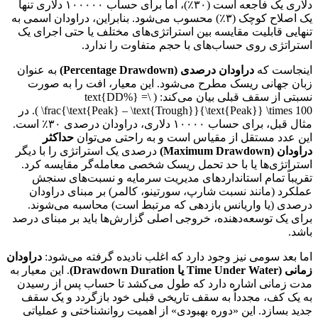
دلاری یک فاجعه است (۳۰٪)، اما برای حساب ۱۰۰۰۰۰ دلاری تنها
یک اصلاح کوچک (۳٪) محسوب می‌شود. بنابراین، دراودان اسمی به
تنهایی قابلیت مقایسه بین استراتژی‌های مختلف یا حتی اجرای یک
استراتژی روی حساب‌های با حجم متفاوت را ندارد.
اینجاست که
دراودان درصدی (Percentage Drawdown)
به عنوان
زبان جهانی ریسک مطرح می‌شود. این معیار، افت را به صورت
نسبتی از سقف قبلی بیان می‌کند: ( \text{DD%} =
\frac{\text{Peak} – \text{Trough}}{\text{Peak}} \times 100 ). در
مثال قبل، برای حساب ۱۰۰۰۰ دلاری، دراودان درصدی ۳۰٪ است.
این عدد مستقل از مقیاس است و به راحتی می‌توان
حداکثر
دراودان (Maximum Drawdown)
درصدی یک استراتژی را با دیگر
استراتژی‌ها یا با حد تحمل ریسک شخصی معامله‌گر مقایسه کرد.
تقریباً تمام استانداردهای مدیریت سرمایه و نسبت‌های سنجش
عملکرد (مانند نسبت شارپ، سورتینو، کالمر) بر مبنای دراودان
درصدی (یا واریانس بازدهی که مرتبط است) محاسبه می‌شوند.
برای یک توسعه‌دهنده، خروجی اصلی گزارش‌ها باید بر مبنای درصد
باشد.
اما بعد سومی نیز وجود دارد که اغلب نادیده گرفته می‌شود:
دراودان
زمانی (Time Under Water یا Drawdown Duration)
. این معیار به
مدت زمانی اشاره دارد که طول می‌کشد تا حساب پس از رسیدن
به یک کف، مجدداً به سقف تاریخی قبلی خود بازگردد و یک سقف
جدید بسازد. این «دوره بهبودی» از اهمیت روانشناختی و عملیاتی