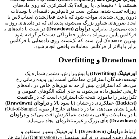
هستند، یا ۱ دقیقه‌ای، یا روزانه؟ یک استراتژی که روی داده‌های
روزانه تست شده، ممکن است در تایم‌فریم دقیقه‌ای با نوسانات
درون‌روزی شدیدی مواجه شود که باعث فعال‌شدن استاپ‌لاس یا
ایجاد ضررهای شناور بزرگ می‌شود، پدیده‌ای که در داده‌های روزانه
دیده نمی‌شود. بنابراین،
دراودان (Drawdown)
در تست با داده‌های با
فرکانس پایین می‌تواند به طور خطرناکی دست‌کم گرفته شود.
بهترین практиک این است که بک‌تست روی داده‌هایی با فرکانس
برابر یا بالاتر از فرکانس معاملات واقعی انجام شود.
Drawdown و Overfitting
اورفیتینگ (Overfitting)
یا بیش‌برازش، دشمن شماره یک
توسعه‌دهندگان استراتژی معاملاتی است. این پدیده زمانی رخ
می‌دهد که استراتژی بیش از حد به نویزهای خاص در داده‌های
تاریخی تطبیق داده می‌شود، به جای اینکه الگوهای عمومی و
تکرارپذیر را بیاموزد. نتیجه یک استراتژی است که در
بک‌تست
(Backtest)
عملکردی درخشان (با سود بالا و
دراودان (Drawdown)
پایین) نشان می‌دهد، اما در داده‌های خارج از نمونه (Out-of-Sample)
یا در معاملات واقعی به شدت عملکردش افت می‌کند و
دراودان
(Drawdown)
های بزرگ و غیرمنتظره‌ای ایجاد می‌نماید.
ارتباط
دراودان (Drawdown)
با اورفیتینگ بسیار مستقیم و
هشداردهنده است. در فرآیند بهینه‌سازی (Optimization) پارامترها،