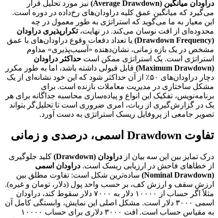
دراودان میانگین (Average Drawdown)
نیز مورد تحلیل قرار
می‌گیرد که میانگین عمق کلیه دراودان‌های رخ‌داده در دوره است.
این معیار به ما می‌گوید که استراتژی به طور معمول در چه
محدوده‌ای از افت نوسان می‌کند. در نهایت،
تکرارپذیری دراودان
(Drawdown Frequency)
یا تعداد دفعات وقوع دراودان‌های با عمق
مشخص در یک بازه زمانی، نشان‌دهنده «آسیب‌پذیری» مداوم
استراتژی است. یک استراتژی ممکن است
حداکثر دراودان
(Maximum Drawdown)
قابل قبولی داشته باشد، اما به طور مکرر
دچار دراودان‌های ۵۰٪ از آن حداکثر شود که این خود نشانه‌ای از یک
مشکل ساختاری در مدیریت معاملات بازنده است. برای
برنامه‌نویس، تفکیک این انواع و پیاده‌سازی محاسبه جداگانه برای هر
یک در گزارش‌گیری از ربات، امری ضروری است تا تحلیل‌گر بتواند
تصویر جامعی از پروفایل ریسک استراتژی به دست آورد.
تفاوت Drawdown اسمی، درصدی و زمانی
درک تمایز بین این سه بیان از
دراودان (Drawdown)
کلید جلوگیری
از خطاهای فاحش در ارزیابی ریسک است.
دراودان اسمی
(Nominal Drawdown)
ساده‌ترین شکل است: تفاوت مطلق بین
ارزش سقف و ارزش کف، بر حسب واحد پول (دلار، تومان و غیره).
مثلاً اگر حساب از ۱۰۰۰۰ دلار به ۷۰۰۰ دلار سقوط کند، دراودان
اسمی ۳۰۰۰ دلار است. مشکل اصلی این نمایش، وابستگی کامل آن
به مقیاس حساب است. افت ۳۰۰۰ دلاری برای حساب ۱۰۰۰۰