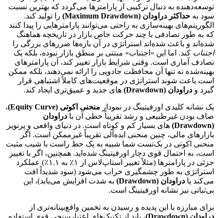
توسعه‌دهنده به دنبال ترکیبی از پارامترها می‌گردد که بهترین نسبت
سود به
حداکثر دراودان (Maximum Drawdown)
را تولید کند.
الگوریتم‌های بهینه‌سازی به راحتی می‌توانند پارامترهایی را پیدا کنند
که به طور تصادفی با چند حرکت خاص بازار در تاریخچه هماهنگ
شده‌اند و باعث شده‌اند استراتژی در آن بازه‌ها ضررهای بزرگی را
اجتناب
کند. اما این «اجتناب» مبتنی بر منطق بازار نبوده، بلکه یک
تصادف آماری است. وقتی شرایط بازار تغییر کند، آن پارامترهای
بهینه‌شده نه تنها آن محافظت جادویی را ارائه نمی‌دهند، بلکه ممکن
است باعث شوند استراتژی در موقعیت‌های کاملاً اشتباهی قرار
گیرد و
دراودان (Drawdown)
های جدید و عمیق‌تری ایجاد کند.
یک نشانه کلیدی اورفیتینگ در نمودار
منحنی اکوتی (Equity Curve)
،
صاف بودن غیرطبیعی و رشد تقریباً خطی آن با
دراودان
(Drawdown)
های بسیار کم و کوتاه است. در دنیای واقعی و پرنویز
بازارهای مالی، چنین منحنی ایده‌آلی تقریباً غیرممکن است. اگر
منحنی اکوتی در بک‌تست شما شبیه به یک خط راست با شیب مثبت
است، به احتمال قوی دچار اورفیتینگ شده‌اید. همچنین، اگر با تغییر
جزئی در پارامترها (مثلاً تغییر استاپ‌لاس از ۱٪ به ۱.۱٪) عملکرد
استراتژی به طور چشمگیری خراب می‌شود (سود شدیداً افت
می‌کند یا
دراودان (Drawdown)
به شدت افزایش می‌یابد)، این
بی‌ثباتی نیز نشانه اورفیتینگ است.
برای مبارزه با این پدیده و رسیدن به تخمین واقع‌بینانه‌تری از
دراودان (Drawdown)
، باید از تکنیک‌های اعتبارسنجی قوی استفاده