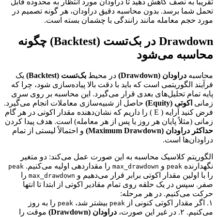
تقریباً به نصف کاهش دهید تا دراودان مورد انتظار به محدوده قابل
تحمل شما برسد. بدون محاسبه دقیق دراودان، هر گونه تصمیم در
مورد حجم معامله مانند رانندگی با چشمان بسته است.
Drawdown در بک‌تست (Backtest) چگونه
محاسبه می‌شود
محاسبه
دراودان (Drawdown)
در محیط
بک‌تست (Backtest)
یک
فرآیند الگوریتمی است که باید با دقت بالا پیاده‌سازی شود، چرا که
پایه تمام تحلیل‌های بعدی قرار می‌گیرد. این محاسبه بر روی سری
زمانی
اکوتی (Equity)
حاصل از شبیه‌سازی معاملات انجام می‌گیرد.
فرض کنید آرایه ( E ) را داریم که نشان‌دهنده مقدار اکوتی در هر گام
زمانی (مثلاً پایان هر روز یا پس از هر معامله) است. هدف پیدا کردن
حداکثر دراودان (Maximum Drawdown)
و احتمالاً لیستی از تمام
دراودان‌ها است.
الگوریتم کلاسیک محاسبه به این صورت عمل می‌کند: دو متغیر
نگهدارنده
و
را مقداردهی اولیه می‌کنیم.
peak
max_drawdown
peak
را با اولین مقدار اکوتی برابر قرار می‌دهیم و
را
max_drawdown
صفر. سپس در یک حلقه روی تمام مقادیر اکوتی از ابتدا تا انتها
حرکت می‌کنیم. در هر مرحله:
۱. اگر مقدار اکوتی کنونی از
بیشتر شد،
را به روز
peak
peak
می‌کنیم. ۲. در غیر این صورت،
دراودان (Drawdown)
موقت را