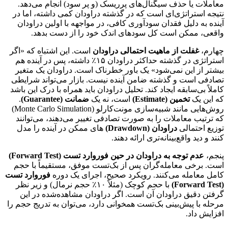
معاملات یا حذف سیگنال‌های پرریسک (و پر سود) انجام می‌دهد.
نتیجه استراتژی‌ای است که در گذشته دراودان کمی داشته، اما در
آینده به دلیل فقدان سودآوری کافی، در مواجهه با اولین دراودان
واقعی، ممکن است کل سودهای اندک خود را از دست بدهد.
چهارم،
غفلت از ماهیت احتمالی دراودان
است. این اشتباه که «اگر
استراتژی در گذشته حداکثر دراودان ۱۵٪ داشته، پس در آینده هم
بیشتر از این نمی‌شود» یک باور خطرناک است. دراودان یک متغیر
تصادفی است و گذشته ضامن آینده نیست. بازار می‌تواند شرایطی
کاملاً بی‌سابقه ایجاد کند. تحلیل دراودان باید همراه با درک این باشد
که این یک
تخمین (Estimate)
است، نه یک
ضمانت (Guarantee)
.
روش‌هایی مانند شبیه‌سازی مونت‌کارلو (Monte Carlo Simulation)
که ترتیب معاملات را به صورت تصادفی تغییر می‌دهند، می‌توانند
توزیع احتمالی
دراودان (Drawdown)
های ممکن در آینده را مدل
کنند و دید واقع‌بینانه‌تری ارائه دهند.
پنجم،
عدم توجه به دراودان در حین فوروارد تست (Forward Test)
است. برخی معامله‌گران پس از بک‌تست موفق، مستقیماً با حجم
کامل معامله می‌کنند. رویکرد صحیح، اجرای یک دوره
فوروارد تست
(Forward Test)
با حجم کوچک (مثلاً ۱۰٪ حجم نرمال) و زیر نظر
گرفتن دقیق دراودان آن است. اگر دراودان مشاهده‌شده در این
مرحله با پیش‌بینی بک‌تست همخوانی دارد، می‌توان به تدریج حجم را
افزایش داد.