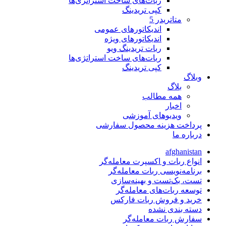
ربات‌های ساخت استراتژی‌ها
کپی تریدینگ
متاتريدر 5
اندیکاتورهای عمومی
اندیکاتورهای ویژه
ربات تریدینگ ویو
ربات‌های ساخت استراتژی‌ها
کپی تریدینگ
وبلاگ
بلاگ
همه مطالب
اخبار
ویدیوهای آموزشی
پرداخت هزینه محصول سفارشی
درباره ما
afghanistan
انواع ربات و اکسپرت معامله‌گر
برنامه‌نویسی ربات معامله‌گر
تست، بک‌تست و بهینه‌سازی
توسعه ربات‌های معامله‌گر
خرید و فروش ربات فارکس
دسته بندی نشده
سفارش ربات معامله‌گر