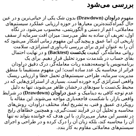
بررسی می‌شود
مفهوم
دراودان (Drawdown)
بدون شک یکی از حیاتی‌ترین و در عین
حال گمراه‌کننده‌ترین معیارها در حوزه ارزیابی عملکرد سیستم‌های
معاملاتی، اعم از دستی و الگوریتمی، محسوب می‌شود. در نگاه
اول، تعریف آن ساده به نظر می‌رسد: میزان افت سرمایه از سقف
تاریخی آن. اما عمق و پیچیدگی این مفهوم زمانی آشکار می‌شود که
آن را به عنوان لنزی برای بررسی تاب‌آوری استراتژی، سلامت
روانی معامله‌گر، کیفیت
بک‌تست (Backtest)
و در نهایت احتمال
بقای حساب در بلندمدت مورد تحلیل قرار دهیم. برای یک
برنامه‌نویس یا توسعه‌دهنده ربات معامله‌گر، درک دقیق دراودان
فراتر از محاسبه یک عدد ساده است؛ این مفهوم مستقیماً با منطق
مدیریت سرمایه، طراحی سیستم‌های تحمل خطا و ارزیابی ریسک
واقعی استراتژی گره خورده است. بسیاری از استراتژی‌هایی که در
محیط بک‌تست با سودهای درخشان ظاهر می‌شوند، تنها به دلیل
عدم توجه کافی به دینامیک و عمق
دراودان (Drawdown)
در شرایط
واقعی بازار، با شکست فاجعه‌باری مواجه می‌شوند. این مقاله با
رویکردی عمیق و فنی، به تشریح ابعاد مختلف دراودان، روش‌های
محاسبه و تحلیل آن در فرآیند تست‌گیری، و همچنین خطاهای رایج
در تفسیر این معیار می‌پردازد، با این هدف که خواننده بتواند نه تنها
آن را محاسبه کند، بلکه زبان آن را درک کرده و در طراحی و اجرای
سیستم‌های معاملاتی مقاوم به کار بندد.