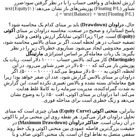
ارزش لحظه‌ای و واقعی حساب را با در نظر گرفتن سود/ضرر
شناور (Floating P/L) پوزیشن‌های باز نشان می‌دهد: ( \text{Equity}
= \text{Balance} + \text{Floating P/L} ).
حال،
دراودان (Drawdown)
باید بر مبنای کدام یک محاسبه شود؟
پاسخ استاندارد و صحیح در صنعت، محاسبه دراودان بر مبنای
اکوتی
(Equity)
است. چرا؟ زیرا اکوتی نمایانگر ارزش واقعی و قابل
تصفیه حساب در هر لحظه است. اگر بر مبنای بالانس محاسبه شود،
تصویر مخدوشی ایجاد می‌شود. سناریوی خطرناک زیر را در نظر
بگیرید: یک ربات معامله‌گر بر اساس استراتژی
مارتینگل
(Martingale)
کار می‌کند. بالانس حساب ۱۰۰۰۰ دلار است. ربات یک
پوزیشن باز می‌کند که ۵۰۰۰ دلار در ضرر شناور می‌رود. در این
لحظه، اکوتی به ۵۰۰۰ دلار سقوط می‌کند (۱۰۰۰۰ – ۵۰۰۰). اگر
دراودان بر مبنای بالانس گزارش شود، عدد آن صفر خواهد بود! زیرا
هیچ معامله‌ای بسته نشده و بالانس تغییری نکرده است. این گزارشِ
به شدت گمراه‌کننده، مدیریت سرمایه را به کاملا غلط هدایت
می‌کند. اما دراودان بر مبنای اکوتی، افت ۵۰٪ را به وضوح نشان
می‌دهد و زنگ خطری است برای مداخله فوری.
بنابراین،
منحنی اکوتی (Equity Curve)
همان چیزی است که مبنای
تحلیل دراودان قرار می‌گیرد. هر نقطه روی این منحنی برابر با اکوتی
در آن زمان است.
حداکثر دراودان (Maximum Drawdown)
در
حقیقت بزرگ‌ترین فاصله عمودی بین منحنی اکوتی و یک خط روند
سقفی متصل به نقاط اوج آن است. یک منحنی اکوتی صاف و با