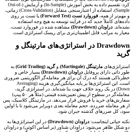
کرد: تقسیم داده به بخش آموزش (In-Sample) و آزمایش (Out-of-
Sample)، استفاده از اعتبارسنجی متقابل (Cross-Validation) زمانی،
و مهم‌تر از همه،
فوروارد تست (Forward Test)
یا تست بر روی
داده‌های کاملاً جدید که در فرآیند توسعه به هیچ وجه استفاده
نشده‌اند.
دراودان (Drawdown)
مشاهده شده در فوروارد تست،
معیار به مراتب قابل اطمینان‌تری برای ریسک استراتژی است.
Drawdown در استراتژی‌های مارتینگل و
گرید
استراتژی‌های
مارتینگل (Martingale)
و
گرید (Grid Trading)
به
طور ذاتی دارای پروفایل
دراودان (Drawdown)
بسیار خاص و
خطرناکی هستند که درک آن برای هر معامله‌گر الگوریتمی ضروری
است. این استراتژی‌ها بر پایه میانگین‌گیری هزینه (Averaging
Down) در یک روند خلاف جهت بنا شده‌اند. در استراتژی گرید،
معامله‌گر در سطوح از پیش تعیین‌شده قیمتی (مثلاً هر ۵۰ پیپ)
سفارش‌های خرید یا فروش قرار می‌دهد. در مارتینگل کلاسیک، پس
از هر معامله ضررده، حجم معامله بعدی دوبرابر می‌شود تا با اولین
سود، کل ضررهای گذشته جبران شود.
نکته حیاتی اینجاست:
دراودان (Drawdown)
در این استراتژی‌ها به
دو شکل ظاهر می‌شود: دراودان شناور (بر اساس اکوتی) و دراودان