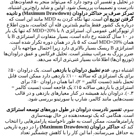
در تحلیل و تفسیر آن وجود دارد که می‌تواند منجر به قضاوت‌های
نادرست و تصمیمات پرریسک شود. اولین و شاید رایج‌ترین اشتباه،
تمرکز صرف بر حداکثر دراودان (Maximum Drawdown) و نادیده
گرفتن توزیع آن
است. تنها نگاه کردن به MDD مانند این است که
درباره یک کشور فقط بدانیم بلندترین قله آن کجاست، بدون اطلاع
از توپوگرافی عمومی آن. استراتژی A با MDD=20% که تنها یک بار
در ۱۰ سال گذشته رخ داده است، بسیار متفاوت از استراتژی B با
همان MDD=20% است که ۵ بار در همان دوره تکرار شده است.
استراتژی B ریسک بسیار بالاتری دارد زیرا احتمال مواجهه با آن
ضرر بزرگ به مراتب بیشتر است. تحلیل فرکانس و عمق دراودان‌ها
(توزیع آن‌ها) اطلاعات بسیار غنی‌تری ارائه می‌دهد.
اشتباه دوم،
عدم تطبیق دراودان با بازدهی
است. یک دراودان ۵۰٪
برای یک استراتژی که سالانه ۱۰۰٪ بازدهی دارد ممکن است قابل
تحمل باشد (نسبت کالمر = ۲)، اما همان دراودان ۵۰٪ برای
استراتژی با بازدهی سالانه ۱۵٪ یک فاجعه است (نسبت کالمر =
۰.۳). دراودان باید همیشه در کنار معیارهای بازدهی و در قالب
نسبت‌هایی مانند کالمر، شارپ یا سورتینو بررسی شود.
سوم،
تفسیر نادرست دراودان در طول دوره‌های توسعه استراتژی
است. هنگامی که یک توسعه‌دهنده در حال بهینه‌سازی
پارامترهاست، ممکن است به طور ناخواسته پارامترهایی را انتخاب
کند که
حداکثر دراودان (Maximum Drawdown)
را در دوره تاریخی
به حداقل می‌رسانند، اما این کار را با کاهش چشمگیر تعداد