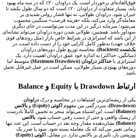
فوق‌العاده‌ای برخوردار است. یک دراودان ۲۰٪ که در سه ماه بهبود
یابد، بسیار متفاوت از دراودان ۲۰٪ است که دو سال طول بکشد تا
جبران شود. دراودان طولانی، نه تنها فشار روانی شدیدی بر
معامله‌گر وارد می‌کند، بلکه «هزینه فرصت» سنگینی محسوب
می‌شود؛ سرمایه درگیر در این مدت می‌توانست در جای دیگری
سودآور باشد. همچنین، طولانی شدن دوره دراودان می‌تواند نشانه‌ای
از این باشد که استراتژی در شرایط خاص بازار (مثل روندهای قوی
خلاف جهت) به‌طور کامل کارایی خود را از دست داده است. در
بک‌تست (Backtest)
، محاسبه توزیع طول دوره‌های دراودان
(میانگین، حداکثر) به اندازه خود عمق دراودان اهمیت دارد. یک
استراتژی با
حداکثر دراودان (Maximum Drawdown)
متوسط اما
دوره‌های بهبودی بسیار طولانی، ممکن است در عمل غیرقابل تحمل
باشد.
ارتباط Drawdown با Equity و Balance
یکی از ریشه‌ای‌ترین اشتباهات در محاسبه و درک
دراودان
(Drawdown)
، سردرگمی بین مفهوم
اکوتی (Equity)
و
بالانس
(Balance)
است. این اشتباه می‌تواند منجر به تخمین کاملاً نادرست
از ریسک واقعی و حتی از دست رفتن حساب شود.
بالانس
(Balance)
نشان‌دهنده مقدار وجه نقد در حساب است. این عدد تنها
زمانی تغییر می‌کند که یک معامله بسته شود. سود یا ضرر یک
پوزیشن باز، تأثیری بر بالانس ندارد. در مقابل،
اکوتی (Equity)