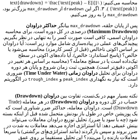
محاسبه می‌کنیم: ( \text{drawdown} = \frac{\text{peak} – E[i]}
{\text{peak}} ). ۳. اگر این
از
بزرگ‌تر بود،
max_drawdown
drawdown
را به روز می‌کنیم.
max_drawdown
پس از پایان حلقه،
بیانگر
حداکثر دراودان
max_drawdown
(Maximum Drawdown)
درصدی در کل دوره است. برای محاسبه
دراودان اسمی، کافی است صورت کسر را به تنهایی در نظر بگیریم.
پیچیدگی‌های عملی در پیاده‌سازی شامل موارد زیر است: آیا دراودان
بر اساس اکوتی ناخالص (قبل از کسر کارمزد) محاسبه می‌شود یا
خالص؟ (پاسخ استاندارد: خالص). آیا داده‌های اکوتی در سطح
تیک‌داده است یا در سطح معامله؟ (محاسبه بر اساس هر تغییر در
اکوتی دقیق‌تر است). همچنین، ثبت زمان شروع و پایان هر دوره
دراودان برای تحلیل
دراودان زمانی (Time Under Water)
ضروری
است که نیاز به نگهداری
و
در الگوریتم
trough_index
peak_index
دارد.
نکته بسیار مهم در بک‌تست، تفاوت بین
دراودان (Drawdown)
حساب در کل دوره و
دراودان (Drawdown)
در هر معامله (Trade
Drawdown) است. دراودان معامله، حداکثر ضرر شناوری است که
یک پوزیشن خاص در طول باز بودنش متحمل شده قبل از اینکه بسته
شود (چه با سود یا ضرر). تحلیل توزیع دراودان معاملات می‌تواند
بینش عمیقی دهد: آیا استراتژی اجازه می‌دهد معاملات به شدت در
ضرر بروند و سپس بازگردند (مانند استراتژی‌های برگشتی) یا سریعاً
معاملات بازنده را می‌بندد؟ این تحلیل مستقیماً بر روی عمق