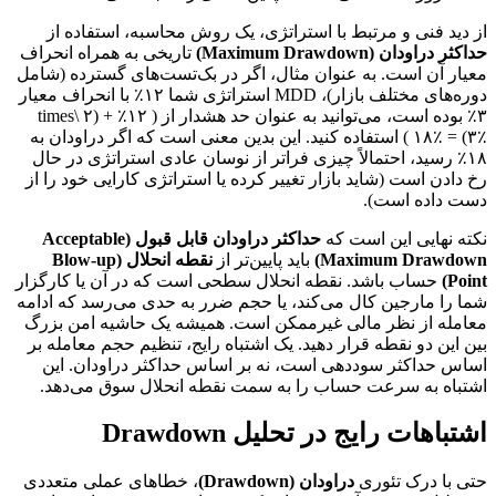
از دید فنی و مرتبط با استراتژی، یک روش محاسبه، استفاده از
حداکثر دراودان (Maximum Drawdown)
تاریخی به همراه انحراف
معیار آن است. به عنوان مثال، اگر در بک‌تست‌های گسترده (شامل
دوره‌های مختلف بازار)، MDD استراتژی شما ۱۲٪ با انحراف معیار
۳٪ بوده است، می‌توانید به عنوان حد هشدار از ( ۱۲٪ + (۲ \times
۳٪) = ۱۸٪ ) استفاده کنید. این بدین معنی است که اگر دراودان به
۱۸٪ رسید، احتمالاً چیزی فراتر از نوسان عادی استراتژی در حال
رخ دادن است (شاید بازار تغییر کرده یا استراتژی کارایی خود را از
دست داده است).
نکته نهایی این است که
حداکثر دراودان قابل قبول (Acceptable
Maximum Drawdown)
باید پایین‌تر از
نقطه انحلال (Blow-up
Point)
حساب باشد. نقطه انحلال سطحی است که در آن یا کارگزار
شما را مارجین کال می‌کند، یا حجم ضرر به حدی می‌رسد که ادامه
معامله از نظر مالی غیرممکن است. همیشه یک حاشیه امن بزرگ
بین این دو نقطه قرار دهید. یک اشتباه رایج، تنظیم حجم معامله بر
اساس حداکثر سوددهی است، نه بر اساس حداکثر دراودان. این
اشتباه به سرعت حساب را به سمت نقطه انحلال سوق می‌دهد.
اشتباهات رایج در تحلیل Drawdown
حتی با درک تئوری
دراودان (Drawdown)
، خطاهای عملی متعددی