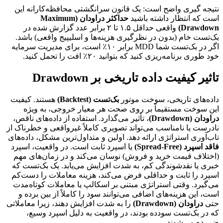
نتیجه گیری واضح است: یک قانون سرانگشتی محافظه‌کارانه این
است که انتظار داشته باشید
حداکثر دراودان (Maximum
Drawdown)
واقعی حداقل ۱.۵ تا ۲ برابر عدد گزارش شده در
بک‌تست خام (بدون در نظرگیری هزینه‌ها و اسلیپیج واقعی) باشد.
اگر در بک‌تست شما MDD برابر ۱۰٪ است، برای مدیریت سرمایه
خود طوری برنامه‌ریزی کنید که بتوانید ۲۰٪ افت را تحمل کنید.
تاثیر کیفیت داده تاریخی بر Drawdown
داده‌های تاریخی، سوخت موتور
بک‌تست (Backtest)
هستند. کیفیت
این سوخت مستقیماً بر روی صحت هر معیار خروجی، به ویژه
دراودان (Drawdown)
، تأثیر می‌گذارد. استفاده از داده‌های ناقص،
نادرست یا نامناسب می‌تواند تصویری کاملاً غیرواقعی و خطرناک از
تاب‌آوری استراتژی ارائه دهد. اولین و متداول‌ترین مشکل، داده‌های
فاقد اسپرد (Spread-Free)
یا اسپرد ثابت است. در واقعیت، اسپرد
(اختلاف قیمت خرید و فروش) نوسان می‌کند و در زمان‌های مهم
خبری یا نقدشوندگی کم، به شدت افزایش می‌یابد. یک بک‌تست که
اسپرد را ثابت و حداقلی فرض می‌کند، هزینه معاملات را دست‌کم
می‌گیرد. وقتی استراتژی مبتنی بر اسکالپ یا معاملات کوتاه‌مدت
است، این هزینه‌های اضافی می‌توانند سود را کاملاً از بین برده و
حتی
دراودان (Drawdown)
را به شدت افزایش دهند، زیرا معاملاتی
که در بک‌تست سودده بودند، در واقعیت به دلیل اسپرد وسیع،
ضررده می‌شوند.