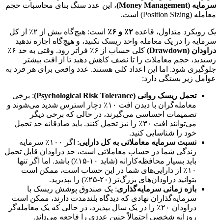
سرمایه (Money Management)
، این عدد سنگ بنای محاسبات حجم
معامله (Position Sizing) است.
یک رویکرد متداول، قاعده
۲٪ و ۶٪
است: هیچ‌گاه بیش از ۲٪ از کل
سرمایه را در یک معامله واحد ریسک نکنید، و هیچ‌گاه اجازه ندهید
دراودان (Drawdown)
کلی حساب از ۶٪ فراتر رود. وقتی به حد ۶٪
رسیدید، حجم معاملات را تا نصف کاهش دهید تا از افت بیشتر
جلوگیری شود. اما این اعداد کلی هستند. عدد واقعی برای هر فرد به
عوامل زیر بستگی دارد:
تحمل ریسک روانی (Psychological Risk Tolerance)
: برخی
معامله‌گران با دیدن افت ۱۰٪ دچار استرس شدید می‌شوند و
تصمیمات احساسی می‌گیرند، در حالی که برخی دیگر
می‌توانند افت ۳۰٪ را نیز تحمل کنند. باید صادقانه حد تحمل
خود را شناسایی کنید.
نسبت سرمایه معاملاتی به کل دارایی
: اگر ۱۰۰٪ سرمایه
زندگی شما در حساب معاملاتی است، حد دراودان قابل تحمل
باید بسیار محافظه‌کارانه (شاید ۱۰-۱۵٪) باشد. اما اگر تنها
۱۰٪ از دارایی‌های شما در این حساب است، ممکن است
بتوانید دراودان‌های بزرگ‌تر (۲۰-۲۵٪) را بپذیرید.
بازه زمانی سرمایه‌گذاری
: یک صندوق پوشش ریسک با
سرمایه‌گذاران نهادی که دیدگاه بلندمدت دارند، ممکن است
دراودان ۲۰٪ را در یک سال بپذیرد، در حالی که یک معامله‌گر
روزانه شخصی احتمالاً چنین عددی را فاجعه می‌داند.