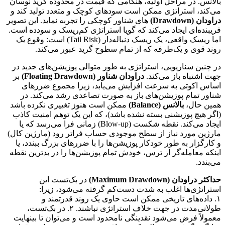
بالانس. در مراحل اولیه، هنگامی که قیمت در محدوده گرید نوسان
می‌کند، استراتژی ممکن است سودهای کوچک و متعدد تولید کند و
دراودان (Drawdown)
های شناور کوچکی را تجربه نماید. این تصویر
فریبنده‌ای ایجاد می‌کند که گویا استراتژی کم‌ریسک و سودده است.
اما ریسک واقعی، یک ریسک دنباله‌دار (Tail Risk) است: وقوع یک
روند قوی و یک‌طرفه که از تمام سطوح گرید عبور می‌کند.
در چنین سناریویی، استراتژی به طور متوالی پوزیشن‌های جدید در
جهت اشتباه باز می‌کند.
دراودان شناور (Floating Drawdown)
بر
اساس اکوتی به سرعت افزایش می‌یابد، زیرا مجموع ضررهای
شناور تمام پوزیشن‌های باز به صورت تصاعدی رشد می‌کند. در
همین حال،
بالانس (Balance)
ممکن است هنوز تغییری نکرده باشد
(اگر هیچ پوزیشنی بسته نشده باشد)، که این یک توهم امنیت کاذب
ایجاد می‌کند. نقطه شکست (Blow-up) زمانی فرا می‌رسد که یا
مارژین مورد نیاز از سطح موجودی حساب فراتر رود (مارژین کال)
و کارگزار به طور خودکار پوزیشن‌ها را با ضررهای بزرگ ببندد، یا
اینکه معامله‌گر از ترس، خودش تمام پوزیشن‌ها را در بدترین نقطه
می‌بندد.
حداکثر دراودان (Maximum Drawdown)
در بک‌تست این
استراتژی‌ها اغلب به شدت دست‌کم گرفته می‌شود، زیرا:
۱. داده‌های تاریخی ممکن است حاوی یک روند قدرتمند و
طولانی‌مدت در جهت خلاف استراتژی نباشند. ۲. در بک‌تست،
معمولاً فرض می‌شود نقدینگی نامحدود است و می‌توان تا بینهایت