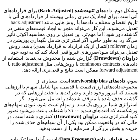
مشکل دوم، داده‌های
تثبیت‌شده (Back-Adjusted)
برای قراردادهای
آتی است. برای ایجاد یک سری زمانی پیوسته از قراردادهای آتی با
تاریخ انقضای مختلف، داده‌ها با روش‌هایی مانند back-adjustment
تعدیل می‌شوند. این کار می‌تواند منجر به ایجاد قیمت‌های منفی در
گذشته دور شود! اما مهم‌تر، این تعدیل بر روی محاسبه اکوتی تأثیر
می‌گذارد. به طور خاص، اگر استراتژی شامل نگهداری پوزیشن در
زمان rollover (انتقال از یک قرارداد به قرارداد بعدی) باشد، روش
تعدیل می‌تواند سود/ضررهای غیرواقعی ایجاد کند که به نوبه خود
دراودان (Drawdown)
گزارش شده را مخدوش می‌نماید. استفاده از
داده‌های continuous contracts با روش‌هایی مثل ratio adjustment یا
forward adjustment ممکن است نتایج واقعی‌تری ارائه دهد.
سوم،
داده‌های survivorship bias
است. بسیاری از
مجموعه‌داده‌های ارزان‌قیمت یا قدیمی، تنها شامل سهام یا ارزهایی
هستند که امروز وجود دارند و شرکت‌ها یا جفت‌ارزهایی که در
گذشته حذف شده‌ یا متوقف شده‌اند را شامل نمی‌شوند. اگر
استراتژی شما بر روی یک سبد از سهام تست شود، نبودن سهام‌های
ورشکسته که افت‌های شدید ۱۰۰٪ داشته‌اند، باعث می‌شود تصور
کنید استراتژی شما
دراودان (Drawdown)
کمتری داشته است، در
حالی که در واقعیت ممکن بود یکی از آن سهام‌های حذف‌شده را
خریده و بخش بزرگی از سرمایه را از دست بدهید.
چهارم،
فراوانی داده (Data Frequency)
است. آیا داده‌ها تیک‌داده