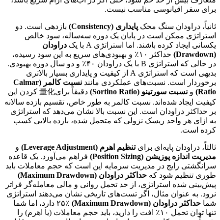
برای سفر اقیانوسی مناسب نیست.
ثانیاً، دراودان سنگ محک
پایداری (Consistency)
بازدهی است. دو
استراتژی ممکن است در پایان یک دوره سه‌ساله، سود خالص
یکسانی ایجاد کرده باشند. اما استراتژی A با یک
دراودان
(Drawdown)
حداکثر ۱۰٪ و بهبودی‌های سریع به این سود رسیده،
در حالی که استراتژی B با یک دراودان ۴۰٪ و دو سال دوره بهبودی.
بدیهی است که استراتژی A از کیفیت و پایداری بسیار بالاتری
برخوردار است. نسبت‌های عملکردی مانند
نسبت کالمر (Calmar
Ratio)
و
نسبت سورتینو (Sortino Ratio)
دقیقاً برای量化 کردن این
کیفیت ایجاد شده‌اند. نسبت کالمر به طور خاص، تقسیم بازده سالانه
بر حداکثر دراودان است. این نسبت بالا نشان می‌دهد که استراتژی
به ازای هر واحد ریسک نزولی که متحمل شده، بازده بالایی کسب
کرده است.
ثالثاً، دراودان پایه‌ای برای
تنظیم اهرم (Leverage Adjustment)
و
مدیریت اندازه پوزیشن (Position Sizing)
فراهم می‌آورد. یک قاعده
سرانگشتی رایج در مدیریت سرمایه این است که حجم معاملات باید
طوری تنظیم شود که
حداکثر دراودان (Maximum Drawdown)
پیش‌بینی شده استراتژی، از حد تحمل روانی و مالی معامله‌گر فراتر
نرود. به عنوان مثال، اگر تست‌های تاریخی نشان می‌دهند استراتژی
شما
حداکثر دراودان (Maximum Drawdown)
۲۵٪ دارد، اما شما
تنها توان تحمل ۱۰٪ افت را دارید، باید حجم معاملات (یا اهرم) را