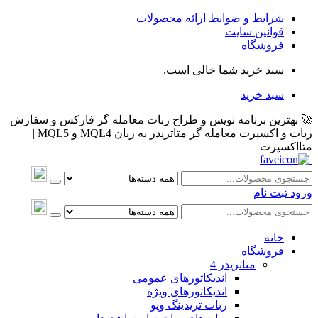
شرایط و ضوابط ارائه محصولات
قوانین سایت
فروشگاه
سبد خرید شما خالی است.
سبد خرید
🚀 بهترین برنامه نویس و طراح ربات معامله گر فارکس و سفارش
ربات و اکسپرت معامله گر متاتریدر به زبان MQL4 و MQL5 |
متااکسپرت
ورود
ثبت نام
خانه
فروشگاه
متاتريدر 4
اندیکاتورهای عمومی
اندیکاتورهای ویژه
ربات تریدینگ ویو