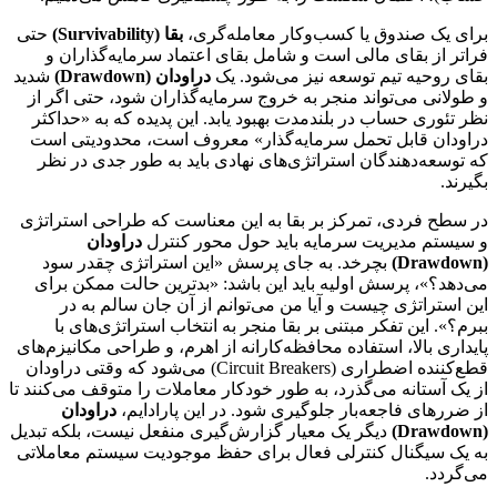
برای یک صندوق یا کسب‌وکار معامله‌گری،
بقا (Survivability)
حتی
فراتر از بقای مالی است و شامل بقای اعتماد سرمایه‌گذاران و
بقای روحیه تیم توسعه نیز می‌شود. یک
دراودان (Drawdown)
شدید
و طولانی می‌تواند منجر به خروج سرمایه‌گذاران شود، حتی اگر از
نظر تئوری حساب در بلندمدت بهبود یابد. این پدیده که به «حداکثر
دراودان قابل تحمل سرمایه‌گذار» معروف است، محدودیتی است
که توسعه‌دهندگان استراتژی‌های نهادی باید به طور جدی در نظر
بگیرند.
در سطح فردی، تمرکز بر بقا به این معناست که طراحی استراتژی
و سیستم مدیریت سرمایه باید حول محور کنترل
دراودان
(Drawdown)
بچرخد. به جای پرسش «این استراتژی چقدر سود
می‌دهد؟»، پرسش اولیه باید این باشد: «بدترین حالت ممکن برای
این استراتژی چیست و آیا من می‌توانم از آن جان سالم به در
ببرم؟». این تفکر مبتنی بر بقا منجر به انتخاب استراتژی‌های با
پایداری بالا، استفاده محافظه‌کارانه از اهرم، و طراحی مکانیزم‌های
قطع‌کننده اضطراری (Circuit Breakers) می‌شود که وقتی دراودان
از یک آستانه می‌گذرد، به طور خودکار معاملات را متوقف می‌کنند تا
از ضررهای فاجعه‌بار جلوگیری شود. در این پارادایم،
دراودان
(Drawdown)
دیگر یک معیار گزارش‌گیری منفعل نیست، بلکه تبدیل
به یک سیگنال کنترلی فعال برای حفظ موجودیت سیستم معاملاتی
می‌گردد.