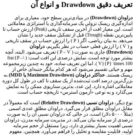
تعریف دقیق Drawdown و انواع آن
دراودان (Drawdown)
در بنیادی‌ترین سطح خود، معیاری برای
اندازه‌گیری ریسک نزولی یک سرمایه‌گذاری یا استراتژی معاملاتی
است. این معیار افت از آخرین سقف تاریخی (Peak) ارزش حساب تا
پایین‌ترین نقطه (Trough) قبل از تشکیل سقف جدید را نشان
می‌دهد. به بیان ریاضی، اگر ( P ) را ارزش حساب در سقف تاریخی
و ( V ) را ارزش فعلی حساب در نظر بگیریم،
دراودان
(Drawdown)
جاری به صورت ( P – V ) تعریف می‌شود. البته، آنچه
بیشتر مورد توجه است، نمایش درصدی این افت است: ( \frac{P –
V}{P} \times 100 ). اما این تعریف ساده، خود به چندین زیرمجموعه
مهم و حیاتی تقسیم می‌شود که هر کدام بیانگر جنبه‌ای خاص از
ریسک هستند.
حداکثر دراودان (Maximum Drawdown یا MDD)
به
بزرگ‌ترین درصد افت ثبت‌شده از یک سقف تا کف در طول کل دوره
معاملاتی اشاره دارد. این عدد، بدترین سناریوی ممکن را به نمایش
می‌گذارد و به نوعی «آزمون استرس» تاریخچه حساب است.
نوع دیگر،
دراودان نسبی (Relative Drawdown)
است که معمولاً در
مقابل دراودان مطلق قرار می‌گیرد. دراودان مطلق عددی اسمی
(مثلاً ۵۰۰۰ دلار) است، در حالی که دراودان نسبی آن را به صورت
درصدی از سرمایه بیان می‌کند. در مدیریت سرمایه مدرن، دراودان
نسبی اهمیت بسیار بیشتری دارد، زیرا مستقل از حجم سرمایه
اولیه، قابلیت مقایسه و تحلیل را فراهم می‌آورد. همچنین، مفهوم