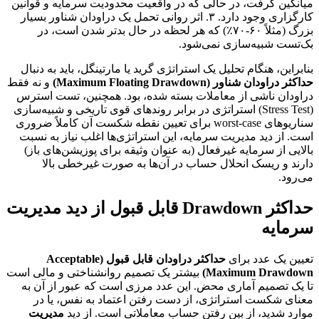
میانگین گرفت، در حالی که در واقعیت محدودیت سرمایه و قوانین
کارگزاری وجود دارد. ۳. اثر روانی تحمل یک دراودان شناور بسیار
بزرگ (مثلاً ۶۰-۷۰٪) که هر لحظه در حال بدتر شدن است، در
بک‌تست شبیه‌سازی نمی‌شود.
بنابراین، هنگام تحلیل یک استراتژی گرید یا مارتینگل، باید به دنبال
حداکثر دراودان شناور (Maximum Floating Drawdown)
و نه فقط
دراودان ناشی از معاملات بسته شده، بود. همچنین، تست استرس
(Stress Test) استراتژی در برابر روندهای قوی تاریخی و شبیه‌سازی
سناریوهای worst-case برای تعیین نقطه شکست آن کاملاً ضروری
است. از دید مدیریت سرمایه، این استراتژی‌ها اغلب نیاز به نسبت
بالایی از سرمایه غیرفعال (به عنوان وثیقه برای پوزیشن‌های باز)
دارند و ریسک انحلال حساب در آن‌ها به صورت غیرخطی بالا
می‌رود.
حداکثر Drawdown قابل قبول از دید مدیریت
سرمایه
تعیین یک عدد برای
حداکثر دراودان قابل قبول (Acceptable
Maximum Drawdown)
بیشتر یک تصمیم روانشناختی و مالی است
تا یک تصمیم آماری محض. این عدد مرزی است که عبور از آن به
معنای شکست استراتژی، از دست رفتن اعتماد به نفس، یا در
موارد شدید، از بین رفتن حساب معاملاتی است. از دید
مدیریت