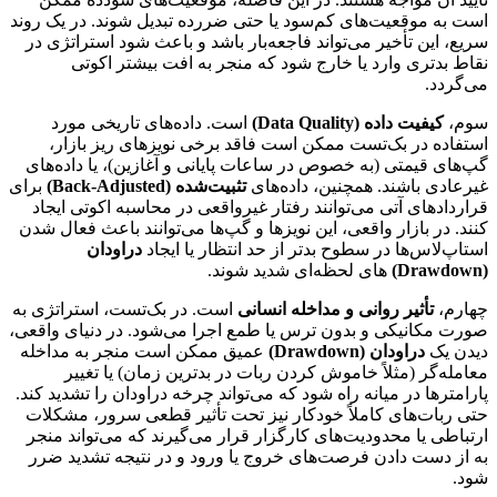
است به موقعیت‌های کم‌سود یا حتی ضررده تبدیل شوند. در یک روند
سریع، این تأخیر می‌تواند فاجعه‌بار باشد و باعث شود استراتژی در
نقاط بدتری وارد یا خارج شود که منجر به افت بیشتر اکوتی
می‌گردد.
سوم،
کیفیت داده (Data Quality)
است. داده‌های تاریخی مورد
استفاده در بک‌تست ممکن است فاقد برخی نویزهای ریز بازار،
گپ‌های قیمتی (به خصوص در ساعات پایانی و آغازین)، یا داده‌های
غیرعادی باشند. همچنین، داده‌های
تثبیت‌شده (Back-Adjusted)
برای
قراردادهای آتی می‌توانند رفتار غیرواقعی در محاسبه اکوتی ایجاد
کنند. در بازار واقعی، این نویزها و گپ‌ها می‌توانند باعث فعال‌ شدن
استاپ‌لاس‌ها در سطوح بدتر از حد انتظار یا ایجاد
دراودان
(Drawdown)
های لحظه‌ای شدید شوند.
چهارم،
تأثیر روانی و مداخله انسانی
است. در بک‌تست، استراتژی به
صورت مکانیکی و بدون ترس یا طمع اجرا می‌شود. در دنیای واقعی،
دیدن یک
دراودان (Drawdown)
عمیق ممکن است منجر به مداخله
معامله‌گر (مثلاً خاموش کردن ربات در بدترین زمان) یا تغییر
پارامترها در میانه راه شود که می‌تواند چرخه دراودان را تشدید کند.
حتی ربات‌های کاملاً خودکار نیز تحت تأثیر قطعی سرور، مشکلات
ارتباطی یا محدودیت‌های کارگزار قرار می‌گیرند که می‌تواند منجر
به از دست دادن فرصت‌های خروج یا ورود و در نتیجه تشدید ضرر
شود.