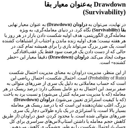
Drawdown به‌عنوان معیار بقا
(Survivability)
در نهایت، می‌توان به
دراودان (Drawdown)
به عنوان معیار نهایی
بقا (Survivability)
نگاه کرد. در دنیای معامله‌گری، به ویژه
معامله‌گری الگوریتمی، هدف اولیه شکست دادن بازار در هر روز یا
هر هفته نیست؛ هدف اولیه زنده ماندن و اجتناب از اشتباهات کشنده
است. یک ضرر بزرگ می‌تواند بازی را برای همیشه تمام کند، در
حالی که از دست دادن یک فرصت سود فقط یک عقب‌افتادگی
موقت ایجاد می‌کند.
دراودان (Drawdown)
دقیقاً معیار این «خطر
کشنده» است.
از این منظر، مدیریت دراودان به معنای مدیریت احتمال شکست
(Probability of Ruin) است. احتمال شکست، احتمال ریاضی این
است که حساب معاملاتی به دلیل یک سری از ضررهای متوالی به
صفر برسد. این احتمال به دو عامل بستگی دارد: درصد ریسک در هر
معامله (که با مدیریت سرمایه کنترل می‌شود) و نسبت برد به باخت
(که با کیفیت استراتژی تعیین می‌شود).
دراودان (Drawdown)
بزرگ، اغلب نشان‌دهنده این است که یا درصد ریسک هر معامله
بسیار بالا است، یا استراتژی در یک بازه طولانی دچار یک سری
ضررهای متوالی شده است. با محدود کردن عمق دراودان (از طریق
کاهش حجم معامله یا داشتن استاپ‌لاس‌های سراسری برای کل
حساب)، احتمال شکست را به طور چشمگیری کاهش می‌دهیم.