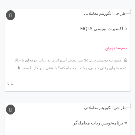
تا آن را به طور کامل بر اساس نیازهای خود با تغییر ورودی‌ها سفارشی کنید.
علاوه بر این، با خرید این ربات، می‌توانید یک درخواست تغییر سفارشی
رایگان از تیم ما در مدت یک ماه از تاریخ خرید دریافت کنید. شایان ذکر است
⭐ اکسپرت نویسی MQL5
که این ربات از ضمانت و پشتیبانی فنی مادام‌العمر برخوردار است، بنابراین
نگرانی در مورد توقف عملکرد آن نخواهید داشت.
۱۰۰,۰۰۰
تومان
🤖 اکسپرت نویسی MQL5؛ هنر تبدیل استراتژی به ربات حرفه‌ای تا حالا
شده بخوای وقتی خوابی، رباتت معامله کنه؟ یا وقتی سر کار یا سفر 🧳
هستی، دستیار دیجیتالت لحظه‌ای از بازار غافل نشه؟ این دقیقاً همون چیزیه
0
که «اکسپرت نویسی MQL5» برات فراهم می‌کنه! یه زبان برنامه‌نویسی
تخصصی برای ساخت ربات‌های معاملاتی پیشرفته در پلتفرم MetaTrader 5.
⭐ برنامه‌نویس ربات معامله‌گر