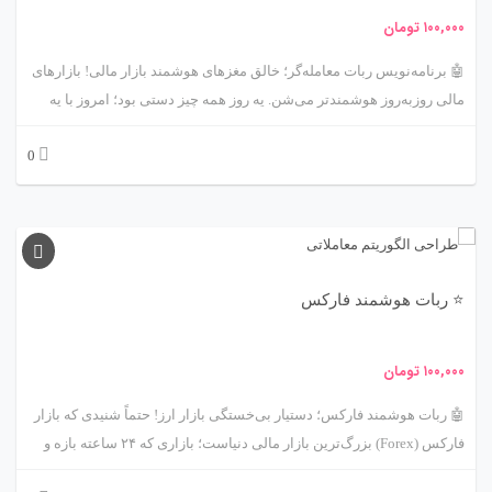
۱۰۰,۰۰۰
تومان
🤖 برنامه‌نویس ربات معامله‌گر؛ خالق مغزهای هوشمند بازار مالی! بازارهای
مالی روزبه‌روز هوشمندتر می‌شن. یه روز همه چیز دستی بود؛ امروز با یه
کلیک می‌تونی سفارش رو به یه ربات بده و اون برات مثل یک معامله‌گر
0
حرفه‌ای کار کنه. پشت پرده این ماجرا کیه؟ ✅ «برنامه نویس ربات
معامله‌گر»!
⭐ ربات هوشمند فارکس
۱۰۰,۰۰۰
تومان
🤖 ربات هوشمند فارکس؛ دستیار بی‌خستگی بازار ارز! حتماً شنیدی که بازار
فارکس (Forex) بزرگ‌ترین بازار مالی دنیاست؛ بازاری که ۲۴ ساعته بازه و
هیچ معامله‌گری نمی‌تونه لحظه‌به‌لحظه پای چارت باشه! اینجاست که «ربات