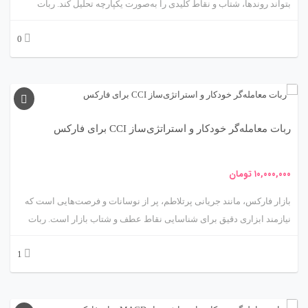
بتواند روندها، شتاب و نقاط کلیدی را به‌صورت یکپارچه تحلیل کند. ربات
معامله‌گر خودکار و استراتژی‌ساز مبتنی بر اندیکاتور Ichimoku Kinko Hyo،
0
محصولی پیشرفته از متااکسپرت، مانند یک راهنمای چندبعدی عمل می‌کند
که با ارائه دیدی کامل از بازار، معامله‌گران را به سمت فرصت‌های سودآور
هدایت می‌کند. اندیکاتور Ichimoku، توسعه‌یافته توسط گوئیچی هوسودا،
ابزاری چندمنظوره برای تحلیل روند، شتاب و سطوح حمایت/مقاومت است.
این ربات با بهره‌گیری از Ichimoku، معاملات را با دقت و انعطاف‌پذیری بالا
ربات معامله‌گر خودکار و استراتژی‌ساز CCI برای فارکس
اجرا می‌کند. در این مقاله، ما شما را به سفری علمی و کاربردی در دنیای
ربات Ichimoku می‌بریم تا ویژگی‌ها، مکانیزم‌ها، مزایا، چالش‌ها و کاربردهای
آن را کاوش کنیم. آماده‌اید تا بازار را از میان ابرها تسخیر کنید؟ 🚀
۱۰,۰۰۰,۰۰۰
تومان
بازار فارکس، مانند جریانی پرتلاطم، پر از نوسانات و فرصت‌هایی است که
نیازمند ابزاری دقیق برای شناسایی نقاط عطف و شتاب بازار است. ربات
معامله‌گر خودکار و استراتژی‌ساز مبتنی بر اندیکاتور CCI (Commodity
1
Channel Index)، محصولی پیشرفته از متااکسپرت، مانند یک رادار دقیق
عمل می‌کند که با تحلیل شتاب قیمت و نقاط اشباع، بهترین لحظات برای
ورود و خروج از معاملات را تشخیص می‌دهد. اندیکاتور CCI، توسعه‌یافته