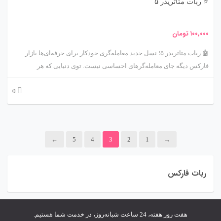
⭐ ربات متاتریدر ۵
۱۰۰,۰۰۰
تومان
🤖 ربات متاتریدر ۵؛ نسل جدید معامله‌گری خودکار برای حرفه‌ای‌ها بازار
فارکس دیگه جای معامله‌گرهای احساسی نیست. توی دنیایی که هر
میلی‌ثانیه می‌تونه سود یا ضرر 💸 بسازه، معامله‌گرهای حرفه‌ای می‌دونن که
0
باید بخشی از کار رو به «هوش ماشینی» بسپارن. این وسط، «ربات متاتریدر
۵» یا همون Expert Advisor (EA) برای MetaTrader 5 مهم‌ترین ابزاریه که
راه رو از آماتور بودن به سمت حرفه‌ای شدن باز می‌کنه. 🤝
←
5
4
3
2
1
→
ربات فارکس
هفت روز هفته، 24 ساعت شبانه‌روز، در خدمت شما هستیم.