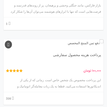
بازار فارکس، مانند جنگلی وحشی و پرهیجان، پر از روندهای قدرتمند و
فرصت‌هایی است که تنها با ابزارهای هوشمند می‌توان آن‌ها را شکار کرد.
ربات معامله‌گر خودکار و استراتژی‌ساز مبتنی بر اندیکاتور Alligator،
1
محصولی پیشرفته از متااکسپرت، مانند یک شکارچی زیرک عمل می‌کند که
با رصد حرکات بازار، روندهای قوی را شناسایی و معاملات را با دقت اجرا
می‌کند. اندیکاتور Alligator، توسعه‌یافته توسط بیل ویلیامز، ابزاری کلیدی
برای تشخیص روندها و نقاط ورود/خروج در بازار است. این ربات با
بهره‌گیری از این اندیکاتور، معاملات را به‌صورت خودکار و با استراتژی‌های
پرداخت هزینه محصول سفارشی
هوشمند مدیریت می‌کند. در این مقاله، ما شما را به سفری علمی و کاربردی
در دنیای ربات Alligator می‌بریم تا ویژگی‌ها، مکانیزم‌ها، مزایا، چالش‌ها و
کاربردهای آن را کاوش کنیم. آماده‌اید تا روندهای بازار را شکار کنید؟ 🚀
۱۰۰,۰۰۰
تومان
نمره
5.00
این پرداخت مخصوص یک شخص خاص است. زمانی که از یکی از
از 5
اندیکاتورها استفاده می‌کنید، قطعا به یک ربات معامله‌گر اتوماتیک و
استراتژی ساز مخصوص آن اندیکاتور نیاز دارید. این ربات تمامی
316
استراتژی‌هایی که ممکن است با این اندیکاتور استفاده کنید را در قالب
هوش مصنوعی کامل به شما ارائه می‌دهد، که به شما این امکان را می‌دهد