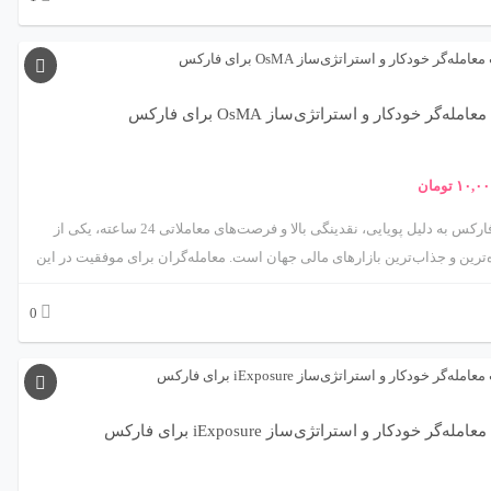
احی یک الگوریتم معاملاتی، افزایش سرعت، دقت و کارایی معاملات و همچنین
خطای انسانی است. این فرآیند مستلزم درک عمیقی از ریاضیات مالی،
‌نویسی پیشرفته و تحلیل آماری داده‌های بازار است. در این مقاله، به صورت
 گام‌به‌گام، فرآیند طراحی یک الگوریتم معاملاتی را بررسی می‌کنیم. از تعریف
امله‌گر خودکار و استراتژی‌ساز OsMA برای فارکس
 پایه شروع کرده، سپس درباره انتخاب استراتژی، جمع‌آوری داده‌ها، تحلیل
و پیاده‌سازی فنی آن بحث خواهیم کرد. در پایان نیز چالش‌ها، مزایا و اخلاق
۱۰,۰۰
تومان
ی مرتبط با معامله‌گری الگوریتمی را بررسی می‌کنیم و نگاهی به آینده این حوزه
م داشت.
بازار فارکس به دلیل پویایی، نقدینگی بالا و فرصت‌های معاملاتی 24 ساعته، یکی از
‌ترین و جذاب‌ترین بازارهای مالی جهان است. معامله‌گران برای موفقیت در این
نیاز به ابزارهایی دارند که بتوانند تحلیل‌های دقیق و سریع ارائه دهند. ربات
0
معامله‌گر خودکار و استراتژی‌ساز مبتنی بر اندیکاتور OsMA (Oscillator of Moving
Average)، محصولی پیشرفته از متااکسپرت، راهکاری علمی و کاربردی برای
خودکارسازی معاملات فارکس ارائه می‌دهد. این ربات با بهره‌گیری از اندیکاتور OsMA،
 از ابزارهای قدرتمند تحلیل تکنیکال است، به معامله‌گران کمک می‌کند تا
ی بازار را شناسایی کرده و معاملات را با دقت و سرعت بالا اجرا کنند. این مقاله
مله‌گر خودکار و استراتژی‌ساز iExposure برای فارکس
سی جامع و علمی این ربات، شامل مکانیزم عملکرد، استراتژی‌های معاملاتی،
 چالش‌ها و کاربردهای عملی آن در بازار فارکس می‌پردازد.