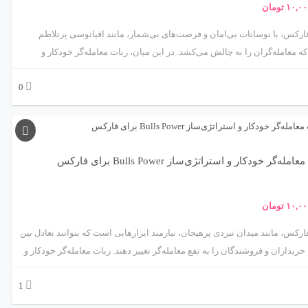
۱۰,۰۰
تومان
فارکس، با نوسانات بی‌امان و فرصت‌های بی‌شمار، مانند اقیانوسی پرتلاطم
 معامله‌گران را به چالش می‌کشد. در این میان، ربات معامله‌گر خودکار و
استراتژی‌ساز iExposure از متااکسپرت، مانند یک ناخدای باتجربه، به شما کمک می‌کند
0
مدیریت هوشمند ریسک و تحلیل دقیق موقعیت‌های باز، در این بازار پرهیجان به
موفقیت برسید. این ربات با استفاده از اندیکاتور iExposure، که به‌طور خاص برای
ت موقعیت‌های باز و تعادل پرتفوی طراحی شده، رویکردی منحصربه‌فرد به
ت خودکار ارائه می‌دهد. در این مقاله، ما شما را به سفری علمی و کاربردی
م تا با ویژگی‌ها، مکانیزم‌ها، مزایا، چالش‌ها و کاربردهای این ربات آشنا شوید.
مله‌گر خودکار و استراتژی‌ساز Bulls Power برای فارکس
اید؟ 🌟
۱۰,۰۰
تومان
فارکس، مانند میدان نبردی پرهیجان، نیازمند ابزارهایی است که بتوانند تعادل بین
ریداران و فروشندگان را به نفع معامله‌گر تغییر دهند. ربات معامله‌گر خودکار و
استراتژی‌ساز مبتنی بر اندیکاتور Bulls Power، محصولی پیشرفته از متااکسپرت، مانند
1
جوی هوشیار عمل می‌کند که با تحلیل قدرت خریداران در بازار، فرصت‌های
معاملاتی سودآور را شناسایی و اجرا می‌کند. اندیکاتور Bulls Power، که توسط