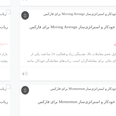
ه‌ای هوشمند که می‌تواند معاملات را به‌صورت خودکار انجام داده و
از طر
را از تصمیم‌گیری‌های مالی حذف کند. سفارش اکسپرت فارکس
کاهش 
ی به معنای ساخت ابزاری اختصاصی بر پایه روش معاملاتی
برنامه
 در این مقاله به‌صورت جامع و گام‌به‌گام با مفهوم، مراحل، انواع،
جامع و
استراتژی‌ساز Moving Average برای فارکس
ربات مع
ش و نکات کلیدی در انتخاب برنامه‌نویس یا تیم توسعه اکسپرت آشنا
مفاهیم
امی جنبه‌های فنی، مالی و اجرایی این فرآیند مهم را پوشش خواهیم
آماری 
ن
۰,۰۰۰
د بهترین تصمیم را برای خودکارسازی استراتژی‌تان بگیرید.
حرفه‌ا
خواهی
بازار فارکس به دلیل حجم معاملات بالا، نقدینگی زیاد و فعالیت 24 ساعته، یکی از
ی مالی برای معامله‌گران است. ربات‌های معامله‌گر خودکار، مانند
پیچیده
ربات مبتنی بر میانگین متحرک (Moving Average) که توسط متااکسپرت
بازار 
0
metaexpert) ارائه می‌شود، ابزارهایی پیشرفته برای خودکارسازی معاملات و
ژی‌ها هستند. این ربات‌ها با استفاده از اندیکاتور میانگین متحرک،
ن ابزارهای تحلیل تکنیکال، به معامله‌گران کمک می‌کنند تا با سرعت
ار فارکس فعالیت کنند. این مقاله به بررسی علمی و جامع ربات
که یکی
مبتنی بر استراتژی میانگین متحرک، ویژگی‌ها، مزایا، چالش‌ها و
روندها
 و استراتژی‌ساز Momentum برای فارکس
ربات معا
فارکس می‌پردازد.
به برر
مزایا،