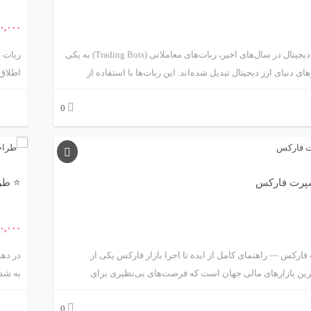
۰,۰۰۰
طراحی ربات ارز دیجیتال در سال‌های اخیر، ربات‌های معاملاتی (Trading Bots) به یکی
ای دنیای ارز دیجیتال تبدیل شده‌اند. این ربات‌ها با استفاده از
اطلاق 
یش‌تعریف‌شده و تحلیل داده‌های لحظه‌ای بازار، قادرند بدون دخالت
طراحی 
0
روش ارزهای دیجیتال را انجام دهند. هدف اصلی طراحی یک ربات
تحلیل 
یتال، حداکثرسازی سود و حداقل‌سازی ریسک است.
احساس
ابزاره
پرت فارکس
⭐ طرا
۰,۰۰۰
رکس — راهنمای کامل از ایده تا اجرا بازار فارکس یکی از
در دهه
ترین بازارهای مالی جهان است که فرصت‌های بی‌نظیری برای
به شدت
 می‌کند. اما موفقیت در این بازار پیچیده بدون داشتن استراتژی و
0
ابزار مناسب دشوار است. یکی از این ابزارها، اکسپرت فارکس (Expert Advisor یا
تصمیم‌