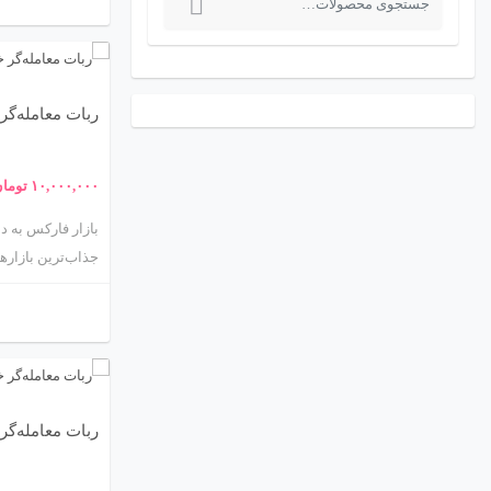
EA) است؛ برنام
س
احساسات انسانی 
ت
برای هر تریدر جد
ج
منحصربه‌فرد اوست.
ربات معامله‌گر خودکار و 
و
مزایا، نحوه سفار
خواهید شد. ما تم
ب
۱۰,۰۰۰,۰۰۰
توما
داد تا شما بتوانی
ر
ا
جذاب‌ترین بازارها
ی
:
(.ir
بهینه‌سازی استرات
یکی از محبوب‌تری
و دقت بالا در باز
معامله‌گر خودکار 
ربات معامله‌گر خودکار
کاربردهای آن در 