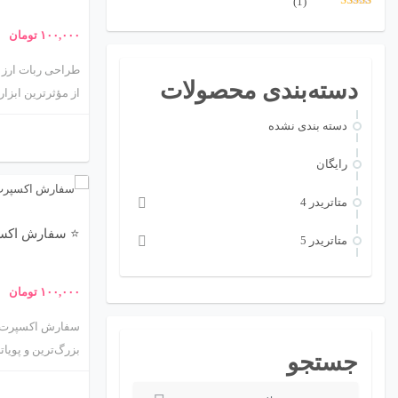
(1)
نمره
5
از 5
۱۰۰,۰۰۰
تومان
دسته‌بندی محصولات
از مؤثرترین ابزاره
الگوریتم‌های از پ
دسته بندی نشده
انسان، خرید و ف
حرفه‌ای ارز دیج
رایگان
متاتريدر 4
⭐ سفارش اکس
متاتريدر 5
۱۰۰,۰۰۰
تومان
سفارش اکسپرت فا
بزرگ‌ترین و پویا
جستجو
معامله‌گران فراهم
ج