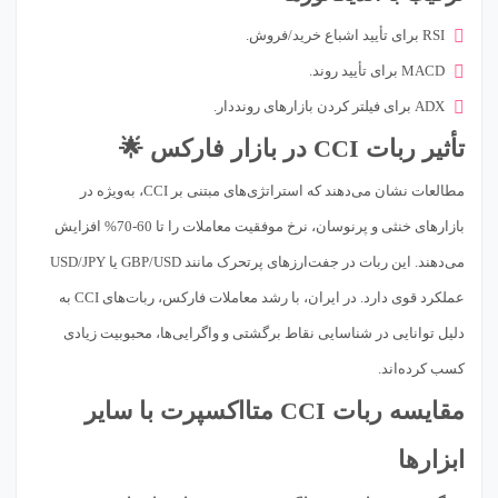
RSI برای تأیید اشباع خرید/فروش.
MACD برای تأیید روند.
ADX برای فیلتر کردن بازارهای رونددار.
تأثیر ربات CCI در بازار فارکس 🌟
مطالعات نشان می‌دهند که استراتژی‌های مبتنی بر CCI، به‌ویژه در
بازارهای خنثی و پرنوسان، نرخ موفقیت معاملات را تا 60-70% افزایش
می‌دهند. این ربات در جفت‌ارزهای پرتحرک مانند GBP/USD یا USD/JPY
عملکرد قوی دارد. در ایران، با رشد معاملات فارکس، ربات‌های CCI به
دلیل توانایی در شناسایی نقاط برگشتی و واگرایی‌ها، محبوبیت زیادی
کسب کرده‌اند.
مقایسه ربات CCI متااکسپرت با سایر
ابزارها