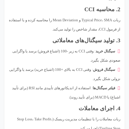
2. محاسبه CCI
ربات Typical Price، SMA و Mean Deviation را محاسبه کرده و با استفاده
از فرمول CCI، مقدار شاخص را تولید می‌کند.
3. تولید سیگنال‌های معاملاتی
سیگنال خرید
: وقتی CCI به زیر -100 (اشباع فروش) برسد یا واگرایی
صعودی شکل بگیرد.
سیگنال فروش
: وقتی CCI به بالای +100 (اشباع خرید) برسد یا واگرایی
نزولی شکل بگیرد.
فیلتر سیگنال‌ها
: استفاده از اندیکاتورهای تأییدی مانند RSI (برای تأیید
اشباع) یا MACD (برای تأیید روند).
4. اجرای معاملات
ربات معاملات را با تنظیمات مدیریت ریسک (Stop Loss، Take Profit،
Trailing Stop) اجرا می‌کند.