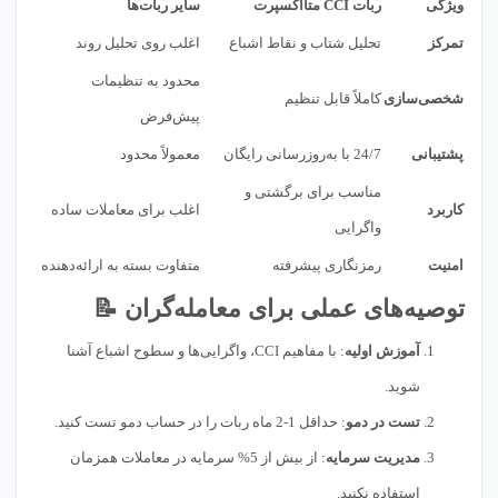
ویژگی
ربات CCI متااکسپرت
سایر ربات‌ها
تمرکز
تحلیل شتاب و نقاط اشباع
اغلب روی تحلیل روند
محدود به تنظیمات
شخصی‌سازی
کاملاً قابل تنظیم
پیش‌فرض
پشتیبانی
24/7 با به‌روزرسانی رایگان
معمولاً محدود
مناسب برای برگشتی و
کاربرد
اغلب برای معاملات ساده
واگرایی
امنیت
رمزنگاری پیشرفته
متفاوت بسته به ارائه‌دهنده
توصیه‌های عملی برای معامله‌گران 📝
آموزش اولیه
: با مفاهیم CCI، واگرایی‌ها و سطوح اشباع آشنا
شوید.
تست در دمو
: حداقل 1-2 ماه ربات را در حساب دمو تست کنید.
مدیریت سرمایه
: از بیش از 5% سرمایه در معاملات همزمان
استفاده نکنید.