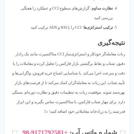
نظارت مداوم
: گزارش‌های سطوح CCI و عملکرد را هفتگی
بررسی کنید.
ترکیب استراتژی‌ها
: CCI را با RSI و ADX ترکیب کنید.
نتیجه‌گیری
ربات معامله‌گر خودکار و استراتژی‌ساز CCI متااکسپرت مانند یک رادار
دقیق، شتاب و نقاط برگشتی بازار فارکس را تحلیل کرده و معاملات را با
دقت و سرعت اجرا می‌کند. با شناسایی اشباع خرید/فروش، واگرایی‌ها و
تأیید شتاب، این ربات به معامله‌گران کمک می‌کند تا از فرصت‌های بازار
بهره‌مند شوند. موفقیت ربات به تنظیمات دقیق و نظارت دوره‌ای بستگی
دارد. برای مهار شتاب فارکس، با متااکسپرت تماس بگیرید و این ابزار
قدرتمند را به زرادخانه معاملاتی خود اضافه کنید! 📉
شماره واتس آپ:
+98-9171792581