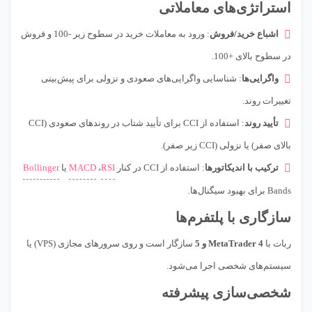
استراتژی‌های معاملاتی
اشباع خرید/فروش
: ورود به معاملات خرید در سطوح زیر -100 و فروش
در سطوح بالای +100.
واگرایی‌ها
: شناسایی واگرایی‌های صعودی و نزولی برای پیش‌بینی
تغییرات روند.
تأیید روند
: استفاده از CCI برای تأیید شتاب در روندهای صعودی (CCI
بالای صفر) یا نزولی (CCI زیر صفر).
ترکیب با اندیکاتورها
: استفاده از CCI در کنار
RSI
،
MACD
یا
Bollinger
Bands برای بهبود سیگنال‌ها.
سازگاری با پلتفرم‌ها
ربات با
MetaTrader 4 و 5
سازگار است و روی سرورهای مجازی (VPS) یا
سیستم‌های شخصی اجرا می‌شود.
شخصی‌سازی پیشرفته