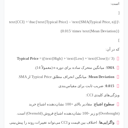
است:
[
\text{CCI} = \frac{\text{Typical Price} – \text{SMA(Typical Price, n)}}
{0.015 \times \text{Mean Deviation}}
]
که در آن:
Typical Price
= ((\text{High} + \text{Low} + \text{Close}) / 3)
SMA
: میانگین متحرک ساده برای دوره n (معمولاً 14).
Mean Deviation
: میانگین انحراف مطلق Typical Price از SMA.
0.015
: ضریب ثابت برای مقیاس‌بندی.
ویژگی‌های کلیدی CCI:
سطوح اشباع
: مقادیر بالای +100 نشان‌دهنده اشباع خرید
(Overbought) و زیر -100 نشان‌دهنده اشباع فروش (Oversold) است.
واگرایی‌ها
: اختلاف بین قیمت و CCI می‌تواند تغییرات روند را پیش‌بینی