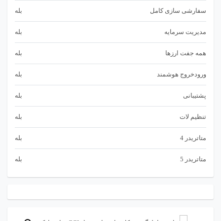
سفارشی سازی کامل
بله
مدیریت سرمایه
بله
همه جفت ارزها
بله
ورودخروج هوشمند
بله
پشتیبانی
بله
تنظیم لات
بله
متاتريدر 4
بله
متاتريدر 5
بله