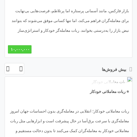
بازار فارکس، مانند آسمانی پرستاره اما پرتلاطم، فرصت‌هایی بی‌نهایت
برای معامله‌گران فراهم می‌کند، اما تنها کسانی موفق می‌شوند که بتوانند
نبض بازار را به‌درستی بخوانند. ربات معامله‌گر خودکار و استراتژی‌ساز
مبتنی بر اندیکاتور Bears Power، محصولی پیشرو از متااکسپرت، مانند یک
۱۰,۰۰۰,۰۰۰
شکارچی ماهر عمل می‌کند که با رصد قدرت فروشندگان (Bears) در بازار،
روندهای نزولی را شناسایی و معاملات را با دقت اجرا می‌کند. اندیکاتور
بیش فروش‌ها
Bears Power، توسعه‌یافته توسط الکساندر الدر، ابزاری کلیدی برای تحلیل
قدرت فروشندگان در برابر خریداران است و به معامله‌گران کمک می‌کند تا
از افت قیمت‌ها سود ببرند. این مقاله، کاوشی علمی و کاربردی در ویژگی‌ها،
⭐ ربات معاملاتی خودکار
مکانیزم‌ها، مزایا، چالش‌ها و کاربردهای این ربات است. آماده‌اید تا بازار را از
زاویه‌ای جدید ببینید؟ 🌘
ربات معاملاتی خودکار؛ انقلابی در معامله‌گری بدون احساسات جهان امروز
معامله‌گری با سرعت برق‌آسا در حال پیشرفت است و ابزارهایی مثل ربات
معاملاتی خودکار به معامله‌گران کمک می‌کنند تا بدون دخالت مستقیم و