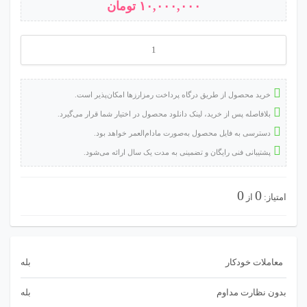
۱۰,۰۰۰,۰۰۰
تومان
ربات
معامله‌گر
خودکار
خرید محصول از طریق درگاه پرداخت رمزارزها امکان‌پذیر است.
و
بلافاصله پس از خرید، لینک دانلود محصول در اختیار شما قرار می‌گیرد.
استراتژی‌ساز
دسترسی به فایل محصول به‌صورت مادام‌العمر خواهد بود.
پشتیبانی فنی رایگان و تضمینی به مدت یک سال ارائه می‌شود.
CCI
برای
0
0
امتیاز:
از
فارکس
عدد
معاملات خودکار
بله
بدون نظارت مداوم
بله