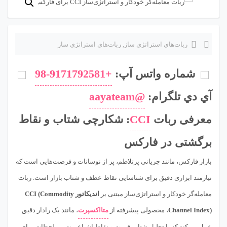
ربات‌های استراتژی ساز
,
ربات‌های استراتژی ساز
شماره واتس آپ:
+98-9171792581
آي دي تلگرام:
@aayateam
معرفی ربات
CCI
: شکارچی شتاب و نقاط
برگشتی در فارکس
بازار فارکس، مانند جریانی پرتلاطم، پر از نوسانات و فرصت‌هایی است که
نیازمند ابزاری دقیق برای شناسایی نقاط عطف و شتاب بازار است. ربات
معامله‌گر خودکار و استراتژی‌ساز مبتنی بر
اندیکاتور CCI (Commodity
Channel Index)
، محصولی پیشرفته از
متااکسپرت
، مانند یک رادار دقیق
عمل می‌کند که با تحلیل شتاب قیمت و نقاط اشباع، بهترین لحظات برای